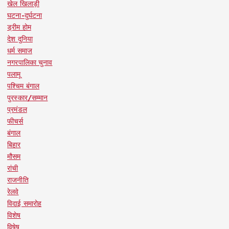
खेल खिलाड़ी
घटना-दुर्घटना
ड्रीम होम
देश दुनिया
धर्म समाज
नगरपालिका चुनाव
पलामू
पश्चिम बंगाल
पुरस्कार/सम्मान
प्रमंडल
फीचर्स
बंगाल
बिहार
मौसम
रांची
राजनीति
रेलवे
विदाई समारोह
विशेष
विषेष