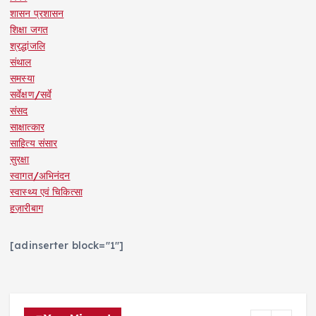
शासन प्रशासन
शिक्षा जगत
श्रद्धांजलि
संथाल
समस्या
सर्वेक्षण/सर्वे
संसद
साक्षात्कार
साहित्य संसार
सुरक्षा
स्वागत/अभिनंदन
स्वास्थ्य एवं चिकित्सा
हज़ारीबाग
[adinserter block="1"]