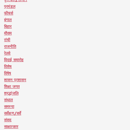
प्रमंडल
फीचर्स
बंगाल
बिहार
मौसम
रांची
राजनीति
रेलवे
विदाई समारोह
विशेष
विषेष
शासन प्रशासन
शिक्षा जगत
श्रद्धांजलि
संथाल
समस्या
सर्वेक्षण/सर्वे
संसद
साक्षात्कार