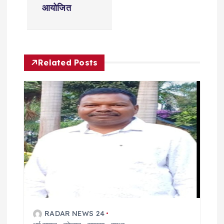
a
आयोजित
v
i
Related Posts
g
a
t
i
o
n
RADAR NEWS 24