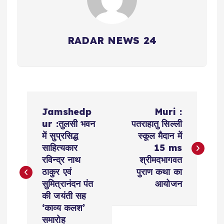
RADAR NEWS 24
P
Jamshedp
Muri :
o
ur :तुलसी भवन
पतराहातु सिल्ली
में सुप्रसिद्ध
स्कूल मैदान में
s
साहित्यकार
15 ms
रविन्द्र नाथ
श्रीमदभागवत
t
ठाकुर एवं
पुराण कथा का
सुमित्रानंदन पंत
आयोजन
n
की जयंती सह
‘काव्य कलश’
समारोह