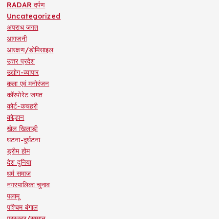
RADAR दर्पण
Uncategorized
अपराध जगत
आगजनी
आरक्षण/डोमिसाइल
उत्तर प्रदेश
उद्योग-व्यापार
कला एवं मनोरंजन
कॉरपोरेट जगत
कोर्ट-कचहरी
कोल्हान
खेल खिलाड़ी
घटना-दुर्घटना
ड्रीम होम
देश दुनिया
धर्म समाज
नगरपालिका चुनाव
पलामू
पश्चिम बंगाल
पुरस्कार/सम्मान