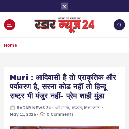
S
k
i
p
t
o
नज़र हर खबर पर
c
Home
o
n
t
e
Muri : आदिवासी है तो प्राकृतिक और
n
t
पर्यावरण है, सरना कोड नहीं तो हिन्दू
राष्ट्र भी मंजुर नहीं- प्रेम शाही मुंडा
RADAR NEWS 24
धर्म समाज
,
कोल्हान
,
शिक्षा जगत
May 11, 2026
0 Comments