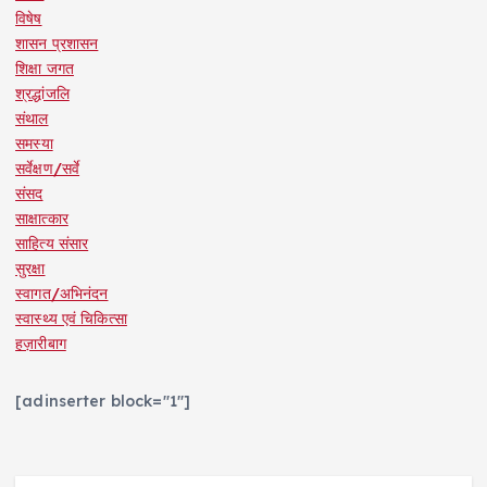
विषेष
शासन प्रशासन
शिक्षा जगत
श्रद्धांजलि
संथाल
समस्या
सर्वेक्षण/सर्वे
संसद
साक्षात्कार
साहित्य संसार
सुरक्षा
स्वागत/अभिनंदन
स्वास्थ्य एवं चिकित्सा
हज़ारीबाग
[adinserter block="1"]