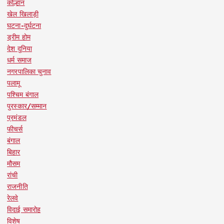
कोल्हान
खेल खिलाड़ी
घटना-दुर्घटना
ड्रीम होम
देश दुनिया
धर्म समाज
नगरपालिका चुनाव
पलामू
पश्चिम बंगाल
पुरस्कार/सम्मान
प्रमंडल
फीचर्स
बंगाल
बिहार
मौसम
रांची
राजनीति
रेलवे
विदाई समारोह
विशेष