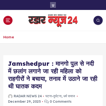
S
k
i
p
t
o
नज़र हर खबर पर
c
Home
o
n
t
e
Jamshedpur : मानगो पुल से नदी
n
t
में छलांग लगाने जा रही महिला को
राहगीरों ने बचाया, तनाव में उठाने जा रही
थी घातक कदम
RADAR NEWS 24
घटना-दुर्घटना
,
धर्म समाज
December 29, 2025
0 Comments