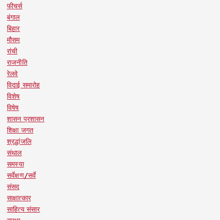
फीचर्स
बंगाल
बिहार
मौसम
रांची
राजनीति
रेलवे
विदाई समारोह
विशेष
विषेष
शासन प्रशासन
शिक्षा जगत
श्रद्धांजलि
संथाल
समस्या
सर्वेक्षण/सर्वे
संसद
साक्षात्कार
साहित्य संसार