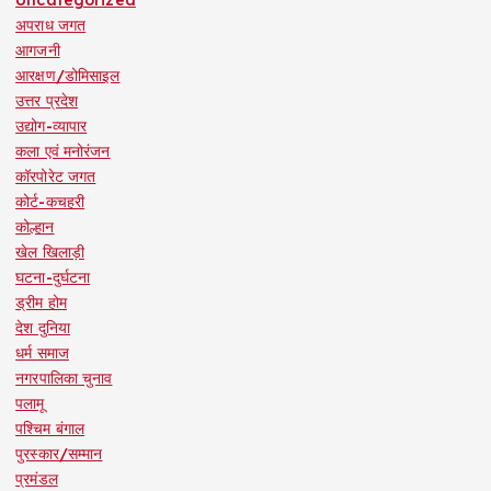
अपराध जगत
आगजनी
आरक्षण/डोमिसाइल
उत्तर प्रदेश
उद्योग-व्यापार
कला एवं मनोरंजन
कॉरपोरेट जगत
कोर्ट-कचहरी
कोल्हान
खेल खिलाड़ी
घटना-दुर्घटना
ड्रीम होम
देश दुनिया
धर्म समाज
नगरपालिका चुनाव
पलामू
पश्चिम बंगाल
पुरस्कार/सम्मान
प्रमंडल