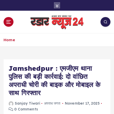
S
k
i
p
t
o
नज़र हर खबर पर
c
Home
o
n
t
e
Jamshedpur : एमजीएम थाना
n
t
पुलिस की बड़ी कार्रवाई: दो वांछित
अपराधी चोरी की बाइक और मोबाइल के
साथ गिरफ्तार
Sanjay Tiwari
अपराध जगत
November 17, 2025
0 Comments