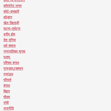
कॉरपोरेट जगत
कोर्ट-कचहरी
कोल्हान
खेल खिलाड़ी
घटना-दुर्घटना
ड्रीम होम
देश दुनिया
धर्म समाज
नगरपालिका चुनाव
पलामू
पश्चिम बंगाल
पुरस्कार/सम्मान
प्रमंडल
फीचर्स
बंगाल
बिहार
मौसम
रांची
राजनीति