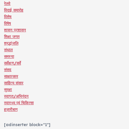
रेलवे
विदाई समारोह
विशेष
विषेष
शासन प्रशासन
शिक्षा जगत
श्रद्धांजलि
संथाल
समस्या
सर्वेक्षण/सर्वे
संसद
साक्षात्कार
साहित्य संसार
सुरक्षा
स्वागत/अभिनंदन
स्वास्थ्य एवं चिकित्सा
हज़ारीबाग
[adinserter block="1"]