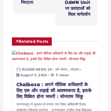
n
निपटारा
DAWN Unit
पर छात्राओं को
a
मिला मार्गदर्शन
v
i
Related Posts
g
a
RADAR NEWS 24
धर्म समाज
,
कोल्हान
t
August 9, 2026
5 views
Chaibasa : अपने मौलिक अधिकारों के
i
लिए एक और लड़ाई की आवश्यकता है, इसके
लिए शिक्षित होना जरूरी : सोनाराम सिंकु
o
जगन्नाथपुर में धूमधाम से मनाया गया विश्व आदिवासी दिवस
चाईबासा (सिद्धार्थ पाण्डेय) : जगन्नाथपुर रस्सैल उच्च विद्यालय