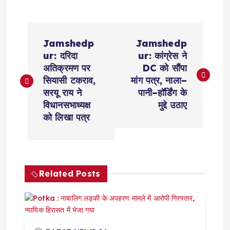
P
Jamshedp
Jamshedp
o
ur: दरिदा
ur: कांग्रेस ने
अतिक्रमण पर
DC को सौंपा
s
सियासी टकराव,
मांग पत्र, नाला–
सरयू राय ने
पानी–हॉर्डिंग के
t
विधानसभाध्यक्ष
मुद्दे उठाए
को लिखा पत्र
n
a
Related Posts
v
i