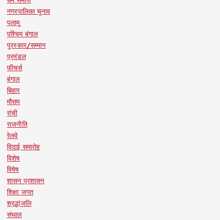
धर्म समाज
नगरपालिका चुनाव
पलामू
पश्चिम बंगाल
पुरस्कार/सम्मान
प्रमंडल
फीचर्स
बंगाल
बिहार
मौसम
रांची
राजनीति
रेलवे
विदाई समारोह
विशेष
विषेष
शासन प्रशासन
शिक्षा जगत
श्रद्धांजलि
संथाल