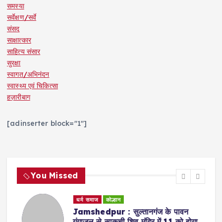
समस्या
सर्वेक्षण/सर्वे
संसद
साक्षात्कार
साहित्य संसार
सुरक्षा
स्वागत/अभिनंदन
स्वास्थ्य एवं चिकित्सा
हज़ारीबाग
[adinserter block="1"]
You Missed
धर्म समाज
कोल्हान
्ण
Jamshedpur : सुल्तानगंज के पावन
गंगाजल से साकची शिव मंदिर में 11 को होगा