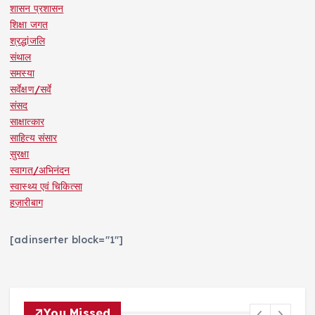
शासन प्रशासन
शिक्षा जगत
श्रद्धांजलि
संथाल
समस्या
सर्वेक्षण/सर्वे
संसद
साक्षात्कार
साहित्य संसार
सुरक्षा
स्वागत/अभिनंदन
स्वास्थ्य एवं चिकित्सा
हज़ारीबाग
[adinserter block="1"]
You Missed