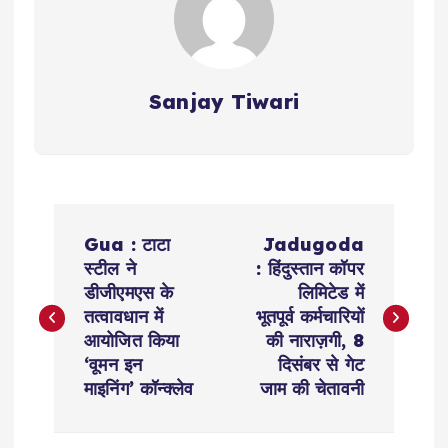
Sanjay Tiwari
P
Gua : टाटा
Jadugoda
o
स्टील ने
: हिंदुस्तान कॉपर
डीजीएमएस के
लिमिटेड में
s
तत्वावधान में
भूतपूर्व कर्मचारियों
आयोजित किया
की नाराज़गी, 8
t
‘वूमन इन
दिसंबर से गेट
माइनिंग’ कॉन्क्लेव
जाम की चेतावनी
n