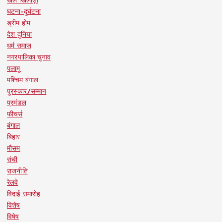
घटना-दुर्घटना
ड्रीम होम
देश दुनिया
धर्म समाज
नगरपालिका चुनाव
पलामू
पश्चिम बंगाल
पुरस्कार/सम्मान
प्रमंडल
फीचर्स
बंगाल
बिहार
मौसम
रांची
राजनीति
रेलवे
विदाई समारोह
विशेष
विषेष