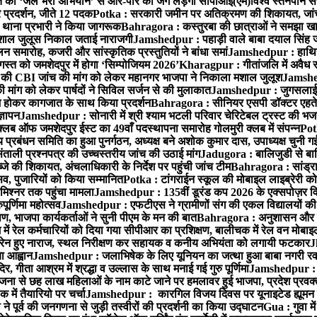
्त को ‘जेल भरो अभियान’ से आर-पार की जंग लड़ेगी सीपीआई(एम)
विश्व स्तनपान स
र प्रदर्शन, जीते 12 पदक
Potka : सरकारी जमीन पर अतिक्रमण की शिकायत, जांच
ी थाना प्रभारी ने किया जागरूक
Bahragora : कस्तुरबा की छात्राओं ने समझा ख
ें मशाल जुलूस निकाल जताई नाराजगी
Jamshedpur : पहाड़ी वाले बाबा दयाल सिंह जी की 
समारोह, कजरी और सांस्कृतिक प्रस्तुतियों ने बांधा समां
Jamshedpur : हाथियों 
स्त को जमशेदपुर में होगा ‘सिम्पोजियम 2026’
Kharagpur : गीतांजलि में अवैध रूप
 CBI जांच की मांग को लेकर महानगर भाजपा ने निकाला मशाल जुलूश
Jamshedp
मांग को लेकर पार्षदों ने सिविल सर्जन से की मुलाकात
Jamshedpur : जुगसलाई में
श होकर कागजात के साथ किया प्रदर्शन
Bahragora : सीनियर एसपी डॉक्टर एहतेश
्ञापन
Jamshedpur : सोनारी में श्री श्याम भटली परिवार चेरिटेबल ट्रस्ट की भजन संध
्लब ऑफ जमशेदपुर ईस्ट का 49वाँ पदस्थापना समारोह गोलमुरी क्लब में संपन्न
Potk
 प्रबंधन समिति का हुआ पुनर्गठन, अध्यक्ष बने अशोक कुमार दास, उपाध्यक्ष चुनी गई
ताली प्रश्नपत्र की उच्चस्तरीय जांच की उठाई मांग
Jadugora : बालिजुडी से बा
े की शिकायत, अंचलाधिकारी के निर्देश पर पहुंची जांच टीम
Bahragora : सांड्र
्सव, पुजारियों को किया सम्मानित
Potka : टांगराईन स्कूल की मोबाइल लाइब्रेरी को
मिश्नर तक पहुंचा मामला
Jamshedpur : 135वीं डूरंड कप 2026 के एक्सपोज़र विजिट म
ूर्णिमा महोत्सव
Jamshedpur : एफटीएस ने ग्रामीणों संग की एकल विद्यालयों की गुण
पण, भाजपा कार्यकर्ताओं ने सुनी पीएम के मन की बात
Bahragora : अनुशासन और प्र
ें रेल कर्मचारियों को दिया गया सीपीआर का प्रशिक्षण, बालीचक में रेल वन मोबा
सोरेन हुए नाराज, स्थल निरीक्षण कर सहायक व कनीय अभियंता को लगायी फटकार
J
ा आह्वान
Jamshedpur : जलाभिषेक के लिए यूनियन का जत्था हुआ बाबा नगरी रव
र, गीता आश्रम में श्रद्धा व उल्लास के साथ मनाई गई गुरु पूर्णिमा
Jamshedpur : बा
ना से छह लाख महिलाओं के नाम काटे जाने पर हमलावर हुई भाजपा, प्रदेश प्रवक्त
में तैयारियो पर चर्चा
Jamshedpur : कारगिल विजय दिवस पर यूनाइटेड ह्यूमन रा
पूर्व की जनगणना से जुड़ी तस्वीरों की प्रदर्शनी का किया उद्घाटन
Gua : गुवा म