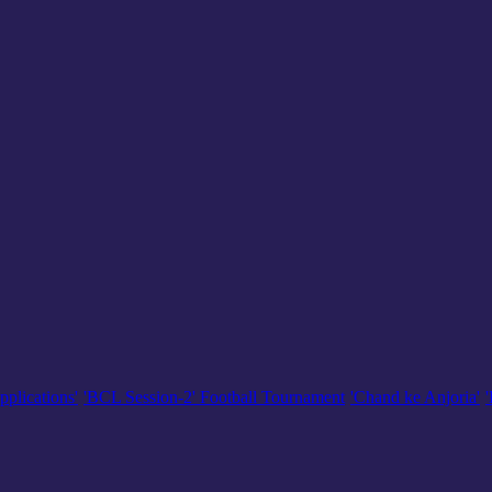
pplications'
'BCL Session-2' Football Tournament
'Chand ke Anjoria'