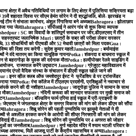
ा क्षेत्र में अवैध गतिविधियों पर लगाम के लिए क्षेत्र में पुलिसिया सक्रियता बढ़ा
9वें शहादत दिवस पर सीएम हेमंत सोरेन ने दी श्रद्धांजलि, बोले- झारखंड न
म ने संभाला कार्यभार, अंशुल रिंगासिया बने अध्यक्ष
Bahragora : झोलाछाप
भेजा गया जेल
Bahragora : सीपीआई ने आरंग गांव से शुरू किया व्यापक
hedpur : SC का विवादों के शांतिपूर्ण समाधान पर जोर,डीएलएसए में तीन
का सहस्त्रघट जलाभिषेक
Muri : छात्रों के सब्र की परीक्षा लेकर सरकार
ाधि, 33 शोधार्थियों को पीएचडी और 52 मेधावी छात्रों को मिला पदक
Gua :
िष्य की दिशा तय करेगी : सुदेश कुमार महतो
Jamshedpur : बर्मामाइंस
चों ने वंदे मातरम् का किया सामूहिक गायन
Potka : शंकरदा व बाघमारा स्कूल में
न से बहरागोड़ा के युवक की दर्दनाक मौत
Potka : हल्दीपोखर रेलवे साइडिंग में
 आयोजन, राज्यपाल करेंगे उद्घाटन
Jamshedpur : ग्रेजुएट महाविद्यालय में
यानंद एंग्लो वैदिक संस्था के संचालन में डीएवी स्कूल खोले जाने की
 : इनर व्हील क्लब ऑफ जमशेदपुर ईस्ट ने फ्रेंडशिप डे पर ट्रांसजेंडर
कराया गया
Potka: रंभा कॉलेज में टीएलएम प्रदर्शनी, प्रशिक्षुओं ने नवाचार से
ंपर्क करने की दी नशीहत
Jamshedpur : जादूगोड़ा पुलिस ने सामान के साथ
ा मौका
Jamshedpur : नंदिनी करूवा की शानदार सफलता पर मुखी समाज को
ाटन
Jamshedpur : बॉल्डविन फार्म एरिया हाई स्कूल में प्री-प्राइमरी के
जेएसएम ने जंगलमहल क्षेत्र के समग्र विकास की मांग को लेकर डीएम को सौंपा
टम
Bahragora : शिबू सोरेन की पहली पुण्यतिथि पर झामुमो नेताओं ने दी
च्ची से अश्लील हरकत करने के आरोपी की शीघ्र गिरफ्तारी की मांग को लेकर
 विदाई दी
Jamshedpur : शिबू सोरेन की पुण्यतिथि पर 4 अगस्त को जोहार
धालुओं का जनसैलाब
Jamshedpur : मुर्गा महादेव मंदिर में श्याम भटली परिवार के
यक्ष अस्वस्थ, मिलें आजसू पार्टी के केंद्रीय महासचिव व अन्य
Bahragora :