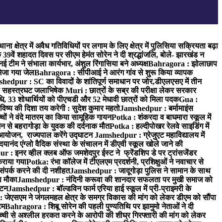
ा क्षेत्र में अवैध गतिविधियों पर लगाम के लिए क्षेत्र में पुलिसिया सक्रियता बढ़ा
9वें शहादत दिवस पर सीएम हेमंत सोरेन ने दी श्रद्धांजलि, बोले- झारखंड न
म ने संभाला कार्यभार, अंशुल रिंगासिया बने अध्यक्ष
Bahragora : झोलाछाप
भेजा गया जेल
Bahragora : सीपीआई ने आरंग गांव से शुरू किया व्यापक
hedpur : SC का विवादों के शांतिपूर्ण समाधान पर जोर,डीएलएसए में तीन
का सहस्त्रघट जलाभिषेक
Muri : छात्रों के सब्र की परीक्षा लेकर सरकार
ाधि, 33 शोधार्थियों को पीएचडी और 52 मेधावी छात्रों को मिला पदक
Gua :
िष्य की दिशा तय करेगी : सुदेश कुमार महतो
Jamshedpur : बर्मामाइंस
चों ने वंदे मातरम् का किया सामूहिक गायन
Potka : शंकरदा व बाघमारा स्कूल में
न से बहरागोड़ा के युवक की दर्दनाक मौत
Potka : हल्दीपोखर रेलवे साइडिंग में
 आयोजन, राज्यपाल करेंगे उद्घाटन
Jamshedpur : ग्रेजुएट महाविद्यालय में
यानंद एंग्लो वैदिक संस्था के संचालन में डीएवी स्कूल खोले जाने की
 : इनर व्हील क्लब ऑफ जमशेदपुर ईस्ट ने फ्रेंडशिप डे पर ट्रांसजेंडर
कराया गया
Potka: रंभा कॉलेज में टीएलएम प्रदर्शनी, प्रशिक्षुओं ने नवाचार से
ंपर्क करने की दी नशीहत
Jamshedpur : जादूगोड़ा पुलिस ने सामान के साथ
ा मौका
Jamshedpur : नंदिनी करूवा की शानदार सफलता पर मुखी समाज को
ाटन
Jamshedpur : बॉल्डविन फार्म एरिया हाई स्कूल में प्री-प्राइमरी के
जेएसएम ने जंगलमहल क्षेत्र के समग्र विकास की मांग को लेकर डीएम को सौंपा
टम
Bahragora : शिबू सोरेन की पहली पुण्यतिथि पर झामुमो नेताओं ने दी
च्ची से अश्लील हरकत करने के आरोपी की शीघ्र गिरफ्तारी की मांग को लेकर