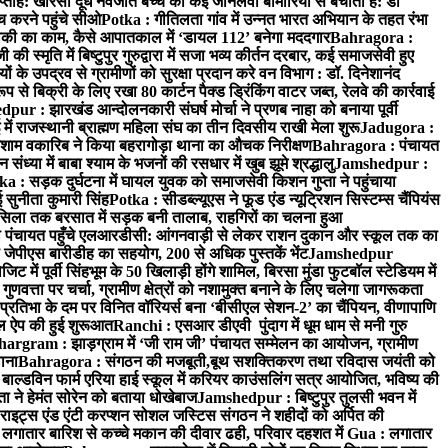
प्ताह: खीरसा दूध नवजात बच्चे को कई जानलेवा बीमारियों से बचाता है: डॉ
 करने पहुंचे सीओ
Potka : गीतिलता गांव में उन्नत भारत अभियान के तहत रंभा
ाकी का काम, कैसे आपातकाल में ‘डायल 112’ बनेगा मददगार
Bahragora :
स्मृति में बिष्टुपुर गुरुद्वारा में सजा भव्य कीर्तन दरबार, कई समाजसेवी हुए
के उपद्रव से ग्रामीणों को सुरक्षा प्रदान करे वन विभाग : डॉ. दिनेशानंद
 से बिक्री के लिए रखा 80 कार्टन पैक्ड ड्रिंकिंग वाटर जब्त, रेलवे की कार्रवाई
ur : झारखंड आन्दोलनकारी संघर्ष मोर्चा ने प्रणब नाहा को बनाया पूर्वी
 राजस्थानी ब्राह्मण महिला संघ का तीन दिवसीय राखी मेला शुरू
Jadugora :
ाम वकारिब ने किया बहरागोड़ा थाना का औचक निरीक्षण
Bahragora : पंचायत
्या में बाबा श्याम के भजनों की रसधार में खुब झूमे श्रद्धालु
Jamshedpur :
a : सड़क दुर्घटना में घायल युवक को समाजसेवी किशन गुप्ता ने पहुंचाया
 सुनीता कुमारी सिंह
Potka : सीडब्ल्यूएस ने फूड एंड न्यूट्रिशन सिस्टम्स चैंपियंस
सिला तक बरसात में सड़क बनी तालाब, राहगिरों का चलना हुआ
ा पंचायत पहुँचे एलआरडीसी: आंगनवाड़ी से लेकर राशन दुकान और स्कूल तक का
 जेपीएस बारीडीह का सहयोग, 200 से अधिक पुस्तकें भेंट
Jamshedpur
ें पूर्वी सिंहभूम के 50 खिलाड़ी होंगे शामिल, बिरसा मुंडा फुटबॉल स्टेडियम में
वत्ता पर चर्चा, ग्रामीण क्षेत्रों को नशामुक्त बनाने के लिए चलेगा जागरूकता
तिभा के दम पर विनित वॉरियर्स बना ‘बीसीएल सेशन-2’ का चैंपियन, वीणापाणि
इल ऐप की हुई शुरूआत
Ranchi : एसआर डीएवी पुंदाग में धूम धाम से मनी गुरु
hargram : झाड़ग्राम में ‘जी राम जी’ पंचायत सम्मेलन का आयोजन, ग्रामीण
ाना
Bahragora : संगठन की मजबूती,बूथ सशक्तिकरण तथा रविदास जयंती को
ल्डविन फार्म एरिया हाई स्कूल में करियर काउंसलिंग सत्र आयोजित, भविष्य की
ा ने हेमंत सोरेन को बताया धोखेबाज
Jamshedpur : बिष्टुपुर तुलसी भवन में
इट्स एंड एंटी करप्शन सोशल जस्टिस संगठन ने शहीदों को अर्पित की
ें लगातार बारिश से कच्चे मकान की दीवार ढही, परिवार दहशत में
Gua : लगातार