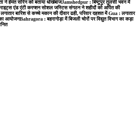
ा ने हेमंत सोरेन को बताया धोखेबाज
Jamshedpur : बिष्टुपुर तुलसी भवन में
इट्स एंड एंटी करप्शन सोशल जस्टिस संगठन ने शहीदों को अर्पित की
ें लगातार बारिश से कच्चे मकान की दीवार ढही, परिवार दहशत में
Gua : लगातार
रम का आयोजन
Bahragora : बहरागोड़ा में बिजली चोरों पर विद्युत विभाग का कड़ा
मानित