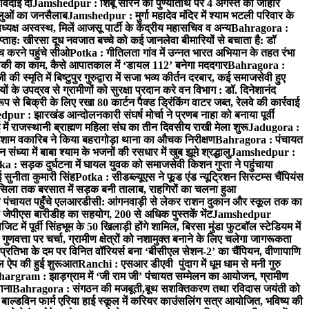
 विदाई दी
Jamshedpur : शिबू सोरेन की पुण्यतिथि पर 4 अगस्त को जोहार
धालुओं का जनसैलाब
Jamshedpur : मुर्गा महादेव मंदिर में श्याम भटली परिवार के
यक्ष अस्वस्थ, मिलें आजसू पार्टी के केंद्रीय महासचिव व अन्य
Bahragora :
प्ताह: खीरसा दूध नवजात बच्चे को कई जानलेवा बीमारियों से बचाता है: डॉ
 करने पहुंचे सीओ
Potka : गीतिलता गांव में उन्नत भारत अभियान के तहत रंभा
ाकी का काम, कैसे आपातकाल में ‘डायल 112’ बनेगा मददगार
Bahragora :
स्मृति में बिष्टुपुर गुरुद्वारा में सजा भव्य कीर्तन दरबार, कई समाजसेवी हुए
के उपद्रव से ग्रामीणों को सुरक्षा प्रदान करे वन विभाग : डॉ. दिनेशानंद
 से बिक्री के लिए रखा 80 कार्टन पैक्ड ड्रिंकिंग वाटर जब्त, रेलवे की कार्रवाई
ur : झारखंड आन्दोलनकारी संघर्ष मोर्चा ने प्रणब नाहा को बनाया पूर्वी
 राजस्थानी ब्राह्मण महिला संघ का तीन दिवसीय राखी मेला शुरू
Jadugora :
ाम वकारिब ने किया बहरागोड़ा थाना का औचक निरीक्षण
Bahragora : पंचायत
्या में बाबा श्याम के भजनों की रसधार में खुब झूमे श्रद्धालु
Jamshedpur :
a : सड़क दुर्घटना में घायल युवक को समाजसेवी किशन गुप्ता ने पहुंचाया
 सुनीता कुमारी सिंह
Potka : सीडब्ल्यूएस ने फूड एंड न्यूट्रिशन सिस्टम्स चैंपियंस
सिला तक बरसात में सड़क बनी तालाब, राहगिरों का चलना हुआ
ा पंचायत पहुँचे एलआरडीसी: आंगनवाड़ी से लेकर राशन दुकान और स्कूल तक का
 जेपीएस बारीडीह का सहयोग, 200 से अधिक पुस्तकें भेंट
Jamshedpur
ें पूर्वी सिंहभूम के 50 खिलाड़ी होंगे शामिल, बिरसा मुंडा फुटबॉल स्टेडियम में
वत्ता पर चर्चा, ग्रामीण क्षेत्रों को नशामुक्त बनाने के लिए चलेगा जागरूकता
तिभा के दम पर विनित वॉरियर्स बना ‘बीसीएल सेशन-2’ का चैंपियन, वीणापाणि
इल ऐप की हुई शुरूआत
Ranchi : एसआर डीएवी पुंदाग में धूम धाम से मनी गुरु
hargram : झाड़ग्राम में ‘जी राम जी’ पंचायत सम्मेलन का आयोजन, ग्रामीण
ाना
Bahragora : संगठन की मजबूती,बूथ सशक्तिकरण तथा रविदास जयंती को
ल्डविन फार्म एरिया हाई स्कूल में करियर काउंसलिंग सत्र आयोजित, भविष्य की