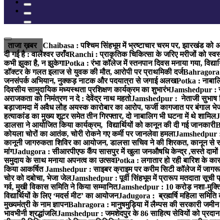
ताजा ख़बर
Chaibasa : पश्चिम सिंहभूम में भ्रष्टाचार चरम पर, झारखंड को अप
दी गई है : वालेश्वर उराँव
Ranchi : प्राकृतिक चिकित्सा के जरिए मरीजों को स्वस
कभी झुका है, न झुकेगा
Potka : रंभा कॉलेज में स्तनपान दिवस मनाया गया, विद्यार
डॉक्टर के गलत इलाज से युवक की मौत, आरोपी पर प्राथमिकी दर्ज
Bahragora : 
जनसंपर्क अभियान, नुक्कड़ नाटक और पदयात्रा से जगाई अलख
Potka : नाबालि
दिवसीय सामुदायिक मध्यस्थता प्रशिक्षण कार्यक्रम का शुभारंभ
Jamshedpur : सु
अराजकता को निमंत्रण न दे : देवेंद्र नाथ महतो
Jamshedpur : नेताजी सुभाष विश्
बड़ाजामदा में अवैध लौह अयस्क कारोबार का आरोप, फर्जी कागजात पर बंगाल भे
हत्याकांड का मुख्य शूटर समेत तीन गिरफ्तार, दो नाबालिग भी घटना में थे शामिल
J
डालसा ने आयोजित किया कार्यक्रम, विद्यार्थियों को कानून की दी गई जानकारी
B
कोयला चोरों का आतंक, चोरी रोकने गए कर्मी पर जानलेवा हमला
Jamshedpur : 1
कानूनी जागरुकता शिविर का आयोजन, डालसा सचिव ने की शिरकत, कानून से रू व
मांग
Jadugora : सीआरपीएफ कैंप सासपुर में खुला जनऔषधि केन्द्र ,सस्ते दामों मे
समुदाय के साथ मनाया अपनत्व का उत्सव
Potka : लगातार हो रही बारिश के कारण
किया आकर्षित
Jamshedpur : साइबर क्राइम पर करीम सिटी कॉलेज में जागरूक
चोर को दबोचा, भेजा जेल
Jamshedpur : पूर्वी सिंहभूम में प्रारूप मतदाता सू
गर्व, मुखी विकास समिति ने किया सम्मानित
Jamshedpur : 10 करोड़ नशा-मुक्ति प
विद्यार्थियों के लिए ‘मदर्स मीट’ का आयोजन
Jadugora : ब्रह्मर्षि महिला समिति 
मुख्यमंत्री के नाम ज्ञापन
Bahragora : मानुषमुड़िया में लैम्पस की सरकारी जमीन 
भावभीनी श्रद्धांजलि
Jamshedpur : जमशेदपुर के 86 साहित्य सेवियों को प्रदान कि