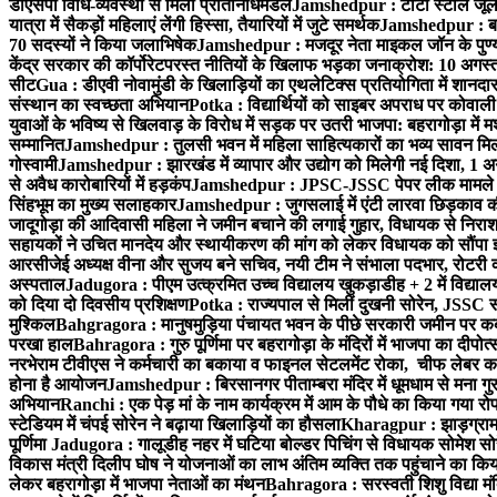
डीएसपी विधि-व्यवस्था से मिला प्रतिनिधिमंडल
Jamshedpur : टाटा स्टील जूलॉजिक
यात्रा में सैकड़ों महिलाएं लेंगी हिस्सा, तैयारियों में जुटे समर्थक
Jamshedpur : बहरा
70 सदस्यों ने किया जलाभिषेक
Jamshedpur : मजदूर नेता माइकल जॉन के पुण्
केंद्र सरकार की कॉर्पोरेटपरस्त नीतियों के खिलाफ भड़का जनाक्रोश: 10 अगस
सीट
Gua : डीएवी नोवामुंडी के खिलाड़ियों का एथलेटिक्स प्रतियोगिता में शानदा
संस्थान का स्वच्छता अभियान
Potka : विद्यार्थियों को साइबर अपराध पर कोवाल
युवाओं के भविष्य से खिलवाड़ के विरोध में सड़क पर उतरी भाजपा: बहरागोड़ा म
सम्मानित
Jamshedpur : तुलसी भवन में महिला साहित्यकारों का भव्य सावन मिलन 
गोस्वामी
Jamshedpur : झारखंड में व्यापार और उद्योग को मिलेगी नई दिशा, 1 अग
से अवैध कारोबारियों में हड़कंप
Jamshedpur : JPSC-JSSC पेपर लीक मामले की
सिंहभूम का मुख्य सलाहकार
Jamshedpur : जुगसलाई में एंटी लारवा छिड़काव की 
जादूगोड़ा की आदिवासी महिला ने जमीन बचाने की लगाई गुहार, विधायक से निरा
सहायकों ने उचित मानदेय और स्थायीकरण की मांग को लेकर विधायक को सौंपा ज
आरसीजेई अध्यक्ष वीना और सुजय बने सचिव, नयी टीम ने संभाला पदभार, रोटरी क
अस्पताल
Jadugora : पीएम उत्क्रमित उच्च विद्यालय खुकड़ाडीह + 2 में विद्यालय
को दिया दो दिवसीय प्रशिक्षण
Potka : राज्यपाल से मिलीं दुखनी सोरेन, JSSC सं
मुश्किल
Bahgragora : मानुषमुड़िया पंचायत भवन के पीछे सरकारी जमीन पर कब्ज
परखा हाल
Bahragora : गुरु पूर्णिमा पर बहरागोड़ा के मंदिरों में भाजपा का दीपोत
नरभेराम टीवीएस ने कर्मचारी का बकाया व फाइनल सेटलमेंट रोका, चीफ लेबर क
होना है आयोजन
Jamshedpur : बिरसानगर पीताम्बरा मंदिर में धूमधाम से मना गुरुप
अभियान
Ranchi : एक पेड़ मां के नाम कार्यक्रम में आम के पौधे का किया गया रो
स्टेडियम में चंपई सोरेन ने बढ़ाया खिलाड़ियों का हौसला
Kharagpur : झाड़ग्राम म
पूर्णिमा
Jadugora : गालूडीह नहर में घटिया बोल्डर पिचिंग से विधायक सोमेश 
विकास मंत्री दिलीप घोष ने योजनाओं का लाभ अंतिम व्यक्ति तक पहुंचाने का किय
लेकर बहरागोड़ा में भाजपा नेताओं का मंथन
Bahragora : सरस्वती शिशु विद्या मंदि