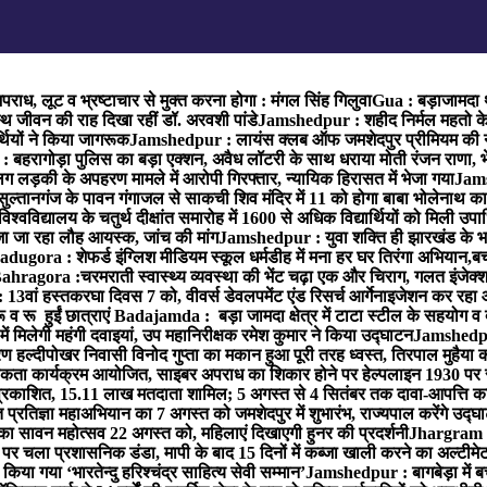
राध, लूट व भ्रष्टाचार से मुक्त करना होगा : मंगल सिंह गिलुवा
Gua : बड़ाजामदा थान
्थ जीवन की राह दिखा रहीं डॉ. अरवशी पांडे
Jamshedpur : शहीद निर्मल महतो के 3
्थियों ने किया जागरूक
Jamshedpur : लायंस क्लब ऑफ जमशेदपुर प्रीमियम की नई टी
बहरागोड़ा पुलिस का बड़ा एक्शन, अवैध लॉटरी के साथ धराया मोती रंजन राणा, 
ग लड़की के अपहरण मामले में आरोपी गिरफ्तार, न्यायिक हिरासत में भेजा गया
Jams
ल्तानगंज के पावन गंगाजल से साकची शिव मंदिर में 11 को होगा बाबा भोलेनाथ 
वविद्यालय के चतुर्थ दीक्षांत समारोह में 1600 से अधिक विद्यार्थियों को मिली उप
जा जा रहा लौह आयस्क, जांच की मांग
Jamshedpur : युवा शक्ति ही झारखंड के भव
adugora : शेफर्ड इंग्लिश मीडियम स्कूल धर्मडीह में मना हर घर तिरंगा अभियान,बच्
ahragora :चरमराती स्वास्थ्य व्यवस्था की भेंट चढ़ा एक और चिराग, गलत इंजेक्श
3वां हस्तकरघा दिवस 7 को, वीवर्स डेवलपमेंट एंड रिसर्च आर्गेनाइजेशन कर रहा
 रू हुईं छात्राएं
Badajamda : बड़ा जामदा क्षेत्र में टाटा स्टील के सहयोग व द
ं मिलेगी महंगी दवाइयां, उप महानिरीक्षक रमेश कुमार ने किया उद्घाटन
Jamshedpur
 हल्दीपोखर निवासी विनोद गुप्ता का मकान हुआ पूरी तरह ध्वस्त, तिरपाल मुहैया 
ता कार्यक्रम आयोजित, साइबर अपराध का शिकार होने पर हेल्पलाइन 1930 पर स
ची प्रकाशित, 15.11 लाख मतदाता शामिल; 5 अगस्त से 4 सितंबर तक दावा-आपत्ति क
्रतिज्ञा महाअभियान का 7 अगस्त को जमशेदपुर में शुभारंभ, राज्यपाल करेंगे उद्घ
का सावन महोत्सव 22 अगस्त को, महिलाएं दिखाएगी हुनर की प्रदर्शनी
Jhargram : 
पर चला प्रशासनिक डंडा, मापी के बाद 15 दिनों में कब्जा खाली करने का अल्टीमे
या गया ‘भारतेन्दु हरिश्चंद्र साहित्य सेवी सम्मान’
Jamshedpur : बागबेड़ा में ब