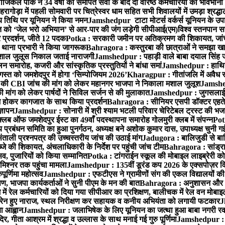
ल पार्क ने 34 वर्षों की समर्पित सेवा के बाद दो वरिष्ठ कर्मचारियों को भावभीनी
गोड़ा में पहली सोमवारी पर चित्रेस्वर धाम सहित सभी शिवालयों में उमड़ा श्रद्
य तिथि पर यूनियन ने किया नमन
Jamshedpur टाटा मोटर्स वर्कर्स यूनियन के उपाध्
्त को ‘जेल भरो अभियान’ से आर-पार की जंग लड़ेगी सीपीआई(एम)
विश्व स्तनपान स
र प्रदर्शन, जीते 12 पदक
Potka : सरकारी जमीन पर अतिक्रमण की शिकायत, जांच
ी थाना प्रभारी ने किया जागरूक
Bahragora : कस्तुरबा की छात्राओं ने समझा ख
ें मशाल जुलूस निकाल जताई नाराजगी
Jamshedpur : पहाड़ी वाले बाबा दयाल सिंह जी की 
समारोह, कजरी और सांस्कृतिक प्रस्तुतियों ने बांधा समां
Jamshedpur : हाथियों 
स्त को जमशेदपुर में होगा ‘सिम्पोजियम 2026’
Kharagpur : गीतांजलि में अवैध रूप
 CBI जांच की मांग को लेकर महानगर भाजपा ने निकाला मशाल जुलूश
Jamshedp
मांग को लेकर पार्षदों ने सिविल सर्जन से की मुलाकात
Jamshedpur : जुगसलाई में
श होकर कागजात के साथ किया प्रदर्शन
Bahragora : सीनियर एसपी डॉक्टर एहतेश
्ञापन
Jamshedpur : सोनारी में श्री श्याम भटली परिवार चेरिटेबल ट्रस्ट की भजन संध
्लब ऑफ जमशेदपुर ईस्ट का 49वाँ पदस्थापना समारोह गोलमुरी क्लब में संपन्न
Potk
 प्रबंधन समिति का हुआ पुनर्गठन, अध्यक्ष बने अशोक कुमार दास, उपाध्यक्ष चुनी गई
ताली प्रश्नपत्र की उच्चस्तरीय जांच की उठाई मांग
Jadugora : बालिजुडी से बा
े की शिकायत, अंचलाधिकारी के निर्देश पर पहुंची जांच टीम
Bahragora : सांड्र
्सव, पुजारियों को किया सम्मानित
Potka : टांगराईन स्कूल की मोबाइल लाइब्रेरी को
मिश्नर तक पहुंचा मामला
Jamshedpur : 135वीं डूरंड कप 2026 के एक्सपोज़र विजिट म
ूर्णिमा महोत्सव
Jamshedpur : एफटीएस ने ग्रामीणों संग की एकल विद्यालयों की गुण
पण, भाजपा कार्यकर्ताओं ने सुनी पीएम के मन की बात
Bahragora : अनुशासन और प्र
ें रेल कर्मचारियों को दिया गया सीपीआर का प्रशिक्षण, बालीचक में रेल वन मोबा
सोरेन हुए नाराज, स्थल निरीक्षण कर सहायक व कनीय अभियंता को लगायी फटकार
J
ा आह्वान
Jamshedpur : जलाभिषेक के लिए यूनियन का जत्था हुआ बाबा नगरी रव
र, गीता आश्रम में श्रद्धा व उल्लास के साथ मनाई गई गुरु पूर्णिमा
Jamshedpur : बा