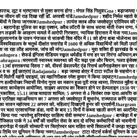
राध, लूट व भ्रष्टाचार से मुक्त करना होगा : मंगल सिंह गिलुवा
Gua : बड़ाजामदा थान
्थ जीवन की राह दिखा रहीं डॉ. अरवशी पांडे
Jamshedpur : शहीद निर्मल महतो के 3
्थियों ने किया जागरूक
Jamshedpur : लायंस क्लब ऑफ जमशेदपुर प्रीमियम की नई टी
बहरागोड़ा पुलिस का बड़ा एक्शन, अवैध लॉटरी के साथ धराया मोती रंजन राणा, 
ग लड़की के अपहरण मामले में आरोपी गिरफ्तार, न्यायिक हिरासत में भेजा गया
Jams
ल्तानगंज के पावन गंगाजल से साकची शिव मंदिर में 11 को होगा बाबा भोलेनाथ 
वविद्यालय के चतुर्थ दीक्षांत समारोह में 1600 से अधिक विद्यार्थियों को मिली उप
जा जा रहा लौह आयस्क, जांच की मांग
Jamshedpur : युवा शक्ति ही झारखंड के भव
adugora : शेफर्ड इंग्लिश मीडियम स्कूल धर्मडीह में मना हर घर तिरंगा अभियान,बच्
ahragora :चरमराती स्वास्थ्य व्यवस्था की भेंट चढ़ा एक और चिराग, गलत इंजेक्श
3वां हस्तकरघा दिवस 7 को, वीवर्स डेवलपमेंट एंड रिसर्च आर्गेनाइजेशन कर रहा
 रू हुईं छात्राएं
Badajamda : बड़ा जामदा क्षेत्र में टाटा स्टील के सहयोग व द
ं मिलेगी महंगी दवाइयां, उप महानिरीक्षक रमेश कुमार ने किया उद्घाटन
Jamshedpur
 हल्दीपोखर निवासी विनोद गुप्ता का मकान हुआ पूरी तरह ध्वस्त, तिरपाल मुहैया 
ता कार्यक्रम आयोजित, साइबर अपराध का शिकार होने पर हेल्पलाइन 1930 पर स
ची प्रकाशित, 15.11 लाख मतदाता शामिल; 5 अगस्त से 4 सितंबर तक दावा-आपत्ति क
्रतिज्ञा महाअभियान का 7 अगस्त को जमशेदपुर में शुभारंभ, राज्यपाल करेंगे उद्घ
का सावन महोत्सव 22 अगस्त को, महिलाएं दिखाएगी हुनर की प्रदर्शनी
Jhargram : 
पर चला प्रशासनिक डंडा, मापी के बाद 15 दिनों में कब्जा खाली करने का अल्टीमे
या गया ‘भारतेन्दु हरिश्चंद्र साहित्य सेवी सम्मान’
Jamshedpur : बागबेड़ा में ब
ल पार्क ने 34 वर्षों की समर्पित सेवा के बाद दो वरिष्ठ कर्मचारियों को भावभीनी
गोड़ा में पहली सोमवारी पर चित्रेस्वर धाम सहित सभी शिवालयों में उमड़ा श्रद्
य तिथि पर यूनियन ने किया नमन
Jamshedpur टाटा मोटर्स वर्कर्स यूनियन के उपाध्