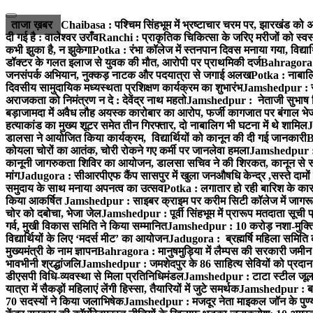
Skip
to
ताजा ख़बर
Chaibasa : पश्चिम सिंहभूम में भ्रष्टाचार चरम पर, झारखंड को अप
content
दी गई है : वालेश्वर उराँव
Ranchi : प्राकृतिक चिकित्सा के जरिए मरीजों को स्वस
कभी झुका है, न झुकेगा
Potka : रंभा कॉलेज में स्तनपान दिवस मनाया गया, विद्यार
डॉक्टर के गलत इलाज से युवक की मौत, आरोपी पर प्राथमिकी दर्ज
Bahragora : 
जनसंपर्क अभियान, नुक्कड़ नाटक और पदयात्रा से जगाई अलख
Potka : नाबालि
दिवसीय सामुदायिक मध्यस्थता प्रशिक्षण कार्यक्रम का शुभारंभ
Jamshedpur : सु
अराजकता को निमंत्रण न दे : देवेंद्र नाथ महतो
Jamshedpur : नेताजी सुभाष विश्
बड़ाजामदा में अवैध लौह अयस्क कारोबार का आरोप, फर्जी कागजात पर बंगाल भे
हत्याकांड का मुख्य शूटर समेत तीन गिरफ्तार, दो नाबालिग भी घटना में थे शामिल
J
डालसा ने आयोजित किया कार्यक्रम, विद्यार्थियों को कानून की दी गई जानकारी
B
कोयला चोरों का आतंक, चोरी रोकने गए कर्मी पर जानलेवा हमला
Jamshedpur : 1
कानूनी जागरुकता शिविर का आयोजन, डालसा सचिव ने की शिरकत, कानून से रू व
मांग
Jadugora : सीआरपीएफ कैंप सासपुर में खुला जनऔषधि केन्द्र ,सस्ते दामों मे
समुदाय के साथ मनाया अपनत्व का उत्सव
Potka : लगातार हो रही बारिश के कारण
किया आकर्षित
Jamshedpur : साइबर क्राइम पर करीम सिटी कॉलेज में जागरूक
चोर को दबोचा, भेजा जेल
Jamshedpur : पूर्वी सिंहभूम में प्रारूप मतदाता सू
गर्व, मुखी विकास समिति ने किया सम्मानित
Jamshedpur : 10 करोड़ नशा-मुक्ति प
विद्यार्थियों के लिए ‘मदर्स मीट’ का आयोजन
Jadugora : ब्रह्मर्षि महिला समिति 
मुख्यमंत्री के नाम ज्ञापन
Bahragora : मानुषमुड़िया में लैम्पस की सरकारी जमीन 
भावभीनी श्रद्धांजलि
Jamshedpur : जमशेदपुर के 86 साहित्य सेवियों को प्रदान कि
डीएसपी विधि-व्यवस्था से मिला प्रतिनिधिमंडल
Jamshedpur : टाटा स्टील जूलॉजिक
यात्रा में सैकड़ों महिलाएं लेंगी हिस्सा, तैयारियों में जुटे समर्थक
Jamshedpur : बहरा
70 सदस्यों ने किया जलाभिषेक
Jamshedpur : मजदूर नेता माइकल जॉन के पुण्