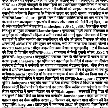
केंद्र सरकार की कॉर्पोरेटपरस्त नीतियों के खिलाफ भड़का जनाक्रोश: 10 अगस
सीट
Gua : डीएवी नोवामुंडी के खिलाड़ियों का एथलेटिक्स प्रतियोगिता में शानदा
संस्थान का स्वच्छता अभियान
Potka : विद्यार्थियों को साइबर अपराध पर कोवाल
युवाओं के भविष्य से खिलवाड़ के विरोध में सड़क पर उतरी भाजपा: बहरागोड़ा म
सम्मानित
Jamshedpur : तुलसी भवन में महिला साहित्यकारों का भव्य सावन मिलन 
गोस्वामी
Jamshedpur : झारखंड में व्यापार और उद्योग को मिलेगी नई दिशा, 1 अग
से अवैध कारोबारियों में हड़कंप
Jamshedpur : JPSC-JSSC पेपर लीक मामले की
सिंहभूम का मुख्य सलाहकार
Jamshedpur : जुगसलाई में एंटी लारवा छिड़काव की 
जादूगोड़ा की आदिवासी महिला ने जमीन बचाने की लगाई गुहार, विधायक से निरा
सहायकों ने उचित मानदेय और स्थायीकरण की मांग को लेकर विधायक को सौंपा ज
आरसीजेई अध्यक्ष वीना और सुजय बने सचिव, नयी टीम ने संभाला पदभार, रोटरी क
अस्पताल
Jadugora : पीएम उत्क्रमित उच्च विद्यालय खुकड़ाडीह + 2 में विद्यालय
को दिया दो दिवसीय प्रशिक्षण
Potka : राज्यपाल से मिलीं दुखनी सोरेन, JSSC सं
मुश्किल
Bahgragora : मानुषमुड़िया पंचायत भवन के पीछे सरकारी जमीन पर कब्ज
परखा हाल
Bahragora : गुरु पूर्णिमा पर बहरागोड़ा के मंदिरों में भाजपा का दीपोत
नरभेराम टीवीएस ने कर्मचारी का बकाया व फाइनल सेटलमेंट रोका, चीफ लेबर क
होना है आयोजन
Jamshedpur : बिरसानगर पीताम्बरा मंदिर में धूमधाम से मना गुरुप
अभियान
Ranchi : एक पेड़ मां के नाम कार्यक्रम में आम के पौधे का किया गया रो
स्टेडियम में चंपई सोरेन ने बढ़ाया खिलाड़ियों का हौसला
Kharagpur : झाड़ग्राम म
पूर्णिमा
Jadugora : गालूडीह नहर में घटिया बोल्डर पिचिंग से विधायक सोमेश 
विकास मंत्री दिलीप घोष ने योजनाओं का लाभ अंतिम व्यक्ति तक पहुंचाने का किय
लेकर बहरागोड़ा में भाजपा नेताओं का मंथन
Bahragora : सरस्वती शिशु विद्या मंदि
राह चुनने में विद्यार्थियों का किया गया मार्गदर्शन
Jamshedpur : मंईयां सम्मान योज
महासर माता का पंचम वार्षिक उत्सव 20 सितम्बर को, महासर माता परिवार की बैठक 
श्रद्धांजलि
Jhargram : झाड़ग्राम में जनगणना-2027 की शुरूआत, जिलाधिकारी ने 