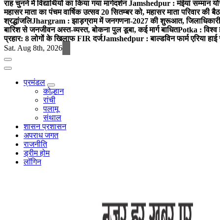
राह चुनने में विद्यार्थियों का किया गया मार्गदर्शन
Jamshedpur : मंईयां सम्मान योज
महासर माता का पंचम वार्षिक उत्सव 20 सितम्बर को, महासर माता परिवार की बैठक 
श्रद्धांजलि
Jhargram : झाड़ग्राम में जनगणना-2027 की शुरूआत, जिलाधिकारी ने 
बारिश से जनजीवन अस्त-व्यस्त, बोकना पुल डूबा, कई मार्ग बाधित
Potka : विश्व 
प्रहार: 8 लोगों के खिलाफ FIR दर्ज
Jamshedpur : बाल्डविन फार्म एरिया हाई स्क
Sat. Aug 8th, 2026
प्रमंडल
कोल्हान
रांची
पलामू
संथाल
शासन प्रशासन
अपराध जगत
राजनीति
ड्रीम होम
लॉगिन