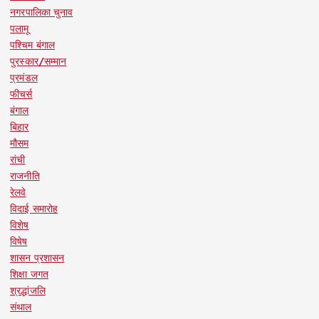
नगरपालिका चुनाव
पलामू
पश्चिम बंगाल
पुरस्कार/सम्मान
प्रमंडल
फीचर्स
बंगाल
बिहार
मौसम
रांची
राजनीति
रेलवे
विदाई समारोह
विशेष
विषेष
शासन प्रशासन
शिक्षा जगत
श्रद्धांजलि
संथाल