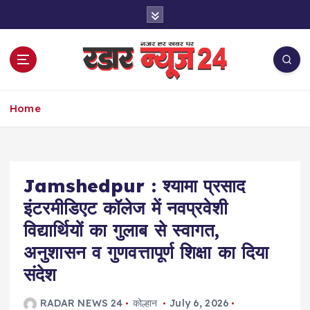
S
k
i
p
t
o
नज़र हर खबर पर
c
Home
o
n
t
e
Jamshedpur : श्यामा प्रसाद
n
t
इंटरमीडिएट कॉलेज में नवप्रवेशी
विद्यार्थियों का गुलाब से स्वागत,
अनुशासन व गुणवत्तापूर्ण शिक्षा का दिया
संदेश
RADAR NEWS 24
कोल्हान
July 6, 2026