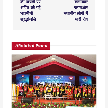
की जयंती पर
कलाकार
a
अर्पित की गई
जगतऔर
भावभीनी
स्थानीय लोगों में
v
श्रद्धांजलि
भारी रोष
i
g
Related Posts
a
t
i
o
n