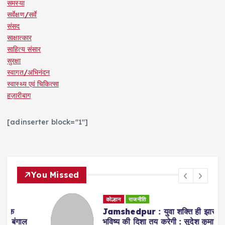
समस्या
सर्वेक्षण/सर्वे
संसद
साक्षात्कार
साहित्य संसार
सुरक्षा
स्वागत/अभिनंदन
स्वास्थ्य एवं चिकित्सा
हज़ारीबाग
[adinserter block="1"]
You Missed
कोल्हान
राजनीति
Jamshedpur : युवा शक्ति ही झारखंड के
भविष्य की दिशा तय करेगी : सुदेश कुमार महतो