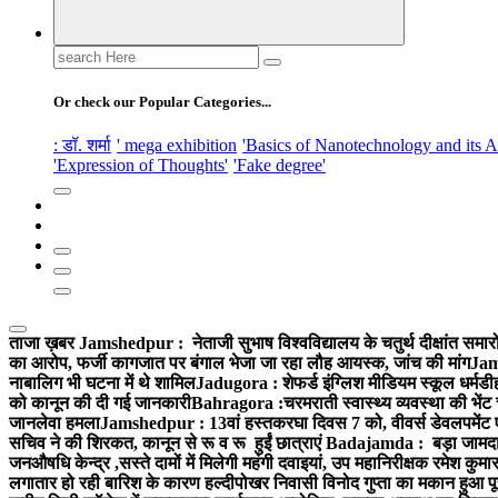
Search
for:
Or check our Popular Categories...
: डॉ. शर्मा
' mega exhibition
'Basics of Nanotechnology and its A
'Expression of Thoughts'
'Fake degree'
ताजा ख़बर
Jamshedpur : नेताजी सुभाष विश्वविद्यालय के चतुर्थ दीक्षांत समारो
का आरोप, फर्जी कागजात पर बंगाल भेजा जा रहा लौह आयस्क, जांच की मांग
Jams
नाबालिग भी घटना में थे शामिल
Jadugora : शेफर्ड इंग्लिश मीडियम स्कूल धर्मडीह
को कानून की दी गई जानकारी
Bahragora :चरमराती स्वास्थ्य व्यवस्था की भेंट
जानलेवा हमला
Jamshedpur : 13वां हस्तकरघा दिवस 7 को, वीवर्स डेवलपमेंट ए
सचिव ने की शिरकत, कानून से रू व रू हुईं छात्राएं
Badajamda : बड़ा जामदा क्ष
जनऔषधि केन्द्र ,सस्ते दामों में मिलेगी महंगी दवाइयां, उप महानिरीक्षक रमेश कुम
लगातार हो रही बारिश के कारण हल्दीपोखर निवासी विनोद गुप्ता का मकान हुआ पूर