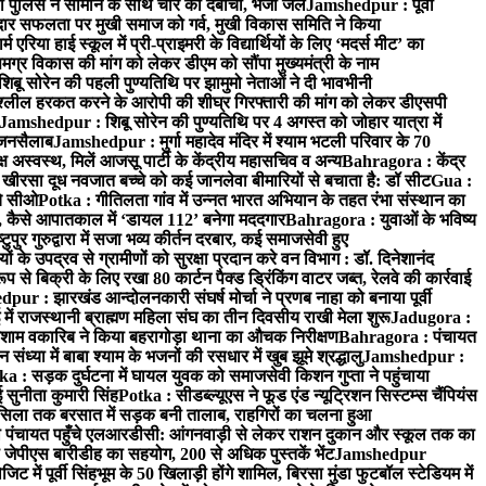
 पुलिस ने सामान के साथ चोर को दबोचा, भेजा जेल
Jamshedpur : पूर्वी
र सफलता पर मुखी समाज को गर्व, मुखी विकास समिति ने किया
रिया हाई स्कूल में प्री-प्राइमरी के विद्यार्थियों के लिए ‘मदर्स मीट’ का
ग्र विकास की मांग को लेकर डीएम को सौंपा मुख्यमंत्री के नाम
बू सोरेन की पहली पुण्यतिथि पर झामुमो नेताओं ने दी भावभीनी
अश्लील हरकत करने के आरोपी की शीघ्र गिरफ्तारी की मांग को लेकर डीएसपी
Jamshedpur : शिबू सोरेन की पुण्यतिथि पर 4 अगस्त को जोहार यात्रा में
ा जनसैलाब
Jamshedpur : मुर्गा महादेव मंदिर में श्याम भटली परिवार के 70
 अस्वस्थ, मिलें आजसू पार्टी के केंद्रीय महासचिव व अन्य
Bahragora : केंद्र
: खीरसा दूध नवजात बच्चे को कई जानलेवा बीमारियों से बचाता है: डॉ सीट
Gua :
चे सीओ
Potka : गीतिलता गांव में उन्नत भारत अभियान के तहत रंभा संस्थान का
 कैसे आपातकाल में ‘डायल 112’ बनेगा मददगार
Bahragora : युवाओं के भविष्य
ुपुर गुरुद्वारा में सजा भव्य कीर्तन दरबार, कई समाजसेवी हुए
के उपद्रव से ग्रामीणों को सुरक्षा प्रदान करे वन विभाग : डॉ. दिनेशानंद
 से बिक्री के लिए रखा 80 कार्टन पैक्ड ड्रिंकिंग वाटर जब्त, रेलवे की कार्रवाई
ur : झारखंड आन्दोलनकारी संघर्ष मोर्चा ने प्रणब नाहा को बनाया पूर्वी
 राजस्थानी ब्राह्मण महिला संघ का तीन दिवसीय राखी मेला शुरू
Jadugora :
ाम वकारिब ने किया बहरागोड़ा थाना का औचक निरीक्षण
Bahragora : पंचायत
्या में बाबा श्याम के भजनों की रसधार में खुब झूमे श्रद्धालु
Jamshedpur :
a : सड़क दुर्घटना में घायल युवक को समाजसेवी किशन गुप्ता ने पहुंचाया
 सुनीता कुमारी सिंह
Potka : सीडब्ल्यूएस ने फूड एंड न्यूट्रिशन सिस्टम्स चैंपियंस
सिला तक बरसात में सड़क बनी तालाब, राहगिरों का चलना हुआ
ा पंचायत पहुँचे एलआरडीसी: आंगनवाड़ी से लेकर राशन दुकान और स्कूल तक का
 जेपीएस बारीडीह का सहयोग, 200 से अधिक पुस्तकें भेंट
Jamshedpur
ें पूर्वी सिंहभूम के 50 खिलाड़ी होंगे शामिल, बिरसा मुंडा फुटबॉल स्टेडियम में