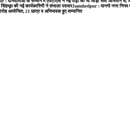
: दानदाताओं के सम्मान में एफटीएस ने नई पीढ़ी को भी जोड़ा सेवा अभियान से, वर्
सिंहभूम की नई कार्यकारिणी ने संभाला पदभार
Jamshedpur : मानगो नगर निगम की 
मारोह आयोजित, 21 छात्र व अभिभावक हुए सम्मानित