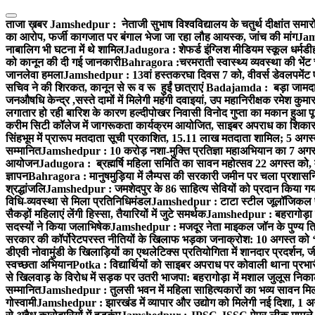
Skip
to
ताजा ख़बर
Jamshedpur : नेताजी सुभाष विश्वविद्यालय के चतुर्थ दीक्षांत समारो
content
का आरोप, फर्जी कागजात पर बंगाल भेजा जा रहा लौह आयस्क, जांच की मांग
Jams
नाबालिग भी घटना में थे शामिल
Jadugora : शेफर्ड इंग्लिश मीडियम स्कूल धर्मडीह
को कानून की दी गई जानकारी
Bahragora :चरमराती स्वास्थ्य व्यवस्था की भेंट
जानलेवा हमला
Jamshedpur : 13वां हस्तकरघा दिवस 7 को, वीवर्स डेवलपमेंट ए
सचिव ने की शिरकत, कानून से रू व रू हुईं छात्राएं
Badajamda : बड़ा जामदा क्ष
जनऔषधि केन्द्र ,सस्ते दामों में मिलेगी महंगी दवाइयां, उप महानिरीक्षक रमेश कुम
लगातार हो रही बारिश के कारण हल्दीपोखर निवासी विनोद गुप्ता का मकान हुआ पूर
करीम सिटी कॉलेज में जागरूकता कार्यक्रम आयोजित, साइबर अपराध का शिकार ह
सिंहभूम में प्रारूप मतदाता सूची प्रकाशित, 15.11 लाख मतदाता शामिल; 5 अगस
सम्मानित
Jamshedpur : 10 करोड़ नशा-मुक्ति प्रतिज्ञा महाअभियान का 7 अगस्त 
आयोजन
Jadugora : ब्रह्मर्षि महिला समिति का सावन महोत्सव 22 अगस्त को, म
ज्ञापन
Bahragora : मानुषमुड़िया में लैम्पस की सरकारी जमीन पर चला प्रशासनिक
श्रद्धांजलि
Jamshedpur : जमशेदपुर के 86 साहित्य सेवियों को प्रदान किया गया ‘भ
विधि-व्यवस्था से मिला प्रतिनिधिमंडल
Jamshedpur : टाटा स्टील जूलॉजिकल पार्क 
सैकड़ों महिलाएं लेंगी हिस्सा, तैयारियों में जुटे समर्थक
Jamshedpur : बहरागोड़ा मे
सदस्यों ने किया जलाभिषेक
Jamshedpur : मजदूर नेता माइकल जॉन के पुण्य ति
सरकार की कॉर्पोरेटपरस्त नीतियों के खिलाफ भड़का जनाक्रोश: 10 अगस्त को 
डीएवी नोवामुंडी के खिलाड़ियों का एथलेटिक्स प्रतियोगिता में शानदार प्रदर्शन,
स्वच्छता अभियान
Potka : विद्यार्थियों को साइबर अपराध पर कोवाली थाना प्रभ
से खिलवाड़ के विरोध में सड़क पर उतरी भाजपा: बहरागोड़ा में मशाल जुलूस नि
सम्मानित
Jamshedpur : तुलसी भवन में महिला साहित्यकारों का भव्य सावन मिलन 
गोस्वामी
Jamshedpur : झारखंड में व्यापार और उद्योग को मिलेगी नई दिशा, 1 अग