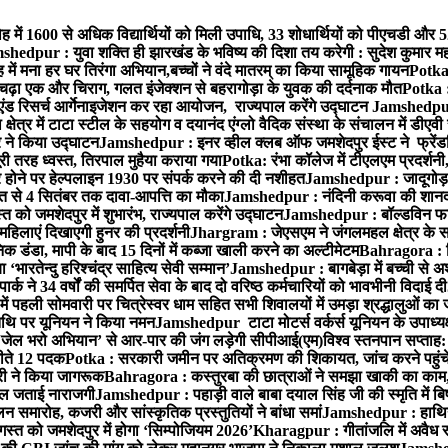
ह में 1600 से अधिक विद्यार्थियों को मिली उपाधि, 33 शोधार्थियों को पीएचडी और 
hedpur : युवा शक्ति ही झारखंड के भविष्य की दिशा तय करेगी : सुदेश कुमार म
 में मना हर घर तिरंगा अभियान,बच्चों ने वंदे मातरम् का किया सामूहिक गायन
Potka 
 चढ़ा एक और चिराग, गलत इंजेक्शन से बहरागोड़ा के युवक की दर्दनाक मौत
Potka :
ंड रिसर्च आर्गेनाइजेशन कर रहा आयोजन, राज्यपाल करेंगे उद्घाटन
Jamshedpur 
ेत्र में टाटा स्टील के सहयोग व दयानंद एंग्लो वैदिक संस्था के संचालन में डीएवी 
ार ने किया उद्घाटन
Jamshedpur : इनर व्हील क्लब ऑफ जमशेदपुर ईस्ट ने फ्रेंडश
ी तरह ध्वस्त, तिरपाल मुहैया कराया गया
Potka: रंभा कॉलेज में टीएलएम प्रदर्शनी,
ोने पर हेल्पलाइन 1930 पर संपर्क करने की दी नशीहत
Jamshedpur : जादूगोड़ा
्त से 4 सितंबर तक दावा-आपत्ति का मौका
Jamshedpur : नंदिनी करूवा की शानदा
को जमशेदपुर में शुभारंभ, राज्यपाल करेंगे उद्घाटन
Jamshedpur : बॉल्डविन फार्म ए
हिलाएं दिखाएगी हुनर की प्रदर्शनी
Jhargram : जेएसएम ने जंगलमहल क्षेत्र के सम
 डंडा, मापी के बाद 15 दिनों में कब्जा खाली करने का अल्टीमेटम
Bahragora : शि
ारतेन्दु हरिश्चंद्र साहित्य सेवी सम्मान’
Jamshedpur : बागबेड़ा में बच्ची से 
ने 34 वर्षों की समर्पित सेवा के बाद दो वरिष्ठ कर्मचारियों को भावभीनी विदाई दी
ं पहली सोमवारी पर चित्रेस्वर धाम सहित सभी शिवालयों में उमड़ा श्रद्धालुओं क
थि पर यूनियन ने किया नमन
Jamshedpur टाटा मोटर्स वर्कर्स यूनियन के उपाध्यक्ष
‘जेल भरो अभियान’ से आर-पार की जंग लड़ेगी सीपीआई(एम)
विश्व स्तनपान सप्ताह
 जीते 12 पदक
Potka : सरकारी जमीन पर अतिक्रमण की शिकायत, जांच करने पहुं
ारी ने किया जागरूक
Bahragora : कस्तुरबा की छात्राओं ने समझा खाकी का काम,
काल जताई नाराजगी
Jamshedpur : पहाड़ी वाले बाबा दयाल सिंह जी की स्मृति में बिष्ट
समारोह, कजरी और सांस्कृतिक प्रस्तुतियों ने बांधा समां
Jamshedpur : हाथियों 
स्त को जमशेदपुर में होगा ‘सिम्पोजियम 2026’
Kharagpur : गीतांजलि में अवैध रूप