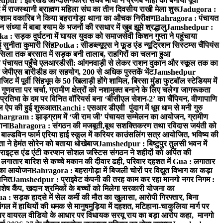
ur : झारखंड आन्दोलनकारी संघर्ष मोर्चा ने प्रणब नाहा को बनाया पूर्वी
 राजस्थानी ब्राह्मण महिला संघ का तीन दिवसीय राखी मेला शुरू
Jadugora :
ाम वकारिब ने किया बहरागोड़ा थाना का औचक निरीक्षण
Bahragora : पंचायत
्या में बाबा श्याम के भजनों की रसधार में खुब झूमे श्रद्धालु
Jamshedpur :
a : सड़क दुर्घटना में घायल युवक को समाजसेवी किशन गुप्ता ने पहुंचाया
 सुनीता कुमारी सिंह
Potka : सीडब्ल्यूएस ने फूड एंड न्यूट्रिशन सिस्टम्स चैंपियंस
सिला तक बरसात में सड़क बनी तालाब, राहगिरों का चलना हुआ
ा पंचायत पहुँचे एलआरडीसी: आंगनवाड़ी से लेकर राशन दुकान और स्कूल तक का
 जेपीएस बारीडीह का सहयोग, 200 से अधिक पुस्तकें भेंट
Jamshedpur
ें पूर्वी सिंहभूम के 50 खिलाड़ी होंगे शामिल, बिरसा मुंडा फुटबॉल स्टेडियम में
वत्ता पर चर्चा, ग्रामीण क्षेत्रों को नशामुक्त बनाने के लिए चलेगा जागरूकता
तिभा के दम पर विनित वॉरियर्स बना ‘बीसीएल सेशन-2’ का चैंपियन, वीणापाणि
इल ऐप की हुई शुरूआत
Ranchi : एसआर डीएवी पुंदाग में धूम धाम से मनी गुरु
hargram : झाड़ग्राम में ‘जी राम जी’ पंचायत सम्मेलन का आयोजन, ग्रामीण
ाना
Bahragora : संगठन की मजबूती,बूथ सशक्तिकरण तथा रविदास जयंती को
ल्डविन फार्म एरिया हाई स्कूल में करियर काउंसलिंग सत्र आयोजित, भविष्य की
ा ने हेमंत सोरेन को बताया धोखेबाज
Jamshedpur : बिष्टुपुर तुलसी भवन में
इट्स एंड एंटी करप्शन सोशल जस्टिस संगठन ने शहीदों को अर्पित की
ें लगातार बारिश से कच्चे मकान की दीवार ढही, परिवार दहशत में
Gua : लगातार
रम का आयोजन
Bahragora : बहरागोड़ा में बिजली चोरों पर विद्युत विभाग का कड़ा
मानित
Jamshedpur : प्राइवेट कंपनी की तरह काम कर रहा मानगो नगर निगम :
 विशेष कैंप, खदान श्रमिकों के बच्चों को मिलेगा सरकारी योजना का
a : सड़क हादसे में सेल कर्मी की मौत का खुलासा, आरोपी गिरफ्तार, बिना
 में हाथियों की धमक से मानुषमुड़िया में दहशत, मटिहाना-चाकुलिया मार्ग पर
 वायरल वीडियो के आधार पर विधायक सरयू राय का बड़ा आरोप कहा, मानगो