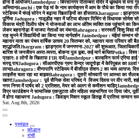
होना है आयोजन
Jamshedpur : बिरसानगर पीताम्बरा मंदिर में धूमधाम से मना गुरुप
अभियान
Ranchi : एक पेड़ मां के नाम कार्यक्रम में आम के पौधे का किया गया रो
स्टेडियम में चंपई सोरेन ने बढ़ाया खिलाड़ियों का हौसला
Kharagpur : झाड़ग्राम म
पूर्णिमा
Jadugora : गालूडीह नहर में घटिया बोल्डर पिचिंग से विधायक सोमेश 
विकास मंत्री दिलीप घोष ने योजनाओं का लाभ अंतिम व्यक्ति तक पहुंचाने का किय
लेकर बहरागोड़ा में भाजपा नेताओं का मंथन
Bahragora : सरस्वती शिशु विद्या मंदि
राह चुनने में विद्यार्थियों का किया गया मार्गदर्शन
Jamshedpur : मंईयां सम्मान योज
महासर माता का पंचम वार्षिक उत्सव 20 सितम्बर को, महासर माता परिवार की बैठक 
श्रद्धांजलि
Jhargram : झाड़ग्राम में जनगणना-2027 की शुरूआत, जिलाधिकारी ने 
बारिश से जनजीवन अस्त-व्यस्त, बोकना पुल डूबा, कई मार्ग बाधित
Potka : विश्व 
प्रहार: 8 लोगों के खिलाफ FIR दर्ज
Jamshedpur : बाल्डविन फार्म एरिया हाई स्क
सरयू राय
Jadugora : सीआरपीएफ ग्रुप केन्द्र जादूगोड़ा में केरिपुबल का 88वां स
लाभ
Bahragora : वीणापाणि स्टेडियम में बीसीएल सेशन-2 का भव्य आगाज: दि
लाइसेंस चला रहा था बाइक
Bahragora : दूसरी सोमवारी पर आस्था का सैलाब, चि
खतरा
Jamshedpur : पूर्व सैनिक सेवा परिषद ने विजय दिवस पर वीर नारी, शहीद
नगर निगम में पार्षद को 2 प्रतिशत, मेयर को अलग से कमीशन चाहिए
Jamshedpur 
विप्र फाउंडेशन ने सामाजिक एकजुटता और महिला सहभागिता पर दिया जोर, पूर्वी 
में होगा महाधरना
Jadugora : डिवाइन मिशन स्कूल हितकू में प्रतिभा सम्मान स
Sat. Aug 8th, 2026
प्रमंडल
कोल्हान
रांची