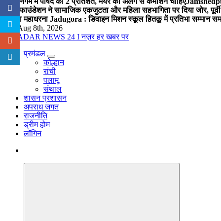
नगर निगम में पार्षद को 2 प्रतिशत, मेयर को अलग से कमीशन चाहिए
Jamshedpur 
विप्र फाउंडेशन ने सामाजिक एकजुटता और महिला सहभागिता पर दिया जोर, पूर्वी 
में होगा महाधरना
Jadugora : डिवाइन मिशन स्कूल हितकू में प्रतिभा सम्मान स
Sat. Aug 8th, 2026
प्रमंडल
नज़र हर खबर पर
कोल्हान
रांची
पलामू
संथाल
शासन प्रशासन
अपराध जगत
राजनीति
ड्रीम होम
लॉगिन