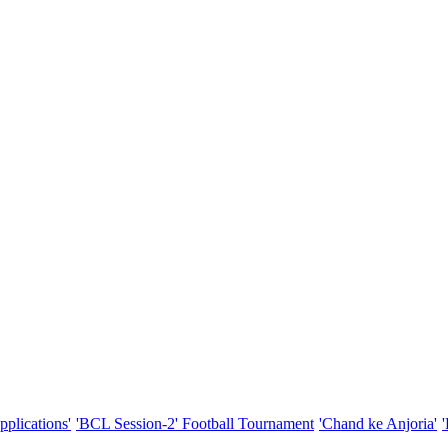
pplications'
'BCL Session-2' Football Tournament
'Chand ke Anjoria'