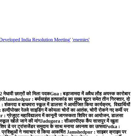
'Developed India Resolution Meeting'
'enemies'
52 मेधावी छात्रों को मिला पदक
Gua : बड़ाजामदा में अवैध लौह अयस्क कारोबार
हतो
Jamshedpur : बर्मामाइंस हत्याकांड का मुख्य शूटर समेत तीन गिरफ्तार, दो
: शंकरदा व बाघमारा स्कूल में डालसा ने आयोजित किया कार्यक्रम, विद्यार्थियों
 हल्दीपोखर रेलवे साइडिंग में कोयला चोरों का आतंक, चोरी रोकने गए कर्मी पर
: ग्रेजुएट महाविद्यालय में कानूनी जागरुकता शिविर का आयोजन, डालसा
स्कूल खोले जाने की मांग
Jadugora : सीआरपीएफ कैंप सासपुर में खुला
िप डे पर ट्रांसजेंडर समुदाय के साथ मनाया अपनत्व का उत्सव
Potka :
 प्रशिक्षुओं ने नवाचार से किया आकर्षित
Jamshedpur : साइबर क्राइम पर