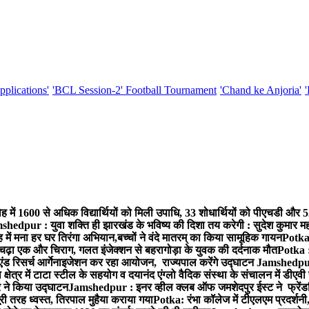
pplications'
'BCL Session-2' Football Tournament
'Chand ke Anjoria'
ह में 1600 से अधिक विद्यार्थियों को मिली उपाधि, 33 शोधार्थियों को पीएचडी और 
hedpur : युवा शक्ति ही झारखंड के भविष्य की दिशा तय करेगी : सुदेश कुमार म
 में मना हर घर तिरंगा अभियान,बच्चों ने वंदे मातरम् का किया सामूहिक गायन
Potka 
 चढ़ा एक और चिराग, गलत इंजेक्शन से बहरागोड़ा के युवक की दर्दनाक मौत
Potka :
ंड रिसर्च आर्गेनाइजेशन कर रहा आयोजन, राज्यपाल करेंगे उद्घाटन
Jamshedpur 
ेत्र में टाटा स्टील के सहयोग व दयानंद एंग्लो वैदिक संस्था के संचालन में डीएवी 
ार ने किया उद्घाटन
Jamshedpur : इनर व्हील क्लब ऑफ जमशेदपुर ईस्ट ने फ्रेंडश
ी तरह ध्वस्त, तिरपाल मुहैया कराया गया
Potka: रंभा कॉलेज में टीएलएम प्रदर्शनी,