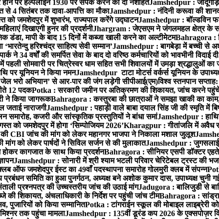
ोने पर हेल्पलाइन 1930 पर संपर्क करने की दी नशीहत
Jamshedpur : जादूगोड़ा
्त से 4 सितंबर तक दावा-आपत्ति का मौका
Jamshedpur : नंदिनी करूवा की शानदा
को जमशेदपुर में शुभारंभ, राज्यपाल करेंगे उद्घाटन
Jamshedpur : बॉल्डविन फार्म ए
हिलाएं दिखाएगी हुनर की प्रदर्शनी
Jhargram : जेएसएम ने जंगलमहल क्षेत्र के सम
 डंडा, मापी के बाद 15 दिनों में कब्जा खाली करने का अल्टीमेटम
Bahragora : शि
ारतेन्दु हरिश्चंद्र साहित्य सेवी सम्मान’
Jamshedpur : बागबेड़ा में बच्ची से 
ने 34 वर्षों की समर्पित सेवा के बाद दो वरिष्ठ कर्मचारियों को भावभीनी विदाई दी
ं पहली सोमवारी पर चित्रेस्वर धाम सहित सभी शिवालयों में उमड़ा श्रद्धालुओं क
थि पर यूनियन ने किया नमन
Jamshedpur टाटा मोटर्स वर्कर्स यूनियन के उपाध्यक्ष
‘जेल भरो अभियान’ से आर-पार की जंग लड़ेगी सीपीआई(एम)
विश्व स्तनपान सप्ताह
 जीते 12 पदक
Potka : सरकारी जमीन पर अतिक्रमण की शिकायत, जांच करने पहुं
ारी ने किया जागरूक
Bahragora : कस्तुरबा की छात्राओं ने समझा खाकी का काम,
काल जताई नाराजगी
Jamshedpur : पहाड़ी वाले बाबा दयाल सिंह जी की स्मृति में बिष्ट
समारोह, कजरी और सांस्कृतिक प्रस्तुतियों ने बांधा समां
Jamshedpur : हाथियों 
स्त को जमशेदपुर में होगा ‘सिम्पोजियम 2026’
Kharagpur : गीतांजलि में अवैध रूप
 CBI जांच की मांग को लेकर महानगर भाजपा ने निकाला मशाल जुलूश
Jamshedp
मांग को लेकर पार्षदों ने सिविल सर्जन से की मुलाकात
Jamshedpur : जुगसलाई में
श होकर कागजात के साथ किया प्रदर्शन
Bahragora : सीनियर एसपी डॉक्टर एहतेश
्ञापन
Jamshedpur : सोनारी में श्री श्याम भटली परिवार चेरिटेबल ट्रस्ट की भजन संध
्लब ऑफ जमशेदपुर ईस्ट का 49वाँ पदस्थापना समारोह गोलमुरी क्लब में संपन्न
Potk
 प्रबंधन समिति का हुआ पुनर्गठन, अध्यक्ष बने अशोक कुमार दास, उपाध्यक्ष चुनी गई
ताली प्रश्नपत्र की उच्चस्तरीय जांच की उठाई मांग
Jadugora : बालिजुडी से बा
े की शिकायत, अंचलाधिकारी के निर्देश पर पहुंची जांच टीम
Bahragora : सांड्र
्सव, पुजारियों को किया सम्मानित
Potka : टांगराईन स्कूल की मोबाइल लाइब्रेरी को
मिश्नर तक पहुंचा मामला
Jamshedpur : 135वीं डूरंड कप 2026 के एक्सपोज़र विजिट म