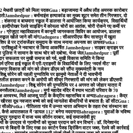
52 मेधावी छात्रों को मिला पदक
Gua : बड़ाजामदा में अवैध लौह अयस्क कारोबार
हतो
Jamshedpur : बर्मामाइंस हत्याकांड का मुख्य शूटर समेत तीन गिरफ्तार, दो
: शंकरदा व बाघमारा स्कूल में डालसा ने आयोजित किया कार्यक्रम, विद्यार्थियों
 हल्दीपोखर रेलवे साइडिंग में कोयला चोरों का आतंक, चोरी रोकने गए कर्मी पर
: ग्रेजुएट महाविद्यालय में कानूनी जागरुकता शिविर का आयोजन, डालसा
स्कूल खोले जाने की मांग
Jadugora : सीआरपीएफ कैंप सासपुर में खुला
िप डे पर ट्रांसजेंडर समुदाय के साथ मनाया अपनत्व का उत्सव
Potka :
 प्रशिक्षुओं ने नवाचार से किया आकर्षित
Jamshedpur : साइबर क्राइम पर
 पुलिस ने सामान के साथ चोर को दबोचा, भेजा जेल
Jamshedpur : पूर्वी
र सफलता पर मुखी समाज को गर्व, मुखी विकास समिति ने किया
रिया हाई स्कूल में प्री-प्राइमरी के विद्यार्थियों के लिए ‘मदर्स मीट’ का
ग्र विकास की मांग को लेकर डीएम को सौंपा मुख्यमंत्री के नाम
बू सोरेन की पहली पुण्यतिथि पर झामुमो नेताओं ने दी भावभीनी
अश्लील हरकत करने के आरोपी की शीघ्र गिरफ्तारी की मांग को लेकर डीएसपी
Jamshedpur : शिबू सोरेन की पुण्यतिथि पर 4 अगस्त को जोहार यात्रा में
ा जनसैलाब
Jamshedpur : मुर्गा महादेव मंदिर में श्याम भटली परिवार के 70
 अस्वस्थ, मिलें आजसू पार्टी के केंद्रीय महासचिव व अन्य
Bahragora : केंद्र
: खीरसा दूध नवजात बच्चे को कई जानलेवा बीमारियों से बचाता है: डॉ सीट
Gua :
चे सीओ
Potka : गीतिलता गांव में उन्नत भारत अभियान के तहत रंभा संस्थान का
 कैसे आपातकाल में ‘डायल 112’ बनेगा मददगार
Bahragora : युवाओं के भविष्य
ुपुर गुरुद्वारा में सजा भव्य कीर्तन दरबार, कई समाजसेवी हुए
के उपद्रव से ग्रामीणों को सुरक्षा प्रदान करे वन विभाग : डॉ. दिनेशानंद
 से बिक्री के लिए रखा 80 कार्टन पैक्ड ड्रिंकिंग वाटर जब्त, रेलवे की कार्रवाई