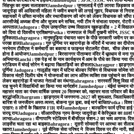
से अवैध कारोबारियों में हड़कंप
Jamshedpur : JPSC-JSSC पेपर लीक मामले की
सिंहभूम का मुख्य सलाहकार
Jamshedpur : जुगसलाई में एंटी लारवा छिड़काव की 
जादूगोड़ा की आदिवासी महिला ने जमीन बचाने की लगाई गुहार, विधायक से निरा
सहायकों ने उचित मानदेय और स्थायीकरण की मांग को लेकर विधायक को सौंपा ज
आरसीजेई अध्यक्ष वीना और सुजय बने सचिव, नयी टीम ने संभाला पदभार, रोटरी क
अस्पताल
Jadugora : पीएम उत्क्रमित उच्च विद्यालय खुकड़ाडीह + 2 में विद्यालय
को दिया दो दिवसीय प्रशिक्षण
Potka : राज्यपाल से मिलीं दुखनी सोरेन, JSSC सं
मुश्किल
Bahgragora : मानुषमुड़िया पंचायत भवन के पीछे सरकारी जमीन पर कब्ज
परखा हाल
Bahragora : गुरु पूर्णिमा पर बहरागोड़ा के मंदिरों में भाजपा का दीपोत
नरभेराम टीवीएस ने कर्मचारी का बकाया व फाइनल सेटलमेंट रोका, चीफ लेबर क
होना है आयोजन
Jamshedpur : बिरसानगर पीताम्बरा मंदिर में धूमधाम से मना गुरुप
अभियान
Ranchi : एक पेड़ मां के नाम कार्यक्रम में आम के पौधे का किया गया रो
स्टेडियम में चंपई सोरेन ने बढ़ाया खिलाड़ियों का हौसला
Kharagpur : झाड़ग्राम म
पूर्णिमा
Jadugora : गालूडीह नहर में घटिया बोल्डर पिचिंग से विधायक सोमेश 
विकास मंत्री दिलीप घोष ने योजनाओं का लाभ अंतिम व्यक्ति तक पहुंचाने का किय
लेकर बहरागोड़ा में भाजपा नेताओं का मंथन
Bahragora : सरस्वती शिशु विद्या मंदि
राह चुनने में विद्यार्थियों का किया गया मार्गदर्शन
Jamshedpur : मंईयां सम्मान योज
महासर माता का पंचम वार्षिक उत्सव 20 सितम्बर को, महासर माता परिवार की बैठक 
श्रद्धांजलि
Jhargram : झाड़ग्राम में जनगणना-2027 की शुरूआत, जिलाधिकारी ने 
बारिश से जनजीवन अस्त-व्यस्त, बोकना पुल डूबा, कई मार्ग बाधित
Potka : विश्व 
प्रहार: 8 लोगों के खिलाफ FIR दर्ज
Jamshedpur : बाल्डविन फार्म एरिया हाई स्क
सरयू राय
Jadugora : सीआरपीएफ ग्रुप केन्द्र जादूगोड़ा में केरिपुबल का 88वां स
लाभ
Bahragora : वीणापाणि स्टेडियम में बीसीएल सेशन-2 का भव्य आगाज: दि
लाइसेंस चला रहा था बाइक
Bahragora : दूसरी सोमवारी पर आस्था का सैलाब, चि
खतरा
Jamshedpur : पूर्व सैनिक सेवा परिषद ने विजय दिवस पर वीर नारी, शहीद