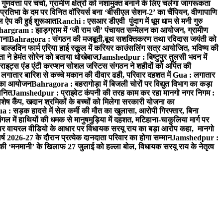
वत्ता पर चर्चा, ग्रामीण क्षेत्रों को नशामुक्त बनाने के लिए चलेगा जागरूकता
तिभा के दम पर विनित वॉरियर्स बना ‘बीसीएल सेशन-2’ का चैंपियन, वीणापाणि
इल ऐप की हुई शुरूआत
Ranchi : एसआर डीएवी पुंदाग में धूम धाम से मनी गुरु
hargram : झाड़ग्राम में ‘जी राम जी’ पंचायत सम्मेलन का आयोजन, ग्रामीण
ाना
Bahragora : संगठन की मजबूती,बूथ सशक्तिकरण तथा रविदास जयंती को
ल्डविन फार्म एरिया हाई स्कूल में करियर काउंसलिंग सत्र आयोजित, भविष्य की
ा ने हेमंत सोरेन को बताया धोखेबाज
Jamshedpur : बिष्टुपुर तुलसी भवन में
इट्स एंड एंटी करप्शन सोशल जस्टिस संगठन ने शहीदों को अर्पित की
ें लगातार बारिश से कच्चे मकान की दीवार ढही, परिवार दहशत में
Gua : लगातार
रम का आयोजन
Bahragora : बहरागोड़ा में बिजली चोरों पर विद्युत विभाग का कड़ा
मानित
Jamshedpur : प्राइवेट कंपनी की तरह काम कर रहा मानगो नगर निगम :
 विशेष कैंप, खदान श्रमिकों के बच्चों को मिलेगा सरकारी योजना का
a : सड़क हादसे में सेल कर्मी की मौत का खुलासा, आरोपी गिरफ्तार, बिना
 में हाथियों की धमक से मानुषमुड़िया में दहशत, मटिहाना-चाकुलिया मार्ग पर
 वायरल वीडियो के आधार पर विधायक सरयू राय का बड़ा आरोप कहा, मानगो
ष 2026-27 के दौरान प्रत्येक दानदाता परिवार का होगा सम्मान
Jamshedpur :
‘मनमानी’ के खिलाफ 27 जुलाई को हल्ला बोल, विधायक सरयू राय के नेतृत्व