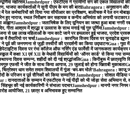
ूर्णिमा महोत्सव
Jamshedpur : एफटीएस ने ग्रामीणों संग की एकल विद्यालयों की गुण
पण, भाजपा कार्यकर्ताओं ने सुनी पीएम के मन की बात
Bahragora : अनुशासन और प्र
ें रेल कर्मचारियों को दिया गया सीपीआर का प्रशिक्षण, बालीचक में रेल वन मोबा
सोरेन हुए नाराज, स्थल निरीक्षण कर सहायक व कनीय अभियंता को लगायी फटकार
J
ा आह्वान
Jamshedpur : जलाभिषेक के लिए यूनियन का जत्था हुआ बाबा नगरी रव
र, गीता आश्रम में श्रद्धा व उल्लास के साथ मनाई गई गुरु पूर्णिमा
Jamshedpur : बा
ना से छह लाख महिलाओं के नाम काटे जाने पर हमलावर हुई भाजपा, प्रदेश प्रवक्त
में तैयारियो पर चर्चा
Jamshedpur : कारगिल विजय दिवस पर यूनाइटेड ह्यूमन रा
पूर्व की जनगणना से जुड़ी तस्वीरों की प्रदर्शनी का किया उद्घाटन
Gua : गुवा म
हेपेटाइटिस दिवस पर रंभा कॉलेज ऑफ नर्सिंग एंड फार्मेसी में जागरूकता कार्यक्
ूल में कक्षा XI एवं XII के मेधावी विद्यार्थियों को ‘ऑनर कार्ड’ से किया गया सम्
्थापना दिवस सम्पन्न, शहीदों को दी गई श्रद्धांजलि
Gua : किरीबुरू में छात्रवृत्ति
समगुरु एफसी ने जीत के साथ किया आगाज, 29 जुलाई को होगा खिताबी मुकाबला
Gu
त्रेश्वर धाम समेत तमाम शिवालयों में गूंजा ‘बम-बम भोले’
Bahragora : काजू जंगल
ों के परिजन व पूर्व सैनिकों को किया सम्मानित
Jamshedpur : सोशल मीडिया पर
: दानदाताओं के सम्मान में एफटीएस ने नई पीढ़ी को भी जोड़ा सेवा अभियान से, वर्
सिंहभूम की नई कार्यकारिणी ने संभाला पदभार
Jamshedpur : मानगो नगर निगम की 
मारोह आयोजित, 21 छात्र व अभिभावक हुए सम्मानित