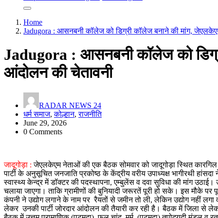
Home
Jadugora : आसनबनी कॉलेज को डिग्री कॉलेज बनाने की मांग, जेएलकेए
Jadugora : आसनबनी कॉलेज को डिग्री 
आंदोलन की चेतावनी
RADAR NEWS 24
धर्म समाज
,
कोल्हान
,
राजनीति
June 29, 2026
0 Comments
जादूगोड़ा :
जेएलकेएम नेताओं की एक बैठक सोमवार को जादूगोड़ा स्थित कारगिल च
पार्टी के अनुसूचित जनजाति प्रकोष्ठ के केंद्रीय वरीय उपाध्यक्ष भागीरथी हां
स्वास्थ्य केन्द्र में डॉक्टर की पदस्थापना, एम्बुलेंस व दवा सुविधा की मांग उठाई।
चलाया जाएगा। ताकि ग्रामीणों की बुनियादी जरूरतें पूरी हो सके। इस मौके पर 
कंपनी ने उद्योग लगाने के नाम पर रैयतों से जमीन तो ली, लेकिन उद्योग नही
लेकर उनकी पार्टी जोरदार आंदोलन की तैयारी कर रही है। बैठक में जिला से ल
बैठक में उत्तम प्रामाणिक (पटमदा), फूल चांद मुर्मू, (पटमदा) तपोदयुदी मंडल व र