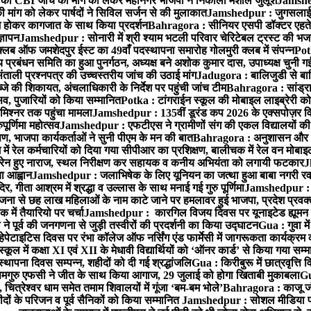
 CBI जांच की मांग को लेकर महानगर भाजपा ने निकाला मशाल जुलूश
Jamshedp
मांग को लेकर पार्षदों ने सिविल सर्जन से की मुलाकात
Jamshedpur : जुगसलाई में
श होकर कागजात के साथ किया प्रदर्शन
Bahragora : सीनियर एसपी डॉक्टर एहतेश
्ञापन
Jamshedpur : सोनारी में श्री श्याम भटली परिवार चेरिटेबल ट्रस्ट की भजन संध
्लब ऑफ जमशेदपुर ईस्ट का 49वाँ पदस्थापना समारोह गोलमुरी क्लब में संपन्न
Potk
 प्रबंधन समिति का हुआ पुनर्गठन, अध्यक्ष बने अशोक कुमार दास, उपाध्यक्ष चुनी गई
ताली प्रश्नपत्र की उच्चस्तरीय जांच की उठाई मांग
Jadugora : बालिजुडी से बा
े की शिकायत, अंचलाधिकारी के निर्देश पर पहुंची जांच टीम
Bahragora : सांड्र
्सव, पुजारियों को किया सम्मानित
Potka : टांगराईन स्कूल की मोबाइल लाइब्रेरी को
मिश्नर तक पहुंचा मामला
Jamshedpur : 135वीं डूरंड कप 2026 के एक्सपोज़र विजिट म
ूर्णिमा महोत्सव
Jamshedpur : एफटीएस ने ग्रामीणों संग की एकल विद्यालयों की गुण
पण, भाजपा कार्यकर्ताओं ने सुनी पीएम के मन की बात
Bahragora : अनुशासन और प्र
ें रेल कर्मचारियों को दिया गया सीपीआर का प्रशिक्षण, बालीचक में रेल वन मोबा
सोरेन हुए नाराज, स्थल निरीक्षण कर सहायक व कनीय अभियंता को लगायी फटकार
J
ा आह्वान
Jamshedpur : जलाभिषेक के लिए यूनियन का जत्था हुआ बाबा नगरी रव
र, गीता आश्रम में श्रद्धा व उल्लास के साथ मनाई गई गुरु पूर्णिमा
Jamshedpur : बा
ना से छह लाख महिलाओं के नाम काटे जाने पर हमलावर हुई भाजपा, प्रदेश प्रवक्त
में तैयारियो पर चर्चा
Jamshedpur : कारगिल विजय दिवस पर यूनाइटेड ह्यूमन रा
पूर्व की जनगणना से जुड़ी तस्वीरों की प्रदर्शनी का किया उद्घाटन
Gua : गुवा म
हेपेटाइटिस दिवस पर रंभा कॉलेज ऑफ नर्सिंग एंड फार्मेसी में जागरूकता कार्यक्
ूल में कक्षा XI एवं XII के मेधावी विद्यार्थियों को ‘ऑनर कार्ड’ से किया गया सम्
्थापना दिवस सम्पन्न, शहीदों को दी गई श्रद्धांजलि
Gua : किरीबुरू में छात्रवृत्ति
समगुरु एफसी ने जीत के साथ किया आगाज, 29 जुलाई को होगा खिताबी मुकाबला
Gu
त्रेश्वर धाम समेत तमाम शिवालयों में गूंजा ‘बम-बम भोले’
Bahragora : काजू जंगल
ों के परिजन व पूर्व सैनिकों को किया सम्मानित
Jamshedpur : सोशल मीडिया पर