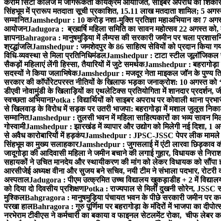
करीम सिटी कॉलेज में जागरूकता कार्यक्रम आयोजित, साइबर अपराध का शिकार ह
सिंहभूम में प्रारूप मतदाता सूची प्रकाशित, 15.11 लाख मतदाता शामिल; 5 अगस
सम्मानित
Jamshedpur : 10 करोड़ नशा-मुक्ति प्रतिज्ञा महाअभियान का 7 अगस्त 
आयोजन
Jadugora : ब्रह्मर्षि महिला समिति का सावन महोत्सव 22 अगस्त को, म
ज्ञापन
Bahragora : मानुषमुड़िया में लैम्पस की सरकारी जमीन पर चला प्रशासनिक
श्रद्धांजलि
Jamshedpur : जमशेदपुर के 86 साहित्य सेवियों को प्रदान किया गया ‘भ
विधि-व्यवस्था से मिला प्रतिनिधिमंडल
Jamshedpur : टाटा स्टील जूलॉजिकल पार्क 
सैकड़ों महिलाएं लेंगी हिस्सा, तैयारियों में जुटे समर्थक
Jamshedpur : बहरागोड़ा मे
सदस्यों ने किया जलाभिषेक
Jamshedpur : मजदूर नेता माइकल जॉन के पुण्य ति
सरकार की कॉर्पोरेटपरस्त नीतियों के खिलाफ भड़का जनाक्रोश: 10 अगस्त को 
डीएवी नोवामुंडी के खिलाड़ियों का एथलेटिक्स प्रतियोगिता में शानदार प्रदर्शन,
स्वच्छता अभियान
Potka : विद्यार्थियों को साइबर अपराध पर कोवाली थाना प्रभ
से खिलवाड़ के विरोध में सड़क पर उतरी भाजपा: बहरागोड़ा में मशाल जुलूस नि
सम्मानित
Jamshedpur : तुलसी भवन में महिला साहित्यकारों का भव्य सावन मिलन 
गोस्वामी
Jamshedpur : झारखंड में व्यापार और उद्योग को मिलेगी नई दिशा, 1 अग
से अवैध कारोबारियों में हड़कंप
Jamshedpur : JPSC-JSSC पेपर लीक मामले की
सिंहभूम का मुख्य सलाहकार
Jamshedpur : जुगसलाई में एंटी लारवा छिड़काव की 
जादूगोड़ा की आदिवासी महिला ने जमीन बचाने की लगाई गुहार, विधायक से निरा
सहायकों ने उचित मानदेय और स्थायीकरण की मांग को लेकर विधायक को सौंपा ज
आरसीजेई अध्यक्ष वीना और सुजय बने सचिव, नयी टीम ने संभाला पदभार, रोटरी क
अस्पताल
Jadugora : पीएम उत्क्रमित उच्च विद्यालय खुकड़ाडीह + 2 में विद्यालय
को दिया दो दिवसीय प्रशिक्षण
Potka : राज्यपाल से मिलीं दुखनी सोरेन, JSSC सं
मुश्किल
Bahgragora : मानुषमुड़िया पंचायत भवन के पीछे सरकारी जमीन पर कब्ज
परखा हाल
Bahragora : गुरु पूर्णिमा पर बहरागोड़ा के मंदिरों में भाजपा का दीपोत
नरभेराम टीवीएस ने कर्मचारी का बकाया व फाइनल सेटलमेंट रोका, चीफ लेबर क