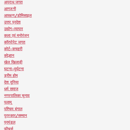
अपराध जगत
आगजनी
आरक्षण/डोमिसाइल
उत्तर प्रदेश
उद्योग-व्यापार
कला एवं मनोरंजन
कॉरपोरेट जगत
कोर्ट-कचहरी
कोल्हान
खेल खिलाड़ी
घटना-दुर्घटना
ड्रीम होम
देश दुनिया
धर्म समाज
नगरपालिका चुनाव
पलामू
पश्चिम बंगाल
पुरस्कार/सम्मान
प्रमंडल
फीचर्स