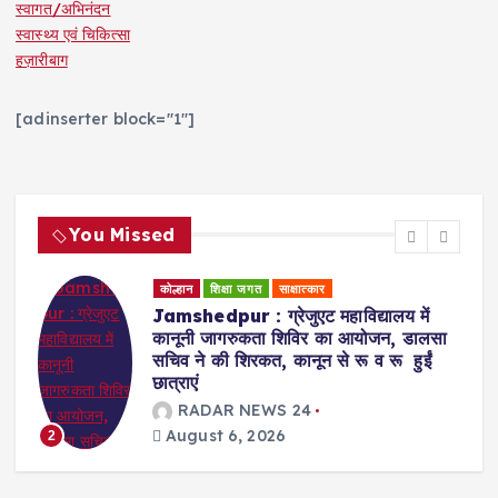
स्वागत/अभिनंदन
स्वास्थ्य एवं चिकित्सा
हज़ारीबाग
[adinserter block="1"]
You Missed
कोल्हान
शिक्षा जगत
साक्षात्कार
Jamshedpur : ग्रेजुएट महाविद्यालय में
कानूनी जागरुकता शिविर का आयोजन, डालसा
सचिव ने की शिरकत, कानून से रू व रू हुईं
छात्राएं
RADAR NEWS 24
August 6, 2026
2