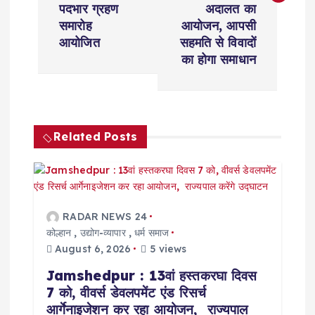
t
पदभार ग्रहण
अदालत का
समारोह
आयोजन, आपसी
n
आयोजित
सहमति से विवादों
का होगा समाधान
a
v
Related Posts
i
g
a
RADAR NEWS 24
कोल्हान
,
उद्योग-व्यापार
,
धर्म समाज
t
August 6, 2026
5 views
Jamshedpur : 13वां हस्तकरघा दिवस
i
7 को, वीवर्स डेवलपमेंट एंड रिसर्च
आर्गेनाइजेशन कर रहा आयोजन, राज्यपाल