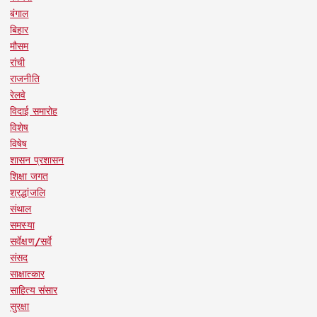
बंगाल
बिहार
मौसम
रांची
राजनीति
रेलवे
विदाई समारोह
विशेष
विषेष
शासन प्रशासन
शिक्षा जगत
श्रद्धांजलि
संथाल
समस्या
सर्वेक्षण/सर्वे
संसद
साक्षात्कार
साहित्य संसार
सुरक्षा