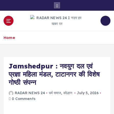
S
k
i
p
t
नज़र हर खबर पर
o
Home
c
o
n
t
e
Jamshedpur : नवयुग दल एवं
n
प्रज्ञा महिला मंडल, टाटानगर की विशेष
t
गोष्ठी संपन्न
RADAR NEWS 24
धर्म समाज
,
कोल्हान
July 5, 2026
0 Comments