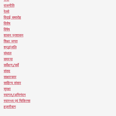
राजनीति
रेलवे
विदाई समारोह
विशेष
विषेष
शासन प्रशासन
शिक्षा जगत
श्रद्धांजलि
संथाल
समस्या
सर्वेक्षण/सर्वे
संसद
साक्षात्कार
साहित्य संसार
सुरक्षा
स्वागत/अभिनंदन
स्वास्थ्य एवं चिकित्सा
हज़ारीबाग