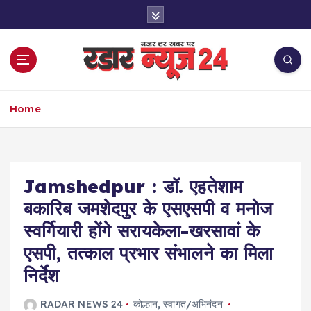
S
k
i
p
t
o
नज़र हर खबर पर
c
Home
o
n
t
e
Jamshedpur : डॉ. एहतेशाम
n
t
बकारिब जमशेदपुर के एसएसपी व मनोज
स्वर्गियारी होंगे सरायकेला-खरसावां के
एसपी, तत्काल प्रभार संभालने का मिला
निर्देश
RADAR NEWS 24
कोल्हान
,
स्वागत/अभिनंदन