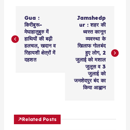
P
Gua :
Jamshedp
o
किरीबुरू-
ur : शहर की
मेघाहातुबुरु में
ध्वस्त कानून
s
हाथियों की बढ़ी
व्यवस्था के
हलचल, खदान व
खिलाफ गोलबंद
t
रिहायशी क्षेत्रों में
हुए लोग, 2
दहशत
जुलाई को मशाल
n
जुलूस व 3
जुलाई को
a
जमशेदपुर बंद का
किया आह्वान
v
i
Related Posts
g