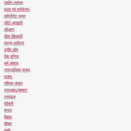
उद्योग-व्यापार
कला एवं मनोरंजन
कॉरपोरेट जगत
कोर्ट-कचहरी
कोल्हान
खेल खिलाड़ी
घटना-दुर्घटना
ड्रीम होम
देश दुनिया
धर्म समाज
नगरपालिका चुनाव
पलामू
पश्चिम बंगाल
पुरस्कार/सम्मान
प्रमंडल
फीचर्स
बंगाल
बिहार
मौसम
रांची