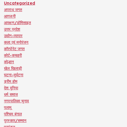
Uncategorized
अपराध जगत
आगजनी
आरक्षण/डोमिसाइल
उत्तर प्रदेश
उद्योग-व्यापार
कला एवं मनोरंजन
कॉरपोरेट जगत
कोर्ट-कचहरी
कोल्हान
खेल खिलाड़ी
घटना-दुर्घटना
ड्रीम होम
देश दुनिया
धर्म समाज
नगरपालिका चुनाव
पलामू
पश्चिम बंगाल
पुरस्कार/सम्मान