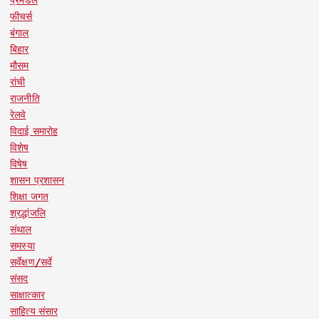
प्रमंडल
फीचर्स
बंगाल
बिहार
मौसम
रांची
राजनीति
रेलवे
विदाई समारोह
विशेष
विषेष
शासन प्रशासन
शिक्षा जगत
श्रद्धांजलि
संथाल
समस्या
सर्वेक्षण/सर्वे
संसद
साक्षात्कार
साहित्य संसार