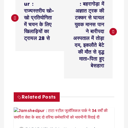
o
ur :
: बहरागोड़ा में
राज्यस्तरीय खो-
अज्ञात ट्रक की
s
खो प्रतियोगिता
टक्कर से घायल
में चयन के लिए
युवक मानस पान
t
खिलाड़ियों का
ने बारीपदा
ट्रायल 28 से
अस्पताल में तोड़ा
n
दम, इकलौते बेटे
की मौत से वृद्ध
a
माता-पिता हुए
बेसहारा
v
i
Related Posts
g
a