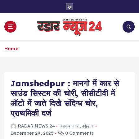
S
k
i
p
t
o
नज़र हर खबर पर
c
Home
o
n
t
e
Jamshedpur : मानगो में कार से
n
t
साउंड सिस्टम की चोरी, सीसीटीवी में
ऑटो में जाते दिखे संदिग्ध चोर,
प्राथमिकी दर्ज
RADAR NEWS 24
अपराध जगत
,
कोल्हान
December 29, 2025
0 Comments