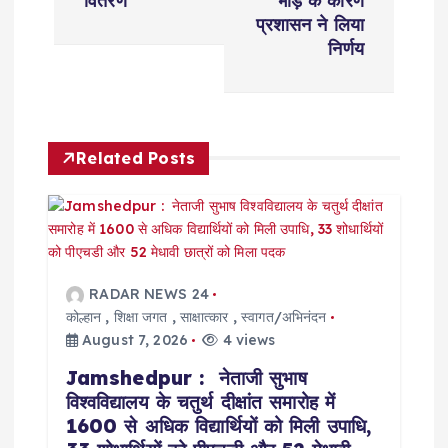
n
वितरण
भीड़ के कारण
प्रशासन ने लिया
a
निर्णय
v
i
Related Posts
g
a
t
RADAR NEWS 24
कोल्हान
,
शिक्षा जगत
,
साक्षात्कार
,
स्वागत/अभिनंदन
i
August 7, 2026
4 views
Jamshedpur : नेताजी सुभाष
o
विश्वविद्यालय के चतुर्थ दीक्षांत समारोह में
1600 से अधिक विद्यार्थियों को मिली उपाधि,