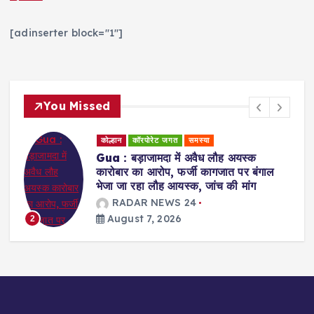
[adinserter block="1"]
You Missed
कोल्हान
राजनीति
्क
Jamshedpur : युवा शक्ति ही झारखंड के
 बंगाल
भविष्य की दिशा तय करेगी : सुदेश कुमार महतो
ंग
RADAR NEWS 24
August 7, 2026
3