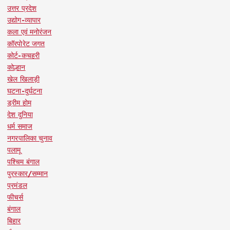
उत्तर प्रदेश
उद्योग-व्यापार
कला एवं मनोरंजन
कॉरपोरेट जगत
कोर्ट-कचहरी
कोल्हान
खेल खिलाड़ी
घटना-दुर्घटना
ड्रीम होम
देश दुनिया
धर्म समाज
नगरपालिका चुनाव
पलामू
पश्चिम बंगाल
पुरस्कार/सम्मान
प्रमंडल
फीचर्स
बंगाल
बिहार