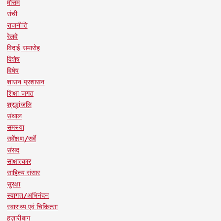
मौसम
रांची
राजनीति
रेलवे
विदाई समारोह
विशेष
विषेष
शासन प्रशासन
शिक्षा जगत
श्रद्धांजलि
संथाल
समस्या
सर्वेक्षण/सर्वे
संसद
साक्षात्कार
साहित्य संसार
सुरक्षा
स्वागत/अभिनंदन
स्वास्थ्य एवं चिकित्सा
हज़ारीबाग