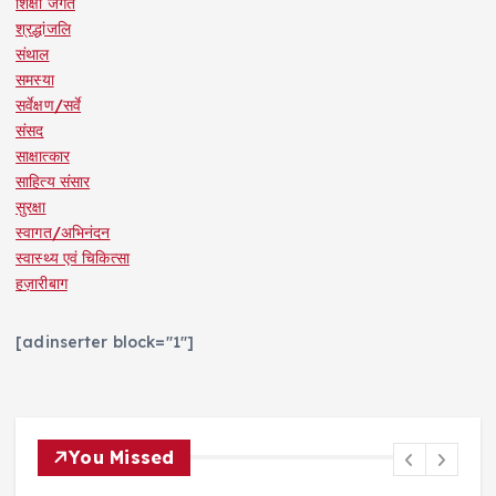
शिक्षा जगत
श्रद्धांजलि
संथाल
समस्या
सर्वेक्षण/सर्वे
संसद
साक्षात्कार
साहित्य संसार
सुरक्षा
स्वागत/अभिनंदन
स्वास्थ्य एवं चिकित्सा
हज़ारीबाग
[adinserter block="1"]
You Missed