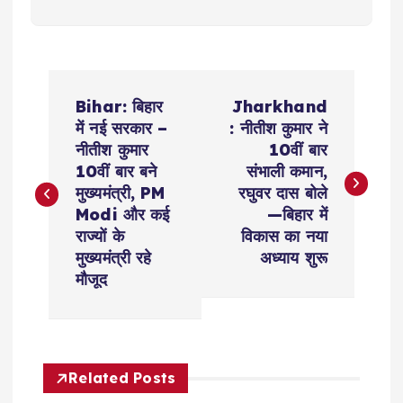
P
Bihar: बिहार
Jharkhand
o
में नई सरकार –
: नीतीश कुमार ने
नीतीश कुमार
10वीं बार
s
10वीं बार बने
संभाली कमान,
मुख्यमंत्री, PM
रघुवर दास बोले
t
Modi और कई
—बिहार में
राज्यों के
विकास का नया
n
मुख्यमंत्री रहे
अध्याय शुरू
मौजूद
a
v
Related Posts
i