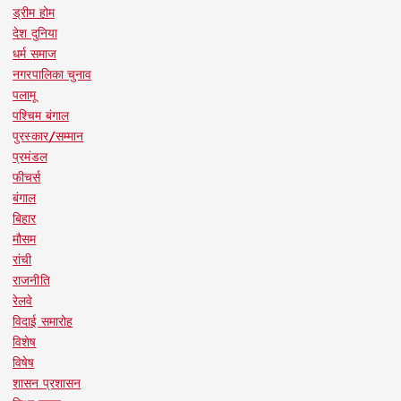
ड्रीम होम
देश दुनिया
धर्म समाज
नगरपालिका चुनाव
पलामू
पश्चिम बंगाल
पुरस्कार/सम्मान
प्रमंडल
फीचर्स
बंगाल
बिहार
मौसम
रांची
राजनीति
रेलवे
विदाई समारोह
विशेष
विषेष
शासन प्रशासन