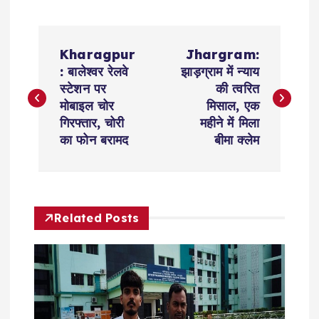
P
Kharagpur
Jhargram:
o
: बालेश्वर रेलवे
झाड़ग्राम में न्याय
स्टेशन पर
की त्वरित
s
मोबाइल चोर
मिसाल, एक
गिरफ्तार, चोरी
महीने में मिला
t
का फोन बरामद
बीमा क्लेम
n
a
Related Posts
v
i