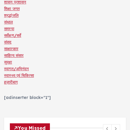
शासन प्रशासन
शिक्षा जगत
श्रद्धांजलि
संथाल
समस्या
सर्वेक्षण/सर्वे
संसद
साक्षात्कार
साहित्य संसार
सुरक्षा
स्वागत/अभिनंदन
स्वास्थ्य एवं चिकित्सा
हज़ारीबाग
[adinserter block="1"]
You Missed