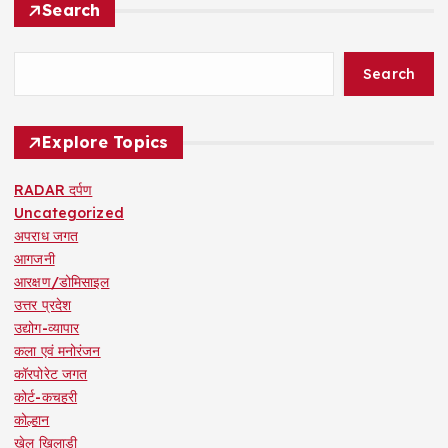
Search
Search
Explore Topics
RADAR दर्पण
Uncategorized
अपराध जगत
आगजनी
आरक्षण/डोमिसाइल
उत्तर प्रदेश
उद्योग-व्यापार
कला एवं मनोरंजन
कॉरपोरेट जगत
कोर्ट-कचहरी
कोल्हान
खेल खिलाड़ी