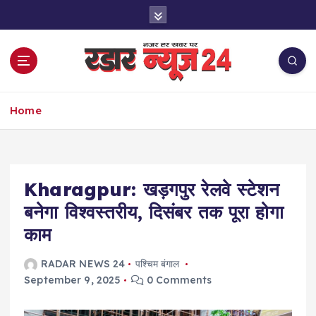
S
k
i
p
t
o
नज़र हर खबर पर
c
Home
o
n
t
e
Kharagpur: खड़गपुर रेलवे स्टेशन
n
t
बनेगा विश्वस्तरीय, दिसंबर तक पूरा होगा
काम
RADAR NEWS 24
पश्चिम बंगाल
September 9, 2025
0 Comments