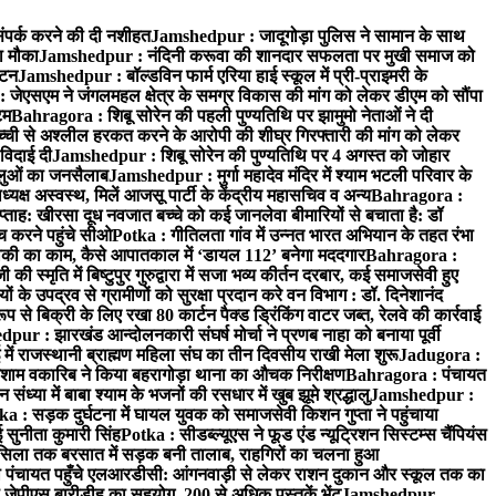
ंपर्क करने की दी नशीहत
Jamshedpur : जादूगोड़ा पुलिस ने सामान के साथ
ा मौका
Jamshedpur : नंदिनी करूवा की शानदार सफलता पर मुखी समाज को
ाटन
Jamshedpur : बॉल्डविन फार्म एरिया हाई स्कूल में प्री-प्राइमरी के
जेएसएम ने जंगलमहल क्षेत्र के समग्र विकास की मांग को लेकर डीएम को सौंपा
टम
Bahragora : शिबू सोरेन की पहली पुण्यतिथि पर झामुमो नेताओं ने दी
च्ची से अश्लील हरकत करने के आरोपी की शीघ्र गिरफ्तारी की मांग को लेकर
 विदाई दी
Jamshedpur : शिबू सोरेन की पुण्यतिथि पर 4 अगस्त को जोहार
धालुओं का जनसैलाब
Jamshedpur : मुर्गा महादेव मंदिर में श्याम भटली परिवार के
यक्ष अस्वस्थ, मिलें आजसू पार्टी के केंद्रीय महासचिव व अन्य
Bahragora :
प्ताह: खीरसा दूध नवजात बच्चे को कई जानलेवा बीमारियों से बचाता है: डॉ
 करने पहुंचे सीओ
Potka : गीतिलता गांव में उन्नत भारत अभियान के तहत रंभा
ाकी का काम, कैसे आपातकाल में ‘डायल 112’ बनेगा मददगार
Bahragora :
स्मृति में बिष्टुपुर गुरुद्वारा में सजा भव्य कीर्तन दरबार, कई समाजसेवी हुए
के उपद्रव से ग्रामीणों को सुरक्षा प्रदान करे वन विभाग : डॉ. दिनेशानंद
 से बिक्री के लिए रखा 80 कार्टन पैक्ड ड्रिंकिंग वाटर जब्त, रेलवे की कार्रवाई
ur : झारखंड आन्दोलनकारी संघर्ष मोर्चा ने प्रणब नाहा को बनाया पूर्वी
 राजस्थानी ब्राह्मण महिला संघ का तीन दिवसीय राखी मेला शुरू
Jadugora :
ाम वकारिब ने किया बहरागोड़ा थाना का औचक निरीक्षण
Bahragora : पंचायत
्या में बाबा श्याम के भजनों की रसधार में खुब झूमे श्रद्धालु
Jamshedpur :
a : सड़क दुर्घटना में घायल युवक को समाजसेवी किशन गुप्ता ने पहुंचाया
 सुनीता कुमारी सिंह
Potka : सीडब्ल्यूएस ने फूड एंड न्यूट्रिशन सिस्टम्स चैंपियंस
सिला तक बरसात में सड़क बनी तालाब, राहगिरों का चलना हुआ
ा पंचायत पहुँचे एलआरडीसी: आंगनवाड़ी से लेकर राशन दुकान और स्कूल तक का
 जेपीएस बारीडीह का सहयोग, 200 से अधिक पुस्तकें भेंट
Jamshedpur