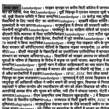
ताजा ख़बर
Jamshedpur : साइबर क्राइम पर करीम सिटी कॉलेज में जागरूक
चोर को दबोचा, भेजा जेल
Jamshedpur : पूर्वी सिंहभूम में प्रारूप मतदाता सू
गर्व, मुखी विकास समिति ने किया सम्मानित
Jamshedpur : 10 करोड़ नशा-मुक्ति प
विद्यार्थियों के लिए ‘मदर्स मीट’ का आयोजन
Jadugora : ब्रह्मर्षि महिला समिति 
मुख्यमंत्री के नाम ज्ञापन
Bahragora : मानुषमुड़िया में लैम्पस की सरकारी जमीन 
भावभीनी श्रद्धांजलि
Jamshedpur : जमशेदपुर के 86 साहित्य सेवियों को प्रदान कि
डीएसपी विधि-व्यवस्था से मिला प्रतिनिधिमंडल
Jamshedpur : टाटा स्टील जूलॉजिक
यात्रा में सैकड़ों महिलाएं लेंगी हिस्सा, तैयारियों में जुटे समर्थक
Jamshedpur : बहरा
70 सदस्यों ने किया जलाभिषेक
Jamshedpur : मजदूर नेता माइकल जॉन के पुण्
केंद्र सरकार की कॉर्पोरेटपरस्त नीतियों के खिलाफ भड़का जनाक्रोश: 10 अगस
सीट
Gua : डीएवी नोवामुंडी के खिलाड़ियों का एथलेटिक्स प्रतियोगिता में शानदा
संस्थान का स्वच्छता अभियान
Potka : विद्यार्थियों को साइबर अपराध पर कोवाल
युवाओं के भविष्य से खिलवाड़ के विरोध में सड़क पर उतरी भाजपा: बहरागोड़ा म
सम्मानित
Jamshedpur : तुलसी भवन में महिला साहित्यकारों का भव्य सावन मिलन 
गोस्वामी
Jamshedpur : झारखंड में व्यापार और उद्योग को मिलेगी नई दिशा, 1 अग
से अवैध कारोबारियों में हड़कंप
Jamshedpur : JPSC-JSSC पेपर लीक मामले की
सिंहभूम का मुख्य सलाहकार
Jamshedpur : जुगसलाई में एंटी लारवा छिड़काव की 
जादूगोड़ा की आदिवासी महिला ने जमीन बचाने की लगाई गुहार, विधायक से निरा
सहायकों ने उचित मानदेय और स्थायीकरण की मांग को लेकर विधायक को सौंपा ज
आरसीजेई अध्यक्ष वीना और सुजय बने सचिव, नयी टीम ने संभाला पदभार, रोटरी क
अस्पताल
Jadugora : पीएम उत्क्रमित उच्च विद्यालय खुकड़ाडीह + 2 में विद्यालय
को दिया दो दिवसीय प्रशिक्षण
Potka : राज्यपाल से मिलीं दुखनी सोरेन, JSSC सं
मुश्किल
Bahgragora : मानुषमुड़िया पंचायत भवन के पीछे सरकारी जमीन पर कब्ज
परखा हाल
Bahragora : गुरु पूर्णिमा पर बहरागोड़ा के मंदिरों में भाजपा का दीपोत