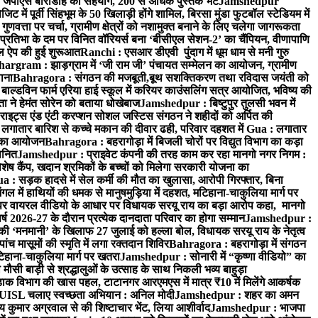
 जेपीएस बारीडीह का सहयोग, 200 से अधिक पुस्तकें भेंट
Jamshedpur
ें पूर्वी सिंहभूम के 50 खिलाड़ी होंगे शामिल, बिरसा मुंडा फुटबॉल स्टेडियम में
वत्ता पर चर्चा, ग्रामीण क्षेत्रों को नशामुक्त बनाने के लिए चलेगा जागरूकता
तिभा के दम पर विनित वॉरियर्स बना ‘बीसीएल सेशन-2’ का चैंपियन, वीणापाणि
इल ऐप की हुई शुरूआत
Ranchi : एसआर डीएवी पुंदाग में धूम धाम से मनी गुरु
hargram : झाड़ग्राम में ‘जी राम जी’ पंचायत सम्मेलन का आयोजन, ग्रामीण
ाना
Bahragora : संगठन की मजबूती,बूथ सशक्तिकरण तथा रविदास जयंती को
ल्डविन फार्म एरिया हाई स्कूल में करियर काउंसलिंग सत्र आयोजित, भविष्य की
ा ने हेमंत सोरेन को बताया धोखेबाज
Jamshedpur : बिष्टुपुर तुलसी भवन में
इट्स एंड एंटी करप्शन सोशल जस्टिस संगठन ने शहीदों को अर्पित की
ें लगातार बारिश से कच्चे मकान की दीवार ढही, परिवार दहशत में
Gua : लगातार
रम का आयोजन
Bahragora : बहरागोड़ा में बिजली चोरों पर विद्युत विभाग का कड़ा
मानित
Jamshedpur : प्राइवेट कंपनी की तरह काम कर रहा मानगो नगर निगम :
 विशेष कैंप, खदान श्रमिकों के बच्चों को मिलेगा सरकारी योजना का
a : सड़क हादसे में सेल कर्मी की मौत का खुलासा, आरोपी गिरफ्तार, बिना
 में हाथियों की धमक से मानुषमुड़िया में दहशत, मटिहाना-चाकुलिया मार्ग पर
 वायरल वीडियो के आधार पर विधायक सरयू राय का बड़ा आरोप कहा, मानगो
ष 2026-27 के दौरान प्रत्येक दानदाता परिवार का होगा सम्मान
Jamshedpur :
‘मनमानी’ के खिलाफ 27 जुलाई को हल्ला बोल, विधायक सरयू राय के नेतृत्व
पांच मासूमों की स्मृति में लगा रक्तदान शिविर
Bahragora : बहरागोड़ा में संगठन
टिहाना-चाकुलिया मार्ग पर खतरा
Jamshedpur : सोनारी में “कृष्णा वीडियो” का
ौसी बाड़ी से श्रद्धालुओं के उत्साह के साथ निकली भव्य बाहुड़ा
ाक विभाग की खास पहल, टाटानगर आरएमएस में मात्र ₹10 में मिलेंगे आकर्षक
UISL चलाए स्वच्छता अभियान : अनिल मोदी
Jamshedpur : शहर का अमन
 कुमार अग्रवाल से की शिष्टाचार भेंट, लिया आशीर्वाद
Jamshedpur : भाजपा