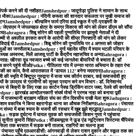
ंपर्क करने की दी नशीहत
Jamshedpur : जादूगोड़ा पुलिस ने सामान के साथ
ा मौका
Jamshedpur : नंदिनी करूवा की शानदार सफलता पर मुखी समाज को
ाटन
Jamshedpur : बॉल्डविन फार्म एरिया हाई स्कूल में प्री-प्राइमरी के
जेएसएम ने जंगलमहल क्षेत्र के समग्र विकास की मांग को लेकर डीएम को सौंपा
टम
Bahragora : शिबू सोरेन की पहली पुण्यतिथि पर झामुमो नेताओं ने दी
च्ची से अश्लील हरकत करने के आरोपी की शीघ्र गिरफ्तारी की मांग को लेकर
 विदाई दी
Jamshedpur : शिबू सोरेन की पुण्यतिथि पर 4 अगस्त को जोहार
धालुओं का जनसैलाब
Jamshedpur : मुर्गा महादेव मंदिर में श्याम भटली परिवार के
यक्ष अस्वस्थ, मिलें आजसू पार्टी के केंद्रीय महासचिव व अन्य
Bahragora :
प्ताह: खीरसा दूध नवजात बच्चे को कई जानलेवा बीमारियों से बचाता है: डॉ
 करने पहुंचे सीओ
Potka : गीतिलता गांव में उन्नत भारत अभियान के तहत रंभा
ाकी का काम, कैसे आपातकाल में ‘डायल 112’ बनेगा मददगार
Bahragora :
स्मृति में बिष्टुपुर गुरुद्वारा में सजा भव्य कीर्तन दरबार, कई समाजसेवी हुए
के उपद्रव से ग्रामीणों को सुरक्षा प्रदान करे वन विभाग : डॉ. दिनेशानंद
 से बिक्री के लिए रखा 80 कार्टन पैक्ड ड्रिंकिंग वाटर जब्त, रेलवे की कार्रवाई
ur : झारखंड आन्दोलनकारी संघर्ष मोर्चा ने प्रणब नाहा को बनाया पूर्वी
 राजस्थानी ब्राह्मण महिला संघ का तीन दिवसीय राखी मेला शुरू
Jadugora :
ाम वकारिब ने किया बहरागोड़ा थाना का औचक निरीक्षण
Bahragora : पंचायत
्या में बाबा श्याम के भजनों की रसधार में खुब झूमे श्रद्धालु
Jamshedpur :
a : सड़क दुर्घटना में घायल युवक को समाजसेवी किशन गुप्ता ने पहुंचाया
 सुनीता कुमारी सिंह
Potka : सीडब्ल्यूएस ने फूड एंड न्यूट्रिशन सिस्टम्स चैंपियंस
सिला तक बरसात में सड़क बनी तालाब, राहगिरों का चलना हुआ
ा पंचायत पहुँचे एलआरडीसी: आंगनवाड़ी से लेकर राशन दुकान और स्कूल तक का