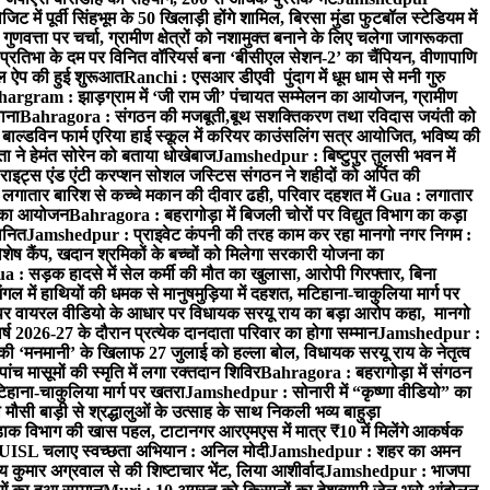
ें पूर्वी सिंहभूम के 50 खिलाड़ी होंगे शामिल, बिरसा मुंडा फुटबॉल स्टेडियम में
वत्ता पर चर्चा, ग्रामीण क्षेत्रों को नशामुक्त बनाने के लिए चलेगा जागरूकता
तिभा के दम पर विनित वॉरियर्स बना ‘बीसीएल सेशन-2’ का चैंपियन, वीणापाणि
इल ऐप की हुई शुरूआत
Ranchi : एसआर डीएवी पुंदाग में धूम धाम से मनी गुरु
hargram : झाड़ग्राम में ‘जी राम जी’ पंचायत सम्मेलन का आयोजन, ग्रामीण
ाना
Bahragora : संगठन की मजबूती,बूथ सशक्तिकरण तथा रविदास जयंती को
ल्डविन फार्म एरिया हाई स्कूल में करियर काउंसलिंग सत्र आयोजित, भविष्य की
ा ने हेमंत सोरेन को बताया धोखेबाज
Jamshedpur : बिष्टुपुर तुलसी भवन में
इट्स एंड एंटी करप्शन सोशल जस्टिस संगठन ने शहीदों को अर्पित की
ें लगातार बारिश से कच्चे मकान की दीवार ढही, परिवार दहशत में
Gua : लगातार
रम का आयोजन
Bahragora : बहरागोड़ा में बिजली चोरों पर विद्युत विभाग का कड़ा
मानित
Jamshedpur : प्राइवेट कंपनी की तरह काम कर रहा मानगो नगर निगम :
 विशेष कैंप, खदान श्रमिकों के बच्चों को मिलेगा सरकारी योजना का
a : सड़क हादसे में सेल कर्मी की मौत का खुलासा, आरोपी गिरफ्तार, बिना
 में हाथियों की धमक से मानुषमुड़िया में दहशत, मटिहाना-चाकुलिया मार्ग पर
 वायरल वीडियो के आधार पर विधायक सरयू राय का बड़ा आरोप कहा, मानगो
ष 2026-27 के दौरान प्रत्येक दानदाता परिवार का होगा सम्मान
Jamshedpur :
‘मनमानी’ के खिलाफ 27 जुलाई को हल्ला बोल, विधायक सरयू राय के नेतृत्व
पांच मासूमों की स्मृति में लगा रक्तदान शिविर
Bahragora : बहरागोड़ा में संगठन
टिहाना-चाकुलिया मार्ग पर खतरा
Jamshedpur : सोनारी में “कृष्णा वीडियो” का
ौसी बाड़ी से श्रद्धालुओं के उत्साह के साथ निकली भव्य बाहुड़ा
ाक विभाग की खास पहल, टाटानगर आरएमएस में मात्र ₹10 में मिलेंगे आकर्षक
UISL चलाए स्वच्छता अभियान : अनिल मोदी
Jamshedpur : शहर का अमन
 कुमार अग्रवाल से की शिष्टाचार भेंट, लिया आशीर्वाद
Jamshedpur : भाजपा