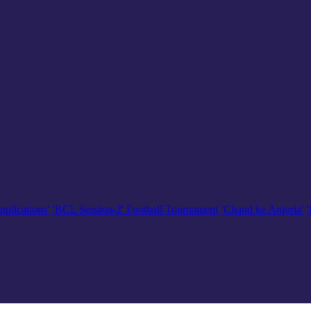
pplications'
'BCL Session-2' Football Tournament
'Chand ke Anjoria'