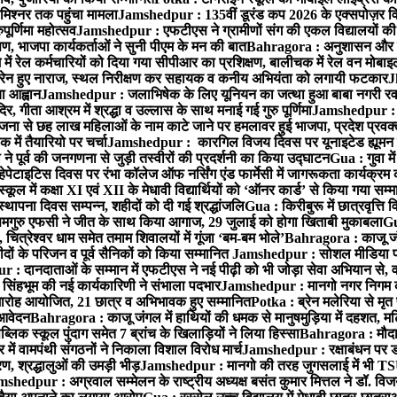
मिश्नर तक पहुंचा मामला
Jamshedpur : 135वीं डूरंड कप 2026 के एक्सपोज़र विजिट म
ूर्णिमा महोत्सव
Jamshedpur : एफटीएस ने ग्रामीणों संग की एकल विद्यालयों की गुण
पण, भाजपा कार्यकर्ताओं ने सुनी पीएम के मन की बात
Bahragora : अनुशासन और प्र
ें रेल कर्मचारियों को दिया गया सीपीआर का प्रशिक्षण, बालीचक में रेल वन मोबा
सोरेन हुए नाराज, स्थल निरीक्षण कर सहायक व कनीय अभियंता को लगायी फटकार
J
ा आह्वान
Jamshedpur : जलाभिषेक के लिए यूनियन का जत्था हुआ बाबा नगरी रव
र, गीता आश्रम में श्रद्धा व उल्लास के साथ मनाई गई गुरु पूर्णिमा
Jamshedpur : बा
ना से छह लाख महिलाओं के नाम काटे जाने पर हमलावर हुई भाजपा, प्रदेश प्रवक्त
में तैयारियो पर चर्चा
Jamshedpur : कारगिल विजय दिवस पर यूनाइटेड ह्यूमन रा
पूर्व की जनगणना से जुड़ी तस्वीरों की प्रदर्शनी का किया उद्घाटन
Gua : गुवा म
हेपेटाइटिस दिवस पर रंभा कॉलेज ऑफ नर्सिंग एंड फार्मेसी में जागरूकता कार्यक्
ूल में कक्षा XI एवं XII के मेधावी विद्यार्थियों को ‘ऑनर कार्ड’ से किया गया सम्
्थापना दिवस सम्पन्न, शहीदों को दी गई श्रद्धांजलि
Gua : किरीबुरू में छात्रवृत्ति
समगुरु एफसी ने जीत के साथ किया आगाज, 29 जुलाई को होगा खिताबी मुकाबला
Gu
त्रेश्वर धाम समेत तमाम शिवालयों में गूंजा ‘बम-बम भोले’
Bahragora : काजू जंगल
ों के परिजन व पूर्व सैनिकों को किया सम्मानित
Jamshedpur : सोशल मीडिया पर
: दानदाताओं के सम्मान में एफटीएस ने नई पीढ़ी को भी जोड़ा सेवा अभियान से, वर्
सिंहभूम की नई कार्यकारिणी ने संभाला पदभार
Jamshedpur : मानगो नगर निगम की 
मारोह आयोजित, 21 छात्र व अभिभावक हुए सम्मानित
Potka : ब्रेन मलेरिया से मृत 
 आवेदन
Bahragora : काजू जंगल में हाथियों की धमक से मानुषमुड़िया में दहशत, म
िक स्कूल पुंदाग समेत 7 ब्रांच के खिलाड़ियों ने लिया हिस्सा
Bahragora : मौदा म
में वामपंथी संगठनों ने निकाला विशाल विरोध मार्च
Jamshedpur : रक्षाबंधन पर ड
, श्रद्धालुओं की उमड़ी भीड़
Jamshedpur : मानगो की तरह जुगसलाई में भी TS
shedpur : अग्रवाल सम्मेलन के राष्ट्रीय अध्यक्ष बसंत कुमार मित्तल ने डॉ. विजय