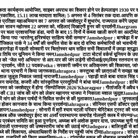
ता कार्यक्रम आयोजित, साइबर अपराध का शिकार होने पर हेल्पलाइन 1930 पर स
ची प्रकाशित, 15.11 लाख मतदाता शामिल; 5 अगस्त से 4 सितंबर तक दावा-आपत्ति क
्रतिज्ञा महाअभियान का 7 अगस्त को जमशेदपुर में शुभारंभ, राज्यपाल करेंगे उद्घ
का सावन महोत्सव 22 अगस्त को, महिलाएं दिखाएगी हुनर की प्रदर्शनी
Jhargram : 
पर चला प्रशासनिक डंडा, मापी के बाद 15 दिनों में कब्जा खाली करने का अल्टीमे
या गया ‘भारतेन्दु हरिश्चंद्र साहित्य सेवी सम्मान’
Jamshedpur : बागबेड़ा में ब
ल पार्क ने 34 वर्षों की समर्पित सेवा के बाद दो वरिष्ठ कर्मचारियों को भावभीनी
गोड़ा में पहली सोमवारी पर चित्रेस्वर धाम सहित सभी शिवालयों में उमड़ा श्रद्
य तिथि पर यूनियन ने किया नमन
Jamshedpur टाटा मोटर्स वर्कर्स यूनियन के उपाध्
्त को ‘जेल भरो अभियान’ से आर-पार की जंग लड़ेगी सीपीआई(एम)
विश्व स्तनपान स
र प्रदर्शन, जीते 12 पदक
Potka : सरकारी जमीन पर अतिक्रमण की शिकायत, जांच
ी थाना प्रभारी ने किया जागरूक
Bahragora : कस्तुरबा की छात्राओं ने समझा ख
ें मशाल जुलूस निकाल जताई नाराजगी
Jamshedpur : पहाड़ी वाले बाबा दयाल सिंह जी की 
समारोह, कजरी और सांस्कृतिक प्रस्तुतियों ने बांधा समां
Jamshedpur : हाथियों 
स्त को जमशेदपुर में होगा ‘सिम्पोजियम 2026’
Kharagpur : गीतांजलि में अवैध रूप
 CBI जांच की मांग को लेकर महानगर भाजपा ने निकाला मशाल जुलूश
Jamshedp
मांग को लेकर पार्षदों ने सिविल सर्जन से की मुलाकात
Jamshedpur : जुगसलाई में
श होकर कागजात के साथ किया प्रदर्शन
Bahragora : सीनियर एसपी डॉक्टर एहतेश
्ञापन
Jamshedpur : सोनारी में श्री श्याम भटली परिवार चेरिटेबल ट्रस्ट की भजन संध
्लब ऑफ जमशेदपुर ईस्ट का 49वाँ पदस्थापना समारोह गोलमुरी क्लब में संपन्न
Potk
 प्रबंधन समिति का हुआ पुनर्गठन, अध्यक्ष बने अशोक कुमार दास, उपाध्यक्ष चुनी गई
ताली प्रश्नपत्र की उच्चस्तरीय जांच की उठाई मांग
Jadugora : बालिजुडी से बा
े की शिकायत, अंचलाधिकारी के निर्देश पर पहुंची जांच टीम
Bahragora : सांड्र
्सव, पुजारियों को किया सम्मानित
Potka : टांगराईन स्कूल की मोबाइल लाइब्रेरी को