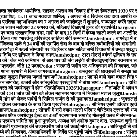
ता कार्यक्रम आयोजित, साइबर अपराध का शिकार होने पर हेल्पलाइन 1930 पर स
ची प्रकाशित, 15.11 लाख मतदाता शामिल; 5 अगस्त से 4 सितंबर तक दावा-आपत्ति क
्रतिज्ञा महाअभियान का 7 अगस्त को जमशेदपुर में शुभारंभ, राज्यपाल करेंगे उद्घ
का सावन महोत्सव 22 अगस्त को, महिलाएं दिखाएगी हुनर की प्रदर्शनी
Jhargram : 
पर चला प्रशासनिक डंडा, मापी के बाद 15 दिनों में कब्जा खाली करने का अल्टीमे
या गया ‘भारतेन्दु हरिश्चंद्र साहित्य सेवी सम्मान’
Jamshedpur : बागबेड़ा में ब
ल पार्क ने 34 वर्षों की समर्पित सेवा के बाद दो वरिष्ठ कर्मचारियों को भावभीनी
गोड़ा में पहली सोमवारी पर चित्रेस्वर धाम सहित सभी शिवालयों में उमड़ा श्रद्
य तिथि पर यूनियन ने किया नमन
Jamshedpur टाटा मोटर्स वर्कर्स यूनियन के उपाध्
्त को ‘जेल भरो अभियान’ से आर-पार की जंग लड़ेगी सीपीआई(एम)
विश्व स्तनपान स
र प्रदर्शन, जीते 12 पदक
Potka : सरकारी जमीन पर अतिक्रमण की शिकायत, जांच
ी थाना प्रभारी ने किया जागरूक
Bahragora : कस्तुरबा की छात्राओं ने समझा ख
ें मशाल जुलूस निकाल जताई नाराजगी
Jamshedpur : पहाड़ी वाले बाबा दयाल सिंह जी की 
समारोह, कजरी और सांस्कृतिक प्रस्तुतियों ने बांधा समां
Jamshedpur : हाथियों 
स्त को जमशेदपुर में होगा ‘सिम्पोजियम 2026’
Kharagpur : गीतांजलि में अवैध रूप
 CBI जांच की मांग को लेकर महानगर भाजपा ने निकाला मशाल जुलूश
Jamshedp
मांग को लेकर पार्षदों ने सिविल सर्जन से की मुलाकात
Jamshedpur : जुगसलाई में
श होकर कागजात के साथ किया प्रदर्शन
Bahragora : सीनियर एसपी डॉक्टर एहतेश
्ञापन
Jamshedpur : सोनारी में श्री श्याम भटली परिवार चेरिटेबल ट्रस्ट की भजन संध
्लब ऑफ जमशेदपुर ईस्ट का 49वाँ पदस्थापना समारोह गोलमुरी क्लब में संपन्न
Potk
 प्रबंधन समिति का हुआ पुनर्गठन, अध्यक्ष बने अशोक कुमार दास, उपाध्यक्ष चुनी गई
ताली प्रश्नपत्र की उच्चस्तरीय जांच की उठाई मांग
Jadugora : बालिजुडी से बा
े की शिकायत, अंचलाधिकारी के निर्देश पर पहुंची जांच टीम
Bahragora : सांड्र