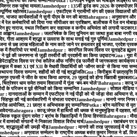
्सव, पुजारियों को किया सम्मानित
Potka : टांगराईन स्कूल की मोबाइल लाइब्रेरी को
मिश्नर तक पहुंचा मामला
Jamshedpur : 135वीं डूरंड कप 2026 के एक्सपोज़र विजिट म
ूर्णिमा महोत्सव
Jamshedpur : एफटीएस ने ग्रामीणों संग की एकल विद्यालयों की गुण
पण, भाजपा कार्यकर्ताओं ने सुनी पीएम के मन की बात
Bahragora : अनुशासन और प्र
ें रेल कर्मचारियों को दिया गया सीपीआर का प्रशिक्षण, बालीचक में रेल वन मोबा
सोरेन हुए नाराज, स्थल निरीक्षण कर सहायक व कनीय अभियंता को लगायी फटकार
J
ा आह्वान
Jamshedpur : जलाभिषेक के लिए यूनियन का जत्था हुआ बाबा नगरी रव
र, गीता आश्रम में श्रद्धा व उल्लास के साथ मनाई गई गुरु पूर्णिमा
Jamshedpur : बा
ना से छह लाख महिलाओं के नाम काटे जाने पर हमलावर हुई भाजपा, प्रदेश प्रवक्त
में तैयारियो पर चर्चा
Jamshedpur : कारगिल विजय दिवस पर यूनाइटेड ह्यूमन रा
पूर्व की जनगणना से जुड़ी तस्वीरों की प्रदर्शनी का किया उद्घाटन
Gua : गुवा म
हेपेटाइटिस दिवस पर रंभा कॉलेज ऑफ नर्सिंग एंड फार्मेसी में जागरूकता कार्यक्
ूल में कक्षा XI एवं XII के मेधावी विद्यार्थियों को ‘ऑनर कार्ड’ से किया गया सम्
्थापना दिवस सम्पन्न, शहीदों को दी गई श्रद्धांजलि
Gua : किरीबुरू में छात्रवृत्ति
समगुरु एफसी ने जीत के साथ किया आगाज, 29 जुलाई को होगा खिताबी मुकाबला
Gu
त्रेश्वर धाम समेत तमाम शिवालयों में गूंजा ‘बम-बम भोले’
Bahragora : काजू जंगल
ों के परिजन व पूर्व सैनिकों को किया सम्मानित
Jamshedpur : सोशल मीडिया पर
: दानदाताओं के सम्मान में एफटीएस ने नई पीढ़ी को भी जोड़ा सेवा अभियान से, वर्
सिंहभूम की नई कार्यकारिणी ने संभाला पदभार
Jamshedpur : मानगो नगर निगम की 
मारोह आयोजित, 21 छात्र व अभिभावक हुए सम्मानित
Potka : ब्रेन मलेरिया से मृत 
 आवेदन
Bahragora : काजू जंगल में हाथियों की धमक से मानुषमुड़िया में दहशत, म
िक स्कूल पुंदाग समेत 7 ब्रांच के खिलाड़ियों ने लिया हिस्सा
Bahragora : मौदा म
में वामपंथी संगठनों ने निकाला विशाल विरोध मार्च
Jamshedpur : रक्षाबंधन पर ड
, श्रद्धालुओं की उमड़ी भीड़
Jamshedpur : मानगो की तरह जुगसलाई में भी TS
shedpur : अग्रवाल सम्मेलन के राष्ट्रीय अध्यक्ष बसंत कुमार मित्तल ने डॉ. विजय