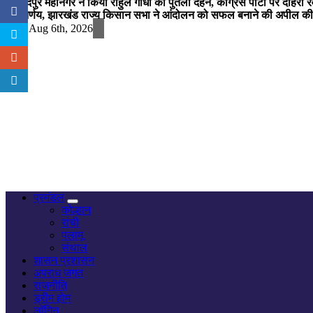
जमशेदपुर महानगर ने किया राहुल गांधी का पुतला दहन, कांग्रेस पार्टी पर दोहर
का निर्णय, झारखंड राज्य किसान सभा ने आंदोलन को सफल बनाने की अपील की
Thu. Aug 6th, 2026
नज़र हर खबर पर
प्रमंडल
कोल्हान
रांची
पलामू
संथाल
शासन प्रशासन
अपराध जगत
राजनीति
ड्रीम होम
लॉगिन