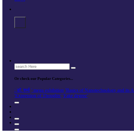
Search
for:
Or check our Popular Categories...
: डॉ. शर्मा
' mega exhibition
'Basics of Nanotechnology and its A
'Expression of Thoughts'
'Fake degree'