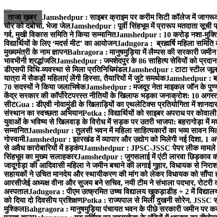
Skip
to
ताजा ख़बर
Jamshedpur : साइबर क्राइम पर करीम सिटी कॉलेज में जागरूक
content
चोर को दबोचा, भेजा जेल
Jamshedpur : पूर्वी सिंहभूम में प्रारूप मतदाता सू
गर्व, मुखी विकास समिति ने किया सम्मानित
Jamshedpur : 10 करोड़ नशा-मुक्ति प
विद्यार्थियों के लिए ‘मदर्स मीट’ का आयोजन
Jadugora : ब्रह्मर्षि महिला समिति 
मुख्यमंत्री के नाम ज्ञापन
Bahragora : मानुषमुड़िया में लैम्पस की सरकारी जमीन 
भावभीनी श्रद्धांजलि
Jamshedpur : जमशेदपुर के 86 साहित्य सेवियों को प्रदान कि
डीएसपी विधि-व्यवस्था से मिला प्रतिनिधिमंडल
Jamshedpur : टाटा स्टील जूलॉजिक
यात्रा में सैकड़ों महिलाएं लेंगी हिस्सा, तैयारियों में जुटे समर्थक
Jamshedpur : बहरा
70 सदस्यों ने किया जलाभिषेक
Jamshedpur : मजदूर नेता माइकल जॉन के पुण्
केंद्र सरकार की कॉर्पोरेटपरस्त नीतियों के खिलाफ भड़का जनाक्रोश: 10 अगस
सीट
Gua : डीएवी नोवामुंडी के खिलाड़ियों का एथलेटिक्स प्रतियोगिता में शानदा
संस्थान का स्वच्छता अभियान
Potka : विद्यार्थियों को साइबर अपराध पर कोवाल
युवाओं के भविष्य से खिलवाड़ के विरोध में सड़क पर उतरी भाजपा: बहरागोड़ा म
सम्मानित
Jamshedpur : तुलसी भवन में महिला साहित्यकारों का भव्य सावन मिलन 
गोस्वामी
Jamshedpur : झारखंड में व्यापार और उद्योग को मिलेगी नई दिशा, 1 अग
से अवैध कारोबारियों में हड़कंप
Jamshedpur : JPSC-JSSC पेपर लीक मामले की
सिंहभूम का मुख्य सलाहकार
Jamshedpur : जुगसलाई में एंटी लारवा छिड़काव की 
जादूगोड़ा की आदिवासी महिला ने जमीन बचाने की लगाई गुहार, विधायक से निरा
सहायकों ने उचित मानदेय और स्थायीकरण की मांग को लेकर विधायक को सौंपा ज
आरसीजेई अध्यक्ष वीना और सुजय बने सचिव, नयी टीम ने संभाला पदभार, रोटरी क
अस्पताल
Jadugora : पीएम उत्क्रमित उच्च विद्यालय खुकड़ाडीह + 2 में विद्यालय
को दिया दो दिवसीय प्रशिक्षण
Potka : राज्यपाल से मिलीं दुखनी सोरेन, JSSC सं
मुश्किल
Bahgragora : मानुषमुड़िया पंचायत भवन के पीछे सरकारी जमीन पर कब्ज