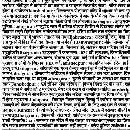
परखा हाल
Bahragora : गुरु पूर्णिमा पर बहरागोड़ा के मंदिरों में भाजपा का दीपोत
नरभेराम टीवीएस ने कर्मचारी का बकाया व फाइनल सेटलमेंट रोका, चीफ लेबर क
होना है आयोजन
Jamshedpur : बिरसानगर पीताम्बरा मंदिर में धूमधाम से मना गुरुप
अभियान
Ranchi : एक पेड़ मां के नाम कार्यक्रम में आम के पौधे का किया गया रो
स्टेडियम में चंपई सोरेन ने बढ़ाया खिलाड़ियों का हौसला
Kharagpur : झाड़ग्राम म
पूर्णिमा
Jadugora : गालूडीह नहर में घटिया बोल्डर पिचिंग से विधायक सोमेश 
विकास मंत्री दिलीप घोष ने योजनाओं का लाभ अंतिम व्यक्ति तक पहुंचाने का किय
लेकर बहरागोड़ा में भाजपा नेताओं का मंथन
Bahragora : सरस्वती शिशु विद्या मंदि
राह चुनने में विद्यार्थियों का किया गया मार्गदर्शन
Jamshedpur : मंईयां सम्मान योज
महासर माता का पंचम वार्षिक उत्सव 20 सितम्बर को, महासर माता परिवार की बैठक 
श्रद्धांजलि
Jhargram : झाड़ग्राम में जनगणना-2027 की शुरूआत, जिलाधिकारी ने 
बारिश से जनजीवन अस्त-व्यस्त, बोकना पुल डूबा, कई मार्ग बाधित
Potka : विश्व 
प्रहार: 8 लोगों के खिलाफ FIR दर्ज
Jamshedpur : बाल्डविन फार्म एरिया हाई स्क
सरयू राय
Jadugora : सीआरपीएफ ग्रुप केन्द्र जादूगोड़ा में केरिपुबल का 88वां स
लाभ
Bahragora : वीणापाणि स्टेडियम में बीसीएल सेशन-2 का भव्य आगाज: दि
लाइसेंस चला रहा था बाइक
Bahragora : दूसरी सोमवारी पर आस्था का सैलाब, चि
खतरा
Jamshedpur : पूर्व सैनिक सेवा परिषद ने विजय दिवस पर वीर नारी, शहीद
नगर निगम में पार्षद को 2 प्रतिशत, मेयर को अलग से कमीशन चाहिए
Jamshedpur 
विप्र फाउंडेशन ने सामाजिक एकजुटता और महिला सहभागिता पर दिया जोर, पूर्वी 
में होगा महाधरना
Jadugora : डिवाइन मिशन स्कूल हितकू में प्रतिभा सम्मान स
मजबूती को लेकर जेएलकेएम की मंथन बैठक, कई पदों के लिए आए एक से ज्यादा
उद्घाटन
Ranchi : डीएवी स्पोर्ट्स क्लस्टर लेवल मीट–2026 में एसआर डीएवी पब्ल
रथयात्रा
Jhargram : देशव्यापी ‘जेल भरो’ आंदोलन के समर्थन में झाड़ग्राम शहर 
राखी लिफाफे
Gua : रामनगर राम मंदिर में रथ यात्रा पर महाभोग प्रसाद का वितरण
चैन खराब करने वाले अपराधियों को बक्सा नहीं जाएगा : वरीय पुलिस अधीक्षक
Jam