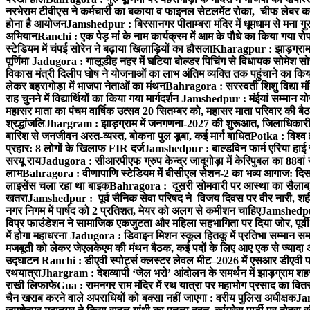
नरभेराम टीवीएस ने कर्मचारी का बकाया व फाइनल सेटलमेंट रोका, चीफ लेबर क
होना है आयोजन
Jamshedpur : बिरसानगर पीताम्बरा मंदिर में धूमधाम से मना गुरुप
अभियान
Ranchi : एक पेड़ मां के नाम कार्यक्रम में आम के पौधे का किया गया रो
स्टेडियम में चंपई सोरेन ने बढ़ाया खिलाड़ियों का हौसला
Kharagpur : झाड़ग्राम म
पूर्णिमा
Jadugora : गालूडीह नहर में घटिया बोल्डर पिचिंग से विधायक सोमेश 
विकास मंत्री दिलीप घोष ने योजनाओं का लाभ अंतिम व्यक्ति तक पहुंचाने का किय
लेकर बहरागोड़ा में भाजपा नेताओं का मंथन
Bahragora : सरस्वती शिशु विद्या मंदि
राह चुनने में विद्यार्थियों का किया गया मार्गदर्शन
Jamshedpur : मंईयां सम्मान योज
महासर माता का पंचम वार्षिक उत्सव 20 सितम्बर को, महासर माता परिवार की बैठक 
श्रद्धांजलि
Jhargram : झाड़ग्राम में जनगणना-2027 की शुरूआत, जिलाधिकारी ने 
बारिश से जनजीवन अस्त-व्यस्त, बोकना पुल डूबा, कई मार्ग बाधित
Potka : विश्व 
प्रहार: 8 लोगों के खिलाफ FIR दर्ज
Jamshedpur : बाल्डविन फार्म एरिया हाई स्क
सरयू राय
Jadugora : सीआरपीएफ ग्रुप केन्द्र जादूगोड़ा में केरिपुबल का 88वां स
लाभ
Bahragora : वीणापाणि स्टेडियम में बीसीएल सेशन-2 का भव्य आगाज: दि
लाइसेंस चला रहा था बाइक
Bahragora : दूसरी सोमवारी पर आस्था का सैलाब, चि
खतरा
Jamshedpur : पूर्व सैनिक सेवा परिषद ने विजय दिवस पर वीर नारी, शहीद
नगर निगम में पार्षद को 2 प्रतिशत, मेयर को अलग से कमीशन चाहिए
Jamshedpur 
विप्र फाउंडेशन ने सामाजिक एकजुटता और महिला सहभागिता पर दिया जोर, पूर्वी 
में होगा महाधरना
Jadugora : डिवाइन मिशन स्कूल हितकू में प्रतिभा सम्मान स
मजबूती को लेकर जेएलकेएम की मंथन बैठक, कई पदों के लिए आए एक से ज्यादा
उद्घाटन
Ranchi : डीएवी स्पोर्ट्स क्लस्टर लेवल मीट–2026 में एसआर डीएवी पब्ल
रथयात्रा
Jhargram : देशव्यापी ‘जेल भरो’ आंदोलन के समर्थन में झाड़ग्राम शहर 
राखी लिफाफे
Gua : रामनगर राम मंदिर में रथ यात्रा पर महाभोग प्रसाद का वितरण
चैन खराब करने वाले अपराधियों को बक्सा नहीं जाएगा : वरीय पुलिस अधीक्षक
Jam