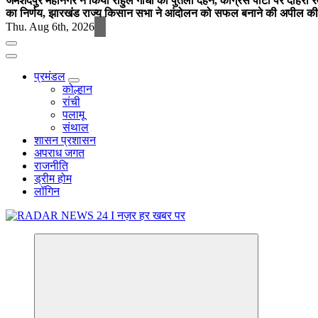
जमशेदपुर महानगर ने किया राहुल गांधी का पुतला दहन, कांग्रेस पार्टी पर दोहर
का निर्णय, झारखंड राज्य किसान सभा ने आंदोलन को सफल बनाने की अपील की
Thu. Aug 6th, 2026
प्रमंडल
कोल्हान
रांची
पलामू
संथाल
शासन प्रशासन
अपराध जगत
राजनीति
ड्रीम होम
लॉगिन
नज़र हर खबर पर