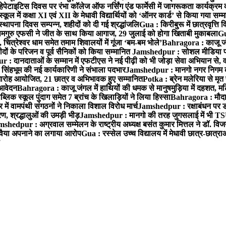
हेपेटाइटिस दिवस पर रंभा कॉलेज ऑफ नर्सिंग एंड फार्मेसी में जागरूकता कार्यक्
ूल में कक्षा XI एवं XII के मेधावी विद्यार्थियों को ‘ऑनर कार्ड’ से किया गया सम्
्थापना दिवस सम्पन्न, शहीदों को दी गई श्रद्धांजलि
Gua : किरीबुरू में छात्रवृत्ति
समगुरु एफसी ने जीत के साथ किया आगाज, 29 जुलाई को होगा खिताबी मुकाबला
Gu
त्रेश्वर धाम समेत तमाम शिवालयों में गूंजा ‘बम-बम भोले’
Bahragora : काजू जंगल
ों के परिजन व पूर्व सैनिकों को किया सम्मानित
Jamshedpur : सोशल मीडिया पर
: दानदाताओं के सम्मान में एफटीएस ने नई पीढ़ी को भी जोड़ा सेवा अभियान से, वर्
सिंहभूम की नई कार्यकारिणी ने संभाला पदभार
Jamshedpur : मानगो नगर निगम की 
मारोह आयोजित, 21 छात्र व अभिभावक हुए सम्मानित
Potka : ब्रेन मलेरिया से मृत 
 आवेदन
Bahragora : काजू जंगल में हाथियों की धमक से मानुषमुड़िया में दहशत, म
िक स्कूल पुंदाग समेत 7 ब्रांच के खिलाड़ियों ने लिया हिस्सा
Bahragora : मौदा म
में वामपंथी संगठनों ने निकाला विशाल विरोध मार्च
Jamshedpur : रक्षाबंधन पर ड
, श्रद्धालुओं की उमड़ी भीड़
Jamshedpur : मानगो की तरह जुगसलाई में भी TS
shedpur : अग्रवाल सम्मेलन के राष्ट्रीय अध्यक्ष बसंत कुमार मित्तल ने डॉ. विजय
ा रवैया अपनाने का लगाया आरोप
Gua : रस्सेल उच्च विद्यालय में मेधावी छात्र-छात्र