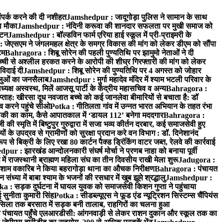
पर्क करने की दी नशीहत
Jamshedpur : जादूगोड़ा पुलिस ने सामान के साथ
ा मौका
Jamshedpur : नंदिनी करूवा की शानदार सफलता पर मुखी समाज को
ाटन
Jamshedpur : बॉल्डविन फार्म एरिया हाई स्कूल में प्री-प्राइमरी के
जेएसएम ने जंगलमहल क्षेत्र के समग्र विकास की मांग को लेकर डीएम को सौंपा
टम
Bahragora : शिबू सोरेन की पहली पुण्यतिथि पर झामुमो नेताओं ने दी
च्ची से अश्लील हरकत करने के आरोपी की शीघ्र गिरफ्तारी की मांग को लेकर
 विदाई दी
Jamshedpur : शिबू सोरेन की पुण्यतिथि पर 4 अगस्त को जोहार
धालुओं का जनसैलाब
Jamshedpur : मुर्गा महादेव मंदिर में श्याम भटली परिवार के
यक्ष अस्वस्थ, मिलें आजसू पार्टी के केंद्रीय महासचिव व अन्य
Bahragora :
प्ताह: खीरसा दूध नवजात बच्चे को कई जानलेवा बीमारियों से बचाता है: डॉ
 करने पहुंचे सीओ
Potka : गीतिलता गांव में उन्नत भारत अभियान के तहत रंभा
ाकी का काम, कैसे आपातकाल में ‘डायल 112’ बनेगा मददगार
Bahragora :
स्मृति में बिष्टुपुर गुरुद्वारा में सजा भव्य कीर्तन दरबार, कई समाजसेवी हुए
के उपद्रव से ग्रामीणों को सुरक्षा प्रदान करे वन विभाग : डॉ. दिनेशानंद
 से बिक्री के लिए रखा 80 कार्टन पैक्ड ड्रिंकिंग वाटर जब्त, रेलवे की कार्रवाई
ur : झारखंड आन्दोलनकारी संघर्ष मोर्चा ने प्रणब नाहा को बनाया पूर्वी
 राजस्थानी ब्राह्मण महिला संघ का तीन दिवसीय राखी मेला शुरू
Jadugora :
ाम वकारिब ने किया बहरागोड़ा थाना का औचक निरीक्षण
Bahragora : पंचायत
्या में बाबा श्याम के भजनों की रसधार में खुब झूमे श्रद्धालु
Jamshedpur :
a : सड़क दुर्घटना में घायल युवक को समाजसेवी किशन गुप्ता ने पहुंचाया
 सुनीता कुमारी सिंह
Potka : सीडब्ल्यूएस ने फूड एंड न्यूट्रिशन सिस्टम्स चैंपियंस
सिला तक बरसात में सड़क बनी तालाब, राहगिरों का चलना हुआ
ा पंचायत पहुँचे एलआरडीसी: आंगनवाड़ी से लेकर राशन दुकान और स्कूल तक का