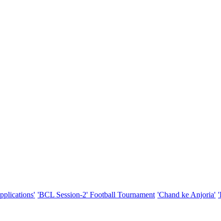
pplications'
'BCL Session-2' Football Tournament
'Chand ke Anjoria'