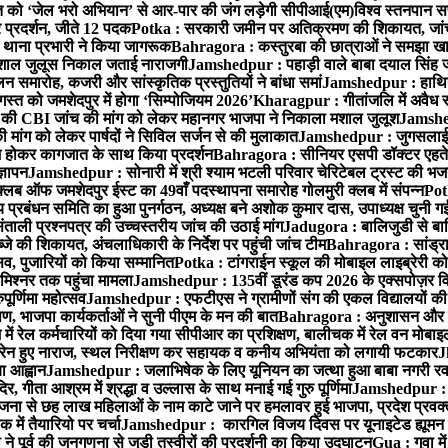
्त को ‘जेल भरो अभियान’ से आर-पार की जंग लड़ेगी सीपीआई(एम)
विश्व स्तनपान स
र प्रदर्शन, जीते 12 पदक
Potka : सरकारी जमीन पर अतिक्रमण की शिकायत, जांच
ी थाना प्रभारी ने किया जागरूक
Bahragora : कस्तुरबा की छात्राओं ने समझा ख
ें मशाल जुलूस निकाल जताई नाराजगी
Jamshedpur : पहाड़ी वाले बाबा दयाल सिंह जी की 
समारोह, कजरी और सांस्कृतिक प्रस्तुतियों ने बांधा समां
Jamshedpur : हाथियों 
स्त को जमशेदपुर में होगा ‘सिम्पोजियम 2026’
Kharagpur : गीतांजलि में अवैध रूप
 CBI जांच की मांग को लेकर महानगर भाजपा ने निकाला मशाल जुलूश
Jamshedp
मांग को लेकर पार्षदों ने सिविल सर्जन से की मुलाकात
Jamshedpur : जुगसलाई में
श होकर कागजात के साथ किया प्रदर्शन
Bahragora : सीनियर एसपी डॉक्टर एहतेश
्ञापन
Jamshedpur : सोनारी में श्री श्याम भटली परिवार चेरिटेबल ट्रस्ट की भजन संध
्लब ऑफ जमशेदपुर ईस्ट का 49वाँ पदस्थापना समारोह गोलमुरी क्लब में संपन्न
Potk
 प्रबंधन समिति का हुआ पुनर्गठन, अध्यक्ष बने अशोक कुमार दास, उपाध्यक्ष चुनी गई
ताली प्रश्नपत्र की उच्चस्तरीय जांच की उठाई मांग
Jadugora : बालिजुडी से बा
े की शिकायत, अंचलाधिकारी के निर्देश पर पहुंची जांच टीम
Bahragora : सांड्र
्सव, पुजारियों को किया सम्मानित
Potka : टांगराईन स्कूल की मोबाइल लाइब्रेरी को
मिश्नर तक पहुंचा मामला
Jamshedpur : 135वीं डूरंड कप 2026 के एक्सपोज़र विजिट म
ूर्णिमा महोत्सव
Jamshedpur : एफटीएस ने ग्रामीणों संग की एकल विद्यालयों की गुण
पण, भाजपा कार्यकर्ताओं ने सुनी पीएम के मन की बात
Bahragora : अनुशासन और प्र
ें रेल कर्मचारियों को दिया गया सीपीआर का प्रशिक्षण, बालीचक में रेल वन मोबा
सोरेन हुए नाराज, स्थल निरीक्षण कर सहायक व कनीय अभियंता को लगायी फटकार
J
ा आह्वान
Jamshedpur : जलाभिषेक के लिए यूनियन का जत्था हुआ बाबा नगरी रव
र, गीता आश्रम में श्रद्धा व उल्लास के साथ मनाई गई गुरु पूर्णिमा
Jamshedpur : बा
ना से छह लाख महिलाओं के नाम काटे जाने पर हमलावर हुई भाजपा, प्रदेश प्रवक्त
में तैयारियो पर चर्चा
Jamshedpur : कारगिल विजय दिवस पर यूनाइटेड ह्यूमन रा
पूर्व की जनगणना से जुड़ी तस्वीरों की प्रदर्शनी का किया उद्घाटन
Gua : गुवा म