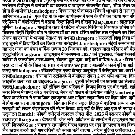
परखा हाल
Bahragora : गुरु पूर्णिमा पर बहरागोड़ा के मंदिरों में भाजपा का दीपोत
नरभेराम टीवीएस ने कर्मचारी का बकाया व फाइनल सेटलमेंट रोका, चीफ लेबर क
होना है आयोजन
Jamshedpur : बिरसानगर पीताम्बरा मंदिर में धूमधाम से मना गुरुप
अभियान
Ranchi : एक पेड़ मां के नाम कार्यक्रम में आम के पौधे का किया गया रो
स्टेडियम में चंपई सोरेन ने बढ़ाया खिलाड़ियों का हौसला
Kharagpur : झाड़ग्राम म
पूर्णिमा
Jadugora : गालूडीह नहर में घटिया बोल्डर पिचिंग से विधायक सोमेश 
विकास मंत्री दिलीप घोष ने योजनाओं का लाभ अंतिम व्यक्ति तक पहुंचाने का किय
लेकर बहरागोड़ा में भाजपा नेताओं का मंथन
Bahragora : सरस्वती शिशु विद्या मंदि
राह चुनने में विद्यार्थियों का किया गया मार्गदर्शन
Jamshedpur : मंईयां सम्मान योज
महासर माता का पंचम वार्षिक उत्सव 20 सितम्बर को, महासर माता परिवार की बैठक 
श्रद्धांजलि
Jhargram : झाड़ग्राम में जनगणना-2027 की शुरूआत, जिलाधिकारी ने 
बारिश से जनजीवन अस्त-व्यस्त, बोकना पुल डूबा, कई मार्ग बाधित
Potka : विश्व 
प्रहार: 8 लोगों के खिलाफ FIR दर्ज
Jamshedpur : बाल्डविन फार्म एरिया हाई स्क
सरयू राय
Jadugora : सीआरपीएफ ग्रुप केन्द्र जादूगोड़ा में केरिपुबल का 88वां स
लाभ
Bahragora : वीणापाणि स्टेडियम में बीसीएल सेशन-2 का भव्य आगाज: दि
लाइसेंस चला रहा था बाइक
Bahragora : दूसरी सोमवारी पर आस्था का सैलाब, चि
खतरा
Jamshedpur : पूर्व सैनिक सेवा परिषद ने विजय दिवस पर वीर नारी, शहीद
नगर निगम में पार्षद को 2 प्रतिशत, मेयर को अलग से कमीशन चाहिए
Jamshedpur 
विप्र फाउंडेशन ने सामाजिक एकजुटता और महिला सहभागिता पर दिया जोर, पूर्वी 
में होगा महाधरना
Jadugora : डिवाइन मिशन स्कूल हितकू में प्रतिभा सम्मान स
मजबूती को लेकर जेएलकेएम की मंथन बैठक, कई पदों के लिए आए एक से ज्यादा
उद्घाटन
Ranchi : डीएवी स्पोर्ट्स क्लस्टर लेवल मीट–2026 में एसआर डीएवी पब्ल
रथयात्रा
Jhargram : देशव्यापी ‘जेल भरो’ आंदोलन के समर्थन में झाड़ग्राम शहर 
राखी लिफाफे
Gua : रामनगर राम मंदिर में रथ यात्रा पर महाभोग प्रसाद का वितरण
चैन खराब करने वाले अपराधियों को बक्सा नहीं जाएगा : वरीय पुलिस अधीक्षक
Jam