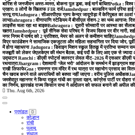
बारिश से जनजीवन अस्त-व्यस्त, बोकना पुल डूबा, कई मार्ग बाधित
Potka : विश्व 
प्रहार: 8 लोगों के खिलाफ FIR दर्ज
Jamshedpur : बाल्डविन फार्म एरिया हाई स्क
सरयू राय
Jadugora : सीआरपीएफ ग्रुप केन्द्र जादूगोड़ा में केरिपुबल का 88वां स
लाभ
Bahragora : वीणापाणि स्टेडियम में बीसीएल सेशन-2 का भव्य आगाज: दि
लाइसेंस चला रहा था बाइक
Bahragora : दूसरी सोमवारी पर आस्था का सैलाब, चि
खतरा
Jamshedpur : पूर्व सैनिक सेवा परिषद ने विजय दिवस पर वीर नारी, शहीद
नगर निगम में पार्षद को 2 प्रतिशत, मेयर को अलग से कमीशन चाहिए
Jamshedpur 
विप्र फाउंडेशन ने सामाजिक एकजुटता और महिला सहभागिता पर दिया जोर, पूर्वी 
में होगा महाधरना
Jadugora : डिवाइन मिशन स्कूल हितकू में प्रतिभा सम्मान स
मजबूती को लेकर जेएलकेएम की मंथन बैठक, कई पदों के लिए आए एक से ज्यादा
उद्घाटन
Ranchi : डीएवी स्पोर्ट्स क्लस्टर लेवल मीट–2026 में एसआर डीएवी पब्ल
रथयात्रा
Jhargram : देशव्यापी ‘जेल भरो’ आंदोलन के समर्थन में झाड़ग्राम शहर 
राखी लिफाफे
Gua : रामनगर राम मंदिर में रथ यात्रा पर महाभोग प्रसाद का वितरण
चैन खराब करने वाले अपराधियों को बक्सा नहीं जाएगा : वरीय पुलिस अधीक्षक
Jam
जमशेदपुर महानगर ने किया राहुल गांधी का पुतला दहन, कांग्रेस पार्टी पर दोहर
का निर्णय, झारखंड राज्य किसान सभा ने आंदोलन को सफल बनाने की अपील की
Thu. Aug 6th, 2026
प्रमंडल
कोल्हान
रांची
पलामू
संथाल