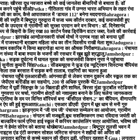
प्ताह: खीरसा दूध नवजात बच्चे को कई जानलेवा बीमारियों से बचाता है: डॉ
 करने पहुंचे सीओ
Potka : गीतिलता गांव में उन्नत भारत अभियान के तहत रंभा
ाकी का काम, कैसे आपातकाल में ‘डायल 112’ बनेगा मददगार
Bahragora :
स्मृति में बिष्टुपुर गुरुद्वारा में सजा भव्य कीर्तन दरबार, कई समाजसेवी हुए
के उपद्रव से ग्रामीणों को सुरक्षा प्रदान करे वन विभाग : डॉ. दिनेशानंद
 से बिक्री के लिए रखा 80 कार्टन पैक्ड ड्रिंकिंग वाटर जब्त, रेलवे की कार्रवाई
ur : झारखंड आन्दोलनकारी संघर्ष मोर्चा ने प्रणब नाहा को बनाया पूर्वी
 राजस्थानी ब्राह्मण महिला संघ का तीन दिवसीय राखी मेला शुरू
Jadugora :
ाम वकारिब ने किया बहरागोड़ा थाना का औचक निरीक्षण
Bahragora : पंचायत
्या में बाबा श्याम के भजनों की रसधार में खुब झूमे श्रद्धालु
Jamshedpur :
a : सड़क दुर्घटना में घायल युवक को समाजसेवी किशन गुप्ता ने पहुंचाया
 सुनीता कुमारी सिंह
Potka : सीडब्ल्यूएस ने फूड एंड न्यूट्रिशन सिस्टम्स चैंपियंस
सिला तक बरसात में सड़क बनी तालाब, राहगिरों का चलना हुआ
ा पंचायत पहुँचे एलआरडीसी: आंगनवाड़ी से लेकर राशन दुकान और स्कूल तक का
 जेपीएस बारीडीह का सहयोग, 200 से अधिक पुस्तकें भेंट
Jamshedpur
ें पूर्वी सिंहभूम के 50 खिलाड़ी होंगे शामिल, बिरसा मुंडा फुटबॉल स्टेडियम में
वत्ता पर चर्चा, ग्रामीण क्षेत्रों को नशामुक्त बनाने के लिए चलेगा जागरूकता
तिभा के दम पर विनित वॉरियर्स बना ‘बीसीएल सेशन-2’ का चैंपियन, वीणापाणि
इल ऐप की हुई शुरूआत
Ranchi : एसआर डीएवी पुंदाग में धूम धाम से मनी गुरु
hargram : झाड़ग्राम में ‘जी राम जी’ पंचायत सम्मेलन का आयोजन, ग्रामीण
ाना
Bahragora : संगठन की मजबूती,बूथ सशक्तिकरण तथा रविदास जयंती को
ल्डविन फार्म एरिया हाई स्कूल में करियर काउंसलिंग सत्र आयोजित, भविष्य की
ा ने हेमंत सोरेन को बताया धोखेबाज
Jamshedpur : बिष्टुपुर तुलसी भवन में
इट्स एंड एंटी करप्शन सोशल जस्टिस संगठन ने शहीदों को अर्पित की
ें लगातार बारिश से कच्चे मकान की दीवार ढही, परिवार दहशत में
Gua : लगातार