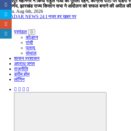
जमशेदपुर महानगर ने किया राहुल गांधी का पुतला दहन, कांग्रेस पार्टी पर दोहर
का निर्णय, झारखंड राज्य किसान सभा ने आंदोलन को सफल बनाने की अपील की
Thu. Aug 6th, 2026
नज़र हर खबर पर
प्रमंडल
कोल्हान
रांची
पलामू
संथाल
शासन प्रशासन
अपराध जगत
राजनीति
ड्रीम होम
लॉगिन