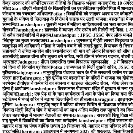
केंद्र सरकार की कॉर्पोरेटपरस्त नीतियों के खिलाफ भड़का जनाक्रोश: 10 अगस
सीट
Gua : डीएवी नोवामुंडी के खिलाड़ियों का एथलेटिक्स प्रतियोगिता में शानदा
संस्थान का स्वच्छता अभियान
Potka : विद्यार्थियों को साइबर अपराध पर कोवाल
युवाओं के भविष्य से खिलवाड़ के विरोध में सड़क पर उतरी भाजपा: बहरागोड़ा म
सम्मानित
Jamshedpur : तुलसी भवन में महिला साहित्यकारों का भव्य सावन मिलन 
गोस्वामी
Jamshedpur : झारखंड में व्यापार और उद्योग को मिलेगी नई दिशा, 1 अग
से अवैध कारोबारियों में हड़कंप
Jamshedpur : JPSC-JSSC पेपर लीक मामले की
सिंहभूम का मुख्य सलाहकार
Jamshedpur : जुगसलाई में एंटी लारवा छिड़काव की 
जादूगोड़ा की आदिवासी महिला ने जमीन बचाने की लगाई गुहार, विधायक से निरा
सहायकों ने उचित मानदेय और स्थायीकरण की मांग को लेकर विधायक को सौंपा ज
आरसीजेई अध्यक्ष वीना और सुजय बने सचिव, नयी टीम ने संभाला पदभार, रोटरी क
अस्पताल
Jadugora : पीएम उत्क्रमित उच्च विद्यालय खुकड़ाडीह + 2 में विद्यालय
को दिया दो दिवसीय प्रशिक्षण
Potka : राज्यपाल से मिलीं दुखनी सोरेन, JSSC सं
मुश्किल
Bahgragora : मानुषमुड़िया पंचायत भवन के पीछे सरकारी जमीन पर कब्ज
परखा हाल
Bahragora : गुरु पूर्णिमा पर बहरागोड़ा के मंदिरों में भाजपा का दीपोत
नरभेराम टीवीएस ने कर्मचारी का बकाया व फाइनल सेटलमेंट रोका, चीफ लेबर क
होना है आयोजन
Jamshedpur : बिरसानगर पीताम्बरा मंदिर में धूमधाम से मना गुरुप
अभियान
Ranchi : एक पेड़ मां के नाम कार्यक्रम में आम के पौधे का किया गया रो
स्टेडियम में चंपई सोरेन ने बढ़ाया खिलाड़ियों का हौसला
Kharagpur : झाड़ग्राम म
पूर्णिमा
Jadugora : गालूडीह नहर में घटिया बोल्डर पिचिंग से विधायक सोमेश 
विकास मंत्री दिलीप घोष ने योजनाओं का लाभ अंतिम व्यक्ति तक पहुंचाने का किय
लेकर बहरागोड़ा में भाजपा नेताओं का मंथन
Bahragora : सरस्वती शिशु विद्या मंदि
राह चुनने में विद्यार्थियों का किया गया मार्गदर्शन
Jamshedpur : मंईयां सम्मान योज
महासर माता का पंचम वार्षिक उत्सव 20 सितम्बर को, महासर माता परिवार की बैठक 
श्रद्धांजलि
Jhargram : झाड़ग्राम में जनगणना-2027 की शुरूआत, जिलाधिकारी ने 