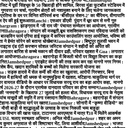
 जेपीएस बारीडीह का सहयोग, 200 से अधिक पुस्तकें भेंट
Jamshedpur
ें पूर्वी सिंहभूम के 50 खिलाड़ी होंगे शामिल, बिरसा मुंडा फुटबॉल स्टेडियम में
वत्ता पर चर्चा, ग्रामीण क्षेत्रों को नशामुक्त बनाने के लिए चलेगा जागरूकता
तिभा के दम पर विनित वॉरियर्स बना ‘बीसीएल सेशन-2’ का चैंपियन, वीणापाणि
इल ऐप की हुई शुरूआत
Ranchi : एसआर डीएवी पुंदाग में धूम धाम से मनी गुरु
hargram : झाड़ग्राम में ‘जी राम जी’ पंचायत सम्मेलन का आयोजन, ग्रामीण
ाना
Bahragora : संगठन की मजबूती,बूथ सशक्तिकरण तथा रविदास जयंती को
ल्डविन फार्म एरिया हाई स्कूल में करियर काउंसलिंग सत्र आयोजित, भविष्य की
ा ने हेमंत सोरेन को बताया धोखेबाज
Jamshedpur : बिष्टुपुर तुलसी भवन में
इट्स एंड एंटी करप्शन सोशल जस्टिस संगठन ने शहीदों को अर्पित की
ें लगातार बारिश से कच्चे मकान की दीवार ढही, परिवार दहशत में
Gua : लगातार
रम का आयोजन
Bahragora : बहरागोड़ा में बिजली चोरों पर विद्युत विभाग का कड़ा
मानित
Jamshedpur : प्राइवेट कंपनी की तरह काम कर रहा मानगो नगर निगम :
 विशेष कैंप, खदान श्रमिकों के बच्चों को मिलेगा सरकारी योजना का
a : सड़क हादसे में सेल कर्मी की मौत का खुलासा, आरोपी गिरफ्तार, बिना
 में हाथियों की धमक से मानुषमुड़िया में दहशत, मटिहाना-चाकुलिया मार्ग पर
 वायरल वीडियो के आधार पर विधायक सरयू राय का बड़ा आरोप कहा, मानगो
ष 2026-27 के दौरान प्रत्येक दानदाता परिवार का होगा सम्मान
Jamshedpur :
‘मनमानी’ के खिलाफ 27 जुलाई को हल्ला बोल, विधायक सरयू राय के नेतृत्व
पांच मासूमों की स्मृति में लगा रक्तदान शिविर
Bahragora : बहरागोड़ा में संगठन
टिहाना-चाकुलिया मार्ग पर खतरा
Jamshedpur : सोनारी में “कृष्णा वीडियो” का
ौसी बाड़ी से श्रद्धालुओं के उत्साह के साथ निकली भव्य बाहुड़ा
ाक विभाग की खास पहल, टाटानगर आरएमएस में मात्र ₹10 में मिलेंगे आकर्षक
UISL चलाए स्वच्छता अभियान : अनिल मोदी
Jamshedpur : शहर का अमन
 कुमार अग्रवाल से की शिष्टाचार भेंट, लिया आशीर्वाद
Jamshedpur : भाजपा