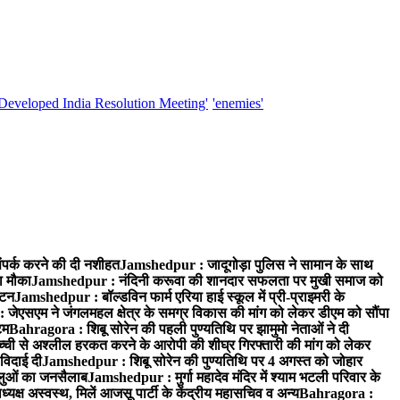
'Developed India Resolution Meeting'
'enemies'
पर्क करने की दी नशीहत
Jamshedpur : जादूगोड़ा पुलिस ने सामान के साथ
ा मौका
Jamshedpur : नंदिनी करूवा की शानदार सफलता पर मुखी समाज को
ाटन
Jamshedpur : बॉल्डविन फार्म एरिया हाई स्कूल में प्री-प्राइमरी के
जेएसएम ने जंगलमहल क्षेत्र के समग्र विकास की मांग को लेकर डीएम को सौंपा
टम
Bahragora : शिबू सोरेन की पहली पुण्यतिथि पर झामुमो नेताओं ने दी
च्ची से अश्लील हरकत करने के आरोपी की शीघ्र गिरफ्तारी की मांग को लेकर
 विदाई दी
Jamshedpur : शिबू सोरेन की पुण्यतिथि पर 4 अगस्त को जोहार
धालुओं का जनसैलाब
Jamshedpur : मुर्गा महादेव मंदिर में श्याम भटली परिवार के
यक्ष अस्वस्थ, मिलें आजसू पार्टी के केंद्रीय महासचिव व अन्य
Bahragora :