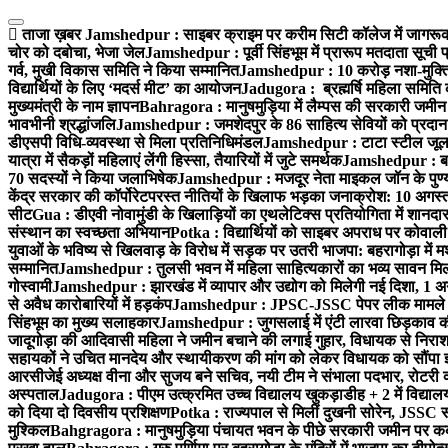
Skip
to
ताजा ख़बर
Jamshedpur : साइबर क्राइम पर करीम सिटी कॉलेज में जागरूकत
content
चोर को दबोचा, भेजा जेल
Jamshedpur : पूर्वी सिंहभूम में प्रारूप मतदाता सू
गर्व, मुखी विकास समिति ने किया सम्मानित
Jamshedpur : 10 करोड़ नशा-मुक्ति प
विद्यार्थियों के लिए ‘मदर्स मीट’ का आयोजन
Jadugora : ब्रह्मर्षि महिला समिति 
मुख्यमंत्री के नाम ज्ञापन
Bahragora : मानुषमुड़िया में लैम्पस की सरकारी जमीन 
भावभीनी श्रद्धांजलि
Jamshedpur : जमशेदपुर के 86 साहित्य सेवियों को प्रदान कि
डीएसपी विधि-व्यवस्था से मिला प्रतिनिधिमंडल
Jamshedpur : टाटा स्टील जूलॉजिक
यात्रा में सैकड़ों महिलाएं लेंगी हिस्सा, तैयारियों में जुटे समर्थक
Jamshedpur : बहरा
70 सदस्यों ने किया जलाभिषेक
Jamshedpur : मजदूर नेता माइकल जॉन के पुण्
केंद्र सरकार की कॉर्पोरेटपरस्त नीतियों के खिलाफ भड़का जनाक्रोश: 10 अगस
सीट
Gua : डीएवी नोवामुंडी के खिलाड़ियों का एथलेटिक्स प्रतियोगिता में शानदा
संस्थान का स्वच्छता अभियान
Potka : विद्यार्थियों को साइबर अपराध पर कोवाल
युवाओं के भविष्य से खिलवाड़ के विरोध में सड़क पर उतरी भाजपा: बहरागोड़ा म
सम्मानित
Jamshedpur : तुलसी भवन में महिला साहित्यकारों का भव्य सावन मिलन 
गोस्वामी
Jamshedpur : झारखंड में व्यापार और उद्योग को मिलेगी नई दिशा, 1 अग
से अवैध कारोबारियों में हड़कंप
Jamshedpur : JPSC-JSSC पेपर लीक मामले की
सिंहभूम का मुख्य सलाहकार
Jamshedpur : जुगसलाई में एंटी लारवा छिड़काव की 
जादूगोड़ा की आदिवासी महिला ने जमीन बचाने की लगाई गुहार, विधायक से निरा
सहायकों ने उचित मानदेय और स्थायीकरण की मांग को लेकर विधायक को सौंपा ज
आरसीजेई अध्यक्ष वीना और सुजय बने सचिव, नयी टीम ने संभाला पदभार, रोटरी क
अस्पताल
Jadugora : पीएम उत्क्रमित उच्च विद्यालय खुकड़ाडीह + 2 में विद्यालय
को दिया दो दिवसीय प्रशिक्षण
Potka : राज्यपाल से मिलीं दुखनी सोरेन, JSSC सं
मुश्किल
Bahgragora : मानुषमुड़िया पंचायत भवन के पीछे सरकारी जमीन पर कब्ज