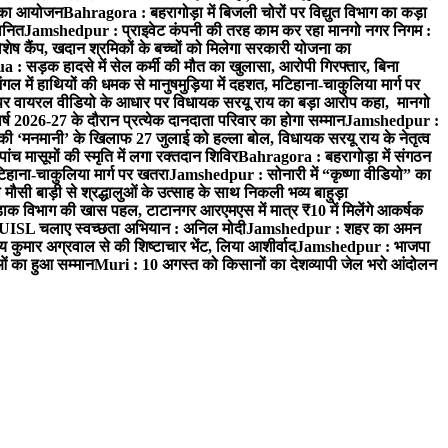
रम का आयोजन
Bahragora : बहरागोड़ा में बिजली चोरों पर विद्युत विभाग का कड़ा
मानित
Jamshedpur : प्राइवेट कंपनी की तरह काम कर रहा मानगो नगर निगम :
 विशेष कैंप, खदान श्रमिकों के बच्चों को मिलेगा सरकारी योजना का
a : सड़क हादसे में सेल कर्मी की मौत का खुलासा, आरोपी गिरफ्तार, बिना
 में हाथियों की धमक से मानुषमुड़िया में दहशत, मटिहाना-चाकुलिया मार्ग पर
 वायरल वीडियो के आधार पर विधायक सरयू राय का बड़ा आरोप कहा, मानगो
ष 2026-27 के दौरान प्रत्येक दानदाता परिवार का होगा सम्मान
Jamshedpur :
‘मनमानी’ के खिलाफ 27 जुलाई को हल्ला बोल, विधायक सरयू राय के नेतृत्व
पांच मासूमों की स्मृति में लगा रक्तदान शिविर
Bahragora : बहरागोड़ा में संगठन
टिहाना-चाकुलिया मार्ग पर खतरा
Jamshedpur : सोनारी में “कृष्णा वीडियो” का
ौसी बाड़ी से श्रद्धालुओं के उत्साह के साथ निकली भव्य बाहुड़ा
ाक विभाग की खास पहल, टाटानगर आरएमएस में मात्र ₹10 में मिलेंगे आकर्षक
UISL चलाए स्वच्छता अभियान : अनिल मोदी
Jamshedpur : शहर का अमन
 कुमार अग्रवाल से की शिष्टाचार भेंट, लिया आशीर्वाद
Jamshedpur : भाजपा
ाओं का हुआ सम्मान
Muri : 10 अगस्त को किसानों का देशव्यापी जेल भरो आंदोलन