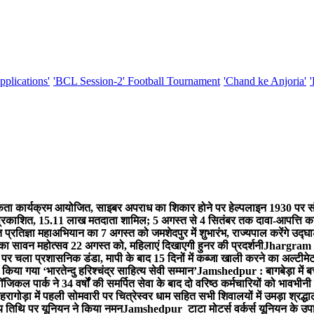
pplications'
'BCL Session-2' Football Tournament
'Chand ke Anjoria'
ा कार्यक्रम आयोजित, साइबर अपराध का शिकार होने पर हेल्पलाइन 1930 पर सं
ची प्रकाशित, 15.11 लाख मतदाता शामिल; 5 अगस्त से 4 सितंबर तक दावा-आपत्ति क
्रतिज्ञा महाअभियान का 7 अगस्त को जमशेदपुर में शुभारंभ, राज्यपाल करेंगे उद्घ
का सावन महोत्सव 22 अगस्त को, महिलाएं दिखाएगी हुनर की प्रदर्शनी
Jhargram : 
पर चला प्रशासनिक डंडा, मापी के बाद 15 दिनों में कब्जा खाली करने का अल्टीमे
या गया ‘भारतेन्दु हरिश्चंद्र साहित्य सेवी सम्मान’
Jamshedpur : बागबेड़ा में ब
ल पार्क ने 34 वर्षों की समर्पित सेवा के बाद दो वरिष्ठ कर्मचारियों को भावभीनी
गोड़ा में पहली सोमवारी पर चित्रेस्वर धाम सहित सभी शिवालयों में उमड़ा श्रद्
य तिथि पर यूनियन ने किया नमन
Jamshedpur टाटा मोटर्स वर्कर्स यूनियन के उपाध्