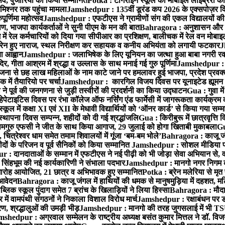
्सव, पुजारियों को किया सम्मानित
Potka : टांगराईन स्कूल की मोबाइल लाइब्रेरी को
मिश्नर तक पहुंचा मामला
Jamshedpur : 135वीं डूरंड कप 2026 के एक्सपोज़र विजिट म
ूर्णिमा महोत्सव
Jamshedpur : एफटीएस ने ग्रामीणों संग की एकल विद्यालयों की गुण
पण, भाजपा कार्यकर्ताओं ने सुनी पीएम के मन की बात
Bahragora : अनुशासन और प्र
ें रेल कर्मचारियों को दिया गया सीपीआर का प्रशिक्षण, बालीचक में रेल वन मोबा
सोरेन हुए नाराज, स्थल निरीक्षण कर सहायक व कनीय अभियंता को लगायी फटकार
J
ा आह्वान
Jamshedpur : जलाभिषेक के लिए यूनियन का जत्था हुआ बाबा नगरी रव
र, गीता आश्रम में श्रद्धा व उल्लास के साथ मनाई गई गुरु पूर्णिमा
Jamshedpur : बा
ना से छह लाख महिलाओं के नाम काटे जाने पर हमलावर हुई भाजपा, प्रदेश प्रवक्त
में तैयारियो पर चर्चा
Jamshedpur : कारगिल विजय दिवस पर यूनाइटेड ह्यूमन रा
पूर्व की जनगणना से जुड़ी तस्वीरों की प्रदर्शनी का किया उद्घाटन
Gua : गुवा म
हेपेटाइटिस दिवस पर रंभा कॉलेज ऑफ नर्सिंग एंड फार्मेसी में जागरूकता कार्यक्
ूल में कक्षा XI एवं XII के मेधावी विद्यार्थियों को ‘ऑनर कार्ड’ से किया गया सम्
्थापना दिवस सम्पन्न, शहीदों को दी गई श्रद्धांजलि
Gua : किरीबुरू में छात्रवृत्ति
समगुरु एफसी ने जीत के साथ किया आगाज, 29 जुलाई को होगा खिताबी मुकाबला
Gu
त्रेश्वर धाम समेत तमाम शिवालयों में गूंजा ‘बम-बम भोले’
Bahragora : काजू जंगल
ों के परिजन व पूर्व सैनिकों को किया सम्मानित
Jamshedpur : सोशल मीडिया पर
: दानदाताओं के सम्मान में एफटीएस ने नई पीढ़ी को भी जोड़ा सेवा अभियान से, वर्
सिंहभूम की नई कार्यकारिणी ने संभाला पदभार
Jamshedpur : मानगो नगर निगम की 
मारोह आयोजित, 21 छात्र व अभिभावक हुए सम्मानित
Potka : ब्रेन मलेरिया से मृत 
 आवेदन
Bahragora : काजू जंगल में हाथियों की धमक से मानुषमुड़िया में दहशत, म
िक स्कूल पुंदाग समेत 7 ब्रांच के खिलाड़ियों ने लिया हिस्सा
Bahragora : मौदा म
में वामपंथी संगठनों ने निकाला विशाल विरोध मार्च
Jamshedpur : रक्षाबंधन पर ड
, श्रद्धालुओं की उमड़ी भीड़
Jamshedpur : मानगो की तरह जुगसलाई में भी TS
shedpur : अग्रवाल सम्मेलन के राष्ट्रीय अध्यक्ष बसंत कुमार मित्तल ने डॉ. विजय