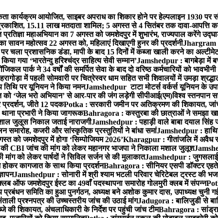
ा कार्यक्रम आयोजित, साइबर अपराध का शिकार होने पर हेल्पलाइन 1930 पर सं
ची प्रकाशित, 15.11 लाख मतदाता शामिल; 5 अगस्त से 4 सितंबर तक दावा-आपत्ति क
्रतिज्ञा महाअभियान का 7 अगस्त को जमशेदपुर में शुभारंभ, राज्यपाल करेंगे उद्घ
का सावन महोत्सव 22 अगस्त को, महिलाएं दिखाएगी हुनर की प्रदर्शनी
Jhargram : 
पर चला प्रशासनिक डंडा, मापी के बाद 15 दिनों में कब्जा खाली करने का अल्टीमे
या गया ‘भारतेन्दु हरिश्चंद्र साहित्य सेवी सम्मान’
Jamshedpur : बागबेड़ा में ब
ल पार्क ने 34 वर्षों की समर्पित सेवा के बाद दो वरिष्ठ कर्मचारियों को भावभीनी
गोड़ा में पहली सोमवारी पर चित्रेस्वर धाम सहित सभी शिवालयों में उमड़ा श्रद्
य तिथि पर यूनियन ने किया नमन
Jamshedpur टाटा मोटर्स वर्कर्स यूनियन के उपाध्
्त को ‘जेल भरो अभियान’ से आर-पार की जंग लड़ेगी सीपीआई(एम)
विश्व स्तनपान स
र प्रदर्शन, जीते 12 पदक
Potka : सरकारी जमीन पर अतिक्रमण की शिकायत, जांच
ी थाना प्रभारी ने किया जागरूक
Bahragora : कस्तुरबा की छात्राओं ने समझा ख
ें मशाल जुलूस निकाल जताई नाराजगी
Jamshedpur : पहाड़ी वाले बाबा दयाल सिंह जी की 
समारोह, कजरी और सांस्कृतिक प्रस्तुतियों ने बांधा समां
Jamshedpur : हाथियों 
स्त को जमशेदपुर में होगा ‘सिम्पोजियम 2026’
Kharagpur : गीतांजलि में अवैध रूप
 CBI जांच की मांग को लेकर महानगर भाजपा ने निकाला मशाल जुलूश
Jamshedp
मांग को लेकर पार्षदों ने सिविल सर्जन से की मुलाकात
Jamshedpur : जुगसलाई में
श होकर कागजात के साथ किया प्रदर्शन
Bahragora : सीनियर एसपी डॉक्टर एहतेश
्ञापन
Jamshedpur : सोनारी में श्री श्याम भटली परिवार चेरिटेबल ट्रस्ट की भजन संध
्लब ऑफ जमशेदपुर ईस्ट का 49वाँ पदस्थापना समारोह गोलमुरी क्लब में संपन्न
Potk
 प्रबंधन समिति का हुआ पुनर्गठन, अध्यक्ष बने अशोक कुमार दास, उपाध्यक्ष चुनी गई
ताली प्रश्नपत्र की उच्चस्तरीय जांच की उठाई मांग
Jadugora : बालिजुडी से बा
े की शिकायत, अंचलाधिकारी के निर्देश पर पहुंची जांच टीम
Bahragora : सांड्र