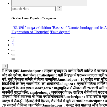
Search
for:
Or check our Popular Categories...
: डॉ. शर्मा
' mega exhibition
'Basics of Nanotechnology and its A
'Expression of Thoughts'
'Fake degree'
ताजा ख़बर
Jamshedpur : साइबर क्राइम पर करीम सिटी कॉलेज में जागरूकत
चोर को दबोचा, भेजा जेल
Jamshedpur : पूर्वी सिंहभूम में प्रारूप मतदाता सू
गर्व, मुखी विकास समिति ने किया सम्मानित
Jamshedpur : 10 करोड़ नशा-मुक्ति प
विद्यार्थियों के लिए ‘मदर्स मीट’ का आयोजन
Jadugora : ब्रह्मर्षि महिला समिति 
मुख्यमंत्री के नाम ज्ञापन
Bahragora : मानुषमुड़िया में लैम्पस की सरकारी जमीन 
भावभीनी श्रद्धांजलि
Jamshedpur : जमशेदपुर के 86 साहित्य सेवियों को प्रदान कि
डीएसपी विधि-व्यवस्था से मिला प्रतिनिधिमंडल
Jamshedpur : टाटा स्टील जूलॉजिक
यात्रा में सैकड़ों महिलाएं लेंगी हिस्सा, तैयारियों में जुटे समर्थक
Jamshedpur : बहरा
70 सदस्यों ने किया जलाभिषेक
Jamshedpur : मजदूर नेता माइकल जॉन के पुण्