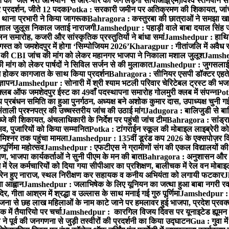
्त को ‘जेल भरो अभियान’ से आर-पार की जंग लड़ेगी सीपीआई(एम)
विश्व स्तनपान स
र प्रदर्शन, जीते 12 पदक
Potka : सरकारी जमीन पर अतिक्रमण की शिकायत, जांच
ी थाना प्रभारी ने किया जागरूक
Bahragora : कस्तुरबा की छात्राओं ने समझा ख
ें मशाल जुलूस निकाल जताई नाराजगी
Jamshedpur : पहाड़ी वाले बाबा दयाल सिंह जी की 
समारोह, कजरी और सांस्कृतिक प्रस्तुतियों ने बांधा समां
Jamshedpur : हाथियों 
स्त को जमशेदपुर में होगा ‘सिम्पोजियम 2026’
Kharagpur : गीतांजलि में अवैध रूप
 CBI जांच की मांग को लेकर महानगर भाजपा ने निकाला मशाल जुलूश
Jamshedp
मांग को लेकर पार्षदों ने सिविल सर्जन से की मुलाकात
Jamshedpur : जुगसलाई में
श होकर कागजात के साथ किया प्रदर्शन
Bahragora : सीनियर एसपी डॉक्टर एहतेश
्ञापन
Jamshedpur : सोनारी में श्री श्याम भटली परिवार चेरिटेबल ट्रस्ट की भजन संध
्लब ऑफ जमशेदपुर ईस्ट का 49वाँ पदस्थापना समारोह गोलमुरी क्लब में संपन्न
Potk
 प्रबंधन समिति का हुआ पुनर्गठन, अध्यक्ष बने अशोक कुमार दास, उपाध्यक्ष चुनी गई
ताली प्रश्नपत्र की उच्चस्तरीय जांच की उठाई मांग
Jadugora : बालिजुडी से बा
े की शिकायत, अंचलाधिकारी के निर्देश पर पहुंची जांच टीम
Bahragora : सांड्र
्सव, पुजारियों को किया सम्मानित
Potka : टांगराईन स्कूल की मोबाइल लाइब्रेरी को
मिश्नर तक पहुंचा मामला
Jamshedpur : 135वीं डूरंड कप 2026 के एक्सपोज़र विजिट म
ूर्णिमा महोत्सव
Jamshedpur : एफटीएस ने ग्रामीणों संग की एकल विद्यालयों की गुण
पण, भाजपा कार्यकर्ताओं ने सुनी पीएम के मन की बात
Bahragora : अनुशासन और प्र
ें रेल कर्मचारियों को दिया गया सीपीआर का प्रशिक्षण, बालीचक में रेल वन मोबा
सोरेन हुए नाराज, स्थल निरीक्षण कर सहायक व कनीय अभियंता को लगायी फटकार
J
ा आह्वान
Jamshedpur : जलाभिषेक के लिए यूनियन का जत्था हुआ बाबा नगरी रव
र, गीता आश्रम में श्रद्धा व उल्लास के साथ मनाई गई गुरु पूर्णिमा
Jamshedpur : बा
ना से छह लाख महिलाओं के नाम काटे जाने पर हमलावर हुई भाजपा, प्रदेश प्रवक्त
में तैयारियो पर चर्चा
Jamshedpur : कारगिल विजय दिवस पर यूनाइटेड ह्यूमन रा
पूर्व की जनगणना से जुड़ी तस्वीरों की प्रदर्शनी का किया उद्घाटन
Gua : गुवा म