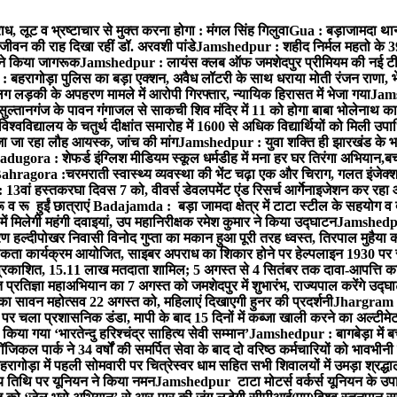
, लूट व भ्रष्टाचार से मुक्त करना होगा : मंगल सिंह गिलुवा
Gua : बड़ाजामदा थाना 
जीवन की राह दिखा रहीं डॉ. अरवशी पांडे
Jamshedpur : शहीद निर्मल महतो के 39वे
ं ने किया जागरूक
Jamshedpur : लायंस क्लब ऑफ जमशेदपुर प्रीमियम की नई टीम ने 
बहरागोड़ा पुलिस का बड़ा एक्शन, अवैध लॉटरी के साथ धराया मोती रंजन राणा, 
ग लड़की के अपहरण मामले में आरोपी गिरफ्तार, न्यायिक हिरासत में भेजा गया
Jams
ल्तानगंज के पावन गंगाजल से साकची शिव मंदिर में 11 को होगा बाबा भोलेनाथ 
वविद्यालय के चतुर्थ दीक्षांत समारोह में 1600 से अधिक विद्यार्थियों को मिली उप
जा जा रहा लौह आयस्क, जांच की मांग
Jamshedpur : युवा शक्ति ही झारखंड के भव
adugora : शेफर्ड इंग्लिश मीडियम स्कूल धर्मडीह में मना हर घर तिरंगा अभियान,बच्
ahragora :चरमराती स्वास्थ्य व्यवस्था की भेंट चढ़ा एक और चिराग, गलत इंजेक्श
3वां हस्तकरघा दिवस 7 को, वीवर्स डेवलपमेंट एंड रिसर्च आर्गेनाइजेशन कर रहा
 रू हुईं छात्राएं
Badajamda : बड़ा जामदा क्षेत्र में टाटा स्टील के सहयोग व द
ं मिलेगी महंगी दवाइयां, उप महानिरीक्षक रमेश कुमार ने किया उद्घाटन
Jamshedpur
 हल्दीपोखर निवासी विनोद गुप्ता का मकान हुआ पूरी तरह ध्वस्त, तिरपाल मुहैया 
ता कार्यक्रम आयोजित, साइबर अपराध का शिकार होने पर हेल्पलाइन 1930 पर स
ची प्रकाशित, 15.11 लाख मतदाता शामिल; 5 अगस्त से 4 सितंबर तक दावा-आपत्ति क
्रतिज्ञा महाअभियान का 7 अगस्त को जमशेदपुर में शुभारंभ, राज्यपाल करेंगे उद्घ
का सावन महोत्सव 22 अगस्त को, महिलाएं दिखाएगी हुनर की प्रदर्शनी
Jhargram : 
पर चला प्रशासनिक डंडा, मापी के बाद 15 दिनों में कब्जा खाली करने का अल्टीमे
या गया ‘भारतेन्दु हरिश्चंद्र साहित्य सेवी सम्मान’
Jamshedpur : बागबेड़ा में ब
ल पार्क ने 34 वर्षों की समर्पित सेवा के बाद दो वरिष्ठ कर्मचारियों को भावभीनी
गोड़ा में पहली सोमवारी पर चित्रेस्वर धाम सहित सभी शिवालयों में उमड़ा श्रद्
य तिथि पर यूनियन ने किया नमन
Jamshedpur टाटा मोटर्स वर्कर्स यूनियन के उपाध्