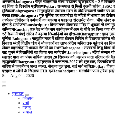
अस्पताल
Jadugora : पीएम उत्क्रमित उच्च विद्यालय खुकड़ाडीह + 2 में विद्यालय
को दिया दो दिवसीय प्रशिक्षण
Potka : राज्यपाल से मिलीं दुखनी सोरेन, JSSC सं
मुश्किल
Bahgragora : मानुषमुड़िया पंचायत भवन के पीछे सरकारी जमीन पर कब्ज
परखा हाल
Bahragora : गुरु पूर्णिमा पर बहरागोड़ा के मंदिरों में भाजपा का दीपोत
नरभेराम टीवीएस ने कर्मचारी का बकाया व फाइनल सेटलमेंट रोका, चीफ लेबर क
होना है आयोजन
Jamshedpur : बिरसानगर पीताम्बरा मंदिर में धूमधाम से मना गुरुप
अभियान
Ranchi : एक पेड़ मां के नाम कार्यक्रम में आम के पौधे का किया गया रो
स्टेडियम में चंपई सोरेन ने बढ़ाया खिलाड़ियों का हौसला
Kharagpur : झाड़ग्राम म
पूर्णिमा
Jadugora : गालूडीह नहर में घटिया बोल्डर पिचिंग से विधायक सोमेश 
विकास मंत्री दिलीप घोष ने योजनाओं का लाभ अंतिम व्यक्ति तक पहुंचाने का किय
लेकर बहरागोड़ा में भाजपा नेताओं का मंथन
Bahragora : सरस्वती शिशु विद्या मंदि
राह चुनने में विद्यार्थियों का किया गया मार्गदर्शन
Jamshedpur : मंईयां सम्मान योज
महासर माता का पंचम वार्षिक उत्सव 20 सितम्बर को, महासर माता परिवार की बैठक 
श्रद्धांजलि
Jhargram : झाड़ग्राम में जनगणना-2027 की शुरूआत, जिलाधिकारी ने 
बारिश से जनजीवन अस्त-व्यस्त, बोकना पुल डूबा, कई मार्ग बाधित
Potka : विश्व 
प्रहार: 8 लोगों के खिलाफ FIR दर्ज
Jamshedpur : बाल्डविन फार्म एरिया हाई स्क
Sun. Aug 9th, 2026
प्रमंडल
कोल्हान
रांची
पलामू
संथाल