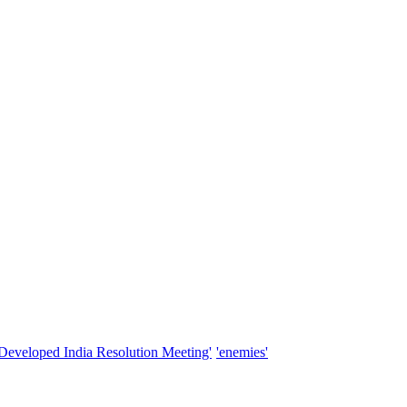
'Developed India Resolution Meeting'
'enemies'