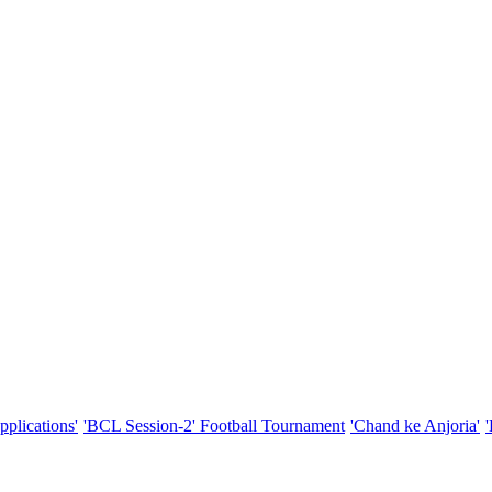
pplications'
'BCL Session-2' Football Tournament
'Chand ke Anjoria'