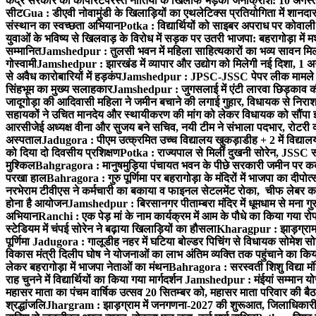
केंद्र सरकार की कॉर्पोरेटपरस्त नीतियों के खिलाफ भड़का जनाक्रोश: 10 अगस
सीट
Gua : डीएवी नोवामुंडी के खिलाड़ियों का एथलेटिक्स प्रतियोगिता में शानदा
संस्थान का स्वच्छता अभियान
Potka : विद्यार्थियों को साइबर अपराध पर कोवाल
युवाओं के भविष्य से खिलवाड़ के विरोध में सड़क पर उतरी भाजपा: बहरागोड़ा म
सम्मानित
Jamshedpur : तुलसी भवन में महिला साहित्यकारों का भव्य सावन मिलन 
गोस्वामी
Jamshedpur : झारखंड में व्यापार और उद्योग को मिलेगी नई दिशा, 1 अग
से अवैध कारोबारियों में हड़कंप
Jamshedpur : JPSC-JSSC पेपर लीक मामले की
सिंहभूम का मुख्य सलाहकार
Jamshedpur : जुगसलाई में एंटी लारवा छिड़काव की 
जादूगोड़ा की आदिवासी महिला ने जमीन बचाने की लगाई गुहार, विधायक से निरा
सहायकों ने उचित मानदेय और स्थायीकरण की मांग को लेकर विधायक को सौंपा ज
आरसीजेई अध्यक्ष वीना और सुजय बने सचिव, नयी टीम ने संभाला पदभार, रोटरी क
अस्पताल
Jadugora : पीएम उत्क्रमित उच्च विद्यालय खुकड़ाडीह + 2 में विद्यालय
को दिया दो दिवसीय प्रशिक्षण
Potka : राज्यपाल से मिलीं दुखनी सोरेन, JSSC सं
मुश्किल
Bahgragora : मानुषमुड़िया पंचायत भवन के पीछे सरकारी जमीन पर कब्ज
परखा हाल
Bahragora : गुरु पूर्णिमा पर बहरागोड़ा के मंदिरों में भाजपा का दीपोत
नरभेराम टीवीएस ने कर्मचारी का बकाया व फाइनल सेटलमेंट रोका, चीफ लेबर क
होना है आयोजन
Jamshedpur : बिरसानगर पीताम्बरा मंदिर में धूमधाम से मना गुरुप
अभियान
Ranchi : एक पेड़ मां के नाम कार्यक्रम में आम के पौधे का किया गया रो
स्टेडियम में चंपई सोरेन ने बढ़ाया खिलाड़ियों का हौसला
Kharagpur : झाड़ग्राम म
पूर्णिमा
Jadugora : गालूडीह नहर में घटिया बोल्डर पिचिंग से विधायक सोमेश 
विकास मंत्री दिलीप घोष ने योजनाओं का लाभ अंतिम व्यक्ति तक पहुंचाने का किय
लेकर बहरागोड़ा में भाजपा नेताओं का मंथन
Bahragora : सरस्वती शिशु विद्या मंदि
राह चुनने में विद्यार्थियों का किया गया मार्गदर्शन
Jamshedpur : मंईयां सम्मान योज
महासर माता का पंचम वार्षिक उत्सव 20 सितम्बर को, महासर माता परिवार की बैठक 
श्रद्धांजलि
Jhargram : झाड़ग्राम में जनगणना-2027 की शुरूआत, जिलाधिकारी ने 