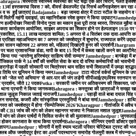
ahragora :चरमराती स्वास्थ्य व्यवस्था की भेंट चढ़ा एक और चिराग, गलत इंजेक्श
3वां हस्तकरघा दिवस 7 को, वीवर्स डेवलपमेंट एंड रिसर्च आर्गेनाइजेशन कर रहा
 रू हुईं छात्राएं
Badajamda : बड़ा जामदा क्षेत्र में टाटा स्टील के सहयोग व द
ं मिलेगी महंगी दवाइयां, उप महानिरीक्षक रमेश कुमार ने किया उद्घाटन
Jamshedpur
 हल्दीपोखर निवासी विनोद गुप्ता का मकान हुआ पूरी तरह ध्वस्त, तिरपाल मुहैया 
ता कार्यक्रम आयोजित, साइबर अपराध का शिकार होने पर हेल्पलाइन 1930 पर स
ची प्रकाशित, 15.11 लाख मतदाता शामिल; 5 अगस्त से 4 सितंबर तक दावा-आपत्ति क
्रतिज्ञा महाअभियान का 7 अगस्त को जमशेदपुर में शुभारंभ, राज्यपाल करेंगे उद्घ
का सावन महोत्सव 22 अगस्त को, महिलाएं दिखाएगी हुनर की प्रदर्शनी
Jhargram : 
पर चला प्रशासनिक डंडा, मापी के बाद 15 दिनों में कब्जा खाली करने का अल्टीमे
या गया ‘भारतेन्दु हरिश्चंद्र साहित्य सेवी सम्मान’
Jamshedpur : बागबेड़ा में ब
ल पार्क ने 34 वर्षों की समर्पित सेवा के बाद दो वरिष्ठ कर्मचारियों को भावभीनी
गोड़ा में पहली सोमवारी पर चित्रेस्वर धाम सहित सभी शिवालयों में उमड़ा श्रद्
य तिथि पर यूनियन ने किया नमन
Jamshedpur टाटा मोटर्स वर्कर्स यूनियन के उपाध्
्त को ‘जेल भरो अभियान’ से आर-पार की जंग लड़ेगी सीपीआई(एम)
विश्व स्तनपान स
र प्रदर्शन, जीते 12 पदक
Potka : सरकारी जमीन पर अतिक्रमण की शिकायत, जांच
ी थाना प्रभारी ने किया जागरूक
Bahragora : कस्तुरबा की छात्राओं ने समझा ख
ें मशाल जुलूस निकाल जताई नाराजगी
Jamshedpur : पहाड़ी वाले बाबा दयाल सिंह जी की 
समारोह, कजरी और सांस्कृतिक प्रस्तुतियों ने बांधा समां
Jamshedpur : हाथियों 
स्त को जमशेदपुर में होगा ‘सिम्पोजियम 2026’
Kharagpur : गीतांजलि में अवैध रूप
 CBI जांच की मांग को लेकर महानगर भाजपा ने निकाला मशाल जुलूश
Jamshedp
मांग को लेकर पार्षदों ने सिविल सर्जन से की मुलाकात
Jamshedpur : जुगसलाई में
श होकर कागजात के साथ किया प्रदर्शन
Bahragora : सीनियर एसपी डॉक्टर एहतेश
्ञापन
Jamshedpur : सोनारी में श्री श्याम भटली परिवार चेरिटेबल ट्रस्ट की भजन संध
्लब ऑफ जमशेदपुर ईस्ट का 49वाँ पदस्थापना समारोह गोलमुरी क्लब में संपन्न
Potk