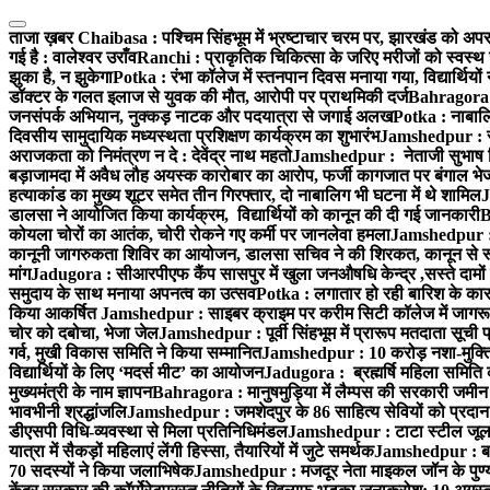
Skip
to
ताजा ख़बर
Chaibasa : पश्चिम सिंहभूम में भ्रष्टाचार चरम पर, झारखंड को अपराध
content
गई है : वालेश्वर उराँव
Ranchi : प्राकृतिक चिकित्सा के जरिए मरीजों को स्वस्थ 
झुका है, न झुकेगा
Potka : रंभा कॉलेज में स्तनपान दिवस मनाया गया, विद्यार्थियो
डॉक्टर के गलत इलाज से युवक की मौत, आरोपी पर प्राथमिकी दर्ज
Bahragora : 
जनसंपर्क अभियान, नुक्कड़ नाटक और पदयात्रा से जगाई अलख
Potka : नाबालि
दिवसीय सामुदायिक मध्यस्थता प्रशिक्षण कार्यक्रम का शुभारंभ
Jamshedpur : सु
अराजकता को निमंत्रण न दे : देवेंद्र नाथ महतो
Jamshedpur : नेताजी सुभाष विश्
बड़ाजामदा में अवैध लौह अयस्क कारोबार का आरोप, फर्जी कागजात पर बंगाल भे
हत्याकांड का मुख्य शूटर समेत तीन गिरफ्तार, दो नाबालिग भी घटना में थे शामिल
J
डालसा ने आयोजित किया कार्यक्रम, विद्यार्थियों को कानून की दी गई जानकारी
B
कोयला चोरों का आतंक, चोरी रोकने गए कर्मी पर जानलेवा हमला
Jamshedpur : 1
कानूनी जागरुकता शिविर का आयोजन, डालसा सचिव ने की शिरकत, कानून से रू व
मांग
Jadugora : सीआरपीएफ कैंप सासपुर में खुला जनऔषधि केन्द्र ,सस्ते दामों मे
समुदाय के साथ मनाया अपनत्व का उत्सव
Potka : लगातार हो रही बारिश के कारण
किया आकर्षित
Jamshedpur : साइबर क्राइम पर करीम सिटी कॉलेज में जागरूक
चोर को दबोचा, भेजा जेल
Jamshedpur : पूर्वी सिंहभूम में प्रारूप मतदाता सू
गर्व, मुखी विकास समिति ने किया सम्मानित
Jamshedpur : 10 करोड़ नशा-मुक्ति प
विद्यार्थियों के लिए ‘मदर्स मीट’ का आयोजन
Jadugora : ब्रह्मर्षि महिला समिति 
मुख्यमंत्री के नाम ज्ञापन
Bahragora : मानुषमुड़िया में लैम्पस की सरकारी जमीन 
भावभीनी श्रद्धांजलि
Jamshedpur : जमशेदपुर के 86 साहित्य सेवियों को प्रदान कि
डीएसपी विधि-व्यवस्था से मिला प्रतिनिधिमंडल
Jamshedpur : टाटा स्टील जूलॉजिक
यात्रा में सैकड़ों महिलाएं लेंगी हिस्सा, तैयारियों में जुटे समर्थक
Jamshedpur : बहरा
70 सदस्यों ने किया जलाभिषेक
Jamshedpur : मजदूर नेता माइकल जॉन के पुण्