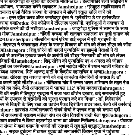
न से बहरागोड़ा के युवक की दर्दनाक मौत
Potka : हल्दीपोखर रेलवे साइडिंग में
 आयोजन, राज्यपाल करेंगे उद्घाटन
Jamshedpur : ग्रेजुएट महाविद्यालय में
यानंद एंग्लो वैदिक संस्था के संचालन में डीएवी स्कूल खोले जाने की
 : इनर व्हील क्लब ऑफ जमशेदपुर ईस्ट ने फ्रेंडशिप डे पर ट्रांसजेंडर
कराया गया
Potka: रंभा कॉलेज में टीएलएम प्रदर्शनी, प्रशिक्षुओं ने नवाचार से
ंपर्क करने की दी नशीहत
Jamshedpur : जादूगोड़ा पुलिस ने सामान के साथ
ा मौका
Jamshedpur : नंदिनी करूवा की शानदार सफलता पर मुखी समाज को
ाटन
Jamshedpur : बॉल्डविन फार्म एरिया हाई स्कूल में प्री-प्राइमरी के
जेएसएम ने जंगलमहल क्षेत्र के समग्र विकास की मांग को लेकर डीएम को सौंपा
टम
Bahragora : शिबू सोरेन की पहली पुण्यतिथि पर झामुमो नेताओं ने दी
च्ची से अश्लील हरकत करने के आरोपी की शीघ्र गिरफ्तारी की मांग को लेकर
 विदाई दी
Jamshedpur : शिबू सोरेन की पुण्यतिथि पर 4 अगस्त को जोहार
धालुओं का जनसैलाब
Jamshedpur : मुर्गा महादेव मंदिर में श्याम भटली परिवार के
यक्ष अस्वस्थ, मिलें आजसू पार्टी के केंद्रीय महासचिव व अन्य
Bahragora :
प्ताह: खीरसा दूध नवजात बच्चे को कई जानलेवा बीमारियों से बचाता है: डॉ
 करने पहुंचे सीओ
Potka : गीतिलता गांव में उन्नत भारत अभियान के तहत रंभा
ाकी का काम, कैसे आपातकाल में ‘डायल 112’ बनेगा मददगार
Bahragora :
स्मृति में बिष्टुपुर गुरुद्वारा में सजा भव्य कीर्तन दरबार, कई समाजसेवी हुए
के उपद्रव से ग्रामीणों को सुरक्षा प्रदान करे वन विभाग : डॉ. दिनेशानंद
 से बिक्री के लिए रखा 80 कार्टन पैक्ड ड्रिंकिंग वाटर जब्त, रेलवे की कार्रवाई
ur : झारखंड आन्दोलनकारी संघर्ष मोर्चा ने प्रणब नाहा को बनाया पूर्वी
 राजस्थानी ब्राह्मण महिला संघ का तीन दिवसीय राखी मेला शुरू
Jadugora :
ाम वकारिब ने किया बहरागोड़ा थाना का औचक निरीक्षण
Bahragora : पंचायत
्या में बाबा श्याम के भजनों की रसधार में खुब झूमे श्रद्धालु
Jamshedpur :
a : सड़क दुर्घटना में घायल युवक को समाजसेवी किशन गुप्ता ने पहुंचाया