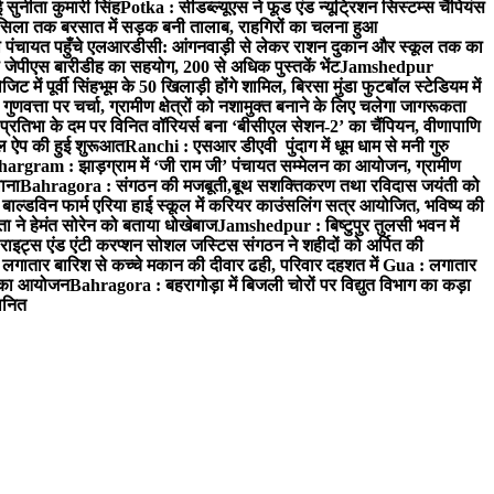
 सुनीता कुमारी सिंह
Potka : सीडब्ल्यूएस ने फूड एंड न्यूट्रिशन सिस्टम्स चैंपियंस
सिला तक बरसात में सड़क बनी तालाब, राहगिरों का चलना हुआ
ा पंचायत पहुँचे एलआरडीसी: आंगनवाड़ी से लेकर राशन दुकान और स्कूल तक का
 जेपीएस बारीडीह का सहयोग, 200 से अधिक पुस्तकें भेंट
Jamshedpur
ें पूर्वी सिंहभूम के 50 खिलाड़ी होंगे शामिल, बिरसा मुंडा फुटबॉल स्टेडियम में
वत्ता पर चर्चा, ग्रामीण क्षेत्रों को नशामुक्त बनाने के लिए चलेगा जागरूकता
तिभा के दम पर विनित वॉरियर्स बना ‘बीसीएल सेशन-2’ का चैंपियन, वीणापाणि
इल ऐप की हुई शुरूआत
Ranchi : एसआर डीएवी पुंदाग में धूम धाम से मनी गुरु
hargram : झाड़ग्राम में ‘जी राम जी’ पंचायत सम्मेलन का आयोजन, ग्रामीण
ाना
Bahragora : संगठन की मजबूती,बूथ सशक्तिकरण तथा रविदास जयंती को
ल्डविन फार्म एरिया हाई स्कूल में करियर काउंसलिंग सत्र आयोजित, भविष्य की
ा ने हेमंत सोरेन को बताया धोखेबाज
Jamshedpur : बिष्टुपुर तुलसी भवन में
इट्स एंड एंटी करप्शन सोशल जस्टिस संगठन ने शहीदों को अर्पित की
ें लगातार बारिश से कच्चे मकान की दीवार ढही, परिवार दहशत में
Gua : लगातार
रम का आयोजन
Bahragora : बहरागोड़ा में बिजली चोरों पर विद्युत विभाग का कड़ा
मानित