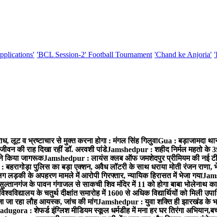
pplications'
'BCL Session-2' Football Tournament
'Chand ke Anjoria'
, लूट व भ्रष्टाचार से मुक्त करना होगा : मंगल सिंह गिलुवा
Gua : बड़ाजामदा थाना 
जीवन की राह दिखा रहीं डॉ. अरवशी पांडे
Jamshedpur : शहीद निर्मल महतो के 39वे
ं ने किया जागरूक
Jamshedpur : लायंस क्लब ऑफ जमशेदपुर प्रीमियम की नई टीम ने 
बहरागोड़ा पुलिस का बड़ा एक्शन, अवैध लॉटरी के साथ धराया मोती रंजन राणा, 
ग लड़की के अपहरण मामले में आरोपी गिरफ्तार, न्यायिक हिरासत में भेजा गया
Jams
ल्तानगंज के पावन गंगाजल से साकची शिव मंदिर में 11 को होगा बाबा भोलेनाथ 
वविद्यालय के चतुर्थ दीक्षांत समारोह में 1600 से अधिक विद्यार्थियों को मिली उप
जा जा रहा लौह आयस्क, जांच की मांग
Jamshedpur : युवा शक्ति ही झारखंड के भव
adugora : शेफर्ड इंग्लिश मीडियम स्कूल धर्मडीह में मना हर घर तिरंगा अभियान,बच्