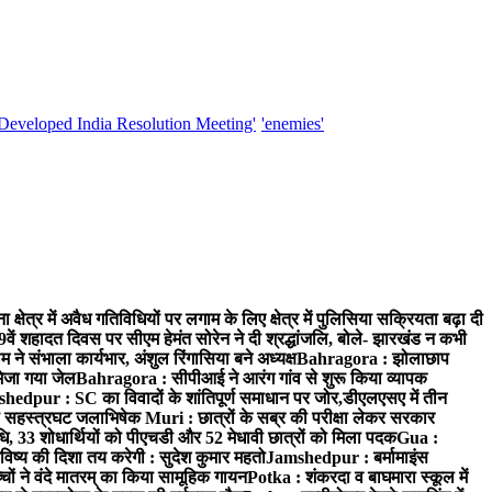
'Developed India Resolution Meeting'
'enemies'
क्षेत्र में अवैध गतिविधियों पर लगाम के लिए क्षेत्र में पुलिसिया सक्रियता बढ़ा दी
ं शहादत दिवस पर सीएम हेमंत सोरेन ने दी श्रद्धांजलि, बोले- झारखंड न कभी
संभाला कार्यभार, अंशुल रिंगासिया बने अध्यक्ष
Bahragora : झोलाछाप
भेजा गया जेल
Bahragora : सीपीआई ने आरंग गांव से शुरू किया व्यापक
hedpur : SC का विवादों के शांतिपूर्ण समाधान पर जोर,डीएलएसए में तीन
का सहस्त्रघट जलाभिषेक
Muri : छात्रों के सब्र की परीक्षा लेकर सरकार
ाधि, 33 शोधार्थियों को पीएचडी और 52 मेधावी छात्रों को मिला पदक
Gua :
िष्य की दिशा तय करेगी : सुदेश कुमार महतो
Jamshedpur : बर्मामाइंस
चों ने वंदे मातरम् का किया सामूहिक गायन
Potka : शंकरदा व बाघमारा स्कूल में