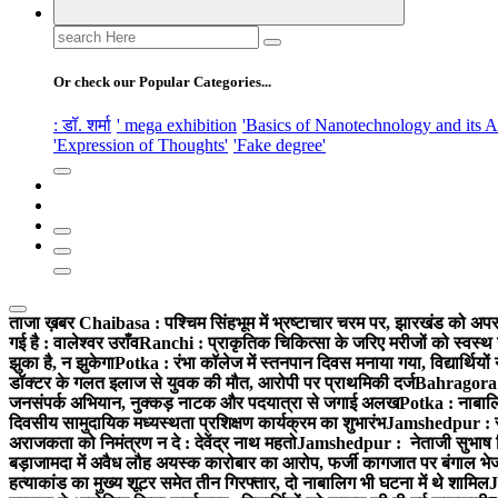
Search
for:
Or check our Popular Categories...
: डॉ. शर्मा
' mega exhibition
'Basics of Nanotechnology and its A
'Expression of Thoughts'
'Fake degree'
ताजा ख़बर
Chaibasa : पश्चिम सिंहभूम में भ्रष्टाचार चरम पर, झारखंड को अपराध
गई है : वालेश्वर उराँव
Ranchi : प्राकृतिक चिकित्सा के जरिए मरीजों को स्वस्थ 
झुका है, न झुकेगा
Potka : रंभा कॉलेज में स्तनपान दिवस मनाया गया, विद्यार्थियो
डॉक्टर के गलत इलाज से युवक की मौत, आरोपी पर प्राथमिकी दर्ज
Bahragora : 
जनसंपर्क अभियान, नुक्कड़ नाटक और पदयात्रा से जगाई अलख
Potka : नाबालि
दिवसीय सामुदायिक मध्यस्थता प्रशिक्षण कार्यक्रम का शुभारंभ
Jamshedpur : सु
अराजकता को निमंत्रण न दे : देवेंद्र नाथ महतो
Jamshedpur : नेताजी सुभाष विश्
बड़ाजामदा में अवैध लौह अयस्क कारोबार का आरोप, फर्जी कागजात पर बंगाल भे
हत्याकांड का मुख्य शूटर समेत तीन गिरफ्तार, दो नाबालिग भी घटना में थे शामिल
J