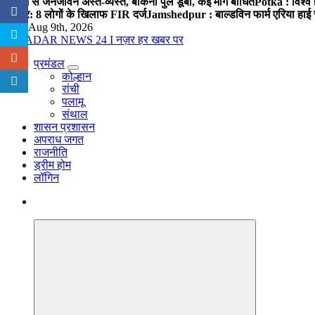
बारिश से जनजीवन अस्त-व्यस्त, बोकना पुल डूबा, कई मार्ग बाधित
Potka : विश्व 
प्रहार: 8 लोगों के खिलाफ FIR दर्ज
Jamshedpur : बाल्डविन फार्म एरिया हाई स्क
Sun. Aug 9th, 2026
प्रमंडल
नज़र हर खबर पर
कोल्हान
रांची
पलामू
संथाल
शासन प्रशासन
अपराध जगत
राजनीति
ड्रीम होम
लॉगिन