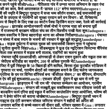
प्ताह: खीरसा दूध नवजात बच्चे को कई जानलेवा बीमारियों से बचाता है: डॉ
 करने पहुंचे सीओ
Potka : गीतिलता गांव में उन्नत भारत अभियान के तहत रंभा
ाकी का काम, कैसे आपातकाल में ‘डायल 112’ बनेगा मददगार
Bahragora :
स्मृति में बिष्टुपुर गुरुद्वारा में सजा भव्य कीर्तन दरबार, कई समाजसेवी हुए
के उपद्रव से ग्रामीणों को सुरक्षा प्रदान करे वन विभाग : डॉ. दिनेशानंद
 से बिक्री के लिए रखा 80 कार्टन पैक्ड ड्रिंकिंग वाटर जब्त, रेलवे की कार्रवाई
ur : झारखंड आन्दोलनकारी संघर्ष मोर्चा ने प्रणब नाहा को बनाया पूर्वी
 राजस्थानी ब्राह्मण महिला संघ का तीन दिवसीय राखी मेला शुरू
Jadugora :
ाम वकारिब ने किया बहरागोड़ा थाना का औचक निरीक्षण
Bahragora : पंचायत
्या में बाबा श्याम के भजनों की रसधार में खुब झूमे श्रद्धालु
Jamshedpur :
a : सड़क दुर्घटना में घायल युवक को समाजसेवी किशन गुप्ता ने पहुंचाया
 सुनीता कुमारी सिंह
Potka : सीडब्ल्यूएस ने फूड एंड न्यूट्रिशन सिस्टम्स चैंपियंस
सिला तक बरसात में सड़क बनी तालाब, राहगिरों का चलना हुआ
ा पंचायत पहुँचे एलआरडीसी: आंगनवाड़ी से लेकर राशन दुकान और स्कूल तक का
 जेपीएस बारीडीह का सहयोग, 200 से अधिक पुस्तकें भेंट
Jamshedpur
ें पूर्वी सिंहभूम के 50 खिलाड़ी होंगे शामिल, बिरसा मुंडा फुटबॉल स्टेडियम में
वत्ता पर चर्चा, ग्रामीण क्षेत्रों को नशामुक्त बनाने के लिए चलेगा जागरूकता
तिभा के दम पर विनित वॉरियर्स बना ‘बीसीएल सेशन-2’ का चैंपियन, वीणापाणि
इल ऐप की हुई शुरूआत
Ranchi : एसआर डीएवी पुंदाग में धूम धाम से मनी गुरु
hargram : झाड़ग्राम में ‘जी राम जी’ पंचायत सम्मेलन का आयोजन, ग्रामीण
ाना
Bahragora : संगठन की मजबूती,बूथ सशक्तिकरण तथा रविदास जयंती को
ल्डविन फार्म एरिया हाई स्कूल में करियर काउंसलिंग सत्र आयोजित, भविष्य की
ा ने हेमंत सोरेन को बताया धोखेबाज
Jamshedpur : बिष्टुपुर तुलसी भवन में
इट्स एंड एंटी करप्शन सोशल जस्टिस संगठन ने शहीदों को अर्पित की
ें लगातार बारिश से कच्चे मकान की दीवार ढही, परिवार दहशत में
Gua : लगातार