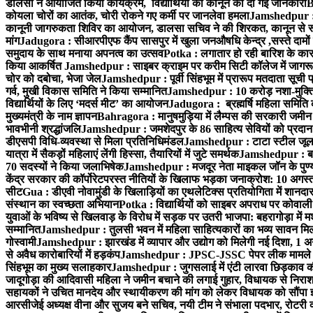
डालसा ने आयोजित किया कार्यक्रम, विद्यार्थियों को कानून की दी गई जानकारी
B
कोयला चोरों का आतंक, चोरी रोकने गए कर्मी पर जानलेवा हमला
Jamshedpur : 1
कानूनी जागरुकता शिविर का आयोजन, डालसा सचिव ने की शिरकत, कानून से रू व
मांग
Jadugora : सीआरपीएफ कैंप सासपुर में खुला जनऔषधि केन्द्र ,सस्ते दामों मे
समुदाय के साथ मनाया अपनत्व का उत्सव
Potka : लगातार हो रही बारिश के कारण
किया आकर्षित
Jamshedpur : साइबर क्राइम पर करीम सिटी कॉलेज में जागरूक
चोर को दबोचा, भेजा जेल
Jamshedpur : पूर्वी सिंहभूम में प्रारूप मतदाता सू
गर्व, मुखी विकास समिति ने किया सम्मानित
Jamshedpur : 10 करोड़ नशा-मुक्ति प
विद्यार्थियों के लिए ‘मदर्स मीट’ का आयोजन
Jadugora : ब्रह्मर्षि महिला समिति 
मुख्यमंत्री के नाम ज्ञापन
Bahragora : मानुषमुड़िया में लैम्पस की सरकारी जमीन 
भावभीनी श्रद्धांजलि
Jamshedpur : जमशेदपुर के 86 साहित्य सेवियों को प्रदान कि
डीएसपी विधि-व्यवस्था से मिला प्रतिनिधिमंडल
Jamshedpur : टाटा स्टील जूलॉजिक
यात्रा में सैकड़ों महिलाएं लेंगी हिस्सा, तैयारियों में जुटे समर्थक
Jamshedpur : बहरा
70 सदस्यों ने किया जलाभिषेक
Jamshedpur : मजदूर नेता माइकल जॉन के पुण्
केंद्र सरकार की कॉर्पोरेटपरस्त नीतियों के खिलाफ भड़का जनाक्रोश: 10 अगस
सीट
Gua : डीएवी नोवामुंडी के खिलाड़ियों का एथलेटिक्स प्रतियोगिता में शानदा
संस्थान का स्वच्छता अभियान
Potka : विद्यार्थियों को साइबर अपराध पर कोवाल
युवाओं के भविष्य से खिलवाड़ के विरोध में सड़क पर उतरी भाजपा: बहरागोड़ा म
सम्मानित
Jamshedpur : तुलसी भवन में महिला साहित्यकारों का भव्य सावन मिलन 
गोस्वामी
Jamshedpur : झारखंड में व्यापार और उद्योग को मिलेगी नई दिशा, 1 अग
से अवैध कारोबारियों में हड़कंप
Jamshedpur : JPSC-JSSC पेपर लीक मामले की
सिंहभूम का मुख्य सलाहकार
Jamshedpur : जुगसलाई में एंटी लारवा छिड़काव की 
जादूगोड़ा की आदिवासी महिला ने जमीन बचाने की लगाई गुहार, विधायक से निरा
सहायकों ने उचित मानदेय और स्थायीकरण की मांग को लेकर विधायक को सौंपा ज
आरसीजेई अध्यक्ष वीना और सुजय बने सचिव, नयी टीम ने संभाला पदभार, रोटरी क