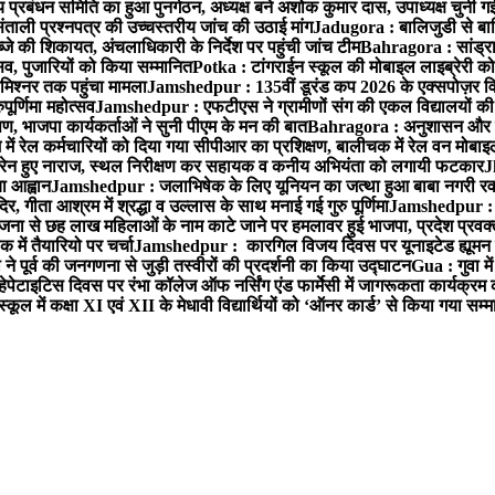
 प्रबंधन समिति का हुआ पुनर्गठन, अध्यक्ष बने अशोक कुमार दास, उपाध्यक्ष चुनी गई
ताली प्रश्नपत्र की उच्चस्तरीय जांच की उठाई मांग
Jadugora : बालिजुडी से बा
े की शिकायत, अंचलाधिकारी के निर्देश पर पहुंची जांच टीम
Bahragora : सांड्र
्सव, पुजारियों को किया सम्मानित
Potka : टांगराईन स्कूल की मोबाइल लाइब्रेरी को
मिश्नर तक पहुंचा मामला
Jamshedpur : 135वीं डूरंड कप 2026 के एक्सपोज़र विजिट म
ूर्णिमा महोत्सव
Jamshedpur : एफटीएस ने ग्रामीणों संग की एकल विद्यालयों की गुण
पण, भाजपा कार्यकर्ताओं ने सुनी पीएम के मन की बात
Bahragora : अनुशासन और प्र
ें रेल कर्मचारियों को दिया गया सीपीआर का प्रशिक्षण, बालीचक में रेल वन मोबा
सोरेन हुए नाराज, स्थल निरीक्षण कर सहायक व कनीय अभियंता को लगायी फटकार
J
ा आह्वान
Jamshedpur : जलाभिषेक के लिए यूनियन का जत्था हुआ बाबा नगरी रव
र, गीता आश्रम में श्रद्धा व उल्लास के साथ मनाई गई गुरु पूर्णिमा
Jamshedpur : बा
ना से छह लाख महिलाओं के नाम काटे जाने पर हमलावर हुई भाजपा, प्रदेश प्रवक्त
में तैयारियो पर चर्चा
Jamshedpur : कारगिल विजय दिवस पर यूनाइटेड ह्यूमन रा
पूर्व की जनगणना से जुड़ी तस्वीरों की प्रदर्शनी का किया उद्घाटन
Gua : गुवा म
हेपेटाइटिस दिवस पर रंभा कॉलेज ऑफ नर्सिंग एंड फार्मेसी में जागरूकता कार्यक्
ूल में कक्षा XI एवं XII के मेधावी विद्यार्थियों को ‘ऑनर कार्ड’ से किया गया सम्