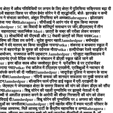
क्षेत्र में अवैध गतिविधियों पर लगाम के लिए क्षेत्र में पुलिसिया सक्रियता बढ़ा दी
ं शहादत दिवस पर सीएम हेमंत सोरेन ने दी श्रद्धांजलि, बोले- झारखंड न कभी
संभाला कार्यभार, अंशुल रिंगासिया बने अध्यक्ष
Bahragora : झोलाछाप
भेजा गया जेल
Bahragora : सीपीआई ने आरंग गांव से शुरू किया व्यापक
hedpur : SC का विवादों के शांतिपूर्ण समाधान पर जोर,डीएलएसए में तीन
का सहस्त्रघट जलाभिषेक
Muri : छात्रों के सब्र की परीक्षा लेकर सरकार
ाधि, 33 शोधार्थियों को पीएचडी और 52 मेधावी छात्रों को मिला पदक
Gua :
िष्य की दिशा तय करेगी : सुदेश कुमार महतो
Jamshedpur : बर्मामाइंस
चों ने वंदे मातरम् का किया सामूहिक गायन
Potka : शंकरदा व बाघमारा स्कूल में
न से बहरागोड़ा के युवक की दर्दनाक मौत
Potka : हल्दीपोखर रेलवे साइडिंग में
 आयोजन, राज्यपाल करेंगे उद्घाटन
Jamshedpur : ग्रेजुएट महाविद्यालय में
यानंद एंग्लो वैदिक संस्था के संचालन में डीएवी स्कूल खोले जाने की
 : इनर व्हील क्लब ऑफ जमशेदपुर ईस्ट ने फ्रेंडशिप डे पर ट्रांसजेंडर
कराया गया
Potka: रंभा कॉलेज में टीएलएम प्रदर्शनी, प्रशिक्षुओं ने नवाचार से
ंपर्क करने की दी नशीहत
Jamshedpur : जादूगोड़ा पुलिस ने सामान के साथ
ा मौका
Jamshedpur : नंदिनी करूवा की शानदार सफलता पर मुखी समाज को
ाटन
Jamshedpur : बॉल्डविन फार्म एरिया हाई स्कूल में प्री-प्राइमरी के
जेएसएम ने जंगलमहल क्षेत्र के समग्र विकास की मांग को लेकर डीएम को सौंपा
टम
Bahragora : शिबू सोरेन की पहली पुण्यतिथि पर झामुमो नेताओं ने दी
च्ची से अश्लील हरकत करने के आरोपी की शीघ्र गिरफ्तारी की मांग को लेकर
 विदाई दी
Jamshedpur : शिबू सोरेन की पुण्यतिथि पर 4 अगस्त को जोहार
धालुओं का जनसैलाब
Jamshedpur : मुर्गा महादेव मंदिर में श्याम भटली परिवार के
यक्ष अस्वस्थ, मिलें आजसू पार्टी के केंद्रीय महासचिव व अन्य
Bahragora :