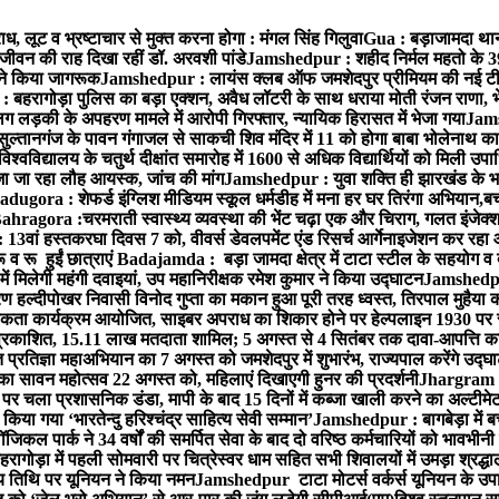
, लूट व भ्रष्टाचार से मुक्त करना होगा : मंगल सिंह गिलुवा
Gua : बड़ाजामदा थाना 
जीवन की राह दिखा रहीं डॉ. अरवशी पांडे
Jamshedpur : शहीद निर्मल महतो के 39वे
ं ने किया जागरूक
Jamshedpur : लायंस क्लब ऑफ जमशेदपुर प्रीमियम की नई टीम ने 
बहरागोड़ा पुलिस का बड़ा एक्शन, अवैध लॉटरी के साथ धराया मोती रंजन राणा, 
ग लड़की के अपहरण मामले में आरोपी गिरफ्तार, न्यायिक हिरासत में भेजा गया
Jams
ल्तानगंज के पावन गंगाजल से साकची शिव मंदिर में 11 को होगा बाबा भोलेनाथ 
वविद्यालय के चतुर्थ दीक्षांत समारोह में 1600 से अधिक विद्यार्थियों को मिली उप
जा जा रहा लौह आयस्क, जांच की मांग
Jamshedpur : युवा शक्ति ही झारखंड के भव
adugora : शेफर्ड इंग्लिश मीडियम स्कूल धर्मडीह में मना हर घर तिरंगा अभियान,बच्
ahragora :चरमराती स्वास्थ्य व्यवस्था की भेंट चढ़ा एक और चिराग, गलत इंजेक्श
3वां हस्तकरघा दिवस 7 को, वीवर्स डेवलपमेंट एंड रिसर्च आर्गेनाइजेशन कर रहा
 रू हुईं छात्राएं
Badajamda : बड़ा जामदा क्षेत्र में टाटा स्टील के सहयोग व द
ं मिलेगी महंगी दवाइयां, उप महानिरीक्षक रमेश कुमार ने किया उद्घाटन
Jamshedpur
 हल्दीपोखर निवासी विनोद गुप्ता का मकान हुआ पूरी तरह ध्वस्त, तिरपाल मुहैया 
ता कार्यक्रम आयोजित, साइबर अपराध का शिकार होने पर हेल्पलाइन 1930 पर स
ची प्रकाशित, 15.11 लाख मतदाता शामिल; 5 अगस्त से 4 सितंबर तक दावा-आपत्ति क
्रतिज्ञा महाअभियान का 7 अगस्त को जमशेदपुर में शुभारंभ, राज्यपाल करेंगे उद्घ
का सावन महोत्सव 22 अगस्त को, महिलाएं दिखाएगी हुनर की प्रदर्शनी
Jhargram : 
पर चला प्रशासनिक डंडा, मापी के बाद 15 दिनों में कब्जा खाली करने का अल्टीमे
या गया ‘भारतेन्दु हरिश्चंद्र साहित्य सेवी सम्मान’
Jamshedpur : बागबेड़ा में ब
ल पार्क ने 34 वर्षों की समर्पित सेवा के बाद दो वरिष्ठ कर्मचारियों को भावभीनी
गोड़ा में पहली सोमवारी पर चित्रेस्वर धाम सहित सभी शिवालयों में उमड़ा श्रद्
य तिथि पर यूनियन ने किया नमन
Jamshedpur टाटा मोटर्स वर्कर्स यूनियन के उपाध्