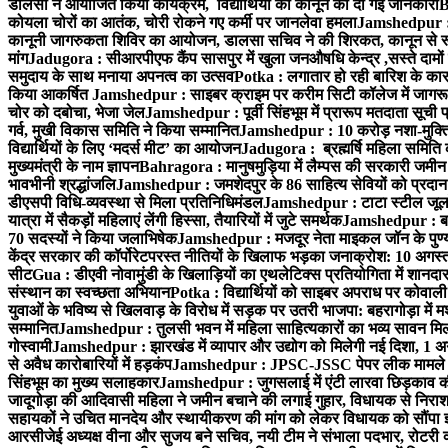
डालसा ने आयोजित किया कार्यक्रम, विद्यार्थियों को कानून की दी गई जानकारी
B
कोयला चोरों का आतंक, चोरी रोकने गए कर्मी पर जानलेवा हमला
Jamshedpur : 1
कानूनी जागरुकता शिविर का आयोजन, डालसा सचिव ने की शिरकत, कानून से रू व
मांग
Jadugora : सीआरपीएफ कैंप सासपुर में खुला जनऔषधि केन्द्र ,सस्ते दामों मे
समुदाय के साथ मनाया अपनत्व का उत्सव
Potka : लगातार हो रही बारिश के कारण
किया आकर्षित
Jamshedpur : साइबर क्राइम पर करीम सिटी कॉलेज में जागरूक
चोर को दबोचा, भेजा जेल
Jamshedpur : पूर्वी सिंहभूम में प्रारूप मतदाता सू
गर्व, मुखी विकास समिति ने किया सम्मानित
Jamshedpur : 10 करोड़ नशा-मुक्ति प
विद्यार्थियों के लिए ‘मदर्स मीट’ का आयोजन
Jadugora : ब्रह्मर्षि महिला समिति 
मुख्यमंत्री के नाम ज्ञापन
Bahragora : मानुषमुड़िया में लैम्पस की सरकारी जमीन 
भावभीनी श्रद्धांजलि
Jamshedpur : जमशेदपुर के 86 साहित्य सेवियों को प्रदान कि
डीएसपी विधि-व्यवस्था से मिला प्रतिनिधिमंडल
Jamshedpur : टाटा स्टील जूलॉजिक
यात्रा में सैकड़ों महिलाएं लेंगी हिस्सा, तैयारियों में जुटे समर्थक
Jamshedpur : बहरा
70 सदस्यों ने किया जलाभिषेक
Jamshedpur : मजदूर नेता माइकल जॉन के पुण्
केंद्र सरकार की कॉर्पोरेटपरस्त नीतियों के खिलाफ भड़का जनाक्रोश: 10 अगस
सीट
Gua : डीएवी नोवामुंडी के खिलाड़ियों का एथलेटिक्स प्रतियोगिता में शानदा
संस्थान का स्वच्छता अभियान
Potka : विद्यार्थियों को साइबर अपराध पर कोवाल
युवाओं के भविष्य से खिलवाड़ के विरोध में सड़क पर उतरी भाजपा: बहरागोड़ा म
सम्मानित
Jamshedpur : तुलसी भवन में महिला साहित्यकारों का भव्य सावन मिलन 
गोस्वामी
Jamshedpur : झारखंड में व्यापार और उद्योग को मिलेगी नई दिशा, 1 अग
से अवैध कारोबारियों में हड़कंप
Jamshedpur : JPSC-JSSC पेपर लीक मामले की
सिंहभूम का मुख्य सलाहकार
Jamshedpur : जुगसलाई में एंटी लारवा छिड़काव की 
जादूगोड़ा की आदिवासी महिला ने जमीन बचाने की लगाई गुहार, विधायक से निरा
सहायकों ने उचित मानदेय और स्थायीकरण की मांग को लेकर विधायक को सौंपा ज
आरसीजेई अध्यक्ष वीना और सुजय बने सचिव, नयी टीम ने संभाला पदभार, रोटरी क