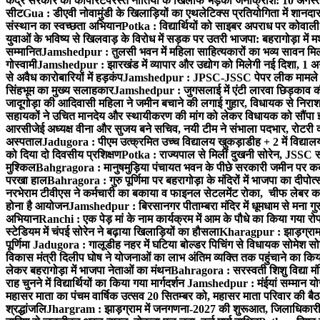
केंद्र सरकार की कॉर्पोरेटपरस्त नीतियों के खिलाफ भड़का जनाक्रोश: 10 अगस
सीट
Gua : डीएवी नोवामुंडी के खिलाड़ियों का एथलेटिक्स प्रतियोगिता में शानदा
संस्थान का स्वच्छता अभियान
Potka : विद्यार्थियों को साइबर अपराध पर कोवाल
युवाओं के भविष्य से खिलवाड़ के विरोध में सड़क पर उतरी भाजपा: बहरागोड़ा म
सम्मानित
Jamshedpur : तुलसी भवन में महिला साहित्यकारों का भव्य सावन मिलन 
गोस्वामी
Jamshedpur : झारखंड में व्यापार और उद्योग को मिलेगी नई दिशा, 1 अग
से अवैध कारोबारियों में हड़कंप
Jamshedpur : JPSC-JSSC पेपर लीक मामले की
सिंहभूम का मुख्य सलाहकार
Jamshedpur : जुगसलाई में एंटी लारवा छिड़काव की 
जादूगोड़ा की आदिवासी महिला ने जमीन बचाने की लगाई गुहार, विधायक से निरा
सहायकों ने उचित मानदेय और स्थायीकरण की मांग को लेकर विधायक को सौंपा ज
आरसीजेई अध्यक्ष वीना और सुजय बने सचिव, नयी टीम ने संभाला पदभार, रोटरी क
अस्पताल
Jadugora : पीएम उत्क्रमित उच्च विद्यालय खुकड़ाडीह + 2 में विद्यालय
को दिया दो दिवसीय प्रशिक्षण
Potka : राज्यपाल से मिलीं दुखनी सोरेन, JSSC सं
मुश्किल
Bahgragora : मानुषमुड़िया पंचायत भवन के पीछे सरकारी जमीन पर कब्ज
परखा हाल
Bahragora : गुरु पूर्णिमा पर बहरागोड़ा के मंदिरों में भाजपा का दीपोत
नरभेराम टीवीएस ने कर्मचारी का बकाया व फाइनल सेटलमेंट रोका, चीफ लेबर क
होना है आयोजन
Jamshedpur : बिरसानगर पीताम्बरा मंदिर में धूमधाम से मना गुरुप
अभियान
Ranchi : एक पेड़ मां के नाम कार्यक्रम में आम के पौधे का किया गया रो
स्टेडियम में चंपई सोरेन ने बढ़ाया खिलाड़ियों का हौसला
Kharagpur : झाड़ग्राम म
पूर्णिमा
Jadugora : गालूडीह नहर में घटिया बोल्डर पिचिंग से विधायक सोमेश 
विकास मंत्री दिलीप घोष ने योजनाओं का लाभ अंतिम व्यक्ति तक पहुंचाने का किय
लेकर बहरागोड़ा में भाजपा नेताओं का मंथन
Bahragora : सरस्वती शिशु विद्या मंदि
राह चुनने में विद्यार्थियों का किया गया मार्गदर्शन
Jamshedpur : मंईयां सम्मान योज
महासर माता का पंचम वार्षिक उत्सव 20 सितम्बर को, महासर माता परिवार की बैठक 
श्रद्धांजलि
Jhargram : झाड़ग्राम में जनगणना-2027 की शुरूआत, जिलाधिकारी ने 