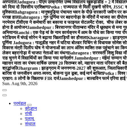
अस्पताल
Jadugora : पीएम उत्क्रमित उच्च विद्यालय खुकड़ाडीह + 2 में विद्यालय
को दिया दो दिवसीय प्रशिक्षण
Potka : राज्यपाल से मिलीं दुखनी सोरेन, JSSC सं
मुश्किल
Bahgragora : मानुषमुड़िया पंचायत भवन के पीछे सरकारी जमीन पर कब्ज
परखा हाल
Bahragora : गुरु पूर्णिमा पर बहरागोड़ा के मंदिरों में भाजपा का दीपोत
नरभेराम टीवीएस ने कर्मचारी का बकाया व फाइनल सेटलमेंट रोका, चीफ लेबर क
होना है आयोजन
Jamshedpur : बिरसानगर पीताम्बरा मंदिर में धूमधाम से मना गुरुप
अभियान
Ranchi : एक पेड़ मां के नाम कार्यक्रम में आम के पौधे का किया गया रो
स्टेडियम में चंपई सोरेन ने बढ़ाया खिलाड़ियों का हौसला
Kharagpur : झाड़ग्राम म
पूर्णिमा
Jadugora : गालूडीह नहर में घटिया बोल्डर पिचिंग से विधायक सोमेश 
विकास मंत्री दिलीप घोष ने योजनाओं का लाभ अंतिम व्यक्ति तक पहुंचाने का किय
लेकर बहरागोड़ा में भाजपा नेताओं का मंथन
Bahragora : सरस्वती शिशु विद्या मंदि
राह चुनने में विद्यार्थियों का किया गया मार्गदर्शन
Jamshedpur : मंईयां सम्मान योज
महासर माता का पंचम वार्षिक उत्सव 20 सितम्बर को, महासर माता परिवार की बैठक 
श्रद्धांजलि
Jhargram : झाड़ग्राम में जनगणना-2027 की शुरूआत, जिलाधिकारी ने 
बारिश से जनजीवन अस्त-व्यस्त, बोकना पुल डूबा, कई मार्ग बाधित
Potka : विश्व 
प्रहार: 8 लोगों के खिलाफ FIR दर्ज
Jamshedpur : बाल्डविन फार्म एरिया हाई स्क
Sun. Aug 9th, 2026
प्रमंडल
कोल्हान
रांची
पलामू
संथाल