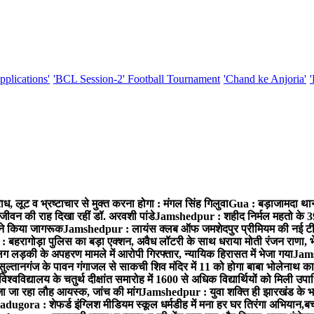
pplications'
'BCL Session-2' Football Tournament
'Chand ke Anjoria'
, लूट व भ्रष्टाचार से मुक्त करना होगा : मंगल सिंह गिलुवा
Gua : बड़ाजामदा थाना 
जीवन की राह दिखा रहीं डॉ. अरवशी पांडे
Jamshedpur : शहीद निर्मल महतो के 39वे
ं ने किया जागरूक
Jamshedpur : लायंस क्लब ऑफ जमशेदपुर प्रीमियम की नई टीम ने 
बहरागोड़ा पुलिस का बड़ा एक्शन, अवैध लॉटरी के साथ धराया मोती रंजन राणा, 
ग लड़की के अपहरण मामले में आरोपी गिरफ्तार, न्यायिक हिरासत में भेजा गया
Jams
ल्तानगंज के पावन गंगाजल से साकची शिव मंदिर में 11 को होगा बाबा भोलेनाथ 
वविद्यालय के चतुर्थ दीक्षांत समारोह में 1600 से अधिक विद्यार्थियों को मिली उप
जा जा रहा लौह आयस्क, जांच की मांग
Jamshedpur : युवा शक्ति ही झारखंड के भव
adugora : शेफर्ड इंग्लिश मीडियम स्कूल धर्मडीह में मना हर घर तिरंगा अभियान,बच्