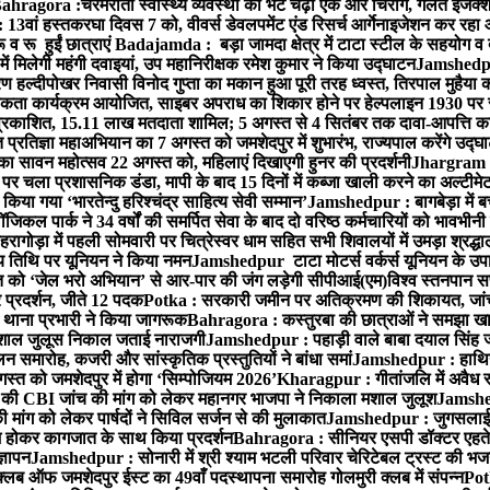
ahragora :चरमराती स्वास्थ्य व्यवस्था की भेंट चढ़ा एक और चिराग, गलत इंजेक्श
3वां हस्तकरघा दिवस 7 को, वीवर्स डेवलपमेंट एंड रिसर्च आर्गेनाइजेशन कर रहा
 रू हुईं छात्राएं
Badajamda : बड़ा जामदा क्षेत्र में टाटा स्टील के सहयोग व द
ं मिलेगी महंगी दवाइयां, उप महानिरीक्षक रमेश कुमार ने किया उद्घाटन
Jamshedpur
 हल्दीपोखर निवासी विनोद गुप्ता का मकान हुआ पूरी तरह ध्वस्त, तिरपाल मुहैया 
ता कार्यक्रम आयोजित, साइबर अपराध का शिकार होने पर हेल्पलाइन 1930 पर स
ची प्रकाशित, 15.11 लाख मतदाता शामिल; 5 अगस्त से 4 सितंबर तक दावा-आपत्ति क
्रतिज्ञा महाअभियान का 7 अगस्त को जमशेदपुर में शुभारंभ, राज्यपाल करेंगे उद्घ
का सावन महोत्सव 22 अगस्त को, महिलाएं दिखाएगी हुनर की प्रदर्शनी
Jhargram : 
पर चला प्रशासनिक डंडा, मापी के बाद 15 दिनों में कब्जा खाली करने का अल्टीमे
या गया ‘भारतेन्दु हरिश्चंद्र साहित्य सेवी सम्मान’
Jamshedpur : बागबेड़ा में ब
ल पार्क ने 34 वर्षों की समर्पित सेवा के बाद दो वरिष्ठ कर्मचारियों को भावभीनी
गोड़ा में पहली सोमवारी पर चित्रेस्वर धाम सहित सभी शिवालयों में उमड़ा श्रद्
य तिथि पर यूनियन ने किया नमन
Jamshedpur टाटा मोटर्स वर्कर्स यूनियन के उपाध्
्त को ‘जेल भरो अभियान’ से आर-पार की जंग लड़ेगी सीपीआई(एम)
विश्व स्तनपान स
र प्रदर्शन, जीते 12 पदक
Potka : सरकारी जमीन पर अतिक्रमण की शिकायत, जांच
ी थाना प्रभारी ने किया जागरूक
Bahragora : कस्तुरबा की छात्राओं ने समझा ख
ें मशाल जुलूस निकाल जताई नाराजगी
Jamshedpur : पहाड़ी वाले बाबा दयाल सिंह जी की 
समारोह, कजरी और सांस्कृतिक प्रस्तुतियों ने बांधा समां
Jamshedpur : हाथियों 
स्त को जमशेदपुर में होगा ‘सिम्पोजियम 2026’
Kharagpur : गीतांजलि में अवैध रूप
 CBI जांच की मांग को लेकर महानगर भाजपा ने निकाला मशाल जुलूश
Jamshedp
मांग को लेकर पार्षदों ने सिविल सर्जन से की मुलाकात
Jamshedpur : जुगसलाई में
श होकर कागजात के साथ किया प्रदर्शन
Bahragora : सीनियर एसपी डॉक्टर एहतेश
्ञापन
Jamshedpur : सोनारी में श्री श्याम भटली परिवार चेरिटेबल ट्रस्ट की भजन संध
्लब ऑफ जमशेदपुर ईस्ट का 49वाँ पदस्थापना समारोह गोलमुरी क्लब में संपन्न
Potk