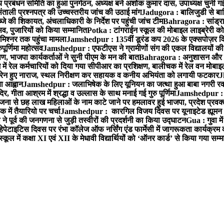
 प्रबंधन समिति का हुआ पुनर्गठन, अध्यक्ष बने अशोक कुमार दास, उपाध्यक्ष चुनी गई
ताली प्रश्नपत्र की उच्चस्तरीय जांच की उठाई मांग
Jadugora : बालिजुडी से बा
े की शिकायत, अंचलाधिकारी के निर्देश पर पहुंची जांच टीम
Bahragora : सांड्र
्सव, पुजारियों को किया सम्मानित
Potka : टांगराईन स्कूल की मोबाइल लाइब्रेरी को
मिश्नर तक पहुंचा मामला
Jamshedpur : 135वीं डूरंड कप 2026 के एक्सपोज़र विजिट म
ूर्णिमा महोत्सव
Jamshedpur : एफटीएस ने ग्रामीणों संग की एकल विद्यालयों की गुण
पण, भाजपा कार्यकर्ताओं ने सुनी पीएम के मन की बात
Bahragora : अनुशासन और प्र
ें रेल कर्मचारियों को दिया गया सीपीआर का प्रशिक्षण, बालीचक में रेल वन मोबा
सोरेन हुए नाराज, स्थल निरीक्षण कर सहायक व कनीय अभियंता को लगायी फटकार
J
ा आह्वान
Jamshedpur : जलाभिषेक के लिए यूनियन का जत्था हुआ बाबा नगरी रव
र, गीता आश्रम में श्रद्धा व उल्लास के साथ मनाई गई गुरु पूर्णिमा
Jamshedpur : बा
ना से छह लाख महिलाओं के नाम काटे जाने पर हमलावर हुई भाजपा, प्रदेश प्रवक्त
में तैयारियो पर चर्चा
Jamshedpur : कारगिल विजय दिवस पर यूनाइटेड ह्यूमन रा
पूर्व की जनगणना से जुड़ी तस्वीरों की प्रदर्शनी का किया उद्घाटन
Gua : गुवा म
हेपेटाइटिस दिवस पर रंभा कॉलेज ऑफ नर्सिंग एंड फार्मेसी में जागरूकता कार्यक्
ूल में कक्षा XI एवं XII के मेधावी विद्यार्थियों को ‘ऑनर कार्ड’ से किया गया सम्