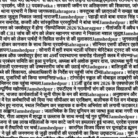
्त को ‘जेल भरो अभियान’ से आर-पार की जंग लड़ेगी सीपीआई(एम)
विश्व स्तनपान स
र प्रदर्शन, जीते 12 पदक
Potka : सरकारी जमीन पर अतिक्रमण की शिकायत, जांच
ी थाना प्रभारी ने किया जागरूक
Bahragora : कस्तुरबा की छात्राओं ने समझा ख
ें मशाल जुलूस निकाल जताई नाराजगी
Jamshedpur : पहाड़ी वाले बाबा दयाल सिंह जी की 
समारोह, कजरी और सांस्कृतिक प्रस्तुतियों ने बांधा समां
Jamshedpur : हाथियों 
स्त को जमशेदपुर में होगा ‘सिम्पोजियम 2026’
Kharagpur : गीतांजलि में अवैध रूप
 CBI जांच की मांग को लेकर महानगर भाजपा ने निकाला मशाल जुलूश
Jamshedp
मांग को लेकर पार्षदों ने सिविल सर्जन से की मुलाकात
Jamshedpur : जुगसलाई में
श होकर कागजात के साथ किया प्रदर्शन
Bahragora : सीनियर एसपी डॉक्टर एहतेश
्ञापन
Jamshedpur : सोनारी में श्री श्याम भटली परिवार चेरिटेबल ट्रस्ट की भजन संध
्लब ऑफ जमशेदपुर ईस्ट का 49वाँ पदस्थापना समारोह गोलमुरी क्लब में संपन्न
Potk
 प्रबंधन समिति का हुआ पुनर्गठन, अध्यक्ष बने अशोक कुमार दास, उपाध्यक्ष चुनी गई
ताली प्रश्नपत्र की उच्चस्तरीय जांच की उठाई मांग
Jadugora : बालिजुडी से बा
े की शिकायत, अंचलाधिकारी के निर्देश पर पहुंची जांच टीम
Bahragora : सांड्र
्सव, पुजारियों को किया सम्मानित
Potka : टांगराईन स्कूल की मोबाइल लाइब्रेरी को
मिश्नर तक पहुंचा मामला
Jamshedpur : 135वीं डूरंड कप 2026 के एक्सपोज़र विजिट म
ूर्णिमा महोत्सव
Jamshedpur : एफटीएस ने ग्रामीणों संग की एकल विद्यालयों की गुण
पण, भाजपा कार्यकर्ताओं ने सुनी पीएम के मन की बात
Bahragora : अनुशासन और प्र
ें रेल कर्मचारियों को दिया गया सीपीआर का प्रशिक्षण, बालीचक में रेल वन मोबा
सोरेन हुए नाराज, स्थल निरीक्षण कर सहायक व कनीय अभियंता को लगायी फटकार
J
ा आह्वान
Jamshedpur : जलाभिषेक के लिए यूनियन का जत्था हुआ बाबा नगरी रव
र, गीता आश्रम में श्रद्धा व उल्लास के साथ मनाई गई गुरु पूर्णिमा
Jamshedpur : बा
ना से छह लाख महिलाओं के नाम काटे जाने पर हमलावर हुई भाजपा, प्रदेश प्रवक्त
में तैयारियो पर चर्चा
Jamshedpur : कारगिल विजय दिवस पर यूनाइटेड ह्यूमन रा
पूर्व की जनगणना से जुड़ी तस्वीरों की प्रदर्शनी का किया उद्घाटन
Gua : गुवा म