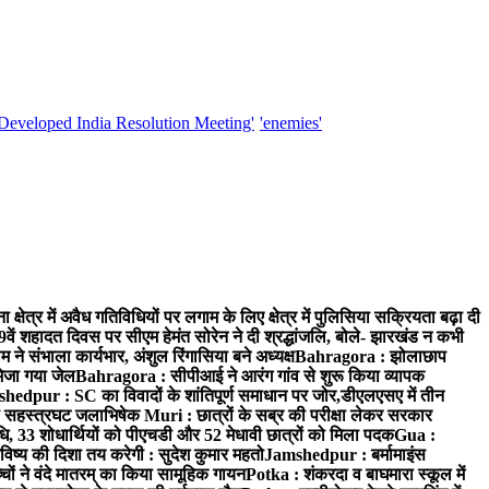
'Developed India Resolution Meeting'
'enemies'
क्षेत्र में अवैध गतिविधियों पर लगाम के लिए क्षेत्र में पुलिसिया सक्रियता बढ़ा दी
ं शहादत दिवस पर सीएम हेमंत सोरेन ने दी श्रद्धांजलि, बोले- झारखंड न कभी
संभाला कार्यभार, अंशुल रिंगासिया बने अध्यक्ष
Bahragora : झोलाछाप
भेजा गया जेल
Bahragora : सीपीआई ने आरंग गांव से शुरू किया व्यापक
hedpur : SC का विवादों के शांतिपूर्ण समाधान पर जोर,डीएलएसए में तीन
का सहस्त्रघट जलाभिषेक
Muri : छात्रों के सब्र की परीक्षा लेकर सरकार
ाधि, 33 शोधार्थियों को पीएचडी और 52 मेधावी छात्रों को मिला पदक
Gua :
िष्य की दिशा तय करेगी : सुदेश कुमार महतो
Jamshedpur : बर्मामाइंस
चों ने वंदे मातरम् का किया सामूहिक गायन
Potka : शंकरदा व बाघमारा स्कूल में