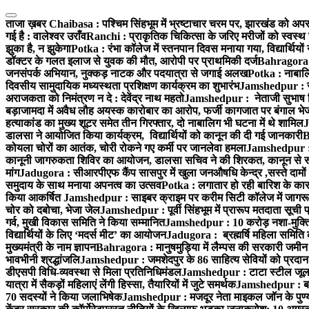
Skip
to
ताजा ख़बर
Chaibasa : पश्चिम सिंहभूम में भ्रष्टाचार चरम पर, झारखंड को अपराध
content
गई है : वालेश्वर उराँव
Ranchi : प्राकृतिक चिकित्सा के जरिए मरीजों को स्वस्थ 
झुका है, न झुकेगा
Potka : रंभा कॉलेज में स्तनपान दिवस मनाया गया, विद्यार्थियो
डॉक्टर के गलत इलाज से युवक की मौत, आरोपी पर प्राथमिकी दर्ज
Bahragora : 
जनसंपर्क अभियान, नुक्कड़ नाटक और पदयात्रा से जगाई अलख
Potka : नाबालि
दिवसीय सामुदायिक मध्यस्थता प्रशिक्षण कार्यक्रम का शुभारंभ
Jamshedpur : सु
अराजकता को निमंत्रण न दे : देवेंद्र नाथ महतो
Jamshedpur : नेताजी सुभाष विश्
बड़ाजामदा में अवैध लौह अयस्क कारोबार का आरोप, फर्जी कागजात पर बंगाल भे
हत्याकांड का मुख्य शूटर समेत तीन गिरफ्तार, दो नाबालिग भी घटना में थे शामिल
J
डालसा ने आयोजित किया कार्यक्रम, विद्यार्थियों को कानून की दी गई जानकारी
B
कोयला चोरों का आतंक, चोरी रोकने गए कर्मी पर जानलेवा हमला
Jamshedpur : 1
कानूनी जागरुकता शिविर का आयोजन, डालसा सचिव ने की शिरकत, कानून से रू व
मांग
Jadugora : सीआरपीएफ कैंप सासपुर में खुला जनऔषधि केन्द्र ,सस्ते दामों मे
समुदाय के साथ मनाया अपनत्व का उत्सव
Potka : लगातार हो रही बारिश के कारण
किया आकर्षित
Jamshedpur : साइबर क्राइम पर करीम सिटी कॉलेज में जागरूक
चोर को दबोचा, भेजा जेल
Jamshedpur : पूर्वी सिंहभूम में प्रारूप मतदाता सू
गर्व, मुखी विकास समिति ने किया सम्मानित
Jamshedpur : 10 करोड़ नशा-मुक्ति प
विद्यार्थियों के लिए ‘मदर्स मीट’ का आयोजन
Jadugora : ब्रह्मर्षि महिला समिति 
मुख्यमंत्री के नाम ज्ञापन
Bahragora : मानुषमुड़िया में लैम्पस की सरकारी जमीन 
भावभीनी श्रद्धांजलि
Jamshedpur : जमशेदपुर के 86 साहित्य सेवियों को प्रदान कि
डीएसपी विधि-व्यवस्था से मिला प्रतिनिधिमंडल
Jamshedpur : टाटा स्टील जूलॉजिक
यात्रा में सैकड़ों महिलाएं लेंगी हिस्सा, तैयारियों में जुटे समर्थक
Jamshedpur : बहरा
70 सदस्यों ने किया जलाभिषेक
Jamshedpur : मजदूर नेता माइकल जॉन के पुण्