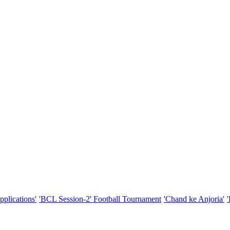
pplications'
'BCL Session-2' Football Tournament
'Chand ke Anjoria'