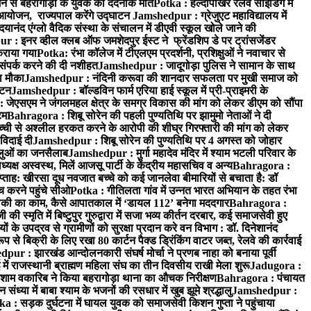
न से बहरागोड़ा के युवक की दर्दनाक मौत
Potka : हल्दीपोखर रेलवे साइडिंग में
 आयोजन, राज्यपाल करेंगे उद्घाटन
Jamshedpur : ग्रेजुएट महाविद्यालय में
यानंद एंग्लो वैदिक संस्था के संचालन में डीएवी स्कूल खोले जाने की
 : इनर व्हील क्लब ऑफ जमशेदपुर ईस्ट ने फ्रेंडशिप डे पर ट्रांसजेंडर
कराया गया
Potka: रंभा कॉलेज में टीएलएम प्रदर्शनी, प्रशिक्षुओं ने नवाचार से
ंपर्क करने की दी नशीहत
Jamshedpur : जादूगोड़ा पुलिस ने सामान के साथ
ा मौका
Jamshedpur : नंदिनी करूवा की शानदार सफलता पर मुखी समाज को
ाटन
Jamshedpur : बॉल्डविन फार्म एरिया हाई स्कूल में प्री-प्राइमरी के
जेएसएम ने जंगलमहल क्षेत्र के समग्र विकास की मांग को लेकर डीएम को सौंपा
टम
Bahragora : शिबू सोरेन की पहली पुण्यतिथि पर झामुमो नेताओं ने दी
च्ची से अश्लील हरकत करने के आरोपी की शीघ्र गिरफ्तारी की मांग को लेकर
 विदाई दी
Jamshedpur : शिबू सोरेन की पुण्यतिथि पर 4 अगस्त को जोहार
धालुओं का जनसैलाब
Jamshedpur : मुर्गा महादेव मंदिर में श्याम भटली परिवार के
यक्ष अस्वस्थ, मिलें आजसू पार्टी के केंद्रीय महासचिव व अन्य
Bahragora :
प्ताह: खीरसा दूध नवजात बच्चे को कई जानलेवा बीमारियों से बचाता है: डॉ
 करने पहुंचे सीओ
Potka : गीतिलता गांव में उन्नत भारत अभियान के तहत रंभा
ाकी का काम, कैसे आपातकाल में ‘डायल 112’ बनेगा मददगार
Bahragora :
स्मृति में बिष्टुपुर गुरुद्वारा में सजा भव्य कीर्तन दरबार, कई समाजसेवी हुए
के उपद्रव से ग्रामीणों को सुरक्षा प्रदान करे वन विभाग : डॉ. दिनेशानंद
 से बिक्री के लिए रखा 80 कार्टन पैक्ड ड्रिंकिंग वाटर जब्त, रेलवे की कार्रवाई
ur : झारखंड आन्दोलनकारी संघर्ष मोर्चा ने प्रणब नाहा को बनाया पूर्वी
 राजस्थानी ब्राह्मण महिला संघ का तीन दिवसीय राखी मेला शुरू
Jadugora :
ाम वकारिब ने किया बहरागोड़ा थाना का औचक निरीक्षण
Bahragora : पंचायत
्या में बाबा श्याम के भजनों की रसधार में खुब झूमे श्रद्धालु
Jamshedpur :
a : सड़क दुर्घटना में घायल युवक को समाजसेवी किशन गुप्ता ने पहुंचाया