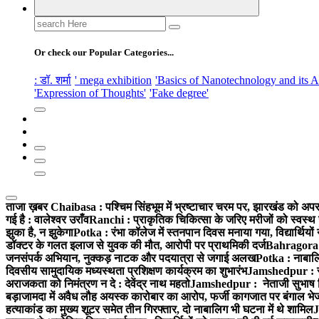
Search
for:
Or check our Popular Categories...
: डॉ. शर्मा
' mega exhibition
'Basics of Nanotechnology and its A
'Expression of Thoughts'
'Fake degree'
ताजा ख़बर
Chaibasa : पश्चिम सिंहभूम में भ्रष्टाचार चरम पर, झारखंड को अपराध
गई है : वालेश्वर उराँव
Ranchi : प्राकृतिक चिकित्सा के जरिए मरीजों को स्वस्थ 
झुका है, न झुकेगा
Potka : रंभा कॉलेज में स्तनपान दिवस मनाया गया, विद्यार्थियो
डॉक्टर के गलत इलाज से युवक की मौत, आरोपी पर प्राथमिकी दर्ज
Bahragora : 
जनसंपर्क अभियान, नुक्कड़ नाटक और पदयात्रा से जगाई अलख
Potka : नाबालि
दिवसीय सामुदायिक मध्यस्थता प्रशिक्षण कार्यक्रम का शुभारंभ
Jamshedpur : सु
अराजकता को निमंत्रण न दे : देवेंद्र नाथ महतो
Jamshedpur : नेताजी सुभाष विश्
बड़ाजामदा में अवैध लौह अयस्क कारोबार का आरोप, फर्जी कागजात पर बंगाल भे
हत्याकांड का मुख्य शूटर समेत तीन गिरफ्तार, दो नाबालिग भी घटना में थे शामिल
J