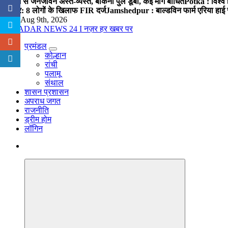
बारिश से जनजीवन अस्त-व्यस्त, बोकना पुल डूबा, कई मार्ग बाधित
Potka : विश्व 
प्रहार: 8 लोगों के खिलाफ FIR दर्ज
Jamshedpur : बाल्डविन फार्म एरिया हाई स्क
Sun. Aug 9th, 2026
प्रमंडल
नज़र हर खबर पर
कोल्हान
रांची
पलामू
संथाल
शासन प्रशासन
अपराध जगत
राजनीति
ड्रीम होम
लॉगिन