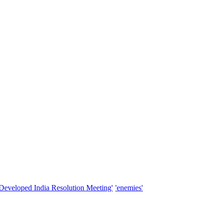
'Developed India Resolution Meeting'
'enemies'