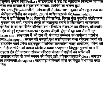
 सुनीता कुमारी सिंह
Potka : सीडब्ल्यूएस ने फूड एंड न्यूट्रिशन सिस्टम्स चैंपियंस
सिला तक बरसात में सड़क बनी तालाब, राहगिरों का चलना हुआ
ा पंचायत पहुँचे एलआरडीसी: आंगनवाड़ी से लेकर राशन दुकान और स्कूल तक का
 जेपीएस बारीडीह का सहयोग, 200 से अधिक पुस्तकें भेंट
Jamshedpur
ें पूर्वी सिंहभूम के 50 खिलाड़ी होंगे शामिल, बिरसा मुंडा फुटबॉल स्टेडियम में
वत्ता पर चर्चा, ग्रामीण क्षेत्रों को नशामुक्त बनाने के लिए चलेगा जागरूकता
तिभा के दम पर विनित वॉरियर्स बना ‘बीसीएल सेशन-2’ का चैंपियन, वीणापाणि
इल ऐप की हुई शुरूआत
Ranchi : एसआर डीएवी पुंदाग में धूम धाम से मनी गुरु
hargram : झाड़ग्राम में ‘जी राम जी’ पंचायत सम्मेलन का आयोजन, ग्रामीण
ाना
Bahragora : संगठन की मजबूती,बूथ सशक्तिकरण तथा रविदास जयंती को
ल्डविन फार्म एरिया हाई स्कूल में करियर काउंसलिंग सत्र आयोजित, भविष्य की
ा ने हेमंत सोरेन को बताया धोखेबाज
Jamshedpur : बिष्टुपुर तुलसी भवन में
इट्स एंड एंटी करप्शन सोशल जस्टिस संगठन ने शहीदों को अर्पित की
ें लगातार बारिश से कच्चे मकान की दीवार ढही, परिवार दहशत में
Gua : लगातार
रम का आयोजन
Bahragora : बहरागोड़ा में बिजली चोरों पर विद्युत विभाग का कड़ा
मानित