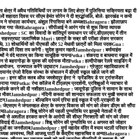
क्षेत्र में अवैध गतिविधियों पर लगाम के लिए क्षेत्र में पुलिसिया सक्रियता बढ़ा दी
ं शहादत दिवस पर सीएम हेमंत सोरेन ने दी श्रद्धांजलि, बोले- झारखंड न कभी
संभाला कार्यभार, अंशुल रिंगासिया बने अध्यक्ष
Bahragora : झोलाछाप
भेजा गया जेल
Bahragora : सीपीआई ने आरंग गांव से शुरू किया व्यापक
hedpur : SC का विवादों के शांतिपूर्ण समाधान पर जोर,डीएलएसए में तीन
का सहस्त्रघट जलाभिषेक
Muri : छात्रों के सब्र की परीक्षा लेकर सरकार
ाधि, 33 शोधार्थियों को पीएचडी और 52 मेधावी छात्रों को मिला पदक
Gua :
िष्य की दिशा तय करेगी : सुदेश कुमार महतो
Jamshedpur : बर्मामाइंस
चों ने वंदे मातरम् का किया सामूहिक गायन
Potka : शंकरदा व बाघमारा स्कूल में
न से बहरागोड़ा के युवक की दर्दनाक मौत
Potka : हल्दीपोखर रेलवे साइडिंग में
 आयोजन, राज्यपाल करेंगे उद्घाटन
Jamshedpur : ग्रेजुएट महाविद्यालय में
यानंद एंग्लो वैदिक संस्था के संचालन में डीएवी स्कूल खोले जाने की
 : इनर व्हील क्लब ऑफ जमशेदपुर ईस्ट ने फ्रेंडशिप डे पर ट्रांसजेंडर
कराया गया
Potka: रंभा कॉलेज में टीएलएम प्रदर्शनी, प्रशिक्षुओं ने नवाचार से
ंपर्क करने की दी नशीहत
Jamshedpur : जादूगोड़ा पुलिस ने सामान के साथ
ा मौका
Jamshedpur : नंदिनी करूवा की शानदार सफलता पर मुखी समाज को
ाटन
Jamshedpur : बॉल्डविन फार्म एरिया हाई स्कूल में प्री-प्राइमरी के
जेएसएम ने जंगलमहल क्षेत्र के समग्र विकास की मांग को लेकर डीएम को सौंपा
टम
Bahragora : शिबू सोरेन की पहली पुण्यतिथि पर झामुमो नेताओं ने दी
च्ची से अश्लील हरकत करने के आरोपी की शीघ्र गिरफ्तारी की मांग को लेकर
 विदाई दी
Jamshedpur : शिबू सोरेन की पुण्यतिथि पर 4 अगस्त को जोहार
धालुओं का जनसैलाब
Jamshedpur : मुर्गा महादेव मंदिर में श्याम भटली परिवार के
यक्ष अस्वस्थ, मिलें आजसू पार्टी के केंद्रीय महासचिव व अन्य
Bahragora :