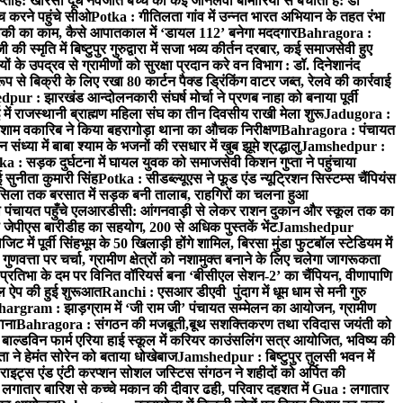
प्ताह: खीरसा दूध नवजात बच्चे को कई जानलेवा बीमारियों से बचाता है: डॉ
 करने पहुंचे सीओ
Potka : गीतिलता गांव में उन्नत भारत अभियान के तहत रंभा
ाकी का काम, कैसे आपातकाल में ‘डायल 112’ बनेगा मददगार
Bahragora :
स्मृति में बिष्टुपुर गुरुद्वारा में सजा भव्य कीर्तन दरबार, कई समाजसेवी हुए
के उपद्रव से ग्रामीणों को सुरक्षा प्रदान करे वन विभाग : डॉ. दिनेशानंद
 से बिक्री के लिए रखा 80 कार्टन पैक्ड ड्रिंकिंग वाटर जब्त, रेलवे की कार्रवाई
ur : झारखंड आन्दोलनकारी संघर्ष मोर्चा ने प्रणब नाहा को बनाया पूर्वी
 राजस्थानी ब्राह्मण महिला संघ का तीन दिवसीय राखी मेला शुरू
Jadugora :
ाम वकारिब ने किया बहरागोड़ा थाना का औचक निरीक्षण
Bahragora : पंचायत
्या में बाबा श्याम के भजनों की रसधार में खुब झूमे श्रद्धालु
Jamshedpur :
a : सड़क दुर्घटना में घायल युवक को समाजसेवी किशन गुप्ता ने पहुंचाया
 सुनीता कुमारी सिंह
Potka : सीडब्ल्यूएस ने फूड एंड न्यूट्रिशन सिस्टम्स चैंपियंस
सिला तक बरसात में सड़क बनी तालाब, राहगिरों का चलना हुआ
ा पंचायत पहुँचे एलआरडीसी: आंगनवाड़ी से लेकर राशन दुकान और स्कूल तक का
 जेपीएस बारीडीह का सहयोग, 200 से अधिक पुस्तकें भेंट
Jamshedpur
ें पूर्वी सिंहभूम के 50 खिलाड़ी होंगे शामिल, बिरसा मुंडा फुटबॉल स्टेडियम में
वत्ता पर चर्चा, ग्रामीण क्षेत्रों को नशामुक्त बनाने के लिए चलेगा जागरूकता
तिभा के दम पर विनित वॉरियर्स बना ‘बीसीएल सेशन-2’ का चैंपियन, वीणापाणि
इल ऐप की हुई शुरूआत
Ranchi : एसआर डीएवी पुंदाग में धूम धाम से मनी गुरु
hargram : झाड़ग्राम में ‘जी राम जी’ पंचायत सम्मेलन का आयोजन, ग्रामीण
ाना
Bahragora : संगठन की मजबूती,बूथ सशक्तिकरण तथा रविदास जयंती को
ल्डविन फार्म एरिया हाई स्कूल में करियर काउंसलिंग सत्र आयोजित, भविष्य की
ा ने हेमंत सोरेन को बताया धोखेबाज
Jamshedpur : बिष्टुपुर तुलसी भवन में
इट्स एंड एंटी करप्शन सोशल जस्टिस संगठन ने शहीदों को अर्पित की
ें लगातार बारिश से कच्चे मकान की दीवार ढही, परिवार दहशत में
Gua : लगातार