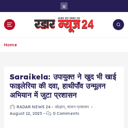
S
k
i
p
t
o
नज़र हर खबर पर
c
Home
o
n
t
e
Saraikela: उपायुक्त ने खुद भी खाई
n
t
फाइलेरिया की दवा, हाथीपाँव उन्मूलन
अभियान में जुटा प्रशासन
RADAR NEWS 24
कोल्हान
,
शासन प्रशासन
August 12, 2025
0 Comments