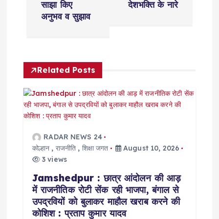
t
साझा किए
देशभक्ति के नारे
अनुभव व सुझाव
n
a
Related Posts
v
i
g
RADAR NEWS 24
a
कोल्हान
,
राजनीति
,
शिक्षा जगत
August 10, 2026
3 views
t
Jamshedpur : छात्र आंदोलन की आड़
में राजनीतिक रोटी सेंक रही भाजपा, बंगाल से
i
उपद्रवियों को बुलाकर माहौल खराब करने की
कोशिश : प्रताप कुमार यादव