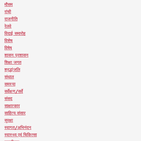
मौसम
रांची
राजनीति
रेलवे
विदाई समारोह
विशेष
विषेष
शासन प्रशासन
शिक्षा जगत
श्रद्धांजलि
संथाल
समस्या
सर्वेक्षण/सर्वे
संसद
साक्षात्कार
साहित्य संसार
सुरक्षा
स्वागत/अभिनंदन
स्वास्थ्य एवं चिकित्सा