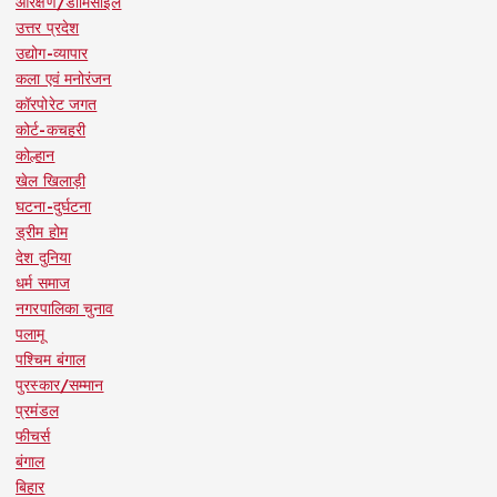
आरक्षण/डोमिसाइल
उत्तर प्रदेश
उद्योग-व्यापार
कला एवं मनोरंजन
कॉरपोरेट जगत
कोर्ट-कचहरी
कोल्हान
खेल खिलाड़ी
घटना-दुर्घटना
ड्रीम होम
देश दुनिया
धर्म समाज
नगरपालिका चुनाव
पलामू
पश्चिम बंगाल
पुरस्कार/सम्मान
प्रमंडल
फीचर्स
बंगाल
बिहार