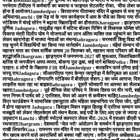
परखा हाल
Bahragora : गुरु पूर्णिमा पर बहरागोड़ा के मंदिरों में भाजपा का दीपोत
नरभेराम टीवीएस ने कर्मचारी का बकाया व फाइनल सेटलमेंट रोका, चीफ लेबर क
होना है आयोजन
Jamshedpur : बिरसानगर पीताम्बरा मंदिर में धूमधाम से मना गुरुप
अभियान
Ranchi : एक पेड़ मां के नाम कार्यक्रम में आम के पौधे का किया गया रो
स्टेडियम में चंपई सोरेन ने बढ़ाया खिलाड़ियों का हौसला
Kharagpur : झाड़ग्राम म
पूर्णिमा
Jadugora : गालूडीह नहर में घटिया बोल्डर पिचिंग से विधायक सोमेश 
विकास मंत्री दिलीप घोष ने योजनाओं का लाभ अंतिम व्यक्ति तक पहुंचाने का किय
लेकर बहरागोड़ा में भाजपा नेताओं का मंथन
Bahragora : सरस्वती शिशु विद्या मंदि
राह चुनने में विद्यार्थियों का किया गया मार्गदर्शन
Jamshedpur : मंईयां सम्मान योज
महासर माता का पंचम वार्षिक उत्सव 20 सितम्बर को, महासर माता परिवार की बैठक 
श्रद्धांजलि
Jhargram : झाड़ग्राम में जनगणना-2027 की शुरूआत, जिलाधिकारी ने 
बारिश से जनजीवन अस्त-व्यस्त, बोकना पुल डूबा, कई मार्ग बाधित
Potka : विश्व 
प्रहार: 8 लोगों के खिलाफ FIR दर्ज
Jamshedpur : बाल्डविन फार्म एरिया हाई स्क
सरयू राय
Jadugora : सीआरपीएफ ग्रुप केन्द्र जादूगोड़ा में केरिपुबल का 88वां स
लाभ
Bahragora : वीणापाणि स्टेडियम में बीसीएल सेशन-2 का भव्य आगाज: दि
लाइसेंस चला रहा था बाइक
Bahragora : दूसरी सोमवारी पर आस्था का सैलाब, चि
खतरा
Jamshedpur : पूर्व सैनिक सेवा परिषद ने विजय दिवस पर वीर नारी, शहीद
नगर निगम में पार्षद को 2 प्रतिशत, मेयर को अलग से कमीशन चाहिए
Jamshedpur 
विप्र फाउंडेशन ने सामाजिक एकजुटता और महिला सहभागिता पर दिया जोर, पूर्वी 
में होगा महाधरना
Jadugora : डिवाइन मिशन स्कूल हितकू में प्रतिभा सम्मान स
मजबूती को लेकर जेएलकेएम की मंथन बैठक, कई पदों के लिए आए एक से ज्यादा
उद्घाटन
Ranchi : डीएवी स्पोर्ट्स क्लस्टर लेवल मीट–2026 में एसआर डीएवी पब्ल
रथयात्रा
Jhargram : देशव्यापी ‘जेल भरो’ आंदोलन के समर्थन में झाड़ग्राम शहर 
राखी लिफाफे
Gua : रामनगर राम मंदिर में रथ यात्रा पर महाभोग प्रसाद का वितरण
चैन खराब करने वाले अपराधियों को बक्सा नहीं जाएगा : वरीय पुलिस अधीक्षक
Jam