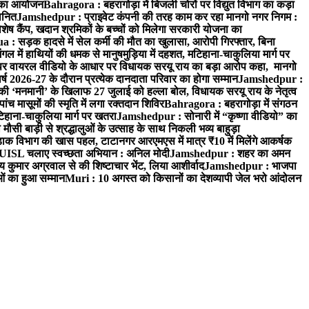
रम का आयोजन
Bahragora : बहरागोड़ा में बिजली चोरों पर विद्युत विभाग का कड़ा
मानित
Jamshedpur : प्राइवेट कंपनी की तरह काम कर रहा मानगो नगर निगम :
 विशेष कैंप, खदान श्रमिकों के बच्चों को मिलेगा सरकारी योजना का
a : सड़क हादसे में सेल कर्मी की मौत का खुलासा, आरोपी गिरफ्तार, बिना
 में हाथियों की धमक से मानुषमुड़िया में दहशत, मटिहाना-चाकुलिया मार्ग पर
 वायरल वीडियो के आधार पर विधायक सरयू राय का बड़ा आरोप कहा, मानगो
ष 2026-27 के दौरान प्रत्येक दानदाता परिवार का होगा सम्मान
Jamshedpur :
‘मनमानी’ के खिलाफ 27 जुलाई को हल्ला बोल, विधायक सरयू राय के नेतृत्व
पांच मासूमों की स्मृति में लगा रक्तदान शिविर
Bahragora : बहरागोड़ा में संगठन
टिहाना-चाकुलिया मार्ग पर खतरा
Jamshedpur : सोनारी में “कृष्णा वीडियो” का
ौसी बाड़ी से श्रद्धालुओं के उत्साह के साथ निकली भव्य बाहुड़ा
ाक विभाग की खास पहल, टाटानगर आरएमएस में मात्र ₹10 में मिलेंगे आकर्षक
UISL चलाए स्वच्छता अभियान : अनिल मोदी
Jamshedpur : शहर का अमन
 कुमार अग्रवाल से की शिष्टाचार भेंट, लिया आशीर्वाद
Jamshedpur : भाजपा
ाओं का हुआ सम्मान
Muri : 10 अगस्त को किसानों का देशव्यापी जेल भरो आंदोलन