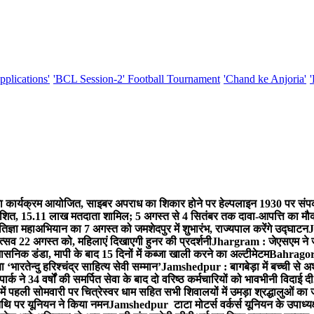
pplications'
'BCL Session-2' Football Tournament
'Chand ke Anjoria'
कार्यक्रम आयोजित, साइबर अपराध का शिकार होने पर हेल्पलाइन 1930 पर संपर
्रकाशित, 15.11 लाख मतदाता शामिल; 5 अगस्त से 4 सितंबर तक दावा-आपत्ति का मौ
ज्ञा महाअभियान का 7 अगस्त को जमशेदपुर में शुभारंभ, राज्यपाल करेंगे उद्घाटन
J
्सव 22 अगस्त को, महिलाएं दिखाएगी हुनर की प्रदर्शनी
Jhargram : जेएसएम ने जंग
सनिक डंडा, मापी के बाद 15 दिनों में कब्जा खाली करने का अल्टीमेटम
Bahragora 
ारतेन्दु हरिश्चंद्र साहित्य सेवी सम्मान’
Jamshedpur : बागबेड़ा में बच्ची से 
ने 34 वर्षों की समर्पित सेवा के बाद दो वरिष्ठ कर्मचारियों को भावभीनी विदाई दी
ं पहली सोमवारी पर चित्रेस्वर धाम सहित सभी शिवालयों में उमड़ा श्रद्धालुओं क
थि पर यूनियन ने किया नमन
Jamshedpur टाटा मोटर्स वर्कर्स यूनियन के उपाध्यक्ष