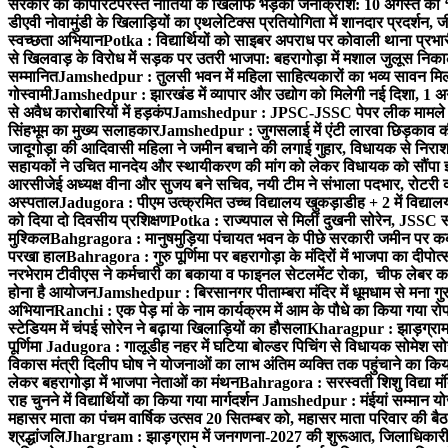
सरकार की कॉर्पोरेटपरस्त नीतियों के खिलाफ भड़का जनाक्रोश: 10 अगस्त को 
डीएवी नोवामुंडी के खिलाड़ियों का एथलेटिक्स प्रतियोगिता में शानदार प्रदर्शन,
स्वच्छता अभियान
Potka : विद्यार्थियों को साइबर अपराध पर कोवाली थाना प्रभ
से खिलवाड़ के विरोध में सड़क पर उतरी भाजपा: बहरागोड़ा में मशाल जुलूस नि
सम्मानित
Jamshedpur : तुलसी भवन में महिला साहित्यकारों का भव्य सावन मिलन 
गोस्वामी
Jamshedpur : झारखंड में व्यापार और उद्योग को मिलेगी नई दिशा, 1 अग
से अवैध कारोबारियों में हड़कंप
Jamshedpur : JPSC-JSSC पेपर लीक मामले की
सिंहभूम का मुख्य सलाहकार
Jamshedpur : जुगसलाई में एंटी लारवा छिड़काव की 
जादूगोड़ा की आदिवासी महिला ने जमीन बचाने की लगाई गुहार, विधायक से निरा
सहायकों ने उचित मानदेय और स्थायीकरण की मांग को लेकर विधायक को सौंपा ज
आरसीजेई अध्यक्ष वीना और सुजय बने सचिव, नयी टीम ने संभाला पदभार, रोटरी क
अस्पताल
Jadugora : पीएम उत्क्रमित उच्च विद्यालय खुकड़ाडीह + 2 में विद्यालय
को दिया दो दिवसीय प्रशिक्षण
Potka : राज्यपाल से मिलीं दुखनी सोरेन, JSSC सं
मुश्किल
Bahgragora : मानुषमुड़िया पंचायत भवन के पीछे सरकारी जमीन पर कब्ज
परखा हाल
Bahragora : गुरु पूर्णिमा पर बहरागोड़ा के मंदिरों में भाजपा का दीपोत
नरभेराम टीवीएस ने कर्मचारी का बकाया व फाइनल सेटलमेंट रोका, चीफ लेबर क
होना है आयोजन
Jamshedpur : बिरसानगर पीताम्बरा मंदिर में धूमधाम से मना गुरुप
अभियान
Ranchi : एक पेड़ मां के नाम कार्यक्रम में आम के पौधे का किया गया रो
स्टेडियम में चंपई सोरेन ने बढ़ाया खिलाड़ियों का हौसला
Kharagpur : झाड़ग्राम म
पूर्णिमा
Jadugora : गालूडीह नहर में घटिया बोल्डर पिचिंग से विधायक सोमेश 
विकास मंत्री दिलीप घोष ने योजनाओं का लाभ अंतिम व्यक्ति तक पहुंचाने का किय
लेकर बहरागोड़ा में भाजपा नेताओं का मंथन
Bahragora : सरस्वती शिशु विद्या मंदि
राह चुनने में विद्यार्थियों का किया गया मार्गदर्शन
Jamshedpur : मंईयां सम्मान योज
महासर माता का पंचम वार्षिक उत्सव 20 सितम्बर को, महासर माता परिवार की बैठक 
श्रद्धांजलि
Jhargram : झाड़ग्राम में जनगणना-2027 की शुरूआत, जिलाधिकारी ने 