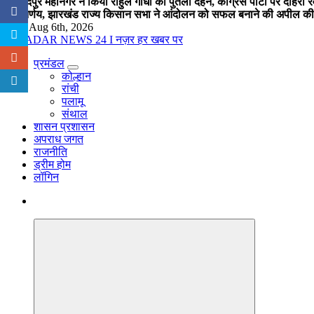
जमशेदपुर महानगर ने किया राहुल गांधी का पुतला दहन, कांग्रेस पार्टी पर दोहर
का निर्णय, झारखंड राज्य किसान सभा ने आंदोलन को सफल बनाने की अपील की
Thu. Aug 6th, 2026
प्रमंडल
नज़र हर खबर पर
कोल्हान
रांची
पलामू
संथाल
शासन प्रशासन
अपराध जगत
राजनीति
ड्रीम होम
लॉगिन