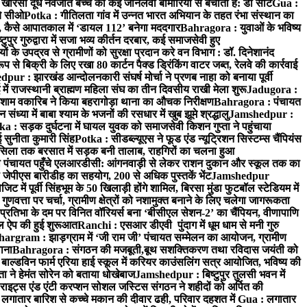
: खीरसा दूध नवजात बच्चे को कई जानलेवा बीमारियों से बचाता है: डॉ सीट
Gua :
चे सीओ
Potka : गीतिलता गांव में उन्नत भारत अभियान के तहत रंभा संस्थान का
 कैसे आपातकाल में ‘डायल 112’ बनेगा मददगार
Bahragora : युवाओं के भविष्य
ुपुर गुरुद्वारा में सजा भव्य कीर्तन दरबार, कई समाजसेवी हुए
के उपद्रव से ग्रामीणों को सुरक्षा प्रदान करे वन विभाग : डॉ. दिनेशानंद
 से बिक्री के लिए रखा 80 कार्टन पैक्ड ड्रिंकिंग वाटर जब्त, रेलवे की कार्रवाई
ur : झारखंड आन्दोलनकारी संघर्ष मोर्चा ने प्रणब नाहा को बनाया पूर्वी
 राजस्थानी ब्राह्मण महिला संघ का तीन दिवसीय राखी मेला शुरू
Jadugora :
ाम वकारिब ने किया बहरागोड़ा थाना का औचक निरीक्षण
Bahragora : पंचायत
्या में बाबा श्याम के भजनों की रसधार में खुब झूमे श्रद्धालु
Jamshedpur :
a : सड़क दुर्घटना में घायल युवक को समाजसेवी किशन गुप्ता ने पहुंचाया
 सुनीता कुमारी सिंह
Potka : सीडब्ल्यूएस ने फूड एंड न्यूट्रिशन सिस्टम्स चैंपियंस
सिला तक बरसात में सड़क बनी तालाब, राहगिरों का चलना हुआ
ा पंचायत पहुँचे एलआरडीसी: आंगनवाड़ी से लेकर राशन दुकान और स्कूल तक का
 जेपीएस बारीडीह का सहयोग, 200 से अधिक पुस्तकें भेंट
Jamshedpur
ें पूर्वी सिंहभूम के 50 खिलाड़ी होंगे शामिल, बिरसा मुंडा फुटबॉल स्टेडियम में
वत्ता पर चर्चा, ग्रामीण क्षेत्रों को नशामुक्त बनाने के लिए चलेगा जागरूकता
तिभा के दम पर विनित वॉरियर्स बना ‘बीसीएल सेशन-2’ का चैंपियन, वीणापाणि
इल ऐप की हुई शुरूआत
Ranchi : एसआर डीएवी पुंदाग में धूम धाम से मनी गुरु
hargram : झाड़ग्राम में ‘जी राम जी’ पंचायत सम्मेलन का आयोजन, ग्रामीण
ाना
Bahragora : संगठन की मजबूती,बूथ सशक्तिकरण तथा रविदास जयंती को
ल्डविन फार्म एरिया हाई स्कूल में करियर काउंसलिंग सत्र आयोजित, भविष्य की
ा ने हेमंत सोरेन को बताया धोखेबाज
Jamshedpur : बिष्टुपुर तुलसी भवन में
इट्स एंड एंटी करप्शन सोशल जस्टिस संगठन ने शहीदों को अर्पित की
ें लगातार बारिश से कच्चे मकान की दीवार ढही, परिवार दहशत में
Gua : लगातार