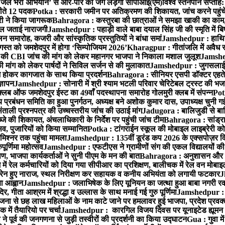
‘जेल भरो अभियान’ से आर-पार की जंग लड़ेगी सीपीआई(एम)
विश्व स्तनपान सप्ताह
 जीते 12 पदक
Potka : सरकारी जमीन पर अतिक्रमण की शिकायत, जांच करने पहुं
ारी ने किया जागरूक
Bahragora : कस्तुरबा की छात्राओं ने समझा खाकी का काम,
काल जताई नाराजगी
Jamshedpur : पहाड़ी वाले बाबा दयाल सिंह जी की स्मृति में बिष्ट
समारोह, कजरी और सांस्कृतिक प्रस्तुतियों ने बांधा समां
Jamshedpur : हाथियों 
स्त को जमशेदपुर में होगा ‘सिम्पोजियम 2026’
Kharagpur : गीतांजलि में अवैध रूप
 CBI जांच की मांग को लेकर महानगर भाजपा ने निकाला मशाल जुलूश
Jamshedp
मांग को लेकर पार्षदों ने सिविल सर्जन से की मुलाकात
Jamshedpur : जुगसलाई में
श होकर कागजात के साथ किया प्रदर्शन
Bahragora : सीनियर एसपी डॉक्टर एहतेश
्ञापन
Jamshedpur : सोनारी में श्री श्याम भटली परिवार चेरिटेबल ट्रस्ट की भजन संध
्लब ऑफ जमशेदपुर ईस्ट का 49वाँ पदस्थापना समारोह गोलमुरी क्लब में संपन्न
Potk
 प्रबंधन समिति का हुआ पुनर्गठन, अध्यक्ष बने अशोक कुमार दास, उपाध्यक्ष चुनी गई
ताली प्रश्नपत्र की उच्चस्तरीय जांच की उठाई मांग
Jadugora : बालिजुडी से बा
े की शिकायत, अंचलाधिकारी के निर्देश पर पहुंची जांच टीम
Bahragora : सांड्र
्सव, पुजारियों को किया सम्मानित
Potka : टांगराईन स्कूल की मोबाइल लाइब्रेरी को
मिश्नर तक पहुंचा मामला
Jamshedpur : 135वीं डूरंड कप 2026 के एक्सपोज़र विजिट म
ूर्णिमा महोत्सव
Jamshedpur : एफटीएस ने ग्रामीणों संग की एकल विद्यालयों की गुण
पण, भाजपा कार्यकर्ताओं ने सुनी पीएम के मन की बात
Bahragora : अनुशासन और प्र
ें रेल कर्मचारियों को दिया गया सीपीआर का प्रशिक्षण, बालीचक में रेल वन मोबा
सोरेन हुए नाराज, स्थल निरीक्षण कर सहायक व कनीय अभियंता को लगायी फटकार
J
ा आह्वान
Jamshedpur : जलाभिषेक के लिए यूनियन का जत्था हुआ बाबा नगरी रव
र, गीता आश्रम में श्रद्धा व उल्लास के साथ मनाई गई गुरु पूर्णिमा
Jamshedpur : बा
ना से छह लाख महिलाओं के नाम काटे जाने पर हमलावर हुई भाजपा, प्रदेश प्रवक्त
में तैयारियो पर चर्चा
Jamshedpur : कारगिल विजय दिवस पर यूनाइटेड ह्यूमन रा
पूर्व की जनगणना से जुड़ी तस्वीरों की प्रदर्शनी का किया उद्घाटन
Gua : गुवा म