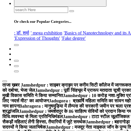
Search
for:
Or check our Popular Categories...
: डॉ. शर्मा
' mega exhibition
'Basics of Nanotechnology and its A
'Expression of Thoughts'
'Fake degree'
ताजा ख़बर
Jamshedpur : साइबर क्राइम पर करीम सिटी कॉलेज में जागरूकता 
को दबोचा, भेजा जेल
Jamshedpur : पूर्वी सिंहभूम में प्रारूप मतदाता सूची प
मुखी विकास समिति ने किया सम्मानित
Jamshedpur : 10 करोड़ नशा-मुक्ति प्रति
लिए ‘मदर्स मीट’ का आयोजन
Jadugora : ब्रह्मर्षि महिला समिति का सावन महोत
नाम ज्ञापन
Bahragora : मानुषमुड़िया में लैम्पस की सरकारी जमीन पर चला प्रशा
श्रद्धांजलि
Jamshedpur : जमशेदपुर के 86 साहित्य सेवियों को प्रदान किया गया ‘भ
विधि-व्यवस्था से मिला प्रतिनिधिमंडल
Jamshedpur : टाटा स्टील जूलॉजिकल पार्क 
सैकड़ों महिलाएं लेंगी हिस्सा, तैयारियों में जुटे समर्थक
Jamshedpur : बहरागोड़ा मे
सदस्यों ने किया जलाभिषेक
Jamshedpur : मजदूर नेता माइकल जॉन के पुण्य ति