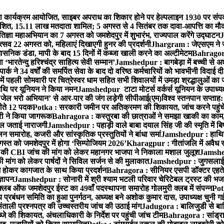
कार्यक्रम आयोजित, साइबर अपराध का शिकार होने पर हेल्पलाइन 1930 पर संपर
्रकाशित, 15.11 लाख मतदाता शामिल; 5 अगस्त से 4 सितंबर तक दावा-आपत्ति का मौ
ज्ञा महाअभियान का 7 अगस्त को जमशेदपुर में शुभारंभ, राज्यपाल करेंगे उद्घाटन
J
्सव 22 अगस्त को, महिलाएं दिखाएगी हुनर की प्रदर्शनी
Jhargram : जेएसएम ने जंग
सनिक डंडा, मापी के बाद 15 दिनों में कब्जा खाली करने का अल्टीमेटम
Bahragora 
ारतेन्दु हरिश्चंद्र साहित्य सेवी सम्मान’
Jamshedpur : बागबेड़ा में बच्ची से 
ने 34 वर्षों की समर्पित सेवा के बाद दो वरिष्ठ कर्मचारियों को भावभीनी विदाई दी
ं पहली सोमवारी पर चित्रेस्वर धाम सहित सभी शिवालयों में उमड़ा श्रद्धालुओं क
थि पर यूनियन ने किया नमन
Jamshedpur टाटा मोटर्स वर्कर्स यूनियन के उपाध्यक्ष
‘जेल भरो अभियान’ से आर-पार की जंग लड़ेगी सीपीआई(एम)
विश्व स्तनपान सप्ताह
 जीते 12 पदक
Potka : सरकारी जमीन पर अतिक्रमण की शिकायत, जांच करने पहुं
ारी ने किया जागरूक
Bahragora : कस्तुरबा की छात्राओं ने समझा खाकी का काम,
काल जताई नाराजगी
Jamshedpur : पहाड़ी वाले बाबा दयाल सिंह जी की स्मृति में बिष्ट
समारोह, कजरी और सांस्कृतिक प्रस्तुतियों ने बांधा समां
Jamshedpur : हाथियों 
स्त को जमशेदपुर में होगा ‘सिम्पोजियम 2026’
Kharagpur : गीतांजलि में अवैध रूप
 CBI जांच की मांग को लेकर महानगर भाजपा ने निकाला मशाल जुलूश
Jamshedp
मांग को लेकर पार्षदों ने सिविल सर्जन से की मुलाकात
Jamshedpur : जुगसलाई में
श होकर कागजात के साथ किया प्रदर्शन
Bahragora : सीनियर एसपी डॉक्टर एहतेश
्ञापन
Jamshedpur : सोनारी में श्री श्याम भटली परिवार चेरिटेबल ट्रस्ट की भजन संध
्लब ऑफ जमशेदपुर ईस्ट का 49वाँ पदस्थापना समारोह गोलमुरी क्लब में संपन्न
Potk
 प्रबंधन समिति का हुआ पुनर्गठन, अध्यक्ष बने अशोक कुमार दास, उपाध्यक्ष चुनी गई
ताली प्रश्नपत्र की उच्चस्तरीय जांच की उठाई मांग
Jadugora : बालिजुडी से बा
े की शिकायत, अंचलाधिकारी के निर्देश पर पहुंची जांच टीम
Bahragora : सांड्र