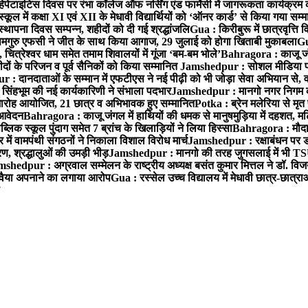
हेपेटाइटिस दिवस पर रंभा कॉलेज ऑफ नर्सिंग एंड फार्मेसी में जागरूकता कार्यक्
ूल में कक्षा XI एवं XII के मेधावी विद्यार्थियों को ‘ऑनर कार्ड’ से किया गया सम्
्थापना दिवस सम्पन्न, शहीदों को दी गई श्रद्धांजलि
Gua : किरीबुरू में छात्रवृत्ति
समगुरु एफसी ने जीत के साथ किया आगाज, 29 जुलाई को होगा खिताबी मुकाबला
Gu
त्रेश्वर धाम समेत तमाम शिवालयों में गूंजा ‘बम-बम भोले’
Bahragora : काजू जंगल
ों के परिजन व पूर्व सैनिकों को किया सम्मानित
Jamshedpur : सोशल मीडिया पर
: दानदाताओं के सम्मान में एफटीएस ने नई पीढ़ी को भी जोड़ा सेवा अभियान से, वर्
सिंहभूम की नई कार्यकारिणी ने संभाला पदभार
Jamshedpur : मानगो नगर निगम की 
मारोह आयोजित, 21 छात्र व अभिभावक हुए सम्मानित
Potka : ब्रेन मलेरिया से मृत 
 आवेदन
Bahragora : काजू जंगल में हाथियों की धमक से मानुषमुड़िया में दहशत, म
िक स्कूल पुंदाग समेत 7 ब्रांच के खिलाड़ियों ने लिया हिस्सा
Bahragora : मौदा म
में वामपंथी संगठनों ने निकाला विशाल विरोध मार्च
Jamshedpur : रक्षाबंधन पर ड
, श्रद्धालुओं की उमड़ी भीड़
Jamshedpur : मानगो की तरह जुगसलाई में भी TS
shedpur : अग्रवाल सम्मेलन के राष्ट्रीय अध्यक्ष बसंत कुमार मित्तल ने डॉ. विजय
ा रवैया अपनाने का लगाया आरोप
Gua : रस्सेल उच्च विद्यालय में मेधावी छात्र-छात्र