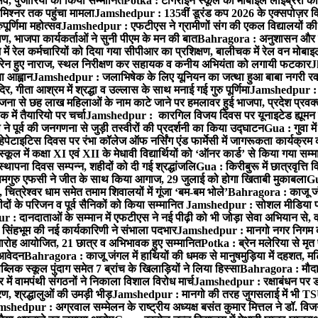
्सव, पुजारियों को किया सम्मानित
Potka : टांगराईन स्कूल की मोबाइल लाइब्रेरी को
मिश्नर तक पहुंचा मामला
Jamshedpur : 135वीं डूरंड कप 2026 के एक्सपोज़र विजिट म
ूर्णिमा महोत्सव
Jamshedpur : एफटीएस ने ग्रामीणों संग की एकल विद्यालयों की गुण
पण, भाजपा कार्यकर्ताओं ने सुनी पीएम के मन की बात
Bahragora : अनुशासन और प्र
ें रेल कर्मचारियों को दिया गया सीपीआर का प्रशिक्षण, बालीचक में रेल वन मोबा
सोरेन हुए नाराज, स्थल निरीक्षण कर सहायक व कनीय अभियंता को लगायी फटकार
J
ा आह्वान
Jamshedpur : जलाभिषेक के लिए यूनियन का जत्था हुआ बाबा नगरी रव
र, गीता आश्रम में श्रद्धा व उल्लास के साथ मनाई गई गुरु पूर्णिमा
Jamshedpur : बा
ना से छह लाख महिलाओं के नाम काटे जाने पर हमलावर हुई भाजपा, प्रदेश प्रवक्त
में तैयारियो पर चर्चा
Jamshedpur : कारगिल विजय दिवस पर यूनाइटेड ह्यूमन रा
पूर्व की जनगणना से जुड़ी तस्वीरों की प्रदर्शनी का किया उद्घाटन
Gua : गुवा म
हेपेटाइटिस दिवस पर रंभा कॉलेज ऑफ नर्सिंग एंड फार्मेसी में जागरूकता कार्यक्
ूल में कक्षा XI एवं XII के मेधावी विद्यार्थियों को ‘ऑनर कार्ड’ से किया गया सम्
्थापना दिवस सम्पन्न, शहीदों को दी गई श्रद्धांजलि
Gua : किरीबुरू में छात्रवृत्ति
समगुरु एफसी ने जीत के साथ किया आगाज, 29 जुलाई को होगा खिताबी मुकाबला
Gu
त्रेश्वर धाम समेत तमाम शिवालयों में गूंजा ‘बम-बम भोले’
Bahragora : काजू जंगल
ों के परिजन व पूर्व सैनिकों को किया सम्मानित
Jamshedpur : सोशल मीडिया पर
: दानदाताओं के सम्मान में एफटीएस ने नई पीढ़ी को भी जोड़ा सेवा अभियान से, वर्
सिंहभूम की नई कार्यकारिणी ने संभाला पदभार
Jamshedpur : मानगो नगर निगम की 
मारोह आयोजित, 21 छात्र व अभिभावक हुए सम्मानित
Potka : ब्रेन मलेरिया से मृत 
 आवेदन
Bahragora : काजू जंगल में हाथियों की धमक से मानुषमुड़िया में दहशत, म
िक स्कूल पुंदाग समेत 7 ब्रांच के खिलाड़ियों ने लिया हिस्सा
Bahragora : मौदा म
में वामपंथी संगठनों ने निकाला विशाल विरोध मार्च
Jamshedpur : रक्षाबंधन पर ड
, श्रद्धालुओं की उमड़ी भीड़
Jamshedpur : मानगो की तरह जुगसलाई में भी TS
shedpur : अग्रवाल सम्मेलन के राष्ट्रीय अध्यक्ष बसंत कुमार मित्तल ने डॉ. विजय