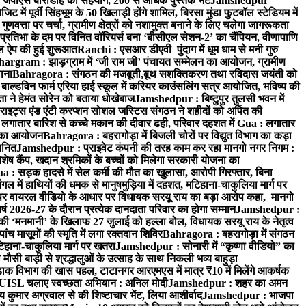
 जेपीएस बारीडीह का सहयोग, 200 से अधिक पुस्तकें भेंट
Jamshedpur
ें पूर्वी सिंहभूम के 50 खिलाड़ी होंगे शामिल, बिरसा मुंडा फुटबॉल स्टेडियम में
वत्ता पर चर्चा, ग्रामीण क्षेत्रों को नशामुक्त बनाने के लिए चलेगा जागरूकता
तिभा के दम पर विनित वॉरियर्स बना ‘बीसीएल सेशन-2’ का चैंपियन, वीणापाणि
इल ऐप की हुई शुरूआत
Ranchi : एसआर डीएवी पुंदाग में धूम धाम से मनी गुरु
hargram : झाड़ग्राम में ‘जी राम जी’ पंचायत सम्मेलन का आयोजन, ग्रामीण
ाना
Bahragora : संगठन की मजबूती,बूथ सशक्तिकरण तथा रविदास जयंती को
ल्डविन फार्म एरिया हाई स्कूल में करियर काउंसलिंग सत्र आयोजित, भविष्य की
ा ने हेमंत सोरेन को बताया धोखेबाज
Jamshedpur : बिष्टुपुर तुलसी भवन में
इट्स एंड एंटी करप्शन सोशल जस्टिस संगठन ने शहीदों को अर्पित की
ें लगातार बारिश से कच्चे मकान की दीवार ढही, परिवार दहशत में
Gua : लगातार
रम का आयोजन
Bahragora : बहरागोड़ा में बिजली चोरों पर विद्युत विभाग का कड़ा
मानित
Jamshedpur : प्राइवेट कंपनी की तरह काम कर रहा मानगो नगर निगम :
 विशेष कैंप, खदान श्रमिकों के बच्चों को मिलेगा सरकारी योजना का
a : सड़क हादसे में सेल कर्मी की मौत का खुलासा, आरोपी गिरफ्तार, बिना
 में हाथियों की धमक से मानुषमुड़िया में दहशत, मटिहाना-चाकुलिया मार्ग पर
 वायरल वीडियो के आधार पर विधायक सरयू राय का बड़ा आरोप कहा, मानगो
ष 2026-27 के दौरान प्रत्येक दानदाता परिवार का होगा सम्मान
Jamshedpur :
‘मनमानी’ के खिलाफ 27 जुलाई को हल्ला बोल, विधायक सरयू राय के नेतृत्व
पांच मासूमों की स्मृति में लगा रक्तदान शिविर
Bahragora : बहरागोड़ा में संगठन
टिहाना-चाकुलिया मार्ग पर खतरा
Jamshedpur : सोनारी में “कृष्णा वीडियो” का
ौसी बाड़ी से श्रद्धालुओं के उत्साह के साथ निकली भव्य बाहुड़ा
ाक विभाग की खास पहल, टाटानगर आरएमएस में मात्र ₹10 में मिलेंगे आकर्षक
UISL चलाए स्वच्छता अभियान : अनिल मोदी
Jamshedpur : शहर का अमन
 कुमार अग्रवाल से की शिष्टाचार भेंट, लिया आशीर्वाद
Jamshedpur : भाजपा