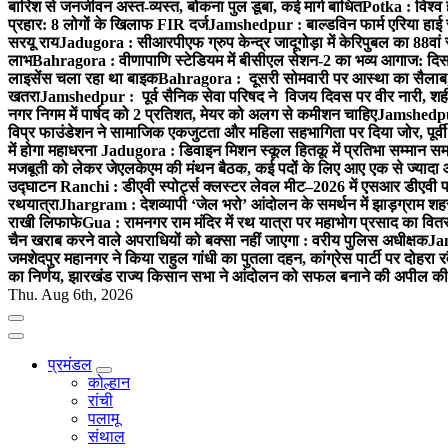
बारिश से जनजीवन अस्त-व्यस्त, बोकना पुल डूबा, कई मार्ग बाधित
Potka : विश्व 
प्रहार: 8 लोगों के खिलाफ FIR दर्ज
Jamshedpur : बाल्डविन फार्म एरिया हाई स्क
सरयू राय
Jadugora : सीआरपीएफ ग्रुप केन्द्र जादूगोड़ा में केरिपुबल का 88वां स
लाभ
Bahragora : वीणापाणि स्टेडियम में बीसीएल सेशन-2 का भव्य आगाज: दि
लाइसेंस चला रहा था बाइक
Bahragora : दूसरी सोमवारी पर आस्था का सैलाब, चि
खतरा
Jamshedpur : पूर्व सैनिक सेवा परिषद ने विजय दिवस पर वीर नारी, शहीद
नगर निगम में पार्षद को 2 प्रतिशत, मेयर को अलग से कमीशन चाहिए
Jamshedpur 
विप्र फाउंडेशन ने सामाजिक एकजुटता और महिला सहभागिता पर दिया जोर, पूर्वी 
में होगा महाधरना
Jadugora : डिवाइन मिशन स्कूल हितकू में प्रतिभा सम्मान स
मजबूती को लेकर जेएलकेएम की मंथन बैठक, कई पदों के लिए आए एक से ज्यादा
उद्घाटन
Ranchi : डीएवी स्पोर्ट्स क्लस्टर लेवल मीट–2026 में एसआर डीएवी पब्ल
रथयात्रा
Jhargram : देशव्यापी ‘जेल भरो’ आंदोलन के समर्थन में झाड़ग्राम शहर 
राखी लिफाफे
Gua : रामनगर राम मंदिर में रथ यात्रा पर महाभोग प्रसाद का वितरण
चैन खराब करने वाले अपराधियों को बक्सा नहीं जाएगा : वरीय पुलिस अधीक्षक
Jam
जमशेदपुर महानगर ने किया राहुल गांधी का पुतला दहन, कांग्रेस पार्टी पर दोहर
का निर्णय, झारखंड राज्य किसान सभा ने आंदोलन को सफल बनाने की अपील की
Thu. Aug 6th, 2026
प्रमंडल
कोल्हान
रांची
पलामू
संथाल