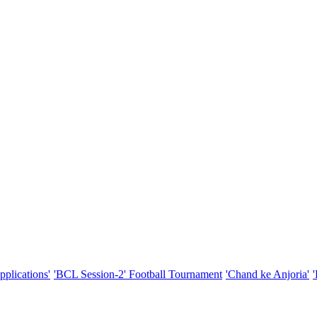
pplications'
'BCL Session-2' Football Tournament
'Chand ke Anjoria'