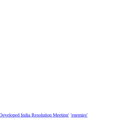
'Developed India Resolution Meeting'
'enemies'