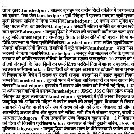
Skip
to
ताजा ख़बर
Jamshedpur : साइबर क्राइम पर करीम सिटी कॉलेज में जागरूकता 
content
को दबोचा, भेजा जेल
Jamshedpur : पूर्वी सिंहभूम में प्रारूप मतदाता सूची प
मुखी विकास समिति ने किया सम्मानित
Jamshedpur : 10 करोड़ नशा-मुक्ति प्रति
लिए ‘मदर्स मीट’ का आयोजन
Jadugora : ब्रह्मर्षि महिला समिति का सावन महोत
नाम ज्ञापन
Bahragora : मानुषमुड़िया में लैम्पस की सरकारी जमीन पर चला प्रशा
श्रद्धांजलि
Jamshedpur : जमशेदपुर के 86 साहित्य सेवियों को प्रदान किया गया ‘भ
विधि-व्यवस्था से मिला प्रतिनिधिमंडल
Jamshedpur : टाटा स्टील जूलॉजिकल पार्क 
सैकड़ों महिलाएं लेंगी हिस्सा, तैयारियों में जुटे समर्थक
Jamshedpur : बहरागोड़ा मे
सदस्यों ने किया जलाभिषेक
Jamshedpur : मजदूर नेता माइकल जॉन के पुण्य ति
सरकार की कॉर्पोरेटपरस्त नीतियों के खिलाफ भड़का जनाक्रोश: 10 अगस्त को 
डीएवी नोवामुंडी के खिलाड़ियों का एथलेटिक्स प्रतियोगिता में शानदार प्रदर्शन,
स्वच्छता अभियान
Potka : विद्यार्थियों को साइबर अपराध पर कोवाली थाना प्रभ
से खिलवाड़ के विरोध में सड़क पर उतरी भाजपा: बहरागोड़ा में मशाल जुलूस नि
सम्मानित
Jamshedpur : तुलसी भवन में महिला साहित्यकारों का भव्य सावन मिलन 
गोस्वामी
Jamshedpur : झारखंड में व्यापार और उद्योग को मिलेगी नई दिशा, 1 अग
से अवैध कारोबारियों में हड़कंप
Jamshedpur : JPSC-JSSC पेपर लीक मामले की
सिंहभूम का मुख्य सलाहकार
Jamshedpur : जुगसलाई में एंटी लारवा छिड़काव की 
जादूगोड़ा की आदिवासी महिला ने जमीन बचाने की लगाई गुहार, विधायक से निरा
सहायकों ने उचित मानदेय और स्थायीकरण की मांग को लेकर विधायक को सौंपा ज
आरसीजेई अध्यक्ष वीना और सुजय बने सचिव, नयी टीम ने संभाला पदभार, रोटरी क
अस्पताल
Jadugora : पीएम उत्क्रमित उच्च विद्यालय खुकड़ाडीह + 2 में विद्यालय
को दिया दो दिवसीय प्रशिक्षण
Potka : राज्यपाल से मिलीं दुखनी सोरेन, JSSC सं
मुश्किल
Bahgragora : मानुषमुड़िया पंचायत भवन के पीछे सरकारी जमीन पर कब्ज