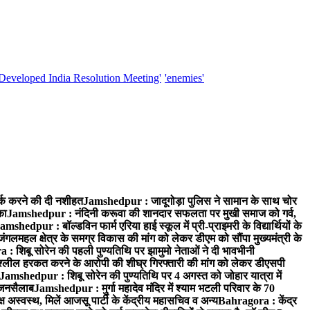
'Developed India Resolution Meeting'
'enemies'
्क करने की दी नशीहत
Jamshedpur : जादूगोड़ा पुलिस ने सामान के साथ चोर
का
Jamshedpur : नंदिनी करूवा की शानदार सफलता पर मुखी समाज को गर्व,
amshedpur : बॉल्डविन फार्म एरिया हाई स्कूल में प्री-प्राइमरी के विद्यार्थियों के
लमहल क्षेत्र के समग्र विकास की मांग को लेकर डीएम को सौंपा मुख्यमंत्री के
: शिबू सोरेन की पहली पुण्यतिथि पर झामुमो नेताओं ने दी भावभीनी
अश्लील हरकत करने के आरोपी की शीघ्र गिरफ्तारी की मांग को लेकर डीएसपी
Jamshedpur : शिबू सोरेन की पुण्यतिथि पर 4 अगस्त को जोहार यात्रा में
ा जनसैलाब
Jamshedpur : मुर्गा महादेव मंदिर में श्याम भटली परिवार के 70
 अस्वस्थ, मिलें आजसू पार्टी के केंद्रीय महासचिव व अन्य
Bahragora : केंद्र