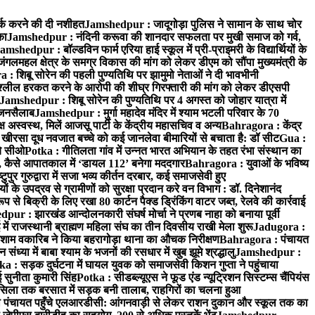
्क करने की दी नशीहत
Jamshedpur : जादूगोड़ा पुलिस ने सामान के साथ चोर
का
Jamshedpur : नंदिनी करूवा की शानदार सफलता पर मुखी समाज को गर्व,
amshedpur : बॉल्डविन फार्म एरिया हाई स्कूल में प्री-प्राइमरी के विद्यार्थियों के
लमहल क्षेत्र के समग्र विकास की मांग को लेकर डीएम को सौंपा मुख्यमंत्री के
: शिबू सोरेन की पहली पुण्यतिथि पर झामुमो नेताओं ने दी भावभीनी
अश्लील हरकत करने के आरोपी की शीघ्र गिरफ्तारी की मांग को लेकर डीएसपी
Jamshedpur : शिबू सोरेन की पुण्यतिथि पर 4 अगस्त को जोहार यात्रा में
ा जनसैलाब
Jamshedpur : मुर्गा महादेव मंदिर में श्याम भटली परिवार के 70
 अस्वस्थ, मिलें आजसू पार्टी के केंद्रीय महासचिव व अन्य
Bahragora : केंद्र
: खीरसा दूध नवजात बच्चे को कई जानलेवा बीमारियों से बचाता है: डॉ सीट
Gua :
चे सीओ
Potka : गीतिलता गांव में उन्नत भारत अभियान के तहत रंभा संस्थान का
 कैसे आपातकाल में ‘डायल 112’ बनेगा मददगार
Bahragora : युवाओं के भविष्य
ुपुर गुरुद्वारा में सजा भव्य कीर्तन दरबार, कई समाजसेवी हुए
के उपद्रव से ग्रामीणों को सुरक्षा प्रदान करे वन विभाग : डॉ. दिनेशानंद
 से बिक्री के लिए रखा 80 कार्टन पैक्ड ड्रिंकिंग वाटर जब्त, रेलवे की कार्रवाई
ur : झारखंड आन्दोलनकारी संघर्ष मोर्चा ने प्रणब नाहा को बनाया पूर्वी
 राजस्थानी ब्राह्मण महिला संघ का तीन दिवसीय राखी मेला शुरू
Jadugora :
ाम वकारिब ने किया बहरागोड़ा थाना का औचक निरीक्षण
Bahragora : पंचायत
्या में बाबा श्याम के भजनों की रसधार में खुब झूमे श्रद्धालु
Jamshedpur :
a : सड़क दुर्घटना में घायल युवक को समाजसेवी किशन गुप्ता ने पहुंचाया
 सुनीता कुमारी सिंह
Potka : सीडब्ल्यूएस ने फूड एंड न्यूट्रिशन सिस्टम्स चैंपियंस
सिला तक बरसात में सड़क बनी तालाब, राहगिरों का चलना हुआ
ा पंचायत पहुँचे एलआरडीसी: आंगनवाड़ी से लेकर राशन दुकान और स्कूल तक का