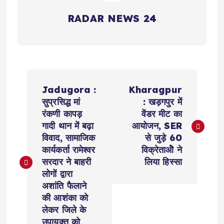
RADAR NEWS 24
P
Jadugora :
Kharagpur
o
सुप्रसिद्ध मां
: खड़गपुर में
रंकणी कापड़
वेंडर मीट का
s
गादी थान में बढ़ा
आयोजन, SER
विवाद, सामाजिक
से जुड़े 60
t
कार्यकर्ता रामेश्वर
विक्रेताओॆ ने
सरदार ने बाहरी
लिया हिस्सा
n
लोगों द्वारा
अशांति फैलाने
a
की आशंका को
लेकर जिले के
उपायुक्त को