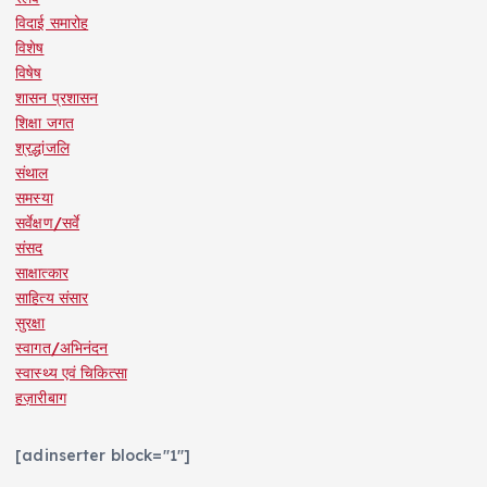
विदाई समारोह
विशेष
विषेष
शासन प्रशासन
शिक्षा जगत
श्रद्धांजलि
संथाल
समस्या
सर्वेक्षण/सर्वे
संसद
साक्षात्कार
साहित्य संसार
सुरक्षा
स्वागत/अभिनंदन
स्वास्थ्य एवं चिकित्सा
हज़ारीबाग
[adinserter block="1"]