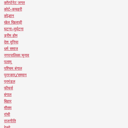
कॉरपोरेट जगत
कोर्ट-कचहरी
कोल्हान
खेल खिलाड़ी
घटना-दुर्घटना
ड्रीम होम
देश दुनिया
धर्म समाज
नगरपालिका चुनाव
पलामू
पश्चिम बंगाल
पुरस्कार/सम्मान
प्रमंडल
फीचर्स
बंगाल
बिहार
मौसम
रांची
राजनीति
रेलवे