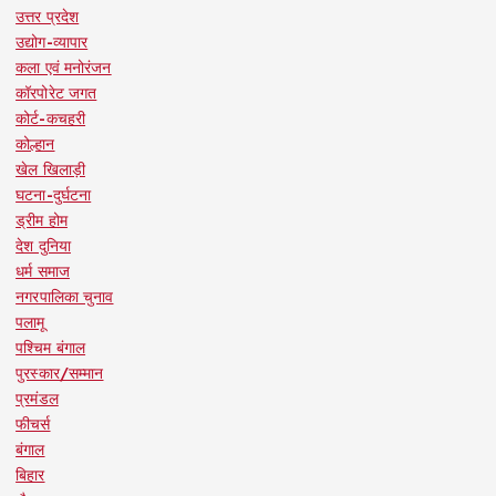
उत्तर प्रदेश
उद्योग-व्यापार
कला एवं मनोरंजन
कॉरपोरेट जगत
कोर्ट-कचहरी
कोल्हान
खेल खिलाड़ी
घटना-दुर्घटना
ड्रीम होम
देश दुनिया
धर्म समाज
नगरपालिका चुनाव
पलामू
पश्चिम बंगाल
पुरस्कार/सम्मान
प्रमंडल
फीचर्स
बंगाल
बिहार