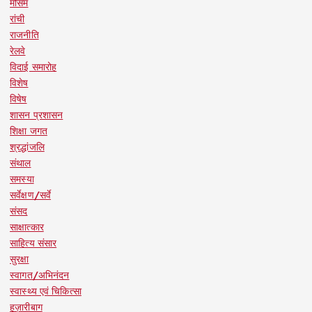
मौसम
रांची
राजनीति
रेलवे
विदाई समारोह
विशेष
विषेष
शासन प्रशासन
शिक्षा जगत
श्रद्धांजलि
संथाल
समस्या
सर्वेक्षण/सर्वे
संसद
साक्षात्कार
साहित्य संसार
सुरक्षा
स्वागत/अभिनंदन
स्वास्थ्य एवं चिकित्सा
हज़ारीबाग