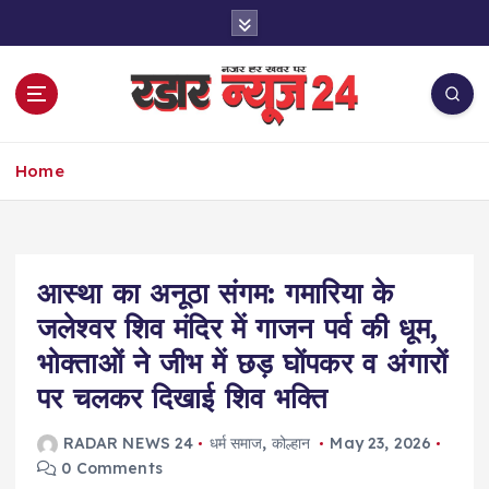
S
k
i
p
t
o
नज़र हर खबर पर
c
Home
o
n
t
e
आस्था का अनूठा संगम: गमारिया के
n
t
जलेश्वर शिव मंदिर में गाजन पर्व की धूम,
भोक्ताओं ने जीभ में छड़ घोंपकर व अंगारों
पर चलकर दिखाई शिव भक्ति
RADAR NEWS 24
धर्म समाज
,
कोल्हान
May 23, 2026
0 Comments