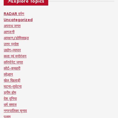
Explore Topics
RADAR दर्पण
Uncategorized
अपराध जगत
आगजनी
आरक्षण/डोमिसाइल
उत्तर प्रदेश
उद्योग-व्यापार
कला एवं मनोरंजन
कॉरपोरेट जगत
कोर्ट-कचहरी
कोल्हान
खेल खिलाड़ी
घटना-दुर्घटना
ड्रीम होम
देश दुनिया
धर्म समाज
नगरपालिका चुनाव
पलामू