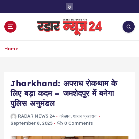
S
k
i
p
t
o
नज़र हर खबर पर
c
Home
o
n
t
e
Jharkhand: अपराध रोकथाम के
n
t
लिए बड़ा कदम – जमशेदपुर में बनेगा
पुलिस अनुमंडल
RADAR NEWS 24
कोल्हान
,
शासन प्रशासन
September 8, 2025
0 Comments