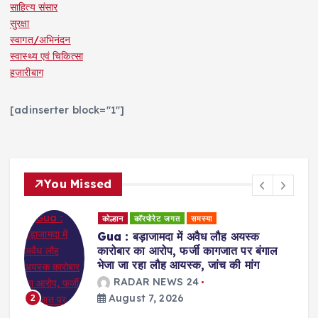
साहित्य संसार
सुरक्षा
स्वागत/अभिनंदन
स्वास्थ्य एवं चिकित्सा
हज़ारीबाग
[adinserter block="1"]
You Missed
कोल्हान
राजनीति
Jamshedpur : युवा शक्ति ही झारखंड के
भविष्य की दिशा तय करेगी : सुदेश कुमार महतो
RADAR NEWS 24
August 7, 2026
3