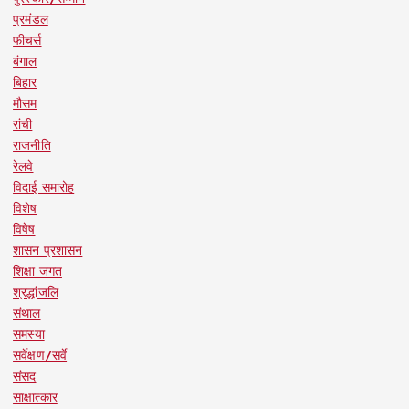
प्रमंडल
फीचर्स
बंगाल
बिहार
मौसम
रांची
राजनीति
रेलवे
विदाई समारोह
विशेष
विषेष
शासन प्रशासन
शिक्षा जगत
श्रद्धांजलि
संथाल
समस्या
सर्वेक्षण/सर्वे
संसद
साक्षात्कार