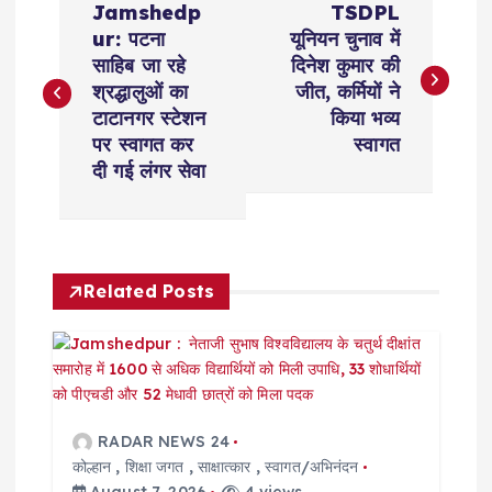
Jamshedp
TSDPL
o
ur: पटना
यूनियन चुनाव में
साहिब जा रहे
दिनेश कुमार की
s
श्रद्धालुओं का
जीत, कर्मियों ने
टाटानगर स्टेशन
किया भव्य
t
पर स्वागत कर
स्वागत
दी गई लंगर सेवा
n
a
Related Posts
v
i
g
RADAR NEWS 24
a
कोल्हान
,
शिक्षा जगत
,
साक्षात्कार
,
स्वागत/अभिनंदन
August 7, 2026
4 views