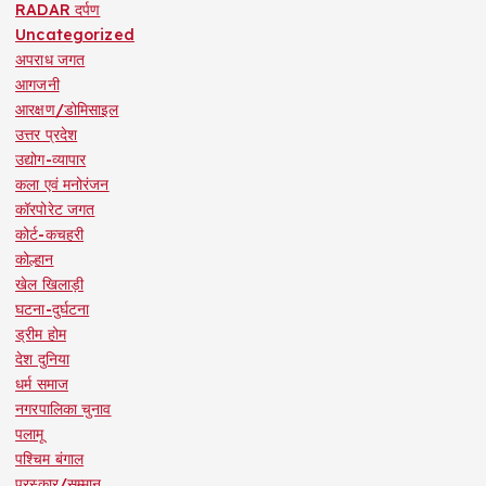
RADAR दर्पण
Uncategorized
अपराध जगत
आगजनी
आरक्षण/डोमिसाइल
उत्तर प्रदेश
उद्योग-व्यापार
कला एवं मनोरंजन
कॉरपोरेट जगत
कोर्ट-कचहरी
कोल्हान
खेल खिलाड़ी
घटना-दुर्घटना
ड्रीम होम
देश दुनिया
धर्म समाज
नगरपालिका चुनाव
पलामू
पश्चिम बंगाल
पुरस्कार/सम्मान