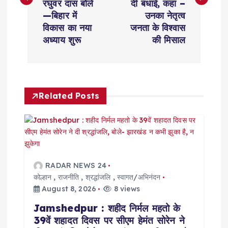
रघुवर दास बोले
दी बधाई, कहा –
t
—बिहार में
उनका नेतृत्व
विकास का नया
जनता के विश्वास
n
अध्याय शुरू
की मिसाल
a
v
Related Posts
i
g
a
RADAR NEWS 24
कोल्हान
,
राजनीति
,
श्रद्धांजलि
,
स्वागत/अभिनंदन
t
August 8, 2026
8 views
Jamshedpur : शहीद निर्मल महतो के
i
39वें शहादत दिवस पर सीएम हेमंत सोरेन ने