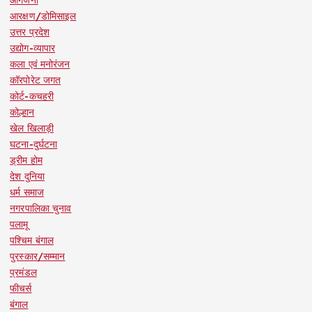
आरक्षण/डोमिसाइल
उत्तर प्रदेश
उद्योग-व्यापार
कला एवं मनोरंजन
कॉरपोरेट जगत
कोर्ट-कचहरी
कोल्हान
खेल खिलाड़ी
घटना-दुर्घटना
ड्रीम होम
देश दुनिया
धर्म समाज
नगरपालिका चुनाव
पलामू
पश्चिम बंगाल
पुरस्कार/सम्मान
प्रमंडल
फीचर्स
बंगाल