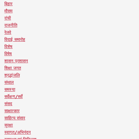
बिहार
मौसम
रांची
राजनीति
रेलवे
विदाई समारोह
विशेष
विषेष
शासन प्रशासन
शिक्षा जगत
श्रद्धांजलि
संथाल
समस्या
सर्वेक्षण/सर्वे
संसद
साक्षात्कार
साहित्य संसार
सुरक्षा
स्वागत/अभिनंदन