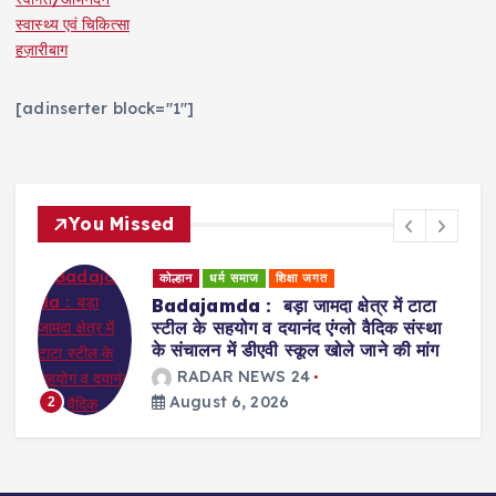
स्वास्थ्य एवं चिकित्सा
हज़ारीबाग
[adinserter block="1"]
You Missed
धर्म समाज
शिक्षा जगत
कोल्हान
शासन प
mda : बड़ा जामदा क्षेत्र में टाटा
Jadugora : स
े सहयोग व दयानंद एंग्लो वैदिक संस्था
खुला जनऔषधि केन
लन में डीएवी स्कूल खोले जाने की मांग
महंगी दवाइयां,
किया उद्घाटन
DAR NEWS 24
RADAR 
ust 6, 2026
August 6,
3