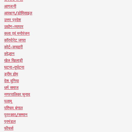
आगजनी
आरक्षण/डोमिसाइल
उत्तर प्रदेश
उद्योग-व्यापार
कला एवं मनोरंजन
कॉरपोरेट जगत
कोर्ट-कचहरी
कोल्हान
खेल खिलाड़ी
घटना-दुर्घटना
ड्रीम होम
देश दुनिया
धर्म समाज
नगरपालिका चुनाव
पलामू
पश्चिम बंगाल
पुरस्कार/सम्मान
प्रमंडल
फीचर्स