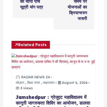
t
को सौंपा पांच
समय पर
सूत्री मांग पत्र
योजनाओं का
n
क्रियान्वयन
जरूरी
a
v
Related Posts
i
g
a
RADAR NEWS 24
t
कोल्हान
,
शिक्षा जगत
,
साक्षात्कार
August 6, 2026
3 views
i
Jamshedpur : ग्रेजुएट महाविद्यालय में
कानूनी जागरुकता शिविर का आयोजन, डालसा