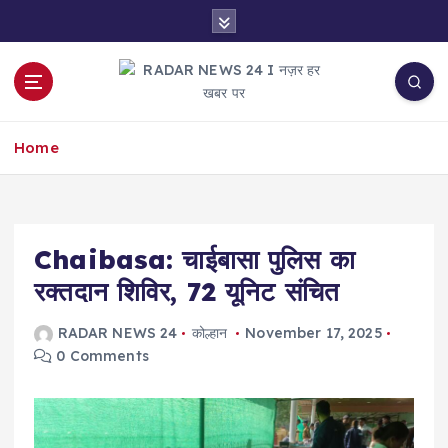
S
k
i
p
t
नज़र हर खबर पर
o
Home
c
o
n
t
e
Chaibasa: चाईबासा पुलिस का
n
रक्तदान शिविर, 72 यूनिट संचित
t
RADAR NEWS 24
कोल्हान
November 17, 2025
0 Comments