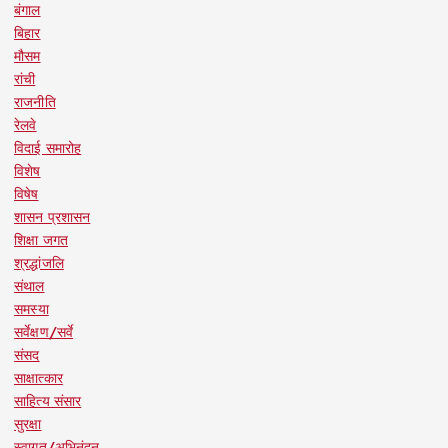
बंगाल
बिहार
मौसम
रांची
राजनीति
रेलवे
विदाई समारोह
विशेष
विषेष
शासन प्रशासन
शिक्षा जगत
श्रद्धांजलि
संथाल
समस्या
सर्वेक्षण/सर्वे
संसद
साक्षात्कार
साहित्य संसार
सुरक्षा
स्वागत/अभिनंदन