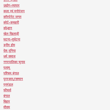
उद्योग-व्यापार
कला एवं मनोरंजन
कॉरपोरेट जगत
कोर्ट-कचहरी
कोल्हान
खेल खिलाड़ी
घटना-दुर्घटना
ड्रीम होम
देश दुनिया
धर्म समाज
नगरपालिका चुनाव
पलामू
पश्चिम बंगाल
पुरस्कार/सम्मान
प्रमंडल
फीचर्स
बंगाल
बिहार
मौसम