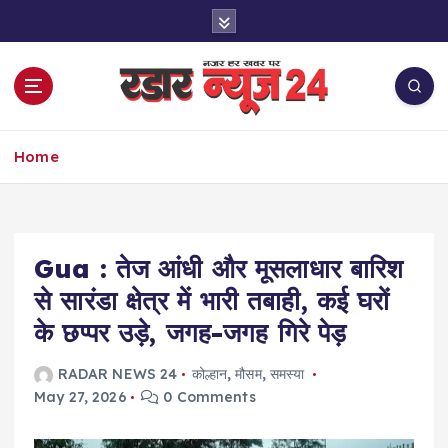
S
k
i
p
t
o
नज़र हर खबर पर
c
Home
o
n
t
e
Gua : तेज आंधी और मूसलाधार बारिश
n
t
से सारंडा क्षेत्र में भारी तबाही, कई घरों
के छप्पर उड़े, जगह-जगह गिरे पेड़
RADAR NEWS 24
कोल्हान
,
मौसम
,
समस्या
May 27, 2026
0 Comments