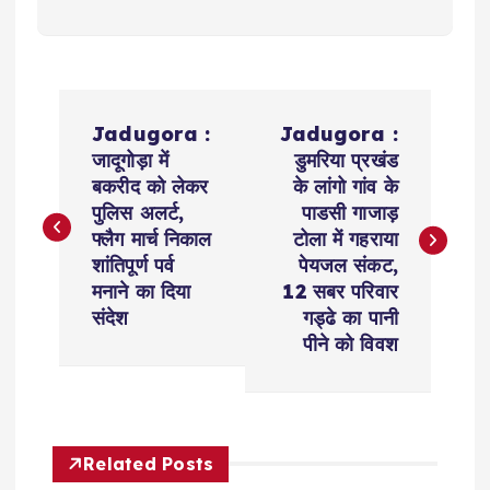
P
Jadugora :
Jadugora :
o
जादूगोड़ा में
डुमरिया प्रखंड
बकरीद को लेकर
के लांगो गांव के
s
पुलिस अलर्ट,
पाडसी गाजाड़
फ्लैग मार्च निकाल
टोला में गहराया
t
शांतिपूर्ण पर्व
पेयजल संकट,
मनाने का दिया
12 सबर परिवार
n
संदेश
गड्ढे का पानी
पीने को विवश
a
v
Related Posts
i