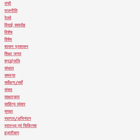
रांची
राजनीति
रेलवे
विदाई समारोह
विशेष
विषेष
शासन प्रशासन
शिक्षा जगत
श्रद्धांजलि
संथाल
समस्या
सर्वेक्षण/सर्वे
संसद
साक्षात्कार
साहित्य संसार
सुरक्षा
स्वागत/अभिनंदन
स्वास्थ्य एवं चिकित्सा
हज़ारीबाग