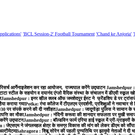
pplications'
'BCL Session-2' Football Tournament
'Chand ke Anjoria'
रिसर्च आर्गेनाइजेशन कर रहा आयोजन, राज्यपाल करेंगे उद्घाटन
Jamshedpur : ग
टाटा स्टील के सहयोग व दयानंद एंग्लो वैदिक संस्था के संचालन में डीएवी स्कूल खो
न
Jamshedpur : इनर व्हील क्लब ऑफ जमशेदपुर ईस्ट ने फ्रेंडशिप डे पर ट्रांस
हैया कराया गया
Potka: रंभा कॉलेज में टीएलएम प्रदर्शनी, प्रशिक्षुओं ने नवाचार स
30 पर संपर्क करने की दी नशीहत
Jamshedpur : जादूगोड़ा पुलिस ने सामान के 
पत्ति का मौका
Jamshedpur : नंदिनी करूवा की शानदार सफलता पर मुखी समाज क
करेंगे उद्घाटन
Jamshedpur : बॉल्डविन फार्म एरिया हाई स्कूल में प्री-प्राइमरी के
 जेएसएम ने जंगलमहल क्षेत्र के समग्र विकास की मांग को लेकर डीएम को सौंपा मु
अल्टीमेटम
Bahragora : शिबू सोरेन की पहली पुण्यतिथि पर झामुमो नेताओं ने दी भा