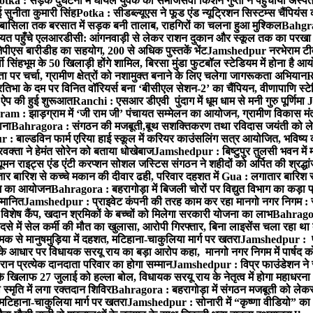
otka : सड़क दुर्घटना में घायल युवक को समाजसेवी किशन गुप्ता ने पहुंचाया अस्प
 सुनीता कुमारी सिंह
Potka : सीडब्ल्यूएस ने फूड एंड न्यूट्रिशन सिस्टम्स चैंपियंस
बासिला तक बरसात में सड़क बनी तालाब, राहगिरों का चलना हुआ मुश्किल
Bahgrag
ायत पहुँचे एलआरडीसी: आंगनवाड़ी से लेकर राशन दुकान और स्कूल तक का परखा
ेपीएस बारीडीह का सहयोग, 200 से अधिक पुस्तकें भेंट
Jamshedpur नरभेराम टीव
 सिंहभूम के 50 खिलाड़ी होंगे शामिल, बिरसा मुंडा फुटबॉल स्टेडियम में होना है 
 पर चर्चा, ग्रामीण क्षेत्रों को नशामुक्त बनाने के लिए चलेगा जागरूकता अभियान
R
ा के दम पर विनित वॉरियर्स बना ‘बीसीएल सेशन-2’ का चैंपियन, वीणापाणि स्टेडिय
ल ऐप की हुई शुरूआत
Ranchi : एसआर डीएवी पुंदाग में धूम धाम से मनी गुरु पूर्णिमा
J
am : झाड़ग्राम में ‘जी राम जी’ पंचायत सम्मेलन का आयोजन, ग्रामीण विकास मंत्
ाना
Bahragora : संगठन की मजबूती,बूथ सशक्तिकरण तथा रविदास जयंती को लेकर
 बाल्डविन फार्म एरिया हाई स्कूल में करियर काउंसलिंग सत्र आयोजित, भविष्य की राह
वक्ता ने हेमंत सोरेन को बताया धोखेबाज
Jamshedpur : बिष्टुपुर तुलसी भवन में 
 राइट्स एंड एंटी करप्शन सोशल जस्टिस संगठन ने शहीदों को अर्पित की श्रद्धा
ातार बारिश से कच्चे मकान की दीवार ढही, परिवार दहशत में
Gua : लगातार बारिश से
क्रम का आयोजन
Bahragora : बहरागोड़ा में बिजली चोरों पर विद्युत विभाग का कड़ा 
म्मानित
Jamshedpur : प्राइवेट कंपनी की तरह काम कर रहा मानगो नगर निगम : 
ति विशेष कैंप, खदान श्रमिकों के बच्चों को मिलेगा सरकारी योजना का लाभ
Bahragora
से में सेल कर्मी की मौत का खुलासा, आरोपी गिरफ्तार, बिना लाइसेंस चला रहा था
क से मानुषमुड़िया में दहशत, मटिहाना-चाकुलिया मार्ग पर खतरा
Jamshedpur : पूर्
आधार पर विधायक सरयू राय का बड़ा आरोप कहा, मानगो नगर निगम में पार्षद क
रान प्रत्येक दानदाता परिवार का होगा सम्मान
Jamshedpur : विप्र फाउंडेशन ने 
िलाफ 27 जुलाई को हल्ला बोल, विधायक सरयू राय के नेतृत्व में होगा महाधरना
 स्मृति में लगा रक्तदान शिविर
Bahragora : बहरागोड़ा में संगठन मजबूती को लेकर
 मटिहाना-चाकुलिया मार्ग पर खतरा
Jamshedpur : सोनारी में “कृष्णा वीडियो” क