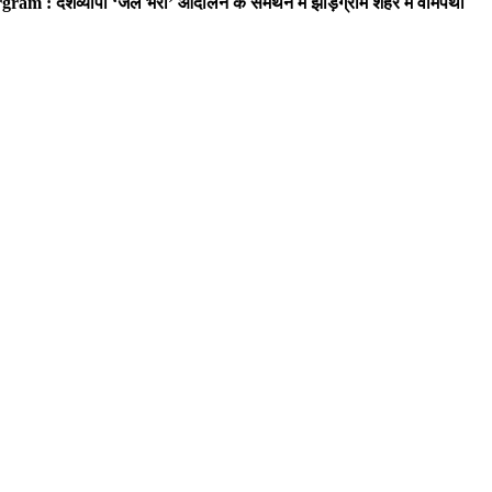
ram : देशव्यापी ‘जेल भरो’ आंदोलन के समर्थन में झाड़ग्राम शहर में वामपंथी