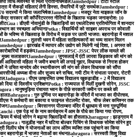
पी विधि-व्यवस्था से मिला प्रतिनिधिमंडल
Jamshedpur : टाटा स्टील
ें सैकड़ों महिलाएं लेंगी हिस्सा, तैयारियों में जुटे समर्थक
Jamshedpur :
े 70 सदस्यों ने किया जलाभिषेक
Jamshedpur : मजदूर नेता माइकल जॉन के
ेंद्र सरकार की कॉर्पोरेटपरस्त नीतियों के खिलाफ भड़का जनाक्रोश: 10
 सीट
Gua : डीएवी नोवामुंडी के खिलाड़ियों का एथलेटिक्स प्रतियोगिता में शानदार
ंस्थान का स्वच्छता अभियान
Potka : विद्यार्थियों को साइबर अपराध पर कोवाली
 के भविष्य से खिलवाड़ के विरोध में सड़क पर उतरी भाजपा: बहरागोड़ा में मशाल
त
Jamshedpur : तुलसी भवन में महिला साहित्यकारों का भव्य सावन मिलन
amshedpur : झारखंड में व्यापार और उद्योग को मिलेगी नई दिशा, 1 अगस्त को
ारोबारियों में हड़कंप
Jamshedpur : JPSC-JSSC पेपर लीक मामले की
का मुख्य सलाहकार
Jamshedpur : जुगसलाई में एंटी लारवा छिड़काव की मांग को
की आदिवासी महिला ने जमीन बचाने की लगाई गुहार, विधायक से निराश होकर
ं ने उचित मानदेय और स्थायीकरण की मांग को लेकर विधायक को सौंपा
सीजेई अध्यक्ष वीना और सुजय बने सचिव, नयी टीम ने संभाला पदभार, रोटरी
ताल
Jadugora : पीएम उत्क्रमित उच्च विद्यालय खुकड़ाडीह + 2 में विद्यालय
 को दिया दो दिवसीय प्रशिक्षण
Potka : राज्यपाल से मिलीं दुखनी सोरेन, JSSC
ora : मानुषमुड़िया पंचायत भवन के पीछे सरकारी जमीन पर कब्जे की
 हाल
Bahragora : गुरु पूर्णिमा पर बहरागोड़ा के मंदिरों में भाजपा का दीपोत्सव,
ीएस ने कर्मचारी का बकाया व फाइनल सेटलमेंट रोका, चीफ लेबर कमिश्नर तक
आयोजन
Jamshedpur : बिरसानगर पीताम्बरा मंदिर में धूमधाम से मना गुरुपूर्णिमा
anchi : एक पेड़ मां के नाम कार्यक्रम में आम के पौधे का किया गया रोपण,
म में चंपई सोरेन ने बढ़ाया खिलाड़ियों का हौसला
Kharagpur : झाड़ग्राम में
adugora : गालूडीह नहर में घटिया बोल्डर पिचिंग से विधायक सोमेश सोरेन हुए
री दिलीप घोष ने योजनाओं का लाभ अंतिम व्यक्ति तक पहुंचाने का किया
 बहरागोड़ा में भाजपा नेताओं का मंथन
Bahragora : सरस्वती शिशु विद्या