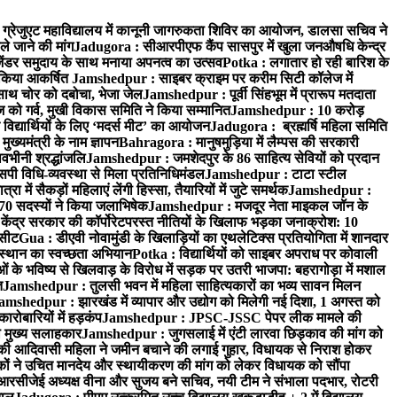
्रेजुएट महाविद्यालय में कानूनी जागरुकता शिविर का आयोजन, डालसा सचिव ने
ले जाने की मांग
Jadugora : सीआरपीएफ कैंप सासपुर में खुला जनऔषधि केन्द्र
जेंडर समुदाय के साथ मनाया अपनत्व का उत्सव
Potka : लगातार हो रही बारिश के
े किया आकर्षित
Jamshedpur : साइबर क्राइम पर करीम सिटी कॉलेज में
साथ चोर को दबोचा, भेजा जेल
Jamshedpur : पूर्वी सिंहभूम में प्रारूप मतदाता
ो गर्व, मुखी विकास समिति ने किया सम्मानित
Jamshedpur : 10 करोड़
 विद्यार्थियों के लिए ‘मदर्स मीट’ का आयोजन
Jadugora : ब्रह्मर्षि महिला समिति
ख्यमंत्री के नाम ज्ञापन
Bahragora : मानुषमुड़िया में लैम्पस की सरकारी
वभीनी श्रद्धांजलि
Jamshedpur : जमशेदपुर के 86 साहित्य सेवियों को प्रदान
पी विधि-व्यवस्था से मिला प्रतिनिधिमंडल
Jamshedpur : टाटा स्टील
ें सैकड़ों महिलाएं लेंगी हिस्सा, तैयारियों में जुटे समर्थक
Jamshedpur :
े 70 सदस्यों ने किया जलाभिषेक
Jamshedpur : मजदूर नेता माइकल जॉन के
ेंद्र सरकार की कॉर्पोरेटपरस्त नीतियों के खिलाफ भड़का जनाक्रोश: 10
 सीट
Gua : डीएवी नोवामुंडी के खिलाड़ियों का एथलेटिक्स प्रतियोगिता में शानदार
ंस्थान का स्वच्छता अभियान
Potka : विद्यार्थियों को साइबर अपराध पर कोवाली
 के भविष्य से खिलवाड़ के विरोध में सड़क पर उतरी भाजपा: बहरागोड़ा में मशाल
त
Jamshedpur : तुलसी भवन में महिला साहित्यकारों का भव्य सावन मिलन
amshedpur : झारखंड में व्यापार और उद्योग को मिलेगी नई दिशा, 1 अगस्त को
ारोबारियों में हड़कंप
Jamshedpur : JPSC-JSSC पेपर लीक मामले की
का मुख्य सलाहकार
Jamshedpur : जुगसलाई में एंटी लारवा छिड़काव की मांग को
की आदिवासी महिला ने जमीन बचाने की लगाई गुहार, विधायक से निराश होकर
ं ने उचित मानदेय और स्थायीकरण की मांग को लेकर विधायक को सौंपा
सीजेई अध्यक्ष वीना और सुजय बने सचिव, नयी टीम ने संभाला पदभार, रोटरी