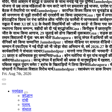
मंदिर, गीता आश्रम में श्रद्धा व उल्लास के साथ मनाई गई गुरु पूर्णिमा
Jamshedpur :
योजना से छह लाख महिलाओं के नाम काटे जाने पर हमलावर हुई भाजपा, प्रदेश प्र
बैठक में तैयारियो पर चर्चा
Jamshedpur : कारगिल विजय दिवस पर यूनाइटेड ह्यूमन
की जनगणना से जुड़ी तस्वीरों की प्रदर्शनी का किया उद्घाटन
Gua : गुवा में लग
हेपेटाइटिस दिवस पर रंभा कॉलेज ऑफ नर्सिंग एंड फार्मेसी में जागरूकता कार्य
स्कूल में कक्षा XI एवं XII के मेधावी विद्यार्थियों को ‘ऑनर कार्ड’ से किया गया स
स्थापना दिवस सम्पन्न, शहीदों को दी गई श्रद्धांजलि
Gua : किरीबुरू में छात्रवृत्
जीत के साथ किया आगाज, 29 जुलाई को होगा खिताबी मुकाबला
Gua : सड़क हाद
तमाम शिवालयों में गूंजा ‘बम-बम भोले’
Bahragora : काजू जंगल में हाथियों की धम
सैनिकों को किया सम्मानित
Jamshedpur : सोशल मीडिया पर वायरल वीडियो के 
सम्मान में एफटीएस ने नई पीढ़ी को भी जोड़ा सेवा अभियान से, वर्ष 2026-27 के दौ
कार्यकारिणी ने संभाला पदभार
Jamshedpur : मानगो नगर निगम की ‘मनमानी’ के ख
21 छात्र व अभिभावक हुए सम्मानित
Potka : ब्रेन मलेरिया से मृत पांच मासूमों की
आवेदन
Bahragora : काजू जंगल में हाथियों की धमक से मानुषमुड़िया में दहशत,
पब्लिक स्कूल पुंदाग समेत 7 ब्रांच के खिलाड़ियों ने लिया हिस्सा
Bahragora : मौदा
संगठनों ने निकाला विशाल विरोध मार्च
Jamshedpur : रक्षाबंधन पर डाक विभाग क
Fri. Aug 7th, 2026
प्रमंडल
कोल्हान
रांची
पलामू
संथाल