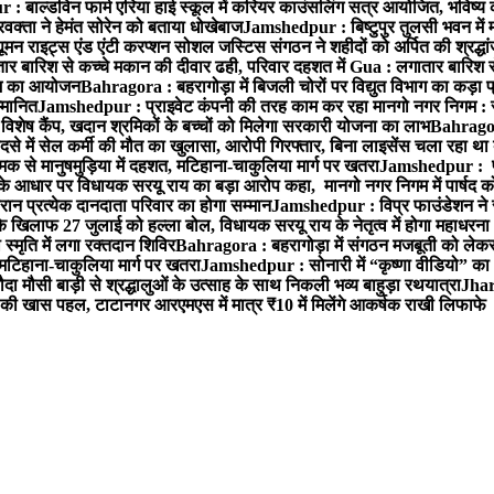
 बाल्डविन फार्म एरिया हाई स्कूल में करियर काउंसलिंग सत्र आयोजित, भविष्य की राह
वक्ता ने हेमंत सोरेन को बताया धोखेबाज
Jamshedpur : बिष्टुपुर तुलसी भवन में 
 राइट्स एंड एंटी करप्शन सोशल जस्टिस संगठन ने शहीदों को अर्पित की श्रद्धा
ातार बारिश से कच्चे मकान की दीवार ढही, परिवार दहशत में
Gua : लगातार बारिश से
क्रम का आयोजन
Bahragora : बहरागोड़ा में बिजली चोरों पर विद्युत विभाग का कड़ा 
म्मानित
Jamshedpur : प्राइवेट कंपनी की तरह काम कर रहा मानगो नगर निगम : 
ति विशेष कैंप, खदान श्रमिकों के बच्चों को मिलेगा सरकारी योजना का लाभ
Bahragora
से में सेल कर्मी की मौत का खुलासा, आरोपी गिरफ्तार, बिना लाइसेंस चला रहा था
क से मानुषमुड़िया में दहशत, मटिहाना-चाकुलिया मार्ग पर खतरा
Jamshedpur : पूर्
आधार पर विधायक सरयू राय का बड़ा आरोप कहा, मानगो नगर निगम में पार्षद क
रान प्रत्येक दानदाता परिवार का होगा सम्मान
Jamshedpur : विप्र फाउंडेशन ने 
िलाफ 27 जुलाई को हल्ला बोल, विधायक सरयू राय के नेतृत्व में होगा महाधरना
 स्मृति में लगा रक्तदान शिविर
Bahragora : बहरागोड़ा में संगठन मजबूती को लेकर
 मटिहाना-चाकुलिया मार्ग पर खतरा
Jamshedpur : सोनारी में “कृष्णा वीडियो” क
 मौसी बाड़ी से श्रद्धालुओं के उत्साह के साथ निकली भव्य बाहुड़ा रथयात्रा
Jharg
ी खास पहल, टाटानगर आरएमएस में मात्र ₹10 में मिलेंगे आकर्षक राखी लिफाफे