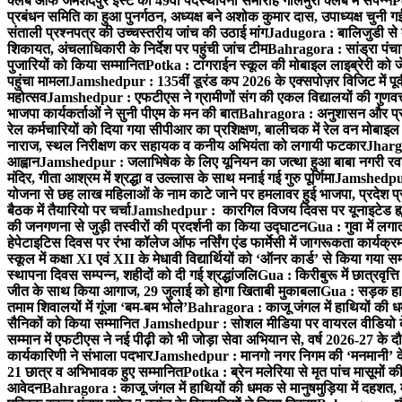
क्लब ऑफ जमशेदपुर ईस्ट का 49वाँ पदस्थापना समारोह गोलमुरी क्लब में संपन्न
P
प्रबंधन समिति का हुआ पुनर्गठन, अध्यक्ष बने अशोक कुमार दास, उपाध्यक्ष चुनी गई
संताली प्रश्नपत्र की उच्चस्तरीय जांच की उठाई मांग
Jadugora : बालिजुडी से 
शिकायत, अंचलाधिकारी के निर्देश पर पहुंची जांच टीम
Bahragora : सांड्रा पंच
पुजारियों को किया सम्मानित
Potka : टांगराईन स्कूल की मोबाइल लाइब्रेरी को ज
पहुंचा मामला
Jamshedpur : 135वीं डूरंड कप 2026 के एक्सपोज़र विजिट में पूर्वी
महोत्सव
Jamshedpur : एफटीएस ने ग्रामीणों संग की एकल विद्यालयों की गुणवत्ता
भाजपा कार्यकर्ताओं ने सुनी पीएम के मन की बात
Bahragora : अनुशासन और प्रतिभ
रेल कर्मचारियों को दिया गया सीपीआर का प्रशिक्षण, बालीचक में रेल वन मोबाइ
नाराज, स्थल निरीक्षण कर सहायक व कनीय अभियंता को लगायी फटकार
Jhargr
आह्वान
Jamshedpur : जलाभिषेक के लिए यूनियन का जत्था हुआ बाबा नगरी रव
मंदिर, गीता आश्रम में श्रद्धा व उल्लास के साथ मनाई गई गुरु पूर्णिमा
Jamshedpur :
योजना से छह लाख महिलाओं के नाम काटे जाने पर हमलावर हुई भाजपा, प्रदेश प्र
बैठक में तैयारियो पर चर्चा
Jamshedpur : कारगिल विजय दिवस पर यूनाइटेड ह्यूमन
की जनगणना से जुड़ी तस्वीरों की प्रदर्शनी का किया उद्घाटन
Gua : गुवा में लग
हेपेटाइटिस दिवस पर रंभा कॉलेज ऑफ नर्सिंग एंड फार्मेसी में जागरूकता कार्य
स्कूल में कक्षा XI एवं XII के मेधावी विद्यार्थियों को ‘ऑनर कार्ड’ से किया गया स
स्थापना दिवस सम्पन्न, शहीदों को दी गई श्रद्धांजलि
Gua : किरीबुरू में छात्रवृत्
जीत के साथ किया आगाज, 29 जुलाई को होगा खिताबी मुकाबला
Gua : सड़क हाद
तमाम शिवालयों में गूंजा ‘बम-बम भोले’
Bahragora : काजू जंगल में हाथियों की धम
सैनिकों को किया सम्मानित
Jamshedpur : सोशल मीडिया पर वायरल वीडियो के 
सम्मान में एफटीएस ने नई पीढ़ी को भी जोड़ा सेवा अभियान से, वर्ष 2026-27 के दौ
कार्यकारिणी ने संभाला पदभार
Jamshedpur : मानगो नगर निगम की ‘मनमानी’ के ख
21 छात्र व अभिभावक हुए सम्मानित
Potka : ब्रेन मलेरिया से मृत पांच मासूमों की
आवेदन
Bahragora : काजू जंगल में हाथियों की धमक से मानुषमुड़िया में दहशत,