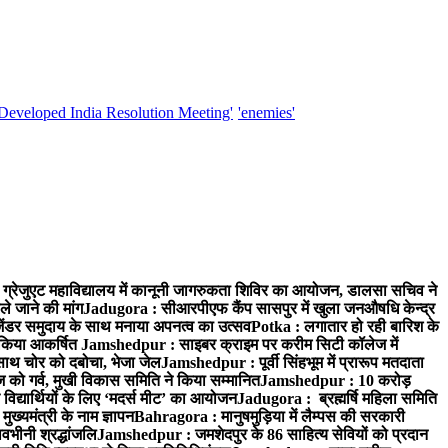
'Developed India Resolution Meeting'
'enemies'
्रेजुएट महाविद्यालय में कानूनी जागरुकता शिविर का आयोजन, डालसा सचिव ने
ले जाने की मांग
Jadugora : सीआरपीएफ कैंप सासपुर में खुला जनऔषधि केन्द्र
जेंडर समुदाय के साथ मनाया अपनत्व का उत्सव
Potka : लगातार हो रही बारिश के
े किया आकर्षित
Jamshedpur : साइबर क्राइम पर करीम सिटी कॉलेज में
साथ चोर को दबोचा, भेजा जेल
Jamshedpur : पूर्वी सिंहभूम में प्रारूप मतदाता
ो गर्व, मुखी विकास समिति ने किया सम्मानित
Jamshedpur : 10 करोड़
 विद्यार्थियों के लिए ‘मदर्स मीट’ का आयोजन
Jadugora : ब्रह्मर्षि महिला समिति
ख्यमंत्री के नाम ज्ञापन
Bahragora : मानुषमुड़िया में लैम्पस की सरकारी
वभीनी श्रद्धांजलि
Jamshedpur : जमशेदपुर के 86 साहित्य सेवियों को प्रदान