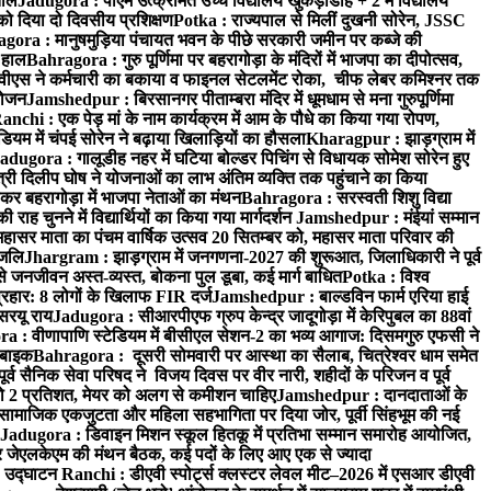
ताल
Jadugora : पीएम उत्क्रमित उच्च विद्यालय खुकड़ाडीह + 2 में विद्यालय
 को दिया दो दिवसीय प्रशिक्षण
Potka : राज्यपाल से मिलीं दुखनी सोरेन, JSSC
ora : मानुषमुड़िया पंचायत भवन के पीछे सरकारी जमीन पर कब्जे की
 हाल
Bahragora : गुरु पूर्णिमा पर बहरागोड़ा के मंदिरों में भाजपा का दीपोत्सव,
ीएस ने कर्मचारी का बकाया व फाइनल सेटलमेंट रोका, चीफ लेबर कमिश्नर तक
आयोजन
Jamshedpur : बिरसानगर पीताम्बरा मंदिर में धूमधाम से मना गुरुपूर्णिमा
anchi : एक पेड़ मां के नाम कार्यक्रम में आम के पौधे का किया गया रोपण,
म में चंपई सोरेन ने बढ़ाया खिलाड़ियों का हौसला
Kharagpur : झाड़ग्राम में
adugora : गालूडीह नहर में घटिया बोल्डर पिचिंग से विधायक सोमेश सोरेन हुए
री दिलीप घोष ने योजनाओं का लाभ अंतिम व्यक्ति तक पहुंचाने का किया
 बहरागोड़ा में भाजपा नेताओं का मंथन
Bahragora : सरस्वती शिशु विद्या
 चुनने में विद्यार्थियों का किया गया मार्गदर्शन
Jamshedpur : मंईयां सम्मान
महासर माता का पंचम वार्षिक उत्सव 20 सितम्बर को, महासर माता परिवार की
ंजलि
Jhargram : झाड़ग्राम में जनगणना-2027 की शुरूआत, जिलाधिकारी ने पूर्व
 जनजीवन अस्त-व्यस्त, बोकना पुल डूबा, कई मार्ग बाधित
Potka : विश्व
प्रहार: 8 लोगों के खिलाफ FIR दर्ज
Jamshedpur : बाल्डविन फार्म एरिया हाई
सरयू राय
Jadugora : सीआरपीएफ ग्रुप केन्द्र जादूगोड़ा में केरिपुबल का 88वां
 : वीणापाणि स्टेडियम में बीसीएल सेशन-2 का भव्य आगाज: दिसमगुरु एफसी ने
 बाइक
Bahragora : दूसरी सोमवारी पर आस्था का सैलाब, चित्रेश्वर धाम समेत
व सैनिक सेवा परिषद ने विजय दिवस पर वीर नारी, शहीदों के परिजन व पूर्व
ो 2 प्रतिशत, मेयर को अलग से कमीशन चाहिए
Jamshedpur : दानदाताओं के
सामाजिक एकजुटता और महिला सहभागिता पर दिया जोर, पूर्वी सिंहभूम की नई
Jadugora : डिवाइन मिशन स्कूल हितकू में प्रतिभा सम्मान समारोह आयोजित,
 जेएलकेएम की मंथन बैठक, कई पदों के लिए आए एक से ज्यादा
ा उद्घाटन
Ranchi : डीएवी स्पोर्ट्स क्लस्टर लेवल मीट–2026 में एसआर डीएवी