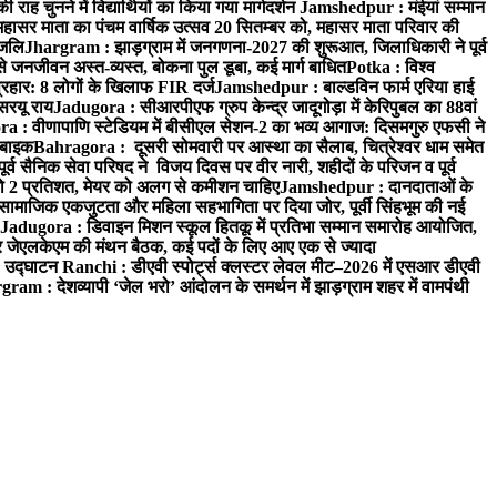
 चुनने में विद्यार्थियों का किया गया मार्गदर्शन
Jamshedpur : मंईयां सम्मान
महासर माता का पंचम वार्षिक उत्सव 20 सितम्बर को, महासर माता परिवार की
ंजलि
Jhargram : झाड़ग्राम में जनगणना-2027 की शुरूआत, जिलाधिकारी ने पूर्व
 जनजीवन अस्त-व्यस्त, बोकना पुल डूबा, कई मार्ग बाधित
Potka : विश्व
प्रहार: 8 लोगों के खिलाफ FIR दर्ज
Jamshedpur : बाल्डविन फार्म एरिया हाई
सरयू राय
Jadugora : सीआरपीएफ ग्रुप केन्द्र जादूगोड़ा में केरिपुबल का 88वां
 : वीणापाणि स्टेडियम में बीसीएल सेशन-2 का भव्य आगाज: दिसमगुरु एफसी ने
 बाइक
Bahragora : दूसरी सोमवारी पर आस्था का सैलाब, चित्रेश्वर धाम समेत
व सैनिक सेवा परिषद ने विजय दिवस पर वीर नारी, शहीदों के परिजन व पूर्व
ो 2 प्रतिशत, मेयर को अलग से कमीशन चाहिए
Jamshedpur : दानदाताओं के
सामाजिक एकजुटता और महिला सहभागिता पर दिया जोर, पूर्वी सिंहभूम की नई
Jadugora : डिवाइन मिशन स्कूल हितकू में प्रतिभा सम्मान समारोह आयोजित,
 जेएलकेएम की मंथन बैठक, कई पदों के लिए आए एक से ज्यादा
ा उद्घाटन
Ranchi : डीएवी स्पोर्ट्स क्लस्टर लेवल मीट–2026 में एसआर डीएवी
ram : देशव्यापी ‘जेल भरो’ आंदोलन के समर्थन में झाड़ग्राम शहर में वामपंथी