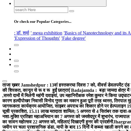
Search
for:
Or check our Popular Categories...
: डॉ. शर्मा
' mega exhibition
'Basics of Nanotechnology and its A
'Expression of Thoughts'
'Fake degree'
ताजा ख़बर
Jamshedpur : 13वां हस्तकरघा दिवस 7 को, वीवर्स डेवलपमेंट एंड 
की शिरकत, कानून से रू व रू हुईं छात्राएं
Badajamda : बड़ा जामदा क्षेत्र में 
,सस्ते दामों में मिलेगी महंगी दवाइयां, उप महानिरीक्षक रमेश कुमार ने किया उद्घाट
कारण हल्दीपोखर निवासी विनोद गुप्ता का मकान हुआ पूरी तरह ध्वस्त, तिरपाल मु
जागरूकता कार्यक्रम आयोजित, साइबर अपराध का शिकार होने पर हेल्पलाइन 19
सूची प्रकाशित, 15.11 लाख मतदाता शामिल; 5 अगस्त से 4 सितंबर तक दावा-आ
नशा-मुक्ति प्रतिज्ञा महाअभियान का 7 अगस्त को जमशेदपुर में शुभारंभ, राज्यपाल 
का सावन महोत्सव 22 अगस्त को, महिलाएं दिखाएगी हुनर की प्रदर्शनी
Jhargram :
जमीन पर चला प्रशासनिक डंडा, मापी के बाद 15 दिनों में कब्जा खाली करने का 