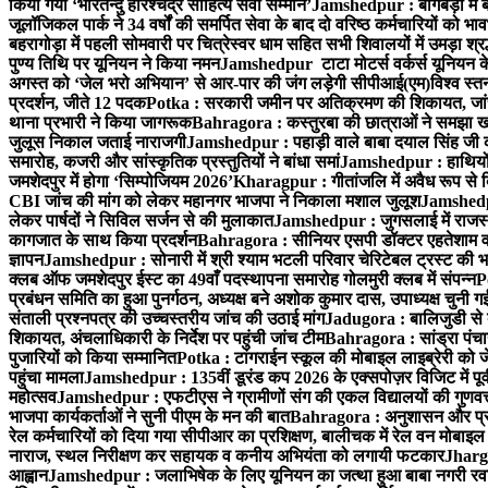
किया गया ‘भारतेन्दु हरिश्चंद्र साहित्य सेवी सम्मान’
Jamshedpur : बागबेड़ा में 
जूलॉजिकल पार्क ने 34 वर्षों की समर्पित सेवा के बाद दो वरिष्ठ कर्मचारियों को भा
बहरागोड़ा में पहली सोमवारी पर चित्रेस्वर धाम सहित सभी शिवालयों में उमड़ा श्
पुण्य तिथि पर यूनियन ने किया नमन
Jamshedpur टाटा मोटर्स वर्कर्स यूनियन के उ
अगस्त को ‘जेल भरो अभियान’ से आर-पार की जंग लड़ेगी सीपीआई(एम)
विश्व स्
प्रदर्शन, जीते 12 पदक
Potka : सरकारी जमीन पर अतिक्रमण की शिकायत, जांच
थाना प्रभारी ने किया जागरूक
Bahragora : कस्तुरबा की छात्राओं ने समझा ख
जुलूस निकाल जताई नाराजगी
Jamshedpur : पहाड़ी वाले बाबा दयाल सिंह जी की स्म
समारोह, कजरी और सांस्कृतिक प्रस्तुतियों ने बांधा समां
Jamshedpur : हाथियों के
जमशेदपुर में होगा ‘सिम्पोजियम 2026’
Kharagpur : गीतांजलि में अवैध रूप से बिक्
CBI जांच की मांग को लेकर महानगर भाजपा ने निकाला मशाल जुलूश
Jamshedpur
लेकर पार्षदों ने सिविल सर्जन से की मुलाकात
Jamshedpur : जुगसलाई में राजस्थ
कागजात के साथ किया प्रदर्शन
Bahragora : सीनियर एसपी डॉक्टर एहतेशाम वक
ज्ञापन
Jamshedpur : सोनारी में श्री श्याम भटली परिवार चेरिटेबल ट्रस्ट की भजन स
क्लब ऑफ जमशेदपुर ईस्ट का 49वाँ पदस्थापना समारोह गोलमुरी क्लब में संपन्न
P
प्रबंधन समिति का हुआ पुनर्गठन, अध्यक्ष बने अशोक कुमार दास, उपाध्यक्ष चुनी गई
संताली प्रश्नपत्र की उच्चस्तरीय जांच की उठाई मांग
Jadugora : बालिजुडी से 
शिकायत, अंचलाधिकारी के निर्देश पर पहुंची जांच टीम
Bahragora : सांड्रा पंच
पुजारियों को किया सम्मानित
Potka : टांगराईन स्कूल की मोबाइल लाइब्रेरी को ज
पहुंचा मामला
Jamshedpur : 135वीं डूरंड कप 2026 के एक्सपोज़र विजिट में पूर्वी
महोत्सव
Jamshedpur : एफटीएस ने ग्रामीणों संग की एकल विद्यालयों की गुणवत्ता
भाजपा कार्यकर्ताओं ने सुनी पीएम के मन की बात
Bahragora : अनुशासन और प्रतिभ
रेल कर्मचारियों को दिया गया सीपीआर का प्रशिक्षण, बालीचक में रेल वन मोबाइ
नाराज, स्थल निरीक्षण कर सहायक व कनीय अभियंता को लगायी फटकार
Jhargr
आह्वान
Jamshedpur : जलाभिषेक के लिए यूनियन का जत्था हुआ बाबा नगरी रव