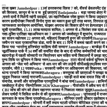
Skip
to
ताजा ख़बर
Jamshedpur : 13वां हस्तकरघा दिवस 7 को, वीवर्स डेवलपमेंट एंड 
content
की शिरकत, कानून से रू व रू हुईं छात्राएं
Badajamda : बड़ा जामदा क्षेत्र में 
,सस्ते दामों में मिलेगी महंगी दवाइयां, उप महानिरीक्षक रमेश कुमार ने किया उद्घाट
कारण हल्दीपोखर निवासी विनोद गुप्ता का मकान हुआ पूरी तरह ध्वस्त, तिरपाल मु
जागरूकता कार्यक्रम आयोजित, साइबर अपराध का शिकार होने पर हेल्पलाइन 19
सूची प्रकाशित, 15.11 लाख मतदाता शामिल; 5 अगस्त से 4 सितंबर तक दावा-आ
नशा-मुक्ति प्रतिज्ञा महाअभियान का 7 अगस्त को जमशेदपुर में शुभारंभ, राज्यपाल 
का सावन महोत्सव 22 अगस्त को, महिलाएं दिखाएगी हुनर की प्रदर्शनी
Jhargram :
जमीन पर चला प्रशासनिक डंडा, मापी के बाद 15 दिनों में कब्जा खाली करने का 
किया गया ‘भारतेन्दु हरिश्चंद्र साहित्य सेवी सम्मान’
Jamshedpur : बागबेड़ा में 
जूलॉजिकल पार्क ने 34 वर्षों की समर्पित सेवा के बाद दो वरिष्ठ कर्मचारियों को भा
बहरागोड़ा में पहली सोमवारी पर चित्रेस्वर धाम सहित सभी शिवालयों में उमड़ा श्
पुण्य तिथि पर यूनियन ने किया नमन
Jamshedpur टाटा मोटर्स वर्कर्स यूनियन के उ
अगस्त को ‘जेल भरो अभियान’ से आर-पार की जंग लड़ेगी सीपीआई(एम)
विश्व स्
प्रदर्शन, जीते 12 पदक
Potka : सरकारी जमीन पर अतिक्रमण की शिकायत, जांच
थाना प्रभारी ने किया जागरूक
Bahragora : कस्तुरबा की छात्राओं ने समझा ख
जुलूस निकाल जताई नाराजगी
Jamshedpur : पहाड़ी वाले बाबा दयाल सिंह जी की स्म
समारोह, कजरी और सांस्कृतिक प्रस्तुतियों ने बांधा समां
Jamshedpur : हाथियों के
जमशेदपुर में होगा ‘सिम्पोजियम 2026’
Kharagpur : गीतांजलि में अवैध रूप से बिक्
CBI जांच की मांग को लेकर महानगर भाजपा ने निकाला मशाल जुलूश
Jamshedpur
लेकर पार्षदों ने सिविल सर्जन से की मुलाकात
Jamshedpur : जुगसलाई में राजस्थ
कागजात के साथ किया प्रदर्शन
Bahragora : सीनियर एसपी डॉक्टर एहतेशाम वक
ज्ञापन
Jamshedpur : सोनारी में श्री श्याम भटली परिवार चेरिटेबल ट्रस्ट की भजन स