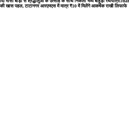
 मौसी बाड़ी से श्रद्धालुओं के उत्साह के साथ निकली भव्य बाहुड़ा रथयात्रा
Jharg
ी खास पहल, टाटानगर आरएमएस में मात्र ₹10 में मिलेंगे आकर्षक राखी लिफाफे