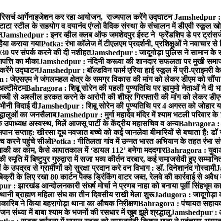
रिसर्च आर्गेनाइजेशन कर रहा आयोजन, राज्यपाल करेंगे उद्घाटन
Jamshedpur : ग
टाटा स्टील के सहयोग व दयानंद एंग्लो वैदिक संस्था के संचालन में डीएवी स्कूल खो
न
Jamshedpur : इनर व्हील क्लब ऑफ जमशेदपुर ईस्ट ने फ्रेंडशिप डे पर ट्रांस
हैया कराया गया
Potka: रंभा कॉलेज में टीएलएम प्रदर्शनी, प्रशिक्षुओं ने नवाचार स
30 पर संपर्क करने की दी नशीहत
Jamshedpur : जादूगोड़ा पुलिस ने सामान के 
पत्ति का मौका
Jamshedpur : नंदिनी करूवा की शानदार सफलता पर मुखी समाज क
करेंगे उद्घाटन
Jamshedpur : बॉल्डविन फार्म एरिया हाई स्कूल में प्री-प्राइमरी के
 जेएसएम ने जंगलमहल क्षेत्र के समग्र विकास की मांग को लेकर डीएम को सौंपा मु
अल्टीमेटम
Bahragora : शिबू सोरेन की पहली पुण्यतिथि पर झामुमो नेताओं ने दी भा
बच्ची से अश्लील हरकत करने के आरोपी की शीघ्र गिरफ्तारी की मांग को लेकर डीएस
वभीनी विदाई दी
Jamshedpur : शिबू सोरेन की पुण्यतिथि पर 4 अगस्त को जोहार यात्रा म
रद्धालुओं का जनसैलाब
Jamshedpur : मुर्गा महादेव मंदिर में श्याम भटली परिवार क
पाध्यक्ष अस्वस्थ, मिलें आजसू पार्टी के केंद्रीय महासचिव व अन्य
Bahragora : क
तनपान सप्ताह: खीरसा दूध नवजात बच्चे को कई जानलेवा बीमारियों से बचाता है: डॉ
 करने पहुंचे सीओ
Potka : गीतिलता गांव में उन्नत भारत अभियान के तहत रंभा स
ाकी का काम, कैसे आपातकाल में ‘डायल 112’ बनेगा मददगार
Bahragora : युवाओं
ृति में बिष्टुपुर गुरुद्वारा में सजा भव्य कीर्तन दरबार, कई समाजसेवी हुए सम्मानि
 उपद्रव से ग्रामीणों को सुरक्षा प्रदान करे वन विभाग : डॉ. दिनेशानंद गोस्वामी
J
री के लिए रखा 80 कार्टन पैक्ड ड्रिंकिंग वाटर जब्त, रेलवे की कार्रवाई से अवैध क
 : झारखंड आन्दोलनकारी संघर्ष मोर्चा ने प्रणब नाहा को बनाया पूर्वी सिंहभूम 
ानी ब्राह्मण महिला संघ का तीन दिवसीय राखी मेला शुरू
Jadugora : जादूगोड़ा 
ारिब ने किया बहरागोड़ा थाना का औचक निरीक्षण
Bahragora : पंचायत सहायको
ंध्या में बाबा श्याम के भजनों की रसधार में खुब झूमे श्रद्धालु
Jamshedpur : आर