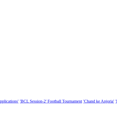
pplications'
'BCL Session-2' Football Tournament
'Chand ke Anjoria'