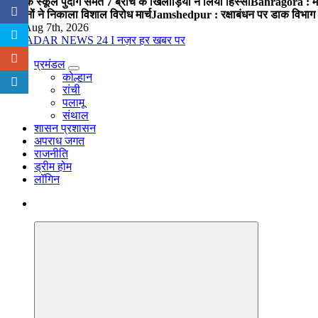
पब्लिक स्कूल पुंदाग समेत 7 ब्रांच के खिलाड़ियों ने लिया हिस्सा
Bahragora : मौदा
संगठनों ने निकाला विशाल विरोध मार्च
Jamshedpur : रक्षाबंधन पर डाक विभाग क
Fri. Aug 7th, 2026
प्रमंडल
नज़र हर खबर पर
कोल्हान
रांची
पलामू
संथाल
शासन प्रशासन
अपराध जगत
राजनीति
ड्रीम होम
लॉगिन