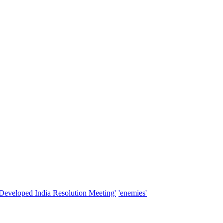
'Developed India Resolution Meeting'
'enemies'