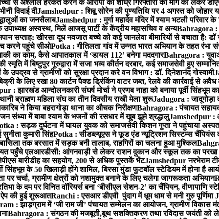
बच्ची से अश्लील हरकत करने के आरोपी की शीघ्र गिरफ्तारी की मांग को लेकर डीएस
वभीनी विदाई दी
Jamshedpur : शिबू सोरेन की पुण्यतिथि पर 4 अगस्त को जोहार यात्रा म
रद्धालुओं का जनसैलाब
Jamshedpur : मुर्गा महादेव मंदिर में श्याम भटली परिवार क
पाध्यक्ष अस्वस्थ, मिलें आजसू पार्टी के केंद्रीय महासचिव व अन्य
Bahragora : क
तनपान सप्ताह: खीरसा दूध नवजात बच्चे को कई जानलेवा बीमारियों से बचाता है: डॉ
 करने पहुंचे सीओ
Potka : गीतिलता गांव में उन्नत भारत अभियान के तहत रंभा स
ाकी का काम, कैसे आपातकाल में ‘डायल 112’ बनेगा मददगार
Bahragora : युवाओं
ृति में बिष्टुपुर गुरुद्वारा में सजा भव्य कीर्तन दरबार, कई समाजसेवी हुए सम्मानि
 उपद्रव से ग्रामीणों को सुरक्षा प्रदान करे वन विभाग : डॉ. दिनेशानंद गोस्वामी
J
री के लिए रखा 80 कार्टन पैक्ड ड्रिंकिंग वाटर जब्त, रेलवे की कार्रवाई से अवैध क
 : झारखंड आन्दोलनकारी संघर्ष मोर्चा ने प्रणब नाहा को बनाया पूर्वी सिंहभूम 
ानी ब्राह्मण महिला संघ का तीन दिवसीय राखी मेला शुरू
Jadugora : जादूगोड़ा 
ारिब ने किया बहरागोड़ा थाना का औचक निरीक्षण
Bahragora : पंचायत सहायको
ंध्या में बाबा श्याम के भजनों की रसधार में खुब झूमे श्रद्धालु
Jamshedpur : आर
otka : सड़क दुर्घटना में घायल युवक को समाजसेवी किशन गुप्ता ने पहुंचाया अस्प
 सुनीता कुमारी सिंह
Potka : सीडब्ल्यूएस ने फूड एंड न्यूट्रिशन सिस्टम्स चैंपियंस
बासिला तक बरसात में सड़क बनी तालाब, राहगिरों का चलना हुआ मुश्किल
Bahgrag
ायत पहुँचे एलआरडीसी: आंगनवाड़ी से लेकर राशन दुकान और स्कूल तक का परखा
ेपीएस बारीडीह का सहयोग, 200 से अधिक पुस्तकें भेंट
Jamshedpur नरभेराम टीव
 सिंहभूम के 50 खिलाड़ी होंगे शामिल, बिरसा मुंडा फुटबॉल स्टेडियम में होना है 
 पर चर्चा, ग्रामीण क्षेत्रों को नशामुक्त बनाने के लिए चलेगा जागरूकता अभियान
R
ा के दम पर विनित वॉरियर्स बना ‘बीसीएल सेशन-2’ का चैंपियन, वीणापाणि स्टेडिय
ल ऐप की हुई शुरूआत
Ranchi : एसआर डीएवी पुंदाग में धूम धाम से मनी गुरु पूर्णिमा
J
am : झाड़ग्राम में ‘जी राम जी’ पंचायत सम्मेलन का आयोजन, ग्रामीण विकास मंत्
ाना
Bahragora : संगठन की मजबूती,बूथ सशक्तिकरण तथा रविदास जयंती को लेकर