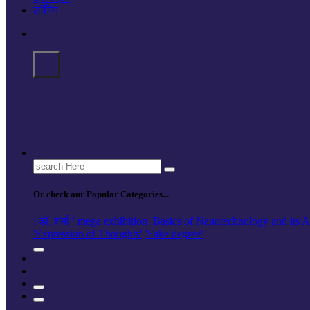
लॉगिन
Search
for:
Or check our Popular Categories...
: डॉ. शर्मा
' mega exhibition
'Basics of Nanotechnology and its A
'Expression of Thoughts'
'Fake degree'