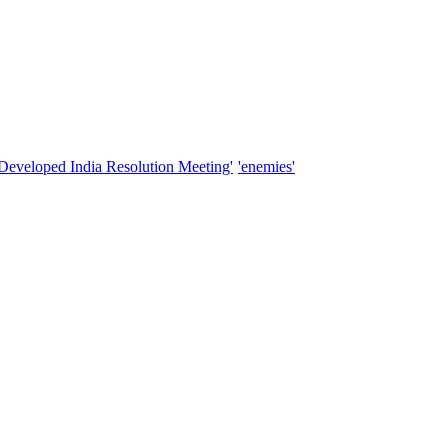
'Developed India Resolution Meeting'
'enemies'