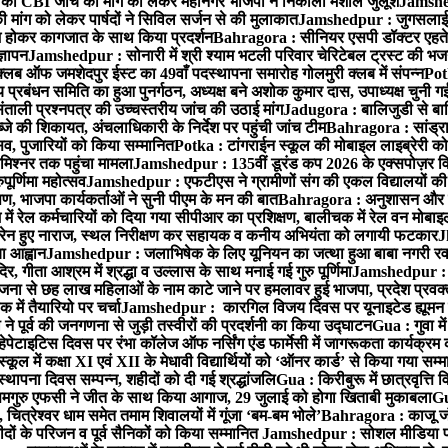
 CBI जांच की मांग को लेकर महानगर भाजपा ने निकाला मशाल जुलूश
Jamshedp
मांग को लेकर पार्षदों ने सिविल सर्जन से की मुलाकात
Jamshedpur : जुगसलाई में
श होकर कागजात के साथ किया प्रदर्शन
Bahragora : सीनियर एसपी डॉक्टर एहतेश
्ञापन
Jamshedpur : सोनारी में श्री श्याम भटली परिवार चेरिटेबल ट्रस्ट की भजन संध
्लब ऑफ जमशेदपुर ईस्ट का 49वाँ पदस्थापना समारोह गोलमुरी क्लब में संपन्न
Potk
 प्रबंधन समिति का हुआ पुनर्गठन, अध्यक्ष बने अशोक कुमार दास, उपाध्यक्ष चुनी गई
ताली प्रश्नपत्र की उच्चस्तरीय जांच की उठाई मांग
Jadugora : बालिजुडी से बा
े की शिकायत, अंचलाधिकारी के निर्देश पर पहुंची जांच टीम
Bahragora : सांड्र
्सव, पुजारियों को किया सम्मानित
Potka : टांगराईन स्कूल की मोबाइल लाइब्रेरी को
मिश्नर तक पहुंचा मामला
Jamshedpur : 135वीं डूरंड कप 2026 के एक्सपोज़र विजिट म
ूर्णिमा महोत्सव
Jamshedpur : एफटीएस ने ग्रामीणों संग की एकल विद्यालयों की गुण
पण, भाजपा कार्यकर्ताओं ने सुनी पीएम के मन की बात
Bahragora : अनुशासन और प्र
ें रेल कर्मचारियों को दिया गया सीपीआर का प्रशिक्षण, बालीचक में रेल वन मोबा
सोरेन हुए नाराज, स्थल निरीक्षण कर सहायक व कनीय अभियंता को लगायी फटकार
J
ा आह्वान
Jamshedpur : जलाभिषेक के लिए यूनियन का जत्था हुआ बाबा नगरी रव
र, गीता आश्रम में श्रद्धा व उल्लास के साथ मनाई गई गुरु पूर्णिमा
Jamshedpur : बा
ना से छह लाख महिलाओं के नाम काटे जाने पर हमलावर हुई भाजपा, प्रदेश प्रवक्त
में तैयारियो पर चर्चा
Jamshedpur : कारगिल विजय दिवस पर यूनाइटेड ह्यूमन रा
पूर्व की जनगणना से जुड़ी तस्वीरों की प्रदर्शनी का किया उद्घाटन
Gua : गुवा म
हेपेटाइटिस दिवस पर रंभा कॉलेज ऑफ नर्सिंग एंड फार्मेसी में जागरूकता कार्यक्
ूल में कक्षा XI एवं XII के मेधावी विद्यार्थियों को ‘ऑनर कार्ड’ से किया गया सम्
्थापना दिवस सम्पन्न, शहीदों को दी गई श्रद्धांजलि
Gua : किरीबुरू में छात्रवृत्ति
समगुरु एफसी ने जीत के साथ किया आगाज, 29 जुलाई को होगा खिताबी मुकाबला
Gu
त्रेश्वर धाम समेत तमाम शिवालयों में गूंजा ‘बम-बम भोले’
Bahragora : काजू जंगल
ों के परिजन व पूर्व सैनिकों को किया सम्मानित
Jamshedpur : सोशल मीडिया पर