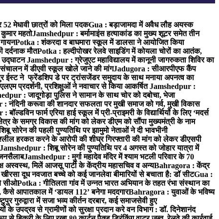
र 52 मेधावी छात्रों को मिला पदक
Gua : बड़ाजामदा में अवैध लौह अयस्क
 कुमार महतो
Jamshedpur : बर्मामाइंस हत्याकांड का मुख्य शूटर समेत तीन
क गायन
Potka : शंकरदा व बाघमारा स्कूल में डालसा ने आयोजित किया
ी दर्दनाक मौत
Potka : हल्दीपोखर रेलवे साइडिंग में कोयला चोरों का आतंक,
े उद्घाटन
Jamshedpur : ग्रेजुएट महाविद्यालय में कानूनी जागरुकता शिविर का
 संचालन में डीएवी स्कूल खोले जाने की मांग
Jadugora : सीआरपीएफ कैंप
स्ट ने फ्रेंडशिप डे पर ट्रांसजेंडर समुदाय के साथ मनाया अपनत्व का
एलएम प्रदर्शनी, प्रशिक्षुओं ने नवाचार से किया आकर्षित
Jamshedpur :
dpur : जादूगोड़ा पुलिस ने सामान के साथ चोर को दबोचा, भेजा
 नंदिनी करूवा की शानदार सफलता पर मुखी समाज को गर्व, मुखी विकास
ॉल्डविन फार्म एरिया हाई स्कूल में प्री-प्राइमरी के विद्यार्थियों के लिए ‘मदर्स
्र के समग्र विकास की मांग को लेकर डीएम को सौंपा मुख्यमंत्री के नाम
बू सोरेन की पहली पुण्यतिथि पर झामुमो नेताओं ने दी भावभीनी
अश्लील हरकत करने के आरोपी की शीघ्र गिरफ्तारी की मांग को लेकर डीएसपी
Jamshedpur : शिबू सोरेन की पुण्यतिथि पर 4 अगस्त को जोहार यात्रा में
ा जनसैलाब
Jamshedpur : मुर्गा महादेव मंदिर में श्याम भटली परिवार के 70
 अस्वस्थ, मिलें आजसू पार्टी के केंद्रीय महासचिव व अन्य
Bahragora : केंद्र
: खीरसा दूध नवजात बच्चे को कई जानलेवा बीमारियों से बचाता है: डॉ सीट
Gua :
चे सीओ
Potka : गीतिलता गांव में उन्नत भारत अभियान के तहत रंभा संस्थान का
 कैसे आपातकाल में ‘डायल 112’ बनेगा मददगार
Bahragora : युवाओं के भविष्य
ुपुर गुरुद्वारा में सजा भव्य कीर्तन दरबार, कई समाजसेवी हुए
के उपद्रव से ग्रामीणों को सुरक्षा प्रदान करे वन विभाग : डॉ. दिनेशानंद
 से बिक्री के लिए रखा 80 कार्टन पैक्ड ड्रिंकिंग वाटर जब्त, रेलवे की कार्रवाई