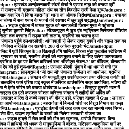
ur : झारखंड आन्दोलनकारी संघर्ष मोर्चा ने प्रणब नाहा को बनाया पूर्वी
 राजस्थानी ब्राह्मण महिला संघ का तीन दिवसीय राखी मेला शुरू
Jadugora :
ाम वकारिब ने किया बहरागोड़ा थाना का औचक निरीक्षण
Bahragora : पंचायत
्या में बाबा श्याम के भजनों की रसधार में खुब झूमे श्रद्धालु
Jamshedpur :
a : सड़क दुर्घटना में घायल युवक को समाजसेवी किशन गुप्ता ने पहुंचाया
 सुनीता कुमारी सिंह
Potka : सीडब्ल्यूएस ने फूड एंड न्यूट्रिशन सिस्टम्स चैंपियंस
सिला तक बरसात में सड़क बनी तालाब, राहगिरों का चलना हुआ
ा पंचायत पहुँचे एलआरडीसी: आंगनवाड़ी से लेकर राशन दुकान और स्कूल तक का
 जेपीएस बारीडीह का सहयोग, 200 से अधिक पुस्तकें भेंट
Jamshedpur
ें पूर्वी सिंहभूम के 50 खिलाड़ी होंगे शामिल, बिरसा मुंडा फुटबॉल स्टेडियम में
वत्ता पर चर्चा, ग्रामीण क्षेत्रों को नशामुक्त बनाने के लिए चलेगा जागरूकता
तिभा के दम पर विनित वॉरियर्स बना ‘बीसीएल सेशन-2’ का चैंपियन, वीणापाणि
इल ऐप की हुई शुरूआत
Ranchi : एसआर डीएवी पुंदाग में धूम धाम से मनी गुरु
hargram : झाड़ग्राम में ‘जी राम जी’ पंचायत सम्मेलन का आयोजन, ग्रामीण
ाना
Bahragora : संगठन की मजबूती,बूथ सशक्तिकरण तथा रविदास जयंती को
ल्डविन फार्म एरिया हाई स्कूल में करियर काउंसलिंग सत्र आयोजित, भविष्य की
ा ने हेमंत सोरेन को बताया धोखेबाज
Jamshedpur : बिष्टुपुर तुलसी भवन में
इट्स एंड एंटी करप्शन सोशल जस्टिस संगठन ने शहीदों को अर्पित की
ें लगातार बारिश से कच्चे मकान की दीवार ढही, परिवार दहशत में
Gua : लगातार
रम का आयोजन
Bahragora : बहरागोड़ा में बिजली चोरों पर विद्युत विभाग का कड़ा
मानित
Jamshedpur : प्राइवेट कंपनी की तरह काम कर रहा मानगो नगर निगम :
 विशेष कैंप, खदान श्रमिकों के बच्चों को मिलेगा सरकारी योजना का
a : सड़क हादसे में सेल कर्मी की मौत का खुलासा, आरोपी गिरफ्तार, बिना
 में हाथियों की धमक से मानुषमुड़िया में दहशत, मटिहाना-चाकुलिया मार्ग पर