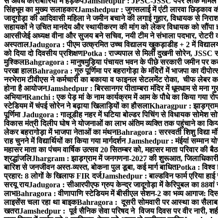
से अवैध कारोबारियों में हड़कंप
Jamshedpur : JPSC-JSSC पेपर लीक मामले की
सिंहभूम का मुख्य सलाहकार
Jamshedpur : जुगसलाई में एंटी लारवा छिड़काव की 
जादूगोड़ा की आदिवासी महिला ने जमीन बचाने की लगाई गुहार, विधायक से निरा
सहायकों ने उचित मानदेय और स्थायीकरण की मांग को लेकर विधायक को सौंपा ज
आरसीजेई अध्यक्ष वीना और सुजय बने सचिव, नयी टीम ने संभाला पदभार, रोटरी क
अस्पताल
Jadugora : पीएम उत्क्रमित उच्च विद्यालय खुकड़ाडीह + 2 में विद्यालय
को दिया दो दिवसीय प्रशिक्षण
Potka : राज्यपाल से मिलीं दुखनी सोरेन, JSSC सं
मुश्किल
Bahgragora : मानुषमुड़िया पंचायत भवन के पीछे सरकारी जमीन पर कब्ज
परखा हाल
Bahragora : गुरु पूर्णिमा पर बहरागोड़ा के मंदिरों में भाजपा का दीपोत
नरभेराम टीवीएस ने कर्मचारी का बकाया व फाइनल सेटलमेंट रोका, चीफ लेबर क
होना है आयोजन
Jamshedpur : बिरसानगर पीताम्बरा मंदिर में धूमधाम से मना गुरुप
अभियान
Ranchi : एक पेड़ मां के नाम कार्यक्रम में आम के पौधे का किया गया रो
स्टेडियम में चंपई सोरेन ने बढ़ाया खिलाड़ियों का हौसला
Kharagpur : झाड़ग्राम म
पूर्णिमा
Jadugora : गालूडीह नहर में घटिया बोल्डर पिचिंग से विधायक सोमेश 
विकास मंत्री दिलीप घोष ने योजनाओं का लाभ अंतिम व्यक्ति तक पहुंचाने का किय
लेकर बहरागोड़ा में भाजपा नेताओं का मंथन
Bahragora : सरस्वती शिशु विद्या मंदि
राह चुनने में विद्यार्थियों का किया गया मार्गदर्शन
Jamshedpur : मंईयां सम्मान योज
महासर माता का पंचम वार्षिक उत्सव 20 सितम्बर को, महासर माता परिवार की बैठक 
श्रद्धांजलि
Jhargram : झाड़ग्राम में जनगणना-2027 की शुरूआत, जिलाधिकारी ने 
बारिश से जनजीवन अस्त-व्यस्त, बोकना पुल डूबा, कई मार्ग बाधित
Potka : विश्व 
प्रहार: 8 लोगों के खिलाफ FIR दर्ज
Jamshedpur : बाल्डविन फार्म एरिया हाई स्क
सरयू राय
Jadugora : सीआरपीएफ ग्रुप केन्द्र जादूगोड़ा में केरिपुबल का 88वां स
लाभ
Bahragora : वीणापाणि स्टेडियम में बीसीएल सेशन-2 का भव्य आगाज: दि
लाइसेंस चला रहा था बाइक
Bahragora : दूसरी सोमवारी पर आस्था का सैलाब, चि
खतरा
Jamshedpur : पूर्व सैनिक सेवा परिषद ने विजय दिवस पर वीर नारी, शहीद