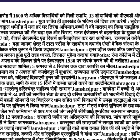
ारोह में 1600 से अधिक विद्यार्थियों को मिली उपाधि, 33 शोधार्थियों को पीएचडी औ
मांग
Jamshedpur : युवा शक्ति ही झारखंड के भविष्य की दिशा तय करेगी : सुदेश
्कूल धर्मडीह में मना हर घर तिरंगा अभियान,बच्चों ने वंदे मातरम् का किया सामूहि
थ्य व्यवस्था की भेंट चढ़ा एक और चिराग, गलत इंजेक्शन से बहरागोड़ा के युवक क
ो, वीवर्स डेवलपमेंट एंड रिसर्च आर्गेनाइजेशन कर रहा आयोजन, राज्यपाल करेंग
 : बड़ा जामदा क्षेत्र में टाटा स्टील के सहयोग व दयानंद एंग्लो वैदिक संस्था के
िरीक्षक रमेश कुमार ने किया उद्घाटन
Jamshedpur : इनर व्हील क्लब ऑफ जमशेदपुर ई
ा मकान हुआ पूरी तरह ध्वस्त, तिरपाल मुहैया कराया गया
Potka: रंभा कॉलेज में टी
अपराध का शिकार होने पर हेल्पलाइन 1930 पर संपर्क करने की दी नशीहत
Jamshe
लाख मतदाता शामिल; 5 अगस्त से 4 सितंबर तक दावा-आपत्ति का मौका
Jamshedpur :
ान का 7 अगस्त को जमशेदपुर में शुभारंभ, राज्यपाल करेंगे उद्घाटन
Jamshedpur : ब
्त को, महिलाएं दिखाएगी हुनर की प्रदर्शनी
Jhargram : जेएसएम ने जंगलमहल क्षेत
 डंडा, मापी के बाद 15 दिनों में कब्जा खाली करने का अल्टीमेटम
Bahragora : शि
ारतेन्दु हरिश्चंद्र साहित्य सेवी सम्मान’
Jamshedpur : बागबेड़ा में बच्ची से 
ने 34 वर्षों की समर्पित सेवा के बाद दो वरिष्ठ कर्मचारियों को भावभीनी विदाई दी
ं पहली सोमवारी पर चित्रेस्वर धाम सहित सभी शिवालयों में उमड़ा श्रद्धालुओं क
थि पर यूनियन ने किया नमन
Jamshedpur टाटा मोटर्स वर्कर्स यूनियन के उपाध्यक्ष
‘जेल भरो अभियान’ से आर-पार की जंग लड़ेगी सीपीआई(एम)
विश्व स्तनपान सप्ताह
 जीते 12 पदक
Potka : सरकारी जमीन पर अतिक्रमण की शिकायत, जांच करने पहुं
ारी ने किया जागरूक
Bahragora : कस्तुरबा की छात्राओं ने समझा खाकी का काम,
काल जताई नाराजगी
Jamshedpur : पहाड़ी वाले बाबा दयाल सिंह जी की स्मृति में बिष्ट
समारोह, कजरी और सांस्कृतिक प्रस्तुतियों ने बांधा समां
Jamshedpur : हाथियों 
स्त को जमशेदपुर में होगा ‘सिम्पोजियम 2026’
Kharagpur : गीतांजलि में अवैध रूप