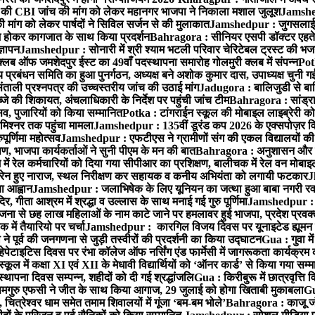
 CBI जांच की मांग को लेकर महानगर भाजपा ने निकाला मशाल जुलूश
Jamshedp
मांग को लेकर पार्षदों ने सिविल सर्जन से की मुलाकात
Jamshedpur : जुगसलाई में
श होकर कागजात के साथ किया प्रदर्शन
Bahragora : सीनियर एसपी डॉक्टर एहतेश
्ञापन
Jamshedpur : सोनारी में श्री श्याम भटली परिवार चेरिटेबल ट्रस्ट की भजन संध
्लब ऑफ जमशेदपुर ईस्ट का 49वाँ पदस्थापना समारोह गोलमुरी क्लब में संपन्न
Potk
 प्रबंधन समिति का हुआ पुनर्गठन, अध्यक्ष बने अशोक कुमार दास, उपाध्यक्ष चुनी गई
ताली प्रश्नपत्र की उच्चस्तरीय जांच की उठाई मांग
Jadugora : बालिजुडी से बा
े की शिकायत, अंचलाधिकारी के निर्देश पर पहुंची जांच टीम
Bahragora : सांड्र
्सव, पुजारियों को किया सम्मानित
Potka : टांगराईन स्कूल की मोबाइल लाइब्रेरी को
मिश्नर तक पहुंचा मामला
Jamshedpur : 135वीं डूरंड कप 2026 के एक्सपोज़र विजिट म
ूर्णिमा महोत्सव
Jamshedpur : एफटीएस ने ग्रामीणों संग की एकल विद्यालयों की गुण
पण, भाजपा कार्यकर्ताओं ने सुनी पीएम के मन की बात
Bahragora : अनुशासन और प्र
ें रेल कर्मचारियों को दिया गया सीपीआर का प्रशिक्षण, बालीचक में रेल वन मोबा
सोरेन हुए नाराज, स्थल निरीक्षण कर सहायक व कनीय अभियंता को लगायी फटकार
J
ा आह्वान
Jamshedpur : जलाभिषेक के लिए यूनियन का जत्था हुआ बाबा नगरी रव
र, गीता आश्रम में श्रद्धा व उल्लास के साथ मनाई गई गुरु पूर्णिमा
Jamshedpur : बा
ना से छह लाख महिलाओं के नाम काटे जाने पर हमलावर हुई भाजपा, प्रदेश प्रवक्त
में तैयारियो पर चर्चा
Jamshedpur : कारगिल विजय दिवस पर यूनाइटेड ह्यूमन रा
पूर्व की जनगणना से जुड़ी तस्वीरों की प्रदर्शनी का किया उद्घाटन
Gua : गुवा म
हेपेटाइटिस दिवस पर रंभा कॉलेज ऑफ नर्सिंग एंड फार्मेसी में जागरूकता कार्यक्
ूल में कक्षा XI एवं XII के मेधावी विद्यार्थियों को ‘ऑनर कार्ड’ से किया गया सम्
्थापना दिवस सम्पन्न, शहीदों को दी गई श्रद्धांजलि
Gua : किरीबुरू में छात्रवृत्ति
समगुरु एफसी ने जीत के साथ किया आगाज, 29 जुलाई को होगा खिताबी मुकाबला
Gu
त्रेश्वर धाम समेत तमाम शिवालयों में गूंजा ‘बम-बम भोले’
Bahragora : काजू जंगल