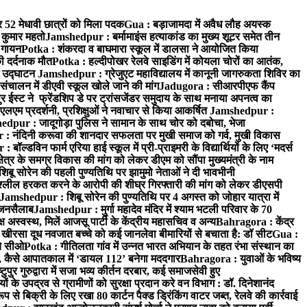
र 52 मेधावी छात्रों को मिला पदक
Gua : बड़ाजामदा में अवैध लौह अयस्क
 कुमार महतो
Jamshedpur : बर्मामाइंस हत्याकांड का मुख्य शूटर समेत तीन
क गायन
Potka : शंकरदा व बाघमारा स्कूल में डालसा ने आयोजित किया
ी दर्दनाक मौत
Potka : हल्दीपोखर रेलवे साइडिंग में कोयला चोरों का आतंक,
े उद्घाटन
Jamshedpur : ग्रेजुएट महाविद्यालय में कानूनी जागरुकता शिविर का
 संचालन में डीएवी स्कूल खोले जाने की मांग
Jadugora : सीआरपीएफ कैंप
स्ट ने फ्रेंडशिप डे पर ट्रांसजेंडर समुदाय के साथ मनाया अपनत्व का
एलएम प्रदर्शनी, प्रशिक्षुओं ने नवाचार से किया आकर्षित
Jamshedpur :
dpur : जादूगोड़ा पुलिस ने सामान के साथ चोर को दबोचा, भेजा
 नंदिनी करूवा की शानदार सफलता पर मुखी समाज को गर्व, मुखी विकास
ॉल्डविन फार्म एरिया हाई स्कूल में प्री-प्राइमरी के विद्यार्थियों के लिए ‘मदर्स
्र के समग्र विकास की मांग को लेकर डीएम को सौंपा मुख्यमंत्री के नाम
बू सोरेन की पहली पुण्यतिथि पर झामुमो नेताओं ने दी भावभीनी
अश्लील हरकत करने के आरोपी की शीघ्र गिरफ्तारी की मांग को लेकर डीएसपी
Jamshedpur : शिबू सोरेन की पुण्यतिथि पर 4 अगस्त को जोहार यात्रा में
ा जनसैलाब
Jamshedpur : मुर्गा महादेव मंदिर में श्याम भटली परिवार के 70
 अस्वस्थ, मिलें आजसू पार्टी के केंद्रीय महासचिव व अन्य
Bahragora : केंद्र
: खीरसा दूध नवजात बच्चे को कई जानलेवा बीमारियों से बचाता है: डॉ सीट
Gua :
चे सीओ
Potka : गीतिलता गांव में उन्नत भारत अभियान के तहत रंभा संस्थान का
 कैसे आपातकाल में ‘डायल 112’ बनेगा मददगार
Bahragora : युवाओं के भविष्य
ुपुर गुरुद्वारा में सजा भव्य कीर्तन दरबार, कई समाजसेवी हुए
के उपद्रव से ग्रामीणों को सुरक्षा प्रदान करे वन विभाग : डॉ. दिनेशानंद
 से बिक्री के लिए रखा 80 कार्टन पैक्ड ड्रिंकिंग वाटर जब्त, रेलवे की कार्रवाई