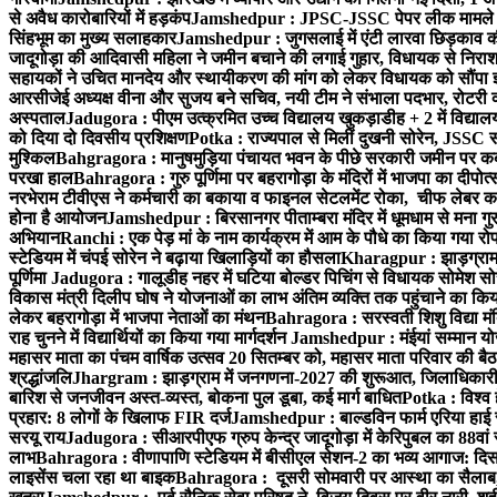
से अवैध कारोबारियों में हड़कंप
Jamshedpur : JPSC-JSSC पेपर लीक मामले की
सिंहभूम का मुख्य सलाहकार
Jamshedpur : जुगसलाई में एंटी लारवा छिड़काव की 
जादूगोड़ा की आदिवासी महिला ने जमीन बचाने की लगाई गुहार, विधायक से निरा
सहायकों ने उचित मानदेय और स्थायीकरण की मांग को लेकर विधायक को सौंपा ज
आरसीजेई अध्यक्ष वीना और सुजय बने सचिव, नयी टीम ने संभाला पदभार, रोटरी क
अस्पताल
Jadugora : पीएम उत्क्रमित उच्च विद्यालय खुकड़ाडीह + 2 में विद्यालय
को दिया दो दिवसीय प्रशिक्षण
Potka : राज्यपाल से मिलीं दुखनी सोरेन, JSSC सं
मुश्किल
Bahgragora : मानुषमुड़िया पंचायत भवन के पीछे सरकारी जमीन पर कब्ज
परखा हाल
Bahragora : गुरु पूर्णिमा पर बहरागोड़ा के मंदिरों में भाजपा का दीपोत
नरभेराम टीवीएस ने कर्मचारी का बकाया व फाइनल सेटलमेंट रोका, चीफ लेबर क
होना है आयोजन
Jamshedpur : बिरसानगर पीताम्बरा मंदिर में धूमधाम से मना गुरुप
अभियान
Ranchi : एक पेड़ मां के नाम कार्यक्रम में आम के पौधे का किया गया रो
स्टेडियम में चंपई सोरेन ने बढ़ाया खिलाड़ियों का हौसला
Kharagpur : झाड़ग्राम म
पूर्णिमा
Jadugora : गालूडीह नहर में घटिया बोल्डर पिचिंग से विधायक सोमेश 
विकास मंत्री दिलीप घोष ने योजनाओं का लाभ अंतिम व्यक्ति तक पहुंचाने का किय
लेकर बहरागोड़ा में भाजपा नेताओं का मंथन
Bahragora : सरस्वती शिशु विद्या मंदि
राह चुनने में विद्यार्थियों का किया गया मार्गदर्शन
Jamshedpur : मंईयां सम्मान योज
महासर माता का पंचम वार्षिक उत्सव 20 सितम्बर को, महासर माता परिवार की बैठक 
श्रद्धांजलि
Jhargram : झाड़ग्राम में जनगणना-2027 की शुरूआत, जिलाधिकारी ने 
बारिश से जनजीवन अस्त-व्यस्त, बोकना पुल डूबा, कई मार्ग बाधित
Potka : विश्व 
प्रहार: 8 लोगों के खिलाफ FIR दर्ज
Jamshedpur : बाल्डविन फार्म एरिया हाई स्क
सरयू राय
Jadugora : सीआरपीएफ ग्रुप केन्द्र जादूगोड़ा में केरिपुबल का 88वां स
लाभ
Bahragora : वीणापाणि स्टेडियम में बीसीएल सेशन-2 का भव्य आगाज: दि
लाइसेंस चला रहा था बाइक
Bahragora : दूसरी सोमवारी पर आस्था का सैलाब, चि