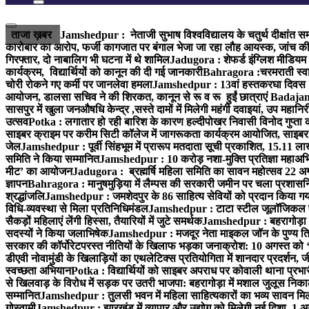
ताजा ख़बर
Jamshedpur : नेताजी सुभाष विश्वविद्यालय के चतुर्थ दीक्षांत सम
कारोबार का आरोप, फर्जी कागजात पर बंगाल भेजा जा रहा लौह आयस्क, जांच की 
गिरफ्तार, दो नाबालिग भी घटना में थे शामिल
Jadugora : शेफर्ड इंग्लिश मीडियम स
कार्यक्रम, विद्यार्थियों को कानून की दी गई जानकारी
Bahragora :चरमराती स्वास्
चोरी रोकने गए कर्मी पर जानलेवा हमला
Jamshedpur : 13वां हस्तकरघा दिवस 7 क
आयोजन, डालसा सचिव ने की शिरकत, कानून से रू व रू हुईं छात्राएं
Badajamda
सासपुर में खुला जनऔषधि केन्द्र ,सस्ते दामों में मिलेगी महंगी दवाइयां, उप महान
उत्सव
Potka : लगातार हो रही बारिश के कारण हल्दीपोखर निवासी विनोद गुप्ता क
साइबर क्राइम पर करीम सिटी कॉलेज में जागरूकता कार्यक्रम आयोजित, साइबर 
जेल
Jamshedpur : पूर्वी सिंहभूम में प्रारूप मतदाता सूची प्रकाशित, 15.11 
समिति ने किया सम्मानित
Jamshedpur : 10 करोड़ नशा-मुक्ति प्रतिज्ञा महाअभिय
मीट’ का आयोजन
Jadugora : ब्रह्मर्षि महिला समिति का सावन महोत्सव 22 अगस
ज्ञापन
Bahragora : मानुषमुड़िया में लैम्पस की सरकारी जमीन पर चला प्रशासनिक
श्रद्धांजलि
Jamshedpur : जमशेदपुर के 86 साहित्य सेवियों को प्रदान किया गया ‘भ
विधि-व्यवस्था से मिला प्रतिनिधिमंडल
Jamshedpur : टाटा स्टील जूलॉजिकल पार्क 
सैकड़ों महिलाएं लेंगी हिस्सा, तैयारियों में जुटे समर्थक
Jamshedpur : बहरागोड़ा मे
सदस्यों ने किया जलाभिषेक
Jamshedpur : मजदूर नेता माइकल जॉन के पुण्य ति
सरकार की कॉर्पोरेटपरस्त नीतियों के खिलाफ भड़का जनाक्रोश: 10 अगस्त को 
डीएवी नोवामुंडी के खिलाड़ियों का एथलेटिक्स प्रतियोगिता में शानदार प्रदर्शन,
स्वच्छता अभियान
Potka : विद्यार्थियों को साइबर अपराध पर कोवाली थाना प्रभ
से खिलवाड़ के विरोध में सड़क पर उतरी भाजपा: बहरागोड़ा में मशाल जुलूस नि
सम्मानित
Jamshedpur : तुलसी भवन में महिला साहित्यकारों का भव्य सावन मिलन 
गोस्वामी
Jamshedpur : झारखंड में व्यापार और उद्योग को मिलेगी नई दिशा, 1 अग