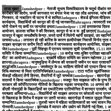
Skip
to
ताजा ख़बर
Jamshedpur : नेताजी सुभाष विश्वविद्यालय के चतुर्थ दीक्षांत सम
content
कारोबार का आरोप, फर्जी कागजात पर बंगाल भेजा जा रहा लौह आयस्क, जांच की 
गिरफ्तार, दो नाबालिग भी घटना में थे शामिल
Jadugora : शेफर्ड इंग्लिश मीडियम स
कार्यक्रम, विद्यार्थियों को कानून की दी गई जानकारी
Bahragora :चरमराती स्वास्
चोरी रोकने गए कर्मी पर जानलेवा हमला
Jamshedpur : 13वां हस्तकरघा दिवस 7 क
आयोजन, डालसा सचिव ने की शिरकत, कानून से रू व रू हुईं छात्राएं
Badajamda
सासपुर में खुला जनऔषधि केन्द्र ,सस्ते दामों में मिलेगी महंगी दवाइयां, उप महान
उत्सव
Potka : लगातार हो रही बारिश के कारण हल्दीपोखर निवासी विनोद गुप्ता क
साइबर क्राइम पर करीम सिटी कॉलेज में जागरूकता कार्यक्रम आयोजित, साइबर 
जेल
Jamshedpur : पूर्वी सिंहभूम में प्रारूप मतदाता सूची प्रकाशित, 15.11 
समिति ने किया सम्मानित
Jamshedpur : 10 करोड़ नशा-मुक्ति प्रतिज्ञा महाअभिय
मीट’ का आयोजन
Jadugora : ब्रह्मर्षि महिला समिति का सावन महोत्सव 22 अगस
ज्ञापन
Bahragora : मानुषमुड़िया में लैम्पस की सरकारी जमीन पर चला प्रशासनिक
श्रद्धांजलि
Jamshedpur : जमशेदपुर के 86 साहित्य सेवियों को प्रदान किया गया ‘भ
विधि-व्यवस्था से मिला प्रतिनिधिमंडल
Jamshedpur : टाटा स्टील जूलॉजिकल पार्क 
सैकड़ों महिलाएं लेंगी हिस्सा, तैयारियों में जुटे समर्थक
Jamshedpur : बहरागोड़ा मे
सदस्यों ने किया जलाभिषेक
Jamshedpur : मजदूर नेता माइकल जॉन के पुण्य ति
सरकार की कॉर्पोरेटपरस्त नीतियों के खिलाफ भड़का जनाक्रोश: 10 अगस्त को 
डीएवी नोवामुंडी के खिलाड़ियों का एथलेटिक्स प्रतियोगिता में शानदार प्रदर्शन,
स्वच्छता अभियान
Potka : विद्यार्थियों को साइबर अपराध पर कोवाली थाना प्रभ
से खिलवाड़ के विरोध में सड़क पर उतरी भाजपा: बहरागोड़ा में मशाल जुलूस नि
सम्मानित
Jamshedpur : तुलसी भवन में महिला साहित्यकारों का भव्य सावन मिलन 
गोस्वामी
Jamshedpur : झारखंड में व्यापार और उद्योग को मिलेगी नई दिशा, 1 अग