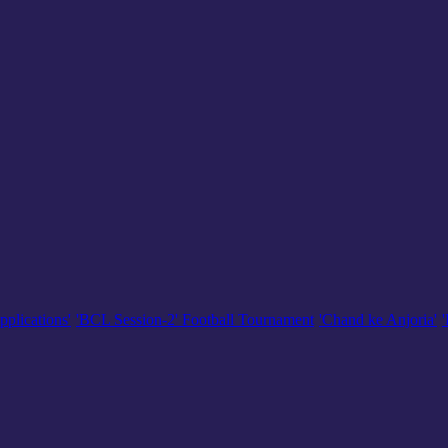
pplications'
'BCL Session-2' Football Tournament
'Chand ke Anjoria'