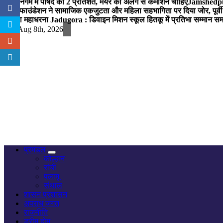
नगर निगम में पार्षद को 2 प्रतिशत, मेयर को अलग से कमीशन चाहिए
Jamshedpur 
विप्र फाउंडेशन ने सामाजिक एकजुटता और महिला सहभागिता पर दिया जोर, पूर्वी 
में होगा महाधरना
Jadugora : डिवाइन मिशन स्कूल हितकू में प्रतिभा सम्मान स
Sat. Aug 8th, 2026
नज़र हर खबर पर
प्रमंडल
कोल्हान
रांची
पलामू
संथाल
शासन प्रशासन
अपराध जगत
राजनीति
ड्रीम होम