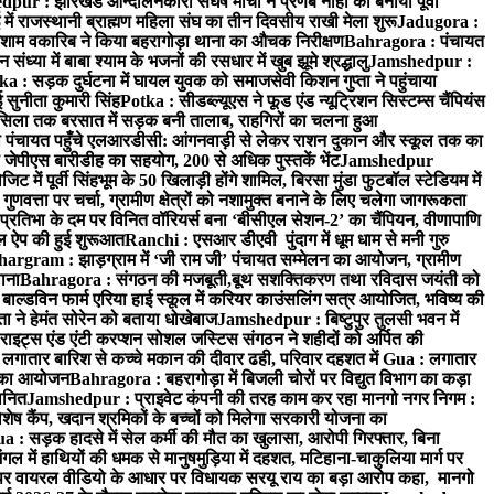
ur : झारखंड आन्दोलनकारी संघर्ष मोर्चा ने प्रणब नाहा को बनाया पूर्वी
 राजस्थानी ब्राह्मण महिला संघ का तीन दिवसीय राखी मेला शुरू
Jadugora :
ाम वकारिब ने किया बहरागोड़ा थाना का औचक निरीक्षण
Bahragora : पंचायत
्या में बाबा श्याम के भजनों की रसधार में खुब झूमे श्रद्धालु
Jamshedpur :
a : सड़क दुर्घटना में घायल युवक को समाजसेवी किशन गुप्ता ने पहुंचाया
 सुनीता कुमारी सिंह
Potka : सीडब्ल्यूएस ने फूड एंड न्यूट्रिशन सिस्टम्स चैंपियंस
सिला तक बरसात में सड़क बनी तालाब, राहगिरों का चलना हुआ
ा पंचायत पहुँचे एलआरडीसी: आंगनवाड़ी से लेकर राशन दुकान और स्कूल तक का
 जेपीएस बारीडीह का सहयोग, 200 से अधिक पुस्तकें भेंट
Jamshedpur
ें पूर्वी सिंहभूम के 50 खिलाड़ी होंगे शामिल, बिरसा मुंडा फुटबॉल स्टेडियम में
वत्ता पर चर्चा, ग्रामीण क्षेत्रों को नशामुक्त बनाने के लिए चलेगा जागरूकता
तिभा के दम पर विनित वॉरियर्स बना ‘बीसीएल सेशन-2’ का चैंपियन, वीणापाणि
इल ऐप की हुई शुरूआत
Ranchi : एसआर डीएवी पुंदाग में धूम धाम से मनी गुरु
hargram : झाड़ग्राम में ‘जी राम जी’ पंचायत सम्मेलन का आयोजन, ग्रामीण
ाना
Bahragora : संगठन की मजबूती,बूथ सशक्तिकरण तथा रविदास जयंती को
ल्डविन फार्म एरिया हाई स्कूल में करियर काउंसलिंग सत्र आयोजित, भविष्य की
ा ने हेमंत सोरेन को बताया धोखेबाज
Jamshedpur : बिष्टुपुर तुलसी भवन में
इट्स एंड एंटी करप्शन सोशल जस्टिस संगठन ने शहीदों को अर्पित की
ें लगातार बारिश से कच्चे मकान की दीवार ढही, परिवार दहशत में
Gua : लगातार
रम का आयोजन
Bahragora : बहरागोड़ा में बिजली चोरों पर विद्युत विभाग का कड़ा
मानित
Jamshedpur : प्राइवेट कंपनी की तरह काम कर रहा मानगो नगर निगम :
 विशेष कैंप, खदान श्रमिकों के बच्चों को मिलेगा सरकारी योजना का
a : सड़क हादसे में सेल कर्मी की मौत का खुलासा, आरोपी गिरफ्तार, बिना
 में हाथियों की धमक से मानुषमुड़िया में दहशत, मटिहाना-चाकुलिया मार्ग पर
 वायरल वीडियो के आधार पर विधायक सरयू राय का बड़ा आरोप कहा, मानगो