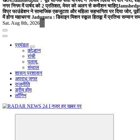
खतरा
Jamshedpur : पूर्व सैनिक सेवा परिषद ने विजय दिवस पर वीर नारी, शहीद
नगर निगम में पार्षद को 2 प्रतिशत, मेयर को अलग से कमीशन चाहिए
Jamshedpur 
विप्र फाउंडेशन ने सामाजिक एकजुटता और महिला सहभागिता पर दिया जोर, पूर्वी 
में होगा महाधरना
Jadugora : डिवाइन मिशन स्कूल हितकू में प्रतिभा सम्मान स
Sat. Aug 8th, 2026
प्रमंडल
कोल्हान
रांची
पलामू
संथाल
शासन प्रशासन
अपराध जगत
राजनीति
ड्रीम होम
लॉगिन
नज़र हर खबर पर