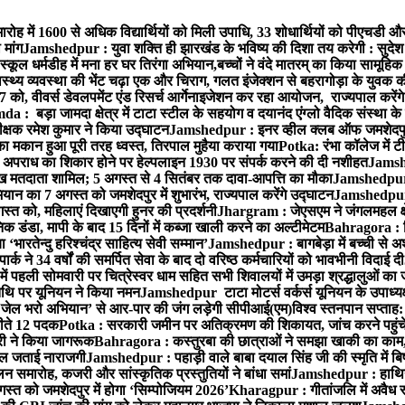
ारोह में 1600 से अधिक विद्यार्थियों को मिली उपाधि, 33 शोधार्थियों को पीएचडी औ
मांग
Jamshedpur : युवा शक्ति ही झारखंड के भविष्य की दिशा तय करेगी : सुदेश
्कूल धर्मडीह में मना हर घर तिरंगा अभियान,बच्चों ने वंदे मातरम् का किया सामूहि
थ्य व्यवस्था की भेंट चढ़ा एक और चिराग, गलत इंजेक्शन से बहरागोड़ा के युवक क
ो, वीवर्स डेवलपमेंट एंड रिसर्च आर्गेनाइजेशन कर रहा आयोजन, राज्यपाल करेंग
 : बड़ा जामदा क्षेत्र में टाटा स्टील के सहयोग व दयानंद एंग्लो वैदिक संस्था के
िरीक्षक रमेश कुमार ने किया उद्घाटन
Jamshedpur : इनर व्हील क्लब ऑफ जमशेदपुर ई
ा मकान हुआ पूरी तरह ध्वस्त, तिरपाल मुहैया कराया गया
Potka: रंभा कॉलेज में टी
अपराध का शिकार होने पर हेल्पलाइन 1930 पर संपर्क करने की दी नशीहत
Jamshe
लाख मतदाता शामिल; 5 अगस्त से 4 सितंबर तक दावा-आपत्ति का मौका
Jamshedpur :
ान का 7 अगस्त को जमशेदपुर में शुभारंभ, राज्यपाल करेंगे उद्घाटन
Jamshedpur : ब
्त को, महिलाएं दिखाएगी हुनर की प्रदर्शनी
Jhargram : जेएसएम ने जंगलमहल क्षेत
 डंडा, मापी के बाद 15 दिनों में कब्जा खाली करने का अल्टीमेटम
Bahragora : शि
ारतेन्दु हरिश्चंद्र साहित्य सेवी सम्मान’
Jamshedpur : बागबेड़ा में बच्ची से 
ने 34 वर्षों की समर्पित सेवा के बाद दो वरिष्ठ कर्मचारियों को भावभीनी विदाई दी
ं पहली सोमवारी पर चित्रेस्वर धाम सहित सभी शिवालयों में उमड़ा श्रद्धालुओं क
थि पर यूनियन ने किया नमन
Jamshedpur टाटा मोटर्स वर्कर्स यूनियन के उपाध्यक्ष
‘जेल भरो अभियान’ से आर-पार की जंग लड़ेगी सीपीआई(एम)
विश्व स्तनपान सप्ताह
 जीते 12 पदक
Potka : सरकारी जमीन पर अतिक्रमण की शिकायत, जांच करने पहुं
ारी ने किया जागरूक
Bahragora : कस्तुरबा की छात्राओं ने समझा खाकी का काम,
काल जताई नाराजगी
Jamshedpur : पहाड़ी वाले बाबा दयाल सिंह जी की स्मृति में बिष्ट
समारोह, कजरी और सांस्कृतिक प्रस्तुतियों ने बांधा समां
Jamshedpur : हाथियों 
स्त को जमशेदपुर में होगा ‘सिम्पोजियम 2026’
Kharagpur : गीतांजलि में अवैध रूप