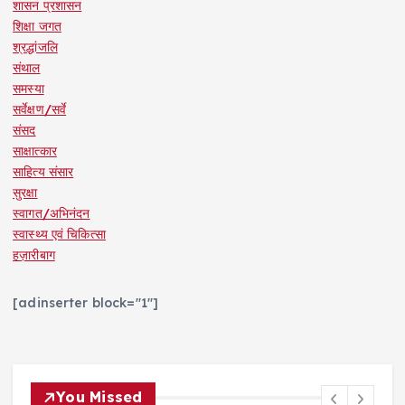
शासन प्रशासन
शिक्षा जगत
श्रद्धांजलि
संथाल
समस्या
सर्वेक्षण/सर्वे
संसद
साक्षात्कार
साहित्य संसार
सुरक्षा
स्वागत/अभिनंदन
स्वास्थ्य एवं चिकित्सा
हज़ारीबाग
[adinserter block="1"]
You Missed