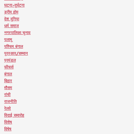
घटना-दुर्घटना
ड्रीम होम
देश दुनिया
धर्म समाज
नगरपालिका चुनाव
पलामू
पश्चिम बंगाल
पुरस्कार/सम्मान
प्रमंडल
फीचर्स
बंगाल
बिहार
मौसम
रांची
राजनीति
रेलवे
विदाई समारोह
विशेष
विषेष