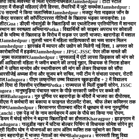
पी विधि-व्यवस्था से मिला प्रतिनिधिमंडल
Jamshedpur : टाटा स्टील
ें सैकड़ों महिलाएं लेंगी हिस्सा, तैयारियों में जुटे समर्थक
Jamshedpur :
े 70 सदस्यों ने किया जलाभिषेक
Jamshedpur : मजदूर नेता माइकल जॉन के
ेंद्र सरकार की कॉर्पोरेटपरस्त नीतियों के खिलाफ भड़का जनाक्रोश: 10
 सीट
Gua : डीएवी नोवामुंडी के खिलाड़ियों का एथलेटिक्स प्रतियोगिता में शानदार
ंस्थान का स्वच्छता अभियान
Potka : विद्यार्थियों को साइबर अपराध पर कोवाली
 के भविष्य से खिलवाड़ के विरोध में सड़क पर उतरी भाजपा: बहरागोड़ा में मशाल
त
Jamshedpur : तुलसी भवन में महिला साहित्यकारों का भव्य सावन मिलन
amshedpur : झारखंड में व्यापार और उद्योग को मिलेगी नई दिशा, 1 अगस्त को
ारोबारियों में हड़कंप
Jamshedpur : JPSC-JSSC पेपर लीक मामले की
का मुख्य सलाहकार
Jamshedpur : जुगसलाई में एंटी लारवा छिड़काव की मांग को
की आदिवासी महिला ने जमीन बचाने की लगाई गुहार, विधायक से निराश होकर
ं ने उचित मानदेय और स्थायीकरण की मांग को लेकर विधायक को सौंपा
सीजेई अध्यक्ष वीना और सुजय बने सचिव, नयी टीम ने संभाला पदभार, रोटरी
ताल
Jadugora : पीएम उत्क्रमित उच्च विद्यालय खुकड़ाडीह + 2 में विद्यालय
 को दिया दो दिवसीय प्रशिक्षण
Potka : राज्यपाल से मिलीं दुखनी सोरेन, JSSC
ora : मानुषमुड़िया पंचायत भवन के पीछे सरकारी जमीन पर कब्जे की
 हाल
Bahragora : गुरु पूर्णिमा पर बहरागोड़ा के मंदिरों में भाजपा का दीपोत्सव,
ीएस ने कर्मचारी का बकाया व फाइनल सेटलमेंट रोका, चीफ लेबर कमिश्नर तक
आयोजन
Jamshedpur : बिरसानगर पीताम्बरा मंदिर में धूमधाम से मना गुरुपूर्णिमा
anchi : एक पेड़ मां के नाम कार्यक्रम में आम के पौधे का किया गया रोपण,
म में चंपई सोरेन ने बढ़ाया खिलाड़ियों का हौसला
Kharagpur : झाड़ग्राम में
adugora : गालूडीह नहर में घटिया बोल्डर पिचिंग से विधायक सोमेश सोरेन हुए
री दिलीप घोष ने योजनाओं का लाभ अंतिम व्यक्ति तक पहुंचाने का किया
 बहरागोड़ा में भाजपा नेताओं का मंथन
Bahragora : सरस्वती शिशु विद्या