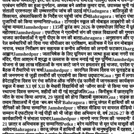
क्लब ऑफ जमशेदपुर ईस्ट का 49वाँ पदस्थापना समारोह गोलमुरी क्लब में संपन्न
P
प्रबंधन समिति का हुआ पुनर्गठन, अध्यक्ष बने अशोक कुमार दास, उपाध्यक्ष चुनी गई
संताली प्रश्नपत्र की उच्चस्तरीय जांच की उठाई मांग
Jadugora : बालिजुडी से 
शिकायत, अंचलाधिकारी के निर्देश पर पहुंची जांच टीम
Bahragora : सांड्रा पंच
पुजारियों को किया सम्मानित
Potka : टांगराईन स्कूल की मोबाइल लाइब्रेरी को ज
पहुंचा मामला
Jamshedpur : 135वीं डूरंड कप 2026 के एक्सपोज़र विजिट में पूर्वी
महोत्सव
Jamshedpur : एफटीएस ने ग्रामीणों संग की एकल विद्यालयों की गुणवत्ता
भाजपा कार्यकर्ताओं ने सुनी पीएम के मन की बात
Bahragora : अनुशासन और प्रतिभ
रेल कर्मचारियों को दिया गया सीपीआर का प्रशिक्षण, बालीचक में रेल वन मोबाइ
नाराज, स्थल निरीक्षण कर सहायक व कनीय अभियंता को लगायी फटकार
Jhargr
आह्वान
Jamshedpur : जलाभिषेक के लिए यूनियन का जत्था हुआ बाबा नगरी रव
मंदिर, गीता आश्रम में श्रद्धा व उल्लास के साथ मनाई गई गुरु पूर्णिमा
Jamshedpur :
योजना से छह लाख महिलाओं के नाम काटे जाने पर हमलावर हुई भाजपा, प्रदेश प्र
बैठक में तैयारियो पर चर्चा
Jamshedpur : कारगिल विजय दिवस पर यूनाइटेड ह्यूमन
की जनगणना से जुड़ी तस्वीरों की प्रदर्शनी का किया उद्घाटन
Gua : गुवा में लग
हेपेटाइटिस दिवस पर रंभा कॉलेज ऑफ नर्सिंग एंड फार्मेसी में जागरूकता कार्य
स्कूल में कक्षा XI एवं XII के मेधावी विद्यार्थियों को ‘ऑनर कार्ड’ से किया गया स
स्थापना दिवस सम्पन्न, शहीदों को दी गई श्रद्धांजलि
Gua : किरीबुरू में छात्रवृत्
जीत के साथ किया आगाज, 29 जुलाई को होगा खिताबी मुकाबला
Gua : सड़क हाद
तमाम शिवालयों में गूंजा ‘बम-बम भोले’
Bahragora : काजू जंगल में हाथियों की धम
सैनिकों को किया सम्मानित
Jamshedpur : सोशल मीडिया पर वायरल वीडियो के 
सम्मान में एफटीएस ने नई पीढ़ी को भी जोड़ा सेवा अभियान से, वर्ष 2026-27 के दौ
कार्यकारिणी ने संभाला पदभार
Jamshedpur : मानगो नगर निगम की ‘मनमानी’ के ख
21 छात्र व अभिभावक हुए सम्मानित
Potka : ब्रेन मलेरिया से मृत पांच मासूमों की
आवेदन
Bahragora : काजू जंगल में हाथियों की धमक से मानुषमुड़िया में दहशत,