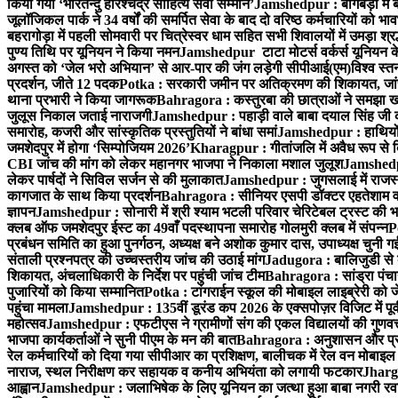
किया गया ‘भारतेन्दु हरिश्चंद्र साहित्य सेवी सम्मान’
Jamshedpur : बागबेड़ा में 
जूलॉजिकल पार्क ने 34 वर्षों की समर्पित सेवा के बाद दो वरिष्ठ कर्मचारियों को भा
बहरागोड़ा में पहली सोमवारी पर चित्रेस्वर धाम सहित सभी शिवालयों में उमड़ा श्
पुण्य तिथि पर यूनियन ने किया नमन
Jamshedpur टाटा मोटर्स वर्कर्स यूनियन के उ
अगस्त को ‘जेल भरो अभियान’ से आर-पार की जंग लड़ेगी सीपीआई(एम)
विश्व स्
प्रदर्शन, जीते 12 पदक
Potka : सरकारी जमीन पर अतिक्रमण की शिकायत, जांच
थाना प्रभारी ने किया जागरूक
Bahragora : कस्तुरबा की छात्राओं ने समझा ख
जुलूस निकाल जताई नाराजगी
Jamshedpur : पहाड़ी वाले बाबा दयाल सिंह जी की स्म
समारोह, कजरी और सांस्कृतिक प्रस्तुतियों ने बांधा समां
Jamshedpur : हाथियों के
जमशेदपुर में होगा ‘सिम्पोजियम 2026’
Kharagpur : गीतांजलि में अवैध रूप से बिक्
CBI जांच की मांग को लेकर महानगर भाजपा ने निकाला मशाल जुलूश
Jamshedpur
लेकर पार्षदों ने सिविल सर्जन से की मुलाकात
Jamshedpur : जुगसलाई में राजस्थ
कागजात के साथ किया प्रदर्शन
Bahragora : सीनियर एसपी डॉक्टर एहतेशाम वक
ज्ञापन
Jamshedpur : सोनारी में श्री श्याम भटली परिवार चेरिटेबल ट्रस्ट की भजन स
क्लब ऑफ जमशेदपुर ईस्ट का 49वाँ पदस्थापना समारोह गोलमुरी क्लब में संपन्न
P
प्रबंधन समिति का हुआ पुनर्गठन, अध्यक्ष बने अशोक कुमार दास, उपाध्यक्ष चुनी गई
संताली प्रश्नपत्र की उच्चस्तरीय जांच की उठाई मांग
Jadugora : बालिजुडी से 
शिकायत, अंचलाधिकारी के निर्देश पर पहुंची जांच टीम
Bahragora : सांड्रा पंच
पुजारियों को किया सम्मानित
Potka : टांगराईन स्कूल की मोबाइल लाइब्रेरी को ज
पहुंचा मामला
Jamshedpur : 135वीं डूरंड कप 2026 के एक्सपोज़र विजिट में पूर्वी
महोत्सव
Jamshedpur : एफटीएस ने ग्रामीणों संग की एकल विद्यालयों की गुणवत्ता
भाजपा कार्यकर्ताओं ने सुनी पीएम के मन की बात
Bahragora : अनुशासन और प्रतिभ
रेल कर्मचारियों को दिया गया सीपीआर का प्रशिक्षण, बालीचक में रेल वन मोबाइ
नाराज, स्थल निरीक्षण कर सहायक व कनीय अभियंता को लगायी फटकार
Jhargr
आह्वान
Jamshedpur : जलाभिषेक के लिए यूनियन का जत्था हुआ बाबा नगरी रव