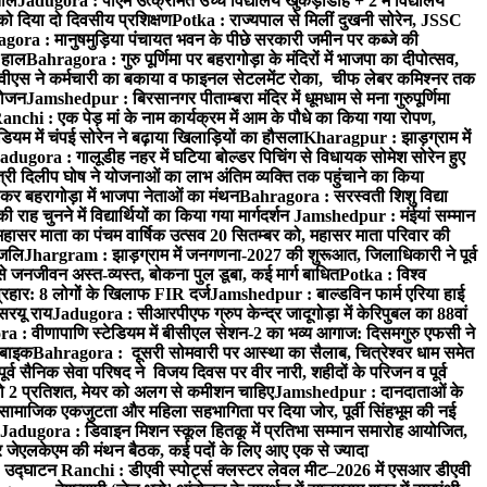
ताल
Jadugora : पीएम उत्क्रमित उच्च विद्यालय खुकड़ाडीह + 2 में विद्यालय
 को दिया दो दिवसीय प्रशिक्षण
Potka : राज्यपाल से मिलीं दुखनी सोरेन, JSSC
ora : मानुषमुड़िया पंचायत भवन के पीछे सरकारी जमीन पर कब्जे की
 हाल
Bahragora : गुरु पूर्णिमा पर बहरागोड़ा के मंदिरों में भाजपा का दीपोत्सव,
ीएस ने कर्मचारी का बकाया व फाइनल सेटलमेंट रोका, चीफ लेबर कमिश्नर तक
आयोजन
Jamshedpur : बिरसानगर पीताम्बरा मंदिर में धूमधाम से मना गुरुपूर्णिमा
anchi : एक पेड़ मां के नाम कार्यक्रम में आम के पौधे का किया गया रोपण,
म में चंपई सोरेन ने बढ़ाया खिलाड़ियों का हौसला
Kharagpur : झाड़ग्राम में
adugora : गालूडीह नहर में घटिया बोल्डर पिचिंग से विधायक सोमेश सोरेन हुए
री दिलीप घोष ने योजनाओं का लाभ अंतिम व्यक्ति तक पहुंचाने का किया
 बहरागोड़ा में भाजपा नेताओं का मंथन
Bahragora : सरस्वती शिशु विद्या
 चुनने में विद्यार्थियों का किया गया मार्गदर्शन
Jamshedpur : मंईयां सम्मान
महासर माता का पंचम वार्षिक उत्सव 20 सितम्बर को, महासर माता परिवार की
ंजलि
Jhargram : झाड़ग्राम में जनगणना-2027 की शुरूआत, जिलाधिकारी ने पूर्व
 जनजीवन अस्त-व्यस्त, बोकना पुल डूबा, कई मार्ग बाधित
Potka : विश्व
प्रहार: 8 लोगों के खिलाफ FIR दर्ज
Jamshedpur : बाल्डविन फार्म एरिया हाई
सरयू राय
Jadugora : सीआरपीएफ ग्रुप केन्द्र जादूगोड़ा में केरिपुबल का 88वां
 : वीणापाणि स्टेडियम में बीसीएल सेशन-2 का भव्य आगाज: दिसमगुरु एफसी ने
 बाइक
Bahragora : दूसरी सोमवारी पर आस्था का सैलाब, चित्रेश्वर धाम समेत
व सैनिक सेवा परिषद ने विजय दिवस पर वीर नारी, शहीदों के परिजन व पूर्व
ो 2 प्रतिशत, मेयर को अलग से कमीशन चाहिए
Jamshedpur : दानदाताओं के
सामाजिक एकजुटता और महिला सहभागिता पर दिया जोर, पूर्वी सिंहभूम की नई
Jadugora : डिवाइन मिशन स्कूल हितकू में प्रतिभा सम्मान समारोह आयोजित,
 जेएलकेएम की मंथन बैठक, कई पदों के लिए आए एक से ज्यादा
ा उद्घाटन
Ranchi : डीएवी स्पोर्ट्स क्लस्टर लेवल मीट–2026 में एसआर डीएवी