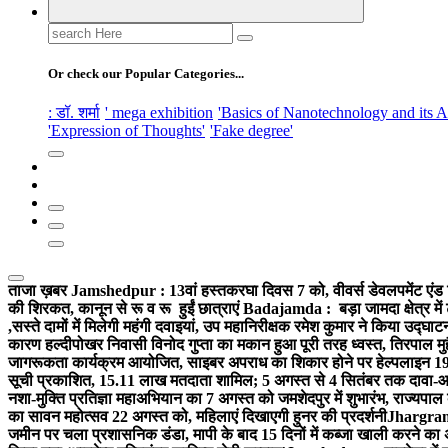
Search
for:
Or check our Popular Categories...
: डॉ. शर्मा
' mega exhibition
'Basics of Nanotechnology and its A
'Expression of Thoughts'
'Fake degree'
ताजा ख़बर
Jamshedpur : 13वां हस्तकरघा दिवस 7 को, वीवर्स डेवलपमेंट एंड 
की शिरकत, कानून से रू व रू हुईं छात्राएं
Badajamda : बड़ा जामदा क्षेत्र में 
,सस्ते दामों में मिलेगी महंगी दवाइयां, उप महानिरीक्षक रमेश कुमार ने किया उद्घाट
कारण हल्दीपोखर निवासी विनोद गुप्ता का मकान हुआ पूरी तरह ध्वस्त, तिरपाल मु
जागरूकता कार्यक्रम आयोजित, साइबर अपराध का शिकार होने पर हेल्पलाइन 19
सूची प्रकाशित, 15.11 लाख मतदाता शामिल; 5 अगस्त से 4 सितंबर तक दावा-आ
नशा-मुक्ति प्रतिज्ञा महाअभियान का 7 अगस्त को जमशेदपुर में शुभारंभ, राज्यपाल 
का सावन महोत्सव 22 अगस्त को, महिलाएं दिखाएगी हुनर की प्रदर्शनी
Jhargram :
जमीन पर चला प्रशासनिक डंडा, मापी के बाद 15 दिनों में कब्जा खाली करने का 