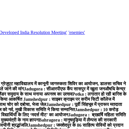
'Developed India Resolution Meeting'
'enemies'
्रेजुएट महाविद्यालय में कानूनी जागरुकता शिविर का आयोजन, डालसा सचिव ने
ले जाने की मांग
Jadugora : सीआरपीएफ कैंप सासपुर में खुला जनऔषधि केन्द्र
जेंडर समुदाय के साथ मनाया अपनत्व का उत्सव
Potka : लगातार हो रही बारिश के
े किया आकर्षित
Jamshedpur : साइबर क्राइम पर करीम सिटी कॉलेज में
साथ चोर को दबोचा, भेजा जेल
Jamshedpur : पूर्वी सिंहभूम में प्रारूप मतदाता
ो गर्व, मुखी विकास समिति ने किया सम्मानित
Jamshedpur : 10 करोड़
 विद्यार्थियों के लिए ‘मदर्स मीट’ का आयोजन
Jadugora : ब्रह्मर्षि महिला समिति
ख्यमंत्री के नाम ज्ञापन
Bahragora : मानुषमुड़िया में लैम्पस की सरकारी
वभीनी श्रद्धांजलि
Jamshedpur : जमशेदपुर के 86 साहित्य सेवियों को प्रदान