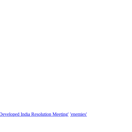
'Developed India Resolution Meeting'
'enemies'