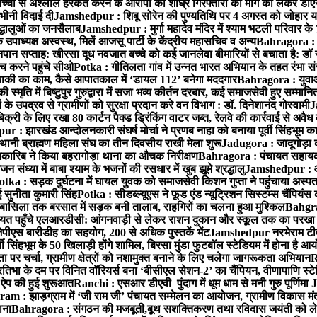
बच्ची से अश्लील हरकत करने के आरोपी की शीघ्र गिरफ्तारी की मांग को लेकर डीएस
वभीनी विदाई दी
Jamshedpur : शिबू सोरेन की पुण्यतिथि पर 4 अगस्त को जोहार यात्रा म
रद्धालुओं का जनसैलाब
Jamshedpur : मुर्गा महादेव मंदिर में श्याम भटली परिवार क
पाध्यक्ष अस्वस्थ, मिलें आजसू पार्टी के केंद्रीय महासचिव व अन्य
Bahragora : क
तनपान सप्ताह: खीरसा दूध नवजात बच्चे को कई जानलेवा बीमारियों से बचाता है: डॉ
 करने पहुंचे सीओ
Potka : गीतिलता गांव में उन्नत भारत अभियान के तहत रंभा स
ाकी का काम, कैसे आपातकाल में ‘डायल 112’ बनेगा मददगार
Bahragora : युवाओं
ृति में बिष्टुपुर गुरुद्वारा में सजा भव्य कीर्तन दरबार, कई समाजसेवी हुए सम्मानि
 उपद्रव से ग्रामीणों को सुरक्षा प्रदान करे वन विभाग : डॉ. दिनेशानंद गोस्वामी
J
री के लिए रखा 80 कार्टन पैक्ड ड्रिंकिंग वाटर जब्त, रेलवे की कार्रवाई से अवैध क
 : झारखंड आन्दोलनकारी संघर्ष मोर्चा ने प्रणब नाहा को बनाया पूर्वी सिंहभूम 
ानी ब्राह्मण महिला संघ का तीन दिवसीय राखी मेला शुरू
Jadugora : जादूगोड़ा 
ारिब ने किया बहरागोड़ा थाना का औचक निरीक्षण
Bahragora : पंचायत सहायको
ंध्या में बाबा श्याम के भजनों की रसधार में खुब झूमे श्रद्धालु
Jamshedpur : आर
otka : सड़क दुर्घटना में घायल युवक को समाजसेवी किशन गुप्ता ने पहुंचाया अस्प
 सुनीता कुमारी सिंह
Potka : सीडब्ल्यूएस ने फूड एंड न्यूट्रिशन सिस्टम्स चैंपियंस
बासिला तक बरसात में सड़क बनी तालाब, राहगिरों का चलना हुआ मुश्किल
Bahgrag
ायत पहुँचे एलआरडीसी: आंगनवाड़ी से लेकर राशन दुकान और स्कूल तक का परखा
ेपीएस बारीडीह का सहयोग, 200 से अधिक पुस्तकें भेंट
Jamshedpur नरभेराम टीव
 सिंहभूम के 50 खिलाड़ी होंगे शामिल, बिरसा मुंडा फुटबॉल स्टेडियम में होना है 
 पर चर्चा, ग्रामीण क्षेत्रों को नशामुक्त बनाने के लिए चलेगा जागरूकता अभियान
R
ा के दम पर विनित वॉरियर्स बना ‘बीसीएल सेशन-2’ का चैंपियन, वीणापाणि स्टेडिय
ल ऐप की हुई शुरूआत
Ranchi : एसआर डीएवी पुंदाग में धूम धाम से मनी गुरु पूर्णिमा
J
am : झाड़ग्राम में ‘जी राम जी’ पंचायत सम्मेलन का आयोजन, ग्रामीण विकास मंत्
ाना
Bahragora : संगठन की मजबूती,बूथ सशक्तिकरण तथा रविदास जयंती को लेकर