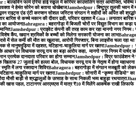
 बाल्डविन फार्म एरिया हाई स्कूल में करियर काउंसलिंग सत्र आयोजित, भविष्य की राह
वक्ता ने हेमंत सोरेन को बताया धोखेबाज
Jamshedpur : बिष्टुपुर तुलसी भवन में 
 राइट्स एंड एंटी करप्शन सोशल जस्टिस संगठन ने शहीदों को अर्पित की श्रद्धा
ातार बारिश से कच्चे मकान की दीवार ढही, परिवार दहशत में
Gua : लगातार बारिश से
क्रम का आयोजन
Bahragora : बहरागोड़ा में बिजली चोरों पर विद्युत विभाग का कड़ा 
म्मानित
Jamshedpur : प्राइवेट कंपनी की तरह काम कर रहा मानगो नगर निगम : 
ति विशेष कैंप, खदान श्रमिकों के बच्चों को मिलेगा सरकारी योजना का लाभ
Bahragora
से में सेल कर्मी की मौत का खुलासा, आरोपी गिरफ्तार, बिना लाइसेंस चला रहा था
क से मानुषमुड़िया में दहशत, मटिहाना-चाकुलिया मार्ग पर खतरा
Jamshedpur : पूर्
आधार पर विधायक सरयू राय का बड़ा आरोप कहा, मानगो नगर निगम में पार्षद क
रान प्रत्येक दानदाता परिवार का होगा सम्मान
Jamshedpur : विप्र फाउंडेशन ने 
िलाफ 27 जुलाई को हल्ला बोल, विधायक सरयू राय के नेतृत्व में होगा महाधरना
 स्मृति में लगा रक्तदान शिविर
Bahragora : बहरागोड़ा में संगठन मजबूती को लेकर
 मटिहाना-चाकुलिया मार्ग पर खतरा
Jamshedpur : सोनारी में “कृष्णा वीडियो” क
 मौसी बाड़ी से श्रद्धालुओं के उत्साह के साथ निकली भव्य बाहुड़ा रथयात्रा
Jharg
ी खास पहल, टाटानगर आरएमएस में मात्र ₹10 में मिलेंगे आकर्षक राखी लिफाफे