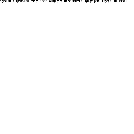
ram : देशव्यापी ‘जेल भरो’ आंदोलन के समर्थन में झाड़ग्राम शहर में वामपंथी