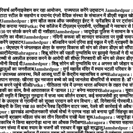
रिसर्च आर्गेनाइजेशन कर रहा आयोजन, राज्यपाल करेंगे उद्घाटन
Jamshedpur : ग
टाटा स्टील के सहयोग व दयानंद एंग्लो वैदिक संस्था के संचालन में डीएवी स्कूल खो
न
Jamshedpur : इनर व्हील क्लब ऑफ जमशेदपुर ईस्ट ने फ्रेंडशिप डे पर ट्रांस
हैया कराया गया
Potka: रंभा कॉलेज में टीएलएम प्रदर्शनी, प्रशिक्षुओं ने नवाचार स
30 पर संपर्क करने की दी नशीहत
Jamshedpur : जादूगोड़ा पुलिस ने सामान के 
पत्ति का मौका
Jamshedpur : नंदिनी करूवा की शानदार सफलता पर मुखी समाज क
करेंगे उद्घाटन
Jamshedpur : बॉल्डविन फार्म एरिया हाई स्कूल में प्री-प्राइमरी के
 जेएसएम ने जंगलमहल क्षेत्र के समग्र विकास की मांग को लेकर डीएम को सौंपा मु
अल्टीमेटम
Bahragora : शिबू सोरेन की पहली पुण्यतिथि पर झामुमो नेताओं ने दी भा
बच्ची से अश्लील हरकत करने के आरोपी की शीघ्र गिरफ्तारी की मांग को लेकर डीएस
वभीनी विदाई दी
Jamshedpur : शिबू सोरेन की पुण्यतिथि पर 4 अगस्त को जोहार यात्रा म
रद्धालुओं का जनसैलाब
Jamshedpur : मुर्गा महादेव मंदिर में श्याम भटली परिवार क
पाध्यक्ष अस्वस्थ, मिलें आजसू पार्टी के केंद्रीय महासचिव व अन्य
Bahragora : क
तनपान सप्ताह: खीरसा दूध नवजात बच्चे को कई जानलेवा बीमारियों से बचाता है: डॉ
 करने पहुंचे सीओ
Potka : गीतिलता गांव में उन्नत भारत अभियान के तहत रंभा स
ाकी का काम, कैसे आपातकाल में ‘डायल 112’ बनेगा मददगार
Bahragora : युवाओं
ृति में बिष्टुपुर गुरुद्वारा में सजा भव्य कीर्तन दरबार, कई समाजसेवी हुए सम्मानि
 उपद्रव से ग्रामीणों को सुरक्षा प्रदान करे वन विभाग : डॉ. दिनेशानंद गोस्वामी
J
री के लिए रखा 80 कार्टन पैक्ड ड्रिंकिंग वाटर जब्त, रेलवे की कार्रवाई से अवैध क
 : झारखंड आन्दोलनकारी संघर्ष मोर्चा ने प्रणब नाहा को बनाया पूर्वी सिंहभूम 
ानी ब्राह्मण महिला संघ का तीन दिवसीय राखी मेला शुरू
Jadugora : जादूगोड़ा 
ारिब ने किया बहरागोड़ा थाना का औचक निरीक्षण
Bahragora : पंचायत सहायको
ंध्या में बाबा श्याम के भजनों की रसधार में खुब झूमे श्रद्धालु
Jamshedpur : आर