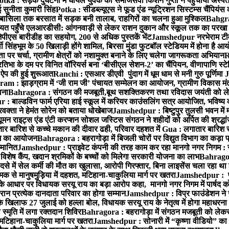
otka : सड़क दुर्घटना में घायल युवक को समाजसेवी किशन गुप्ता ने पहुंचाया अस्प
 सुनीता कुमारी सिंह
Potka : सीडब्ल्यूएस ने फूड एंड न्यूट्रिशन सिस्टम्स चैंपियंस
बासिला तक बरसात में सड़क बनी तालाब, राहगिरों का चलना हुआ मुश्किल
Bahgrag
ायत पहुँचे एलआरडीसी: आंगनवाड़ी से लेकर राशन दुकान और स्कूल तक का परखा
ेपीएस बारीडीह का सहयोग, 200 से अधिक पुस्तकें भेंट
Jamshedpur नरभेराम टीव
 सिंहभूम के 50 खिलाड़ी होंगे शामिल, बिरसा मुंडा फुटबॉल स्टेडियम में होना है 
 पर चर्चा, ग्रामीण क्षेत्रों को नशामुक्त बनाने के लिए चलेगा जागरूकता अभियान
R
ा के दम पर विनित वॉरियर्स बना ‘बीसीएल सेशन-2’ का चैंपियन, वीणापाणि स्टेडिय
ल ऐप की हुई शुरूआत
Ranchi : एसआर डीएवी पुंदाग में धूम धाम से मनी गुरु पूर्णिमा
J
am : झाड़ग्राम में ‘जी राम जी’ पंचायत सम्मेलन का आयोजन, ग्रामीण विकास मंत्
ाना
Bahragora : संगठन की मजबूती,बूथ सशक्तिकरण तथा रविदास जयंती को लेकर
 बाल्डविन फार्म एरिया हाई स्कूल में करियर काउंसलिंग सत्र आयोजित, भविष्य की राह
वक्ता ने हेमंत सोरेन को बताया धोखेबाज
Jamshedpur : बिष्टुपुर तुलसी भवन में 
 राइट्स एंड एंटी करप्शन सोशल जस्टिस संगठन ने शहीदों को अर्पित की श्रद्धा
ातार बारिश से कच्चे मकान की दीवार ढही, परिवार दहशत में
Gua : लगातार बारिश से
क्रम का आयोजन
Bahragora : बहरागोड़ा में बिजली चोरों पर विद्युत विभाग का कड़ा 
म्मानित
Jamshedpur : प्राइवेट कंपनी की तरह काम कर रहा मानगो नगर निगम : 
ति विशेष कैंप, खदान श्रमिकों के बच्चों को मिलेगा सरकारी योजना का लाभ
Bahragora
से में सेल कर्मी की मौत का खुलासा, आरोपी गिरफ्तार, बिना लाइसेंस चला रहा था
क से मानुषमुड़िया में दहशत, मटिहाना-चाकुलिया मार्ग पर खतरा
Jamshedpur : पूर्
आधार पर विधायक सरयू राय का बड़ा आरोप कहा, मानगो नगर निगम में पार्षद क
रान प्रत्येक दानदाता परिवार का होगा सम्मान
Jamshedpur : विप्र फाउंडेशन ने 
िलाफ 27 जुलाई को हल्ला बोल, विधायक सरयू राय के नेतृत्व में होगा महाधरना
 स्मृति में लगा रक्तदान शिविर
Bahragora : बहरागोड़ा में संगठन मजबूती को लेकर
 मटिहाना-चाकुलिया मार्ग पर खतरा
Jamshedpur : सोनारी में “कृष्णा वीडियो” क