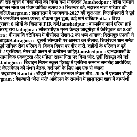
 चुनने में विद्यार्थियों का किया गया मार्गदर्शन
Jamshedpur : मंईयां सम्मान
महासर माता का पंचम वार्षिक उत्सव 20 सितम्बर को, महासर माता परिवार की
ंजलि
Jhargram : झाड़ग्राम में जनगणना-2027 की शुरूआत, जिलाधिकारी ने पूर्व
 जनजीवन अस्त-व्यस्त, बोकना पुल डूबा, कई मार्ग बाधित
Potka : विश्व
प्रहार: 8 लोगों के खिलाफ FIR दर्ज
Jamshedpur : बाल्डविन फार्म एरिया हाई
सरयू राय
Jadugora : सीआरपीएफ ग्रुप केन्द्र जादूगोड़ा में केरिपुबल का 88वां
 : वीणापाणि स्टेडियम में बीसीएल सेशन-2 का भव्य आगाज: दिसमगुरु एफसी ने
 बाइक
Bahragora : दूसरी सोमवारी पर आस्था का सैलाब, चित्रेश्वर धाम समेत
व सैनिक सेवा परिषद ने विजय दिवस पर वीर नारी, शहीदों के परिजन व पूर्व
ो 2 प्रतिशत, मेयर को अलग से कमीशन चाहिए
Jamshedpur : दानदाताओं के
सामाजिक एकजुटता और महिला सहभागिता पर दिया जोर, पूर्वी सिंहभूम की नई
Jadugora : डिवाइन मिशन स्कूल हितकू में प्रतिभा सम्मान समारोह आयोजित,
 जेएलकेएम की मंथन बैठक, कई पदों के लिए आए एक से ज्यादा
ा उद्घाटन
Ranchi : डीएवी स्पोर्ट्स क्लस्टर लेवल मीट–2026 में एसआर डीएवी
ram : देशव्यापी ‘जेल भरो’ आंदोलन के समर्थन में झाड़ग्राम शहर में वामपंथी