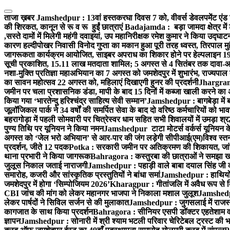
Skip
to
ताजा ख़बर
Jamshedpur : 13वां हस्तकरघा दिवस 7 को, वीवर्स डेवलपमेंट एंड 
content
की शिरकत, कानून से रू व रू हुईं छात्राएं
Badajamda : बड़ा जामदा क्षेत्र में 
,सस्ते दामों में मिलेगी महंगी दवाइयां, उप महानिरीक्षक रमेश कुमार ने किया उद्घाट
कारण हल्दीपोखर निवासी विनोद गुप्ता का मकान हुआ पूरी तरह ध्वस्त, तिरपाल मु
जागरूकता कार्यक्रम आयोजित, साइबर अपराध का शिकार होने पर हेल्पलाइन 19
सूची प्रकाशित, 15.11 लाख मतदाता शामिल; 5 अगस्त से 4 सितंबर तक दावा-आ
नशा-मुक्ति प्रतिज्ञा महाअभियान का 7 अगस्त को जमशेदपुर में शुभारंभ, राज्यपाल 
का सावन महोत्सव 22 अगस्त को, महिलाएं दिखाएगी हुनर की प्रदर्शनी
Jhargram :
जमीन पर चला प्रशासनिक डंडा, मापी के बाद 15 दिनों में कब्जा खाली करने का 
किया गया ‘भारतेन्दु हरिश्चंद्र साहित्य सेवी सम्मान’
Jamshedpur : बागबेड़ा में 
जूलॉजिकल पार्क ने 34 वर्षों की समर्पित सेवा के बाद दो वरिष्ठ कर्मचारियों को भा
बहरागोड़ा में पहली सोमवारी पर चित्रेस्वर धाम सहित सभी शिवालयों में उमड़ा श्
पुण्य तिथि पर यूनियन ने किया नमन
Jamshedpur टाटा मोटर्स वर्कर्स यूनियन के उ
अगस्त को ‘जेल भरो अभियान’ से आर-पार की जंग लड़ेगी सीपीआई(एम)
विश्व स्
प्रदर्शन, जीते 12 पदक
Potka : सरकारी जमीन पर अतिक्रमण की शिकायत, जांच
थाना प्रभारी ने किया जागरूक
Bahragora : कस्तुरबा की छात्राओं ने समझा ख
जुलूस निकाल जताई नाराजगी
Jamshedpur : पहाड़ी वाले बाबा दयाल सिंह जी की स्म
समारोह, कजरी और सांस्कृतिक प्रस्तुतियों ने बांधा समां
Jamshedpur : हाथियों के
जमशेदपुर में होगा ‘सिम्पोजियम 2026’
Kharagpur : गीतांजलि में अवैध रूप से बिक्
CBI जांच की मांग को लेकर महानगर भाजपा ने निकाला मशाल जुलूश
Jamshedpur
लेकर पार्षदों ने सिविल सर्जन से की मुलाकात
Jamshedpur : जुगसलाई में राजस्थ
कागजात के साथ किया प्रदर्शन
Bahragora : सीनियर एसपी डॉक्टर एहतेशाम वक
ज्ञापन
Jamshedpur : सोनारी में श्री श्याम भटली परिवार चेरिटेबल ट्रस्ट की भजन स