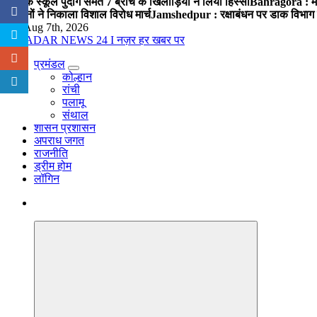
पब्लिक स्कूल पुंदाग समेत 7 ब्रांच के खिलाड़ियों ने लिया हिस्सा
Bahragora : मौदा
संगठनों ने निकाला विशाल विरोध मार्च
Jamshedpur : रक्षाबंधन पर डाक विभाग क
Fri. Aug 7th, 2026
प्रमंडल
नज़र हर खबर पर
कोल्हान
रांची
पलामू
संथाल
शासन प्रशासन
अपराध जगत
राजनीति
ड्रीम होम
लॉगिन