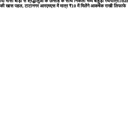
 मौसी बाड़ी से श्रद्धालुओं के उत्साह के साथ निकली भव्य बाहुड़ा रथयात्रा
Jharg
ी खास पहल, टाटानगर आरएमएस में मात्र ₹10 में मिलेंगे आकर्षक राखी लिफाफे