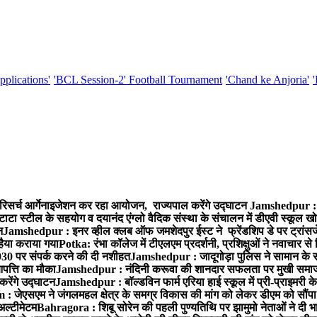
pplications'
'BCL Session-2' Football Tournament
'Chand ke Anjoria'
रिसर्च आर्गेनाइजेशन कर रहा आयोजन, राज्यपाल करेंगे उद्घाटन
Jamshedpur : ग
टाटा स्टील के सहयोग व दयानंद एंग्लो वैदिक संस्था के संचालन में डीएवी स्कूल खो
न
Jamshedpur : इनर व्हील क्लब ऑफ जमशेदपुर ईस्ट ने फ्रेंडशिप डे पर ट्रांस
हैया कराया गया
Potka: रंभा कॉलेज में टीएलएम प्रदर्शनी, प्रशिक्षुओं ने नवाचार स
30 पर संपर्क करने की दी नशीहत
Jamshedpur : जादूगोड़ा पुलिस ने सामान के 
पत्ति का मौका
Jamshedpur : नंदिनी करूवा की शानदार सफलता पर मुखी समाज क
करेंगे उद्घाटन
Jamshedpur : बॉल्डविन फार्म एरिया हाई स्कूल में प्री-प्राइमरी के
 जेएसएम ने जंगलमहल क्षेत्र के समग्र विकास की मांग को लेकर डीएम को सौंपा मु
अल्टीमेटम
Bahragora : शिबू सोरेन की पहली पुण्यतिथि पर झामुमो नेताओं ने दी भा