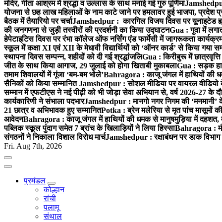
मंदिर, गीता आश्रम में श्रद्धा व उल्लास के साथ मनाई गई गुरु पूर्णिमा
Jamshedpur :
योजना से छह लाख महिलाओं के नाम काटे जाने पर हमलावर हुई भाजपा, प्रदेश प्र
बैठक में तैयारियो पर चर्चा
Jamshedpur : कारगिल विजय दिवस पर यूनाइटेड ह्यूमन
की जनगणना से जुड़ी तस्वीरों की प्रदर्शनी का किया उद्घाटन
Gua : गुवा में लग
हेपेटाइटिस दिवस पर रंभा कॉलेज ऑफ नर्सिंग एंड फार्मेसी में जागरूकता कार्य
स्कूल में कक्षा XI एवं XII के मेधावी विद्यार्थियों को ‘ऑनर कार्ड’ से किया गया स
स्थापना दिवस सम्पन्न, शहीदों को दी गई श्रद्धांजलि
Gua : किरीबुरू में छात्रवृत्
जीत के साथ किया आगाज, 29 जुलाई को होगा खिताबी मुकाबला
Gua : सड़क हाद
तमाम शिवालयों में गूंजा ‘बम-बम भोले’
Bahragora : काजू जंगल में हाथियों की धम
सैनिकों को किया सम्मानित
Jamshedpur : सोशल मीडिया पर वायरल वीडियो के 
सम्मान में एफटीएस ने नई पीढ़ी को भी जोड़ा सेवा अभियान से, वर्ष 2026-27 के दौ
कार्यकारिणी ने संभाला पदभार
Jamshedpur : मानगो नगर निगम की ‘मनमानी’ के ख
21 छात्र व अभिभावक हुए सम्मानित
Potka : ब्रेन मलेरिया से मृत पांच मासूमों की
आवेदन
Bahragora : काजू जंगल में हाथियों की धमक से मानुषमुड़िया में दहशत,
पब्लिक स्कूल पुंदाग समेत 7 ब्रांच के खिलाड़ियों ने लिया हिस्सा
Bahragora : मौदा
संगठनों ने निकाला विशाल विरोध मार्च
Jamshedpur : रक्षाबंधन पर डाक विभाग क
Fri. Aug 7th, 2026
प्रमंडल
कोल्हान
रांची
पलामू
संथाल