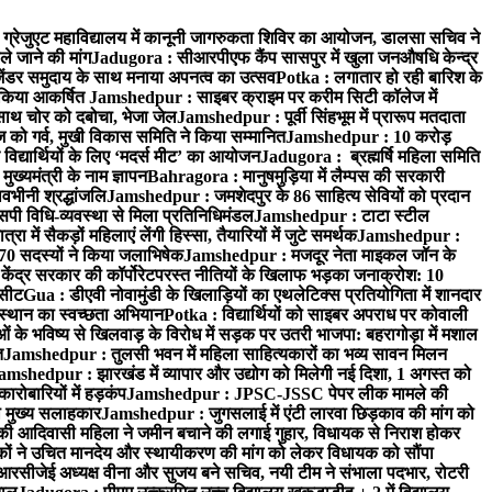
्रेजुएट महाविद्यालय में कानूनी जागरुकता शिविर का आयोजन, डालसा सचिव ने
ले जाने की मांग
Jadugora : सीआरपीएफ कैंप सासपुर में खुला जनऔषधि केन्द्र
जेंडर समुदाय के साथ मनाया अपनत्व का उत्सव
Potka : लगातार हो रही बारिश के
े किया आकर्षित
Jamshedpur : साइबर क्राइम पर करीम सिटी कॉलेज में
साथ चोर को दबोचा, भेजा जेल
Jamshedpur : पूर्वी सिंहभूम में प्रारूप मतदाता
ो गर्व, मुखी विकास समिति ने किया सम्मानित
Jamshedpur : 10 करोड़
 विद्यार्थियों के लिए ‘मदर्स मीट’ का आयोजन
Jadugora : ब्रह्मर्षि महिला समिति
ख्यमंत्री के नाम ज्ञापन
Bahragora : मानुषमुड़िया में लैम्पस की सरकारी
वभीनी श्रद्धांजलि
Jamshedpur : जमशेदपुर के 86 साहित्य सेवियों को प्रदान
पी विधि-व्यवस्था से मिला प्रतिनिधिमंडल
Jamshedpur : टाटा स्टील
ें सैकड़ों महिलाएं लेंगी हिस्सा, तैयारियों में जुटे समर्थक
Jamshedpur :
े 70 सदस्यों ने किया जलाभिषेक
Jamshedpur : मजदूर नेता माइकल जॉन के
ेंद्र सरकार की कॉर्पोरेटपरस्त नीतियों के खिलाफ भड़का जनाक्रोश: 10
 सीट
Gua : डीएवी नोवामुंडी के खिलाड़ियों का एथलेटिक्स प्रतियोगिता में शानदार
ंस्थान का स्वच्छता अभियान
Potka : विद्यार्थियों को साइबर अपराध पर कोवाली
 के भविष्य से खिलवाड़ के विरोध में सड़क पर उतरी भाजपा: बहरागोड़ा में मशाल
त
Jamshedpur : तुलसी भवन में महिला साहित्यकारों का भव्य सावन मिलन
amshedpur : झारखंड में व्यापार और उद्योग को मिलेगी नई दिशा, 1 अगस्त को
ारोबारियों में हड़कंप
Jamshedpur : JPSC-JSSC पेपर लीक मामले की
का मुख्य सलाहकार
Jamshedpur : जुगसलाई में एंटी लारवा छिड़काव की मांग को
की आदिवासी महिला ने जमीन बचाने की लगाई गुहार, विधायक से निराश होकर
ं ने उचित मानदेय और स्थायीकरण की मांग को लेकर विधायक को सौंपा
सीजेई अध्यक्ष वीना और सुजय बने सचिव, नयी टीम ने संभाला पदभार, रोटरी