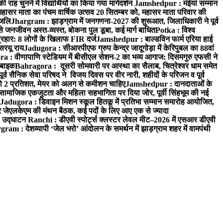
 चुनने में विद्यार्थियों का किया गया मार्गदर्शन
Jamshedpur : मंईयां सम्मान
महासर माता का पंचम वार्षिक उत्सव 20 सितम्बर को, महासर माता परिवार की
ंजलि
Jhargram : झाड़ग्राम में जनगणना-2027 की शुरूआत, जिलाधिकारी ने पूर्व
 जनजीवन अस्त-व्यस्त, बोकना पुल डूबा, कई मार्ग बाधित
Potka : विश्व
प्रहार: 8 लोगों के खिलाफ FIR दर्ज
Jamshedpur : बाल्डविन फार्म एरिया हाई
सरयू राय
Jadugora : सीआरपीएफ ग्रुप केन्द्र जादूगोड़ा में केरिपुबल का 88वां
 : वीणापाणि स्टेडियम में बीसीएल सेशन-2 का भव्य आगाज: दिसमगुरु एफसी ने
 बाइक
Bahragora : दूसरी सोमवारी पर आस्था का सैलाब, चित्रेश्वर धाम समेत
व सैनिक सेवा परिषद ने विजय दिवस पर वीर नारी, शहीदों के परिजन व पूर्व
ो 2 प्रतिशत, मेयर को अलग से कमीशन चाहिए
Jamshedpur : दानदाताओं के
सामाजिक एकजुटता और महिला सहभागिता पर दिया जोर, पूर्वी सिंहभूम की नई
Jadugora : डिवाइन मिशन स्कूल हितकू में प्रतिभा सम्मान समारोह आयोजित,
 जेएलकेएम की मंथन बैठक, कई पदों के लिए आए एक से ज्यादा
ा उद्घाटन
Ranchi : डीएवी स्पोर्ट्स क्लस्टर लेवल मीट–2026 में एसआर डीएवी
ram : देशव्यापी ‘जेल भरो’ आंदोलन के समर्थन में झाड़ग्राम शहर में वामपंथी