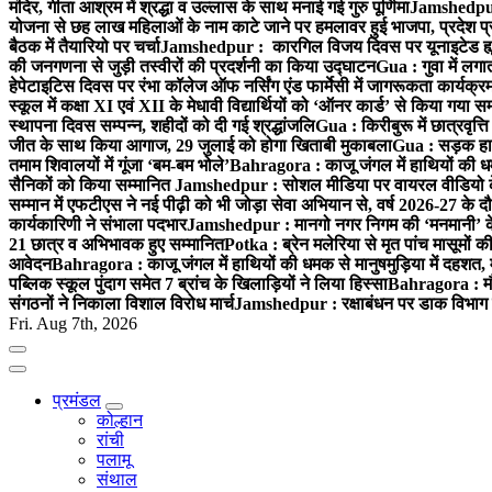
मंदिर, गीता आश्रम में श्रद्धा व उल्लास के साथ मनाई गई गुरु पूर्णिमा
Jamshedpur :
योजना से छह लाख महिलाओं के नाम काटे जाने पर हमलावर हुई भाजपा, प्रदेश प्र
बैठक में तैयारियो पर चर्चा
Jamshedpur : कारगिल विजय दिवस पर यूनाइटेड ह्यूमन
की जनगणना से जुड़ी तस्वीरों की प्रदर्शनी का किया उद्घाटन
Gua : गुवा में लग
हेपेटाइटिस दिवस पर रंभा कॉलेज ऑफ नर्सिंग एंड फार्मेसी में जागरूकता कार्य
स्कूल में कक्षा XI एवं XII के मेधावी विद्यार्थियों को ‘ऑनर कार्ड’ से किया गया स
स्थापना दिवस सम्पन्न, शहीदों को दी गई श्रद्धांजलि
Gua : किरीबुरू में छात्रवृत्
जीत के साथ किया आगाज, 29 जुलाई को होगा खिताबी मुकाबला
Gua : सड़क हाद
तमाम शिवालयों में गूंजा ‘बम-बम भोले’
Bahragora : काजू जंगल में हाथियों की धम
सैनिकों को किया सम्मानित
Jamshedpur : सोशल मीडिया पर वायरल वीडियो के 
सम्मान में एफटीएस ने नई पीढ़ी को भी जोड़ा सेवा अभियान से, वर्ष 2026-27 के दौ
कार्यकारिणी ने संभाला पदभार
Jamshedpur : मानगो नगर निगम की ‘मनमानी’ के ख
21 छात्र व अभिभावक हुए सम्मानित
Potka : ब्रेन मलेरिया से मृत पांच मासूमों की
आवेदन
Bahragora : काजू जंगल में हाथियों की धमक से मानुषमुड़िया में दहशत,
पब्लिक स्कूल पुंदाग समेत 7 ब्रांच के खिलाड़ियों ने लिया हिस्सा
Bahragora : मौदा
संगठनों ने निकाला विशाल विरोध मार्च
Jamshedpur : रक्षाबंधन पर डाक विभाग क
Fri. Aug 7th, 2026
प्रमंडल
कोल्हान
रांची
पलामू
संथाल