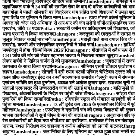
किया गया ‘भारतेन्दु हरिश्चंद्र साहित्य सेवी सम्मान’
Jamshedpur : बागबेड़ा में 
जूलॉजिकल पार्क ने 34 वर्षों की समर्पित सेवा के बाद दो वरिष्ठ कर्मचारियों को भा
बहरागोड़ा में पहली सोमवारी पर चित्रेस्वर धाम सहित सभी शिवालयों में उमड़ा श्
पुण्य तिथि पर यूनियन ने किया नमन
Jamshedpur टाटा मोटर्स वर्कर्स यूनियन के उ
अगस्त को ‘जेल भरो अभियान’ से आर-पार की जंग लड़ेगी सीपीआई(एम)
विश्व स्
प्रदर्शन, जीते 12 पदक
Potka : सरकारी जमीन पर अतिक्रमण की शिकायत, जांच
थाना प्रभारी ने किया जागरूक
Bahragora : कस्तुरबा की छात्राओं ने समझा ख
जुलूस निकाल जताई नाराजगी
Jamshedpur : पहाड़ी वाले बाबा दयाल सिंह जी की स्म
समारोह, कजरी और सांस्कृतिक प्रस्तुतियों ने बांधा समां
Jamshedpur : हाथियों के
जमशेदपुर में होगा ‘सिम्पोजियम 2026’
Kharagpur : गीतांजलि में अवैध रूप से बिक्
CBI जांच की मांग को लेकर महानगर भाजपा ने निकाला मशाल जुलूश
Jamshedpur
लेकर पार्षदों ने सिविल सर्जन से की मुलाकात
Jamshedpur : जुगसलाई में राजस्थ
कागजात के साथ किया प्रदर्शन
Bahragora : सीनियर एसपी डॉक्टर एहतेशाम वक
ज्ञापन
Jamshedpur : सोनारी में श्री श्याम भटली परिवार चेरिटेबल ट्रस्ट की भजन स
क्लब ऑफ जमशेदपुर ईस्ट का 49वाँ पदस्थापना समारोह गोलमुरी क्लब में संपन्न
P
प्रबंधन समिति का हुआ पुनर्गठन, अध्यक्ष बने अशोक कुमार दास, उपाध्यक्ष चुनी गई
संताली प्रश्नपत्र की उच्चस्तरीय जांच की उठाई मांग
Jadugora : बालिजुडी से 
शिकायत, अंचलाधिकारी के निर्देश पर पहुंची जांच टीम
Bahragora : सांड्रा पंच
पुजारियों को किया सम्मानित
Potka : टांगराईन स्कूल की मोबाइल लाइब्रेरी को ज
पहुंचा मामला
Jamshedpur : 135वीं डूरंड कप 2026 के एक्सपोज़र विजिट में पूर्वी
महोत्सव
Jamshedpur : एफटीएस ने ग्रामीणों संग की एकल विद्यालयों की गुणवत्ता
भाजपा कार्यकर्ताओं ने सुनी पीएम के मन की बात
Bahragora : अनुशासन और प्रतिभ
रेल कर्मचारियों को दिया गया सीपीआर का प्रशिक्षण, बालीचक में रेल वन मोबाइ
नाराज, स्थल निरीक्षण कर सहायक व कनीय अभियंता को लगायी फटकार
Jhargr
आह्वान
Jamshedpur : जलाभिषेक के लिए यूनियन का जत्था हुआ बाबा नगरी रव