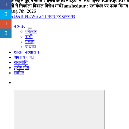
पब्लिक स्कूल पुंदाग समेत 7 ब्रांच के खिलाड़ियों ने लिया हिस्सा
Bahragora : मौदा
संगठनों ने निकाला विशाल विरोध मार्च
Jamshedpur : रक्षाबंधन पर डाक विभाग क
Fri. Aug 7th, 2026
प्रमंडल
नज़र हर खबर पर
कोल्हान
रांची
पलामू
संथाल
शासन प्रशासन
अपराध जगत
राजनीति
ड्रीम होम
लॉगिन