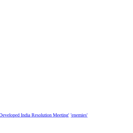
'Developed India Resolution Meeting'
'enemies'