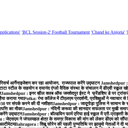
pplications'
'BCL Session-2' Football Tournament
'Chand ke Anjoria'
रिसर्च आर्गेनाइजेशन कर रहा आयोजन, राज्यपाल करेंगे उद्घाटन
Jamshedpur : ग
टाटा स्टील के सहयोग व दयानंद एंग्लो वैदिक संस्था के संचालन में डीएवी स्कूल खो
न
Jamshedpur : इनर व्हील क्लब ऑफ जमशेदपुर ईस्ट ने फ्रेंडशिप डे पर ट्रांस
हैया कराया गया
Potka: रंभा कॉलेज में टीएलएम प्रदर्शनी, प्रशिक्षुओं ने नवाचार स
30 पर संपर्क करने की दी नशीहत
Jamshedpur : जादूगोड़ा पुलिस ने सामान के 
पत्ति का मौका
Jamshedpur : नंदिनी करूवा की शानदार सफलता पर मुखी समाज क
करेंगे उद्घाटन
Jamshedpur : बॉल्डविन फार्म एरिया हाई स्कूल में प्री-प्राइमरी के
 जेएसएम ने जंगलमहल क्षेत्र के समग्र विकास की मांग को लेकर डीएम को सौंपा मु
अल्टीमेटम
Bahragora : शिबू सोरेन की पहली पुण्यतिथि पर झामुमो नेताओं ने दी भा