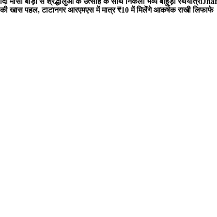
 मौसी बाड़ी से श्रद्धालुओं के उत्साह के साथ निकली भव्य बाहुड़ा रथयात्रा
Jharg
ी खास पहल, टाटानगर आरएमएस में मात्र ₹10 में मिलेंगे आकर्षक राखी लिफाफे