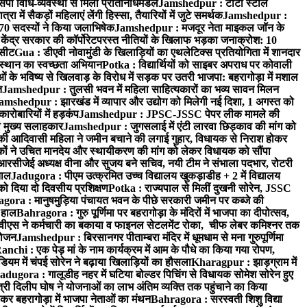
पी विधि-व्यवस्था से मिला प्रतिनिधिमंडल
Jamshedpur : टाटा स्टील
ें सैकड़ों महिलाएं लेंगी हिस्सा, तैयारियों में जुटे समर्थक
Jamshedpur :
े 70 सदस्यों ने किया जलाभिषेक
Jamshedpur : मजदूर नेता माइकल जॉन के
ेंद्र सरकार की कॉर्पोरेटपरस्त नीतियों के खिलाफ भड़का जनाक्रोश: 10
 सीट
Gua : डीएवी नोवामुंडी के खिलाड़ियों का एथलेटिक्स प्रतियोगिता में शानदार
ंस्थान का स्वच्छता अभियान
Potka : विद्यार्थियों को साइबर अपराध पर कोवाली
 के भविष्य से खिलवाड़ के विरोध में सड़क पर उतरी भाजपा: बहरागोड़ा में मशाल
त
Jamshedpur : तुलसी भवन में महिला साहित्यकारों का भव्य सावन मिलन
amshedpur : झारखंड में व्यापार और उद्योग को मिलेगी नई दिशा, 1 अगस्त को
ारोबारियों में हड़कंप
Jamshedpur : JPSC-JSSC पेपर लीक मामले की
का मुख्य सलाहकार
Jamshedpur : जुगसलाई में एंटी लारवा छिड़काव की मांग को
की आदिवासी महिला ने जमीन बचाने की लगाई गुहार, विधायक से निराश होकर
ं ने उचित मानदेय और स्थायीकरण की मांग को लेकर विधायक को सौंपा
सीजेई अध्यक्ष वीना और सुजय बने सचिव, नयी टीम ने संभाला पदभार, रोटरी
ताल
Jadugora : पीएम उत्क्रमित उच्च विद्यालय खुकड़ाडीह + 2 में विद्यालय
 को दिया दो दिवसीय प्रशिक्षण
Potka : राज्यपाल से मिलीं दुखनी सोरेन, JSSC
ora : मानुषमुड़िया पंचायत भवन के पीछे सरकारी जमीन पर कब्जे की
 हाल
Bahragora : गुरु पूर्णिमा पर बहरागोड़ा के मंदिरों में भाजपा का दीपोत्सव,
ीएस ने कर्मचारी का बकाया व फाइनल सेटलमेंट रोका, चीफ लेबर कमिश्नर तक
आयोजन
Jamshedpur : बिरसानगर पीताम्बरा मंदिर में धूमधाम से मना गुरुपूर्णिमा
anchi : एक पेड़ मां के नाम कार्यक्रम में आम के पौधे का किया गया रोपण,
म में चंपई सोरेन ने बढ़ाया खिलाड़ियों का हौसला
Kharagpur : झाड़ग्राम में
adugora : गालूडीह नहर में घटिया बोल्डर पिचिंग से विधायक सोमेश सोरेन हुए
री दिलीप घोष ने योजनाओं का लाभ अंतिम व्यक्ति तक पहुंचाने का किया
 बहरागोड़ा में भाजपा नेताओं का मंथन
Bahragora : सरस्वती शिशु विद्या