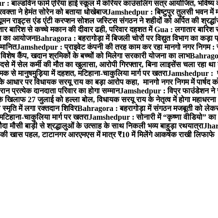
 बाल्डविन फार्म एरिया हाई स्कूल में करियर काउंसलिंग सत्र आयोजित, भविष्य की राह
वक्ता ने हेमंत सोरेन को बताया धोखेबाज
Jamshedpur : बिष्टुपुर तुलसी भवन में 
 राइट्स एंड एंटी करप्शन सोशल जस्टिस संगठन ने शहीदों को अर्पित की श्रद्धा
ातार बारिश से कच्चे मकान की दीवार ढही, परिवार दहशत में
Gua : लगातार बारिश से
क्रम का आयोजन
Bahragora : बहरागोड़ा में बिजली चोरों पर विद्युत विभाग का कड़ा 
म्मानित
Jamshedpur : प्राइवेट कंपनी की तरह काम कर रहा मानगो नगर निगम : 
ति विशेष कैंप, खदान श्रमिकों के बच्चों को मिलेगा सरकारी योजना का लाभ
Bahragora
से में सेल कर्मी की मौत का खुलासा, आरोपी गिरफ्तार, बिना लाइसेंस चला रहा था
क से मानुषमुड़िया में दहशत, मटिहाना-चाकुलिया मार्ग पर खतरा
Jamshedpur : पूर्
आधार पर विधायक सरयू राय का बड़ा आरोप कहा, मानगो नगर निगम में पार्षद क
रान प्रत्येक दानदाता परिवार का होगा सम्मान
Jamshedpur : विप्र फाउंडेशन ने 
िलाफ 27 जुलाई को हल्ला बोल, विधायक सरयू राय के नेतृत्व में होगा महाधरना
 स्मृति में लगा रक्तदान शिविर
Bahragora : बहरागोड़ा में संगठन मजबूती को लेकर
 मटिहाना-चाकुलिया मार्ग पर खतरा
Jamshedpur : सोनारी में “कृष्णा वीडियो” क
 मौसी बाड़ी से श्रद्धालुओं के उत्साह के साथ निकली भव्य बाहुड़ा रथयात्रा
Jharg
ी खास पहल, टाटानगर आरएमएस में मात्र ₹10 में मिलेंगे आकर्षक राखी लिफाफे