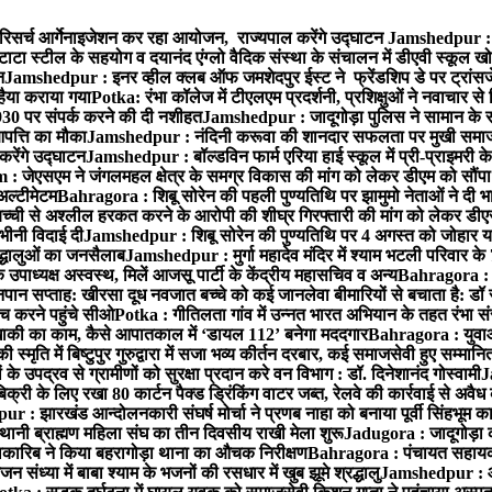
रिसर्च आर्गेनाइजेशन कर रहा आयोजन, राज्यपाल करेंगे उद्घाटन
Jamshedpur : ग
टाटा स्टील के सहयोग व दयानंद एंग्लो वैदिक संस्था के संचालन में डीएवी स्कूल खो
न
Jamshedpur : इनर व्हील क्लब ऑफ जमशेदपुर ईस्ट ने फ्रेंडशिप डे पर ट्रांस
हैया कराया गया
Potka: रंभा कॉलेज में टीएलएम प्रदर्शनी, प्रशिक्षुओं ने नवाचार स
30 पर संपर्क करने की दी नशीहत
Jamshedpur : जादूगोड़ा पुलिस ने सामान के 
पत्ति का मौका
Jamshedpur : नंदिनी करूवा की शानदार सफलता पर मुखी समाज क
करेंगे उद्घाटन
Jamshedpur : बॉल्डविन फार्म एरिया हाई स्कूल में प्री-प्राइमरी के
 जेएसएम ने जंगलमहल क्षेत्र के समग्र विकास की मांग को लेकर डीएम को सौंपा मु
अल्टीमेटम
Bahragora : शिबू सोरेन की पहली पुण्यतिथि पर झामुमो नेताओं ने दी भा
बच्ची से अश्लील हरकत करने के आरोपी की शीघ्र गिरफ्तारी की मांग को लेकर डीएस
वभीनी विदाई दी
Jamshedpur : शिबू सोरेन की पुण्यतिथि पर 4 अगस्त को जोहार यात्रा म
रद्धालुओं का जनसैलाब
Jamshedpur : मुर्गा महादेव मंदिर में श्याम भटली परिवार क
पाध्यक्ष अस्वस्थ, मिलें आजसू पार्टी के केंद्रीय महासचिव व अन्य
Bahragora : क
तनपान सप्ताह: खीरसा दूध नवजात बच्चे को कई जानलेवा बीमारियों से बचाता है: डॉ
 करने पहुंचे सीओ
Potka : गीतिलता गांव में उन्नत भारत अभियान के तहत रंभा स
ाकी का काम, कैसे आपातकाल में ‘डायल 112’ बनेगा मददगार
Bahragora : युवाओं
ृति में बिष्टुपुर गुरुद्वारा में सजा भव्य कीर्तन दरबार, कई समाजसेवी हुए सम्मानि
 उपद्रव से ग्रामीणों को सुरक्षा प्रदान करे वन विभाग : डॉ. दिनेशानंद गोस्वामी
J
री के लिए रखा 80 कार्टन पैक्ड ड्रिंकिंग वाटर जब्त, रेलवे की कार्रवाई से अवैध क
 : झारखंड आन्दोलनकारी संघर्ष मोर्चा ने प्रणब नाहा को बनाया पूर्वी सिंहभूम 
ानी ब्राह्मण महिला संघ का तीन दिवसीय राखी मेला शुरू
Jadugora : जादूगोड़ा 
ारिब ने किया बहरागोड़ा थाना का औचक निरीक्षण
Bahragora : पंचायत सहायको
ंध्या में बाबा श्याम के भजनों की रसधार में खुब झूमे श्रद्धालु
Jamshedpur : आर