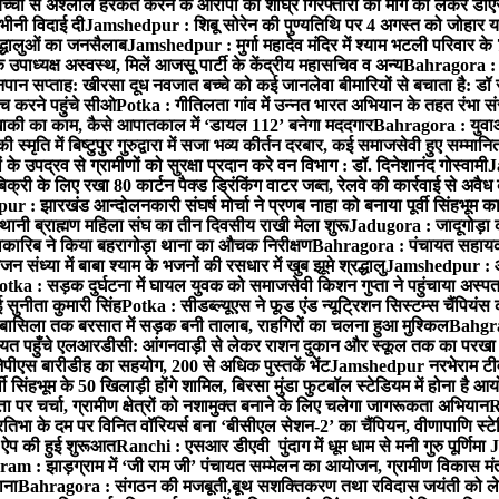
बच्ची से अश्लील हरकत करने के आरोपी की शीघ्र गिरफ्तारी की मांग को लेकर डीएस
वभीनी विदाई दी
Jamshedpur : शिबू सोरेन की पुण्यतिथि पर 4 अगस्त को जोहार यात्रा म
रद्धालुओं का जनसैलाब
Jamshedpur : मुर्गा महादेव मंदिर में श्याम भटली परिवार क
पाध्यक्ष अस्वस्थ, मिलें आजसू पार्टी के केंद्रीय महासचिव व अन्य
Bahragora : क
तनपान सप्ताह: खीरसा दूध नवजात बच्चे को कई जानलेवा बीमारियों से बचाता है: डॉ
 करने पहुंचे सीओ
Potka : गीतिलता गांव में उन्नत भारत अभियान के तहत रंभा स
ाकी का काम, कैसे आपातकाल में ‘डायल 112’ बनेगा मददगार
Bahragora : युवाओं
ृति में बिष्टुपुर गुरुद्वारा में सजा भव्य कीर्तन दरबार, कई समाजसेवी हुए सम्मानि
 उपद्रव से ग्रामीणों को सुरक्षा प्रदान करे वन विभाग : डॉ. दिनेशानंद गोस्वामी
J
री के लिए रखा 80 कार्टन पैक्ड ड्रिंकिंग वाटर जब्त, रेलवे की कार्रवाई से अवैध क
 : झारखंड आन्दोलनकारी संघर्ष मोर्चा ने प्रणब नाहा को बनाया पूर्वी सिंहभूम 
ानी ब्राह्मण महिला संघ का तीन दिवसीय राखी मेला शुरू
Jadugora : जादूगोड़ा 
ारिब ने किया बहरागोड़ा थाना का औचक निरीक्षण
Bahragora : पंचायत सहायको
ंध्या में बाबा श्याम के भजनों की रसधार में खुब झूमे श्रद्धालु
Jamshedpur : आर
otka : सड़क दुर्घटना में घायल युवक को समाजसेवी किशन गुप्ता ने पहुंचाया अस्प
 सुनीता कुमारी सिंह
Potka : सीडब्ल्यूएस ने फूड एंड न्यूट्रिशन सिस्टम्स चैंपियंस
बासिला तक बरसात में सड़क बनी तालाब, राहगिरों का चलना हुआ मुश्किल
Bahgrag
ायत पहुँचे एलआरडीसी: आंगनवाड़ी से लेकर राशन दुकान और स्कूल तक का परखा
ेपीएस बारीडीह का सहयोग, 200 से अधिक पुस्तकें भेंट
Jamshedpur नरभेराम टीव
 सिंहभूम के 50 खिलाड़ी होंगे शामिल, बिरसा मुंडा फुटबॉल स्टेडियम में होना है 
 पर चर्चा, ग्रामीण क्षेत्रों को नशामुक्त बनाने के लिए चलेगा जागरूकता अभियान
R
ा के दम पर विनित वॉरियर्स बना ‘बीसीएल सेशन-2’ का चैंपियन, वीणापाणि स्टेडिय
ल ऐप की हुई शुरूआत
Ranchi : एसआर डीएवी पुंदाग में धूम धाम से मनी गुरु पूर्णिमा
J
am : झाड़ग्राम में ‘जी राम जी’ पंचायत सम्मेलन का आयोजन, ग्रामीण विकास मंत्
ाना
Bahragora : संगठन की मजबूती,बूथ सशक्तिकरण तथा रविदास जयंती को लेकर