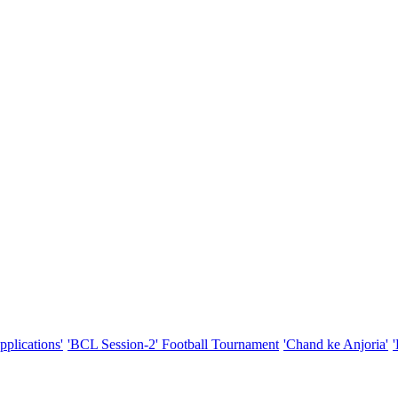
pplications'
'BCL Session-2' Football Tournament
'Chand ke Anjoria'