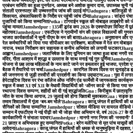
क्लब ऑफ जमशेदपुर ईस्ट का 49वाँ पदस्थापना समारोह गोलमुरी क्लब में संपन्न
P
प्रबंधन समिति का हुआ पुनर्गठन, अध्यक्ष बने अशोक कुमार दास, उपाध्यक्ष चुनी गई
संताली प्रश्नपत्र की उच्चस्तरीय जांच की उठाई मांग
Jadugora : बालिजुडी से 
शिकायत, अंचलाधिकारी के निर्देश पर पहुंची जांच टीम
Bahragora : सांड्रा पंच
पुजारियों को किया सम्मानित
Potka : टांगराईन स्कूल की मोबाइल लाइब्रेरी को ज
पहुंचा मामला
Jamshedpur : 135वीं डूरंड कप 2026 के एक्सपोज़र विजिट में पूर्वी
महोत्सव
Jamshedpur : एफटीएस ने ग्रामीणों संग की एकल विद्यालयों की गुणवत्ता
भाजपा कार्यकर्ताओं ने सुनी पीएम के मन की बात
Bahragora : अनुशासन और प्रतिभ
रेल कर्मचारियों को दिया गया सीपीआर का प्रशिक्षण, बालीचक में रेल वन मोबाइ
नाराज, स्थल निरीक्षण कर सहायक व कनीय अभियंता को लगायी फटकार
Jhargr
आह्वान
Jamshedpur : जलाभिषेक के लिए यूनियन का जत्था हुआ बाबा नगरी रव
मंदिर, गीता आश्रम में श्रद्धा व उल्लास के साथ मनाई गई गुरु पूर्णिमा
Jamshedpur :
योजना से छह लाख महिलाओं के नाम काटे जाने पर हमलावर हुई भाजपा, प्रदेश प्र
बैठक में तैयारियो पर चर्चा
Jamshedpur : कारगिल विजय दिवस पर यूनाइटेड ह्यूमन
की जनगणना से जुड़ी तस्वीरों की प्रदर्शनी का किया उद्घाटन
Gua : गुवा में लग
हेपेटाइटिस दिवस पर रंभा कॉलेज ऑफ नर्सिंग एंड फार्मेसी में जागरूकता कार्य
स्कूल में कक्षा XI एवं XII के मेधावी विद्यार्थियों को ‘ऑनर कार्ड’ से किया गया स
स्थापना दिवस सम्पन्न, शहीदों को दी गई श्रद्धांजलि
Gua : किरीबुरू में छात्रवृत्
जीत के साथ किया आगाज, 29 जुलाई को होगा खिताबी मुकाबला
Gua : सड़क हाद
तमाम शिवालयों में गूंजा ‘बम-बम भोले’
Bahragora : काजू जंगल में हाथियों की धम
सैनिकों को किया सम्मानित
Jamshedpur : सोशल मीडिया पर वायरल वीडियो के 
सम्मान में एफटीएस ने नई पीढ़ी को भी जोड़ा सेवा अभियान से, वर्ष 2026-27 के दौ
कार्यकारिणी ने संभाला पदभार
Jamshedpur : मानगो नगर निगम की ‘मनमानी’ के ख
21 छात्र व अभिभावक हुए सम्मानित
Potka : ब्रेन मलेरिया से मृत पांच मासूमों की
आवेदन
Bahragora : काजू जंगल में हाथियों की धमक से मानुषमुड़िया में दहशत,