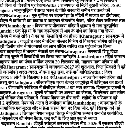
ताल
Jadugora : पीएम उत्क्रमित उच्च विद्यालय खुकड़ाडीह + 2 में विद्यालय
 को दिया दो दिवसीय प्रशिक्षण
Potka : राज्यपाल से मिलीं दुखनी सोरेन, JSSC
ora : मानुषमुड़िया पंचायत भवन के पीछे सरकारी जमीन पर कब्जे की
 हाल
Bahragora : गुरु पूर्णिमा पर बहरागोड़ा के मंदिरों में भाजपा का दीपोत्सव,
ीएस ने कर्मचारी का बकाया व फाइनल सेटलमेंट रोका, चीफ लेबर कमिश्नर तक
आयोजन
Jamshedpur : बिरसानगर पीताम्बरा मंदिर में धूमधाम से मना गुरुपूर्णिमा
anchi : एक पेड़ मां के नाम कार्यक्रम में आम के पौधे का किया गया रोपण,
म में चंपई सोरेन ने बढ़ाया खिलाड़ियों का हौसला
Kharagpur : झाड़ग्राम में
adugora : गालूडीह नहर में घटिया बोल्डर पिचिंग से विधायक सोमेश सोरेन हुए
री दिलीप घोष ने योजनाओं का लाभ अंतिम व्यक्ति तक पहुंचाने का किया
 बहरागोड़ा में भाजपा नेताओं का मंथन
Bahragora : सरस्वती शिशु विद्या
 चुनने में विद्यार्थियों का किया गया मार्गदर्शन
Jamshedpur : मंईयां सम्मान
महासर माता का पंचम वार्षिक उत्सव 20 सितम्बर को, महासर माता परिवार की
ंजलि
Jhargram : झाड़ग्राम में जनगणना-2027 की शुरूआत, जिलाधिकारी ने पूर्व
 जनजीवन अस्त-व्यस्त, बोकना पुल डूबा, कई मार्ग बाधित
Potka : विश्व
प्रहार: 8 लोगों के खिलाफ FIR दर्ज
Jamshedpur : बाल्डविन फार्म एरिया हाई
सरयू राय
Jadugora : सीआरपीएफ ग्रुप केन्द्र जादूगोड़ा में केरिपुबल का 88वां
 : वीणापाणि स्टेडियम में बीसीएल सेशन-2 का भव्य आगाज: दिसमगुरु एफसी ने
 बाइक
Bahragora : दूसरी सोमवारी पर आस्था का सैलाब, चित्रेश्वर धाम समेत
व सैनिक सेवा परिषद ने विजय दिवस पर वीर नारी, शहीदों के परिजन व पूर्व
ो 2 प्रतिशत, मेयर को अलग से कमीशन चाहिए
Jamshedpur : दानदाताओं के
सामाजिक एकजुटता और महिला सहभागिता पर दिया जोर, पूर्वी सिंहभूम की नई
Jadugora : डिवाइन मिशन स्कूल हितकू में प्रतिभा सम्मान समारोह आयोजित,
 जेएलकेएम की मंथन बैठक, कई पदों के लिए आए एक से ज्यादा
ा उद्घाटन
Ranchi : डीएवी स्पोर्ट्स क्लस्टर लेवल मीट–2026 में एसआर डीएवी