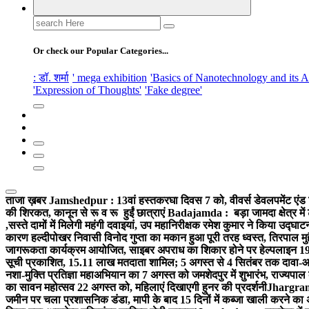
Search
for:
Or check our Popular Categories...
: डॉ. शर्मा
' mega exhibition
'Basics of Nanotechnology and its A
'Expression of Thoughts'
'Fake degree'
ताजा ख़बर
Jamshedpur : 13वां हस्तकरघा दिवस 7 को, वीवर्स डेवलपमेंट एंड 
की शिरकत, कानून से रू व रू हुईं छात्राएं
Badajamda : बड़ा जामदा क्षेत्र में 
,सस्ते दामों में मिलेगी महंगी दवाइयां, उप महानिरीक्षक रमेश कुमार ने किया उद्घाट
कारण हल्दीपोखर निवासी विनोद गुप्ता का मकान हुआ पूरी तरह ध्वस्त, तिरपाल मु
जागरूकता कार्यक्रम आयोजित, साइबर अपराध का शिकार होने पर हेल्पलाइन 19
सूची प्रकाशित, 15.11 लाख मतदाता शामिल; 5 अगस्त से 4 सितंबर तक दावा-आ
नशा-मुक्ति प्रतिज्ञा महाअभियान का 7 अगस्त को जमशेदपुर में शुभारंभ, राज्यपाल 
का सावन महोत्सव 22 अगस्त को, महिलाएं दिखाएगी हुनर की प्रदर्शनी
Jhargram :
जमीन पर चला प्रशासनिक डंडा, मापी के बाद 15 दिनों में कब्जा खाली करने का 