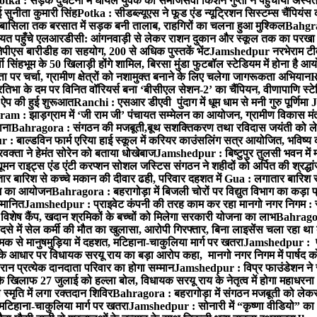
otka : सड़क दुर्घटना में घायल युवक को समाजसेवी किशन गुप्ता ने पहुंचाया अस्प
 सुनीता कुमारी सिंह
Potka : सीडब्ल्यूएस ने फूड एंड न्यूट्रिशन सिस्टम्स चैंपियंस
बासिला तक बरसात में सड़क बनी तालाब, राहगिरों का चलना हुआ मुश्किल
Bahgrag
ायत पहुँचे एलआरडीसी: आंगनवाड़ी से लेकर राशन दुकान और स्कूल तक का परखा
ेपीएस बारीडीह का सहयोग, 200 से अधिक पुस्तकें भेंट
Jamshedpur नरभेराम टीव
 सिंहभूम के 50 खिलाड़ी होंगे शामिल, बिरसा मुंडा फुटबॉल स्टेडियम में होना है 
 पर चर्चा, ग्रामीण क्षेत्रों को नशामुक्त बनाने के लिए चलेगा जागरूकता अभियान
R
ा के दम पर विनित वॉरियर्स बना ‘बीसीएल सेशन-2’ का चैंपियन, वीणापाणि स्टेडिय
ल ऐप की हुई शुरूआत
Ranchi : एसआर डीएवी पुंदाग में धूम धाम से मनी गुरु पूर्णिमा
J
am : झाड़ग्राम में ‘जी राम जी’ पंचायत सम्मेलन का आयोजन, ग्रामीण विकास मंत्
ाना
Bahragora : संगठन की मजबूती,बूथ सशक्तिकरण तथा रविदास जयंती को लेकर
 बाल्डविन फार्म एरिया हाई स्कूल में करियर काउंसलिंग सत्र आयोजित, भविष्य की राह
वक्ता ने हेमंत सोरेन को बताया धोखेबाज
Jamshedpur : बिष्टुपुर तुलसी भवन में 
 राइट्स एंड एंटी करप्शन सोशल जस्टिस संगठन ने शहीदों को अर्पित की श्रद्धा
ातार बारिश से कच्चे मकान की दीवार ढही, परिवार दहशत में
Gua : लगातार बारिश से
क्रम का आयोजन
Bahragora : बहरागोड़ा में बिजली चोरों पर विद्युत विभाग का कड़ा 
म्मानित
Jamshedpur : प्राइवेट कंपनी की तरह काम कर रहा मानगो नगर निगम : 
ति विशेष कैंप, खदान श्रमिकों के बच्चों को मिलेगा सरकारी योजना का लाभ
Bahragora
से में सेल कर्मी की मौत का खुलासा, आरोपी गिरफ्तार, बिना लाइसेंस चला रहा था
क से मानुषमुड़िया में दहशत, मटिहाना-चाकुलिया मार्ग पर खतरा
Jamshedpur : पूर्
आधार पर विधायक सरयू राय का बड़ा आरोप कहा, मानगो नगर निगम में पार्षद क
रान प्रत्येक दानदाता परिवार का होगा सम्मान
Jamshedpur : विप्र फाउंडेशन ने 
िलाफ 27 जुलाई को हल्ला बोल, विधायक सरयू राय के नेतृत्व में होगा महाधरना
 स्मृति में लगा रक्तदान शिविर
Bahragora : बहरागोड़ा में संगठन मजबूती को लेकर
 मटिहाना-चाकुलिया मार्ग पर खतरा
Jamshedpur : सोनारी में “कृष्णा वीडियो” क