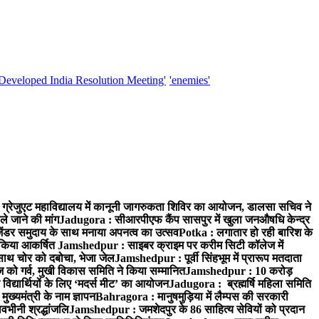
'Developed India Resolution Meeting'
'enemies'
्रेजुएट महाविद्यालय में कानूनी जागरुकता शिविर का आयोजन, डालसा सचिव ने
ले जाने की मांग
Jadugora : सीआरपीएफ कैंप सासपुर में खुला जनऔषधि केन्द्र
जेंडर समुदाय के साथ मनाया अपनत्व का उत्सव
Potka : लगातार हो रही बारिश के
े किया आकर्षित
Jamshedpur : साइबर क्राइम पर करीम सिटी कॉलेज में
साथ चोर को दबोचा, भेजा जेल
Jamshedpur : पूर्वी सिंहभूम में प्रारूप मतदाता
ो गर्व, मुखी विकास समिति ने किया सम्मानित
Jamshedpur : 10 करोड़
 विद्यार्थियों के लिए ‘मदर्स मीट’ का आयोजन
Jadugora : ब्रह्मर्षि महिला समिति
ख्यमंत्री के नाम ज्ञापन
Bahragora : मानुषमुड़िया में लैम्पस की सरकारी
वभीनी श्रद्धांजलि
Jamshedpur : जमशेदपुर के 86 साहित्य सेवियों को प्रदान