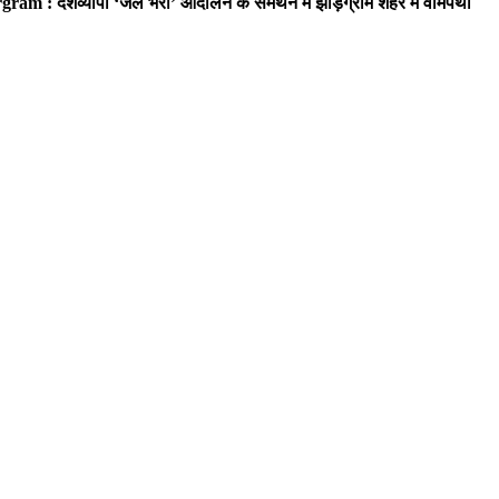
ram : देशव्यापी ‘जेल भरो’ आंदोलन के समर्थन में झाड़ग्राम शहर में वामपंथी