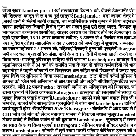
Skip
to
ताजा ख़बर
Jamshedpur : 13वां हस्तकरघा दिवस 7 को, वीवर्स डेवलपमेंट एंड 
content
की शिरकत, कानून से रू व रू हुईं छात्राएं
Badajamda : बड़ा जामदा क्षेत्र में 
,सस्ते दामों में मिलेगी महंगी दवाइयां, उप महानिरीक्षक रमेश कुमार ने किया उद्घाट
कारण हल्दीपोखर निवासी विनोद गुप्ता का मकान हुआ पूरी तरह ध्वस्त, तिरपाल मु
जागरूकता कार्यक्रम आयोजित, साइबर अपराध का शिकार होने पर हेल्पलाइन 19
सूची प्रकाशित, 15.11 लाख मतदाता शामिल; 5 अगस्त से 4 सितंबर तक दावा-आ
नशा-मुक्ति प्रतिज्ञा महाअभियान का 7 अगस्त को जमशेदपुर में शुभारंभ, राज्यपाल 
का सावन महोत्सव 22 अगस्त को, महिलाएं दिखाएगी हुनर की प्रदर्शनी
Jhargram :
जमीन पर चला प्रशासनिक डंडा, मापी के बाद 15 दिनों में कब्जा खाली करने का 
किया गया ‘भारतेन्दु हरिश्चंद्र साहित्य सेवी सम्मान’
Jamshedpur : बागबेड़ा में 
जूलॉजिकल पार्क ने 34 वर्षों की समर्पित सेवा के बाद दो वरिष्ठ कर्मचारियों को भा
बहरागोड़ा में पहली सोमवारी पर चित्रेस्वर धाम सहित सभी शिवालयों में उमड़ा श्
पुण्य तिथि पर यूनियन ने किया नमन
Jamshedpur टाटा मोटर्स वर्कर्स यूनियन के उ
अगस्त को ‘जेल भरो अभियान’ से आर-पार की जंग लड़ेगी सीपीआई(एम)
विश्व स्
प्रदर्शन, जीते 12 पदक
Potka : सरकारी जमीन पर अतिक्रमण की शिकायत, जांच
थाना प्रभारी ने किया जागरूक
Bahragora : कस्तुरबा की छात्राओं ने समझा ख
जुलूस निकाल जताई नाराजगी
Jamshedpur : पहाड़ी वाले बाबा दयाल सिंह जी की स्म
समारोह, कजरी और सांस्कृतिक प्रस्तुतियों ने बांधा समां
Jamshedpur : हाथियों के
जमशेदपुर में होगा ‘सिम्पोजियम 2026’
Kharagpur : गीतांजलि में अवैध रूप से बिक्
CBI जांच की मांग को लेकर महानगर भाजपा ने निकाला मशाल जुलूश
Jamshedpur
लेकर पार्षदों ने सिविल सर्जन से की मुलाकात
Jamshedpur : जुगसलाई में राजस्थ
कागजात के साथ किया प्रदर्शन
Bahragora : सीनियर एसपी डॉक्टर एहतेशाम वक
ज्ञापन
Jamshedpur : सोनारी में श्री श्याम भटली परिवार चेरिटेबल ट्रस्ट की भजन स