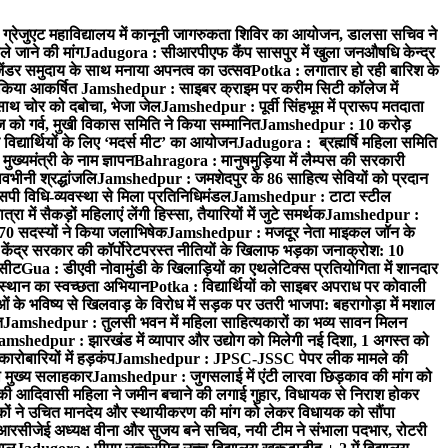
्रेजुएट महाविद्यालय में कानूनी जागरुकता शिविर का आयोजन, डालसा सचिव ने
ले जाने की मांग
Jadugora : सीआरपीएफ कैंप सासपुर में खुला जनऔषधि केन्द्र
जेंडर समुदाय के साथ मनाया अपनत्व का उत्सव
Potka : लगातार हो रही बारिश के
े किया आकर्षित
Jamshedpur : साइबर क्राइम पर करीम सिटी कॉलेज में
साथ चोर को दबोचा, भेजा जेल
Jamshedpur : पूर्वी सिंहभूम में प्रारूप मतदाता
ो गर्व, मुखी विकास समिति ने किया सम्मानित
Jamshedpur : 10 करोड़
 विद्यार्थियों के लिए ‘मदर्स मीट’ का आयोजन
Jadugora : ब्रह्मर्षि महिला समिति
ख्यमंत्री के नाम ज्ञापन
Bahragora : मानुषमुड़िया में लैम्पस की सरकारी
वभीनी श्रद्धांजलि
Jamshedpur : जमशेदपुर के 86 साहित्य सेवियों को प्रदान
पी विधि-व्यवस्था से मिला प्रतिनिधिमंडल
Jamshedpur : टाटा स्टील
ें सैकड़ों महिलाएं लेंगी हिस्सा, तैयारियों में जुटे समर्थक
Jamshedpur :
े 70 सदस्यों ने किया जलाभिषेक
Jamshedpur : मजदूर नेता माइकल जॉन के
ेंद्र सरकार की कॉर्पोरेटपरस्त नीतियों के खिलाफ भड़का जनाक्रोश: 10
 सीट
Gua : डीएवी नोवामुंडी के खिलाड़ियों का एथलेटिक्स प्रतियोगिता में शानदार
ंस्थान का स्वच्छता अभियान
Potka : विद्यार्थियों को साइबर अपराध पर कोवाली
 के भविष्य से खिलवाड़ के विरोध में सड़क पर उतरी भाजपा: बहरागोड़ा में मशाल
त
Jamshedpur : तुलसी भवन में महिला साहित्यकारों का भव्य सावन मिलन
amshedpur : झारखंड में व्यापार और उद्योग को मिलेगी नई दिशा, 1 अगस्त को
ारोबारियों में हड़कंप
Jamshedpur : JPSC-JSSC पेपर लीक मामले की
का मुख्य सलाहकार
Jamshedpur : जुगसलाई में एंटी लारवा छिड़काव की मांग को
की आदिवासी महिला ने जमीन बचाने की लगाई गुहार, विधायक से निराश होकर
ं ने उचित मानदेय और स्थायीकरण की मांग को लेकर विधायक को सौंपा
सीजेई अध्यक्ष वीना और सुजय बने सचिव, नयी टीम ने संभाला पदभार, रोटरी