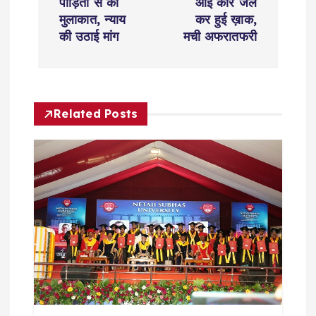
पीड़ितों से की
आई कार जल
t
मुलाकात, न्याय
कर हुई ख़ाक,
की उठाई मांग
मची अफरातफरी
n
a
Related Posts
v
i
g
a
t
i