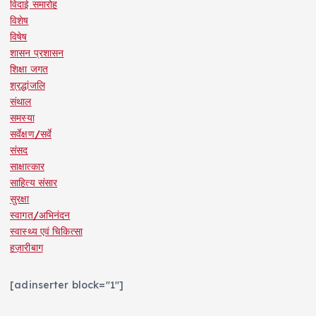
विदाई समारोह
विशेष
विषेष
शासन प्रशासन
शिक्षा जगत
श्रद्धांजलि
संथाल
समस्या
सर्वेक्षण/सर्वे
संसद
साक्षात्कार
साहित्य संसार
सुरक्षा
स्वागत/अभिनंदन
स्वास्थ्य एवं चिकित्सा
हज़ारीबाग
[adinserter block="1"]