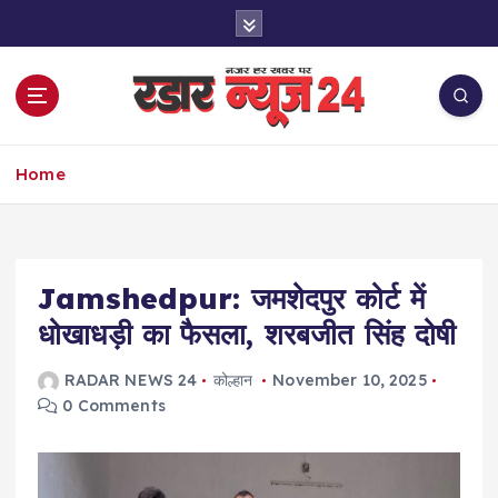
S
k
i
p
t
o
नज़र हर खबर पर
c
Home
o
n
t
e
Jamshedpur: जमशेदपुर कोर्ट में
n
t
धोखाधड़ी का फैसला, शरबजीत सिंह दोषी
RADAR NEWS 24
कोल्हान
November 10, 2025
0 Comments