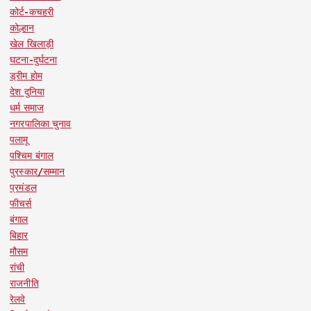
कोर्ट-कचहरी
कोल्हान
खेल खिलाड़ी
घटना-दुर्घटना
ड्रीम होम
देश दुनिया
धर्म समाज
नगरपालिका चुनाव
पलामू
पश्चिम बंगाल
पुरस्कार/सम्मान
प्रमंडल
फीचर्स
बंगाल
बिहार
मौसम
रांची
राजनीति
रेलवे