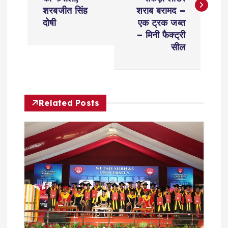
s
शरबजीत सिंह
शराब बरामद –
t
दोषी
एक ट्रक जब्त
– मिनी फैक्ट्री
n
सील
a
v
Related Posts
i
g
a
t
i