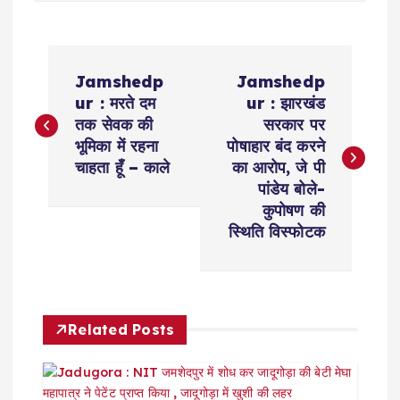
P
Jamshedp
Jamshedp
o
ur : मरते दम
ur : झारखंड
तक सेवक की
सरकार पर
s
भूमिका में रहना
पोषाहार बंद करने
चाहता हूँ – काले
का आरोप, जे पी
t
पांडेय बोले-
कुपोषण की
n
स्थिति विस्फोटक
a
v
Related Posts
i