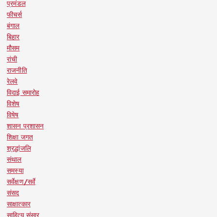
प्रमंडल
फीचर्स
बंगाल
बिहार
मौसम
रांची
राजनीति
रेलवे
विदाई समारोह
विशेष
विषेष
शासन प्रशासन
शिक्षा जगत
श्रद्धांजलि
संथाल
समस्या
सर्वेक्षण/सर्वे
संसद
साक्षात्कार
साहित्य संसार