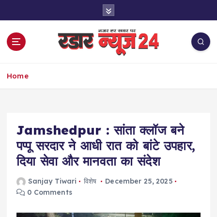
S
k
i
p
t
o
नज़र हर खबर पर
c
Home
o
n
t
e
Jamshedpur : सांता क्लॉज बने
n
t
पप्पू सरदार ने आधी रात को बांटे उपहार,
दिया सेवा और मानवता का संदेश
Sanjay Tiwari
विशेष
December 25, 2025
0 Comments