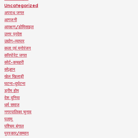
Uncategorized
अपराध जगत
आगजनी
आरक्षण/डोमिसाइल
उत्तर प्रदेश
उद्योग-व्यापार
कला एवं मनोरंजन
कॉरपोरेट जगत
कोर्ट-कचहरी
कोल्हान
खेल खिलाड़ी
घटना-दुर्घटना
ड्रीम होम
देश दुनिया
धर्म समाज
नगरपालिका चुनाव
पलामू
पश्चिम बंगाल
पुरस्कार/सम्मान