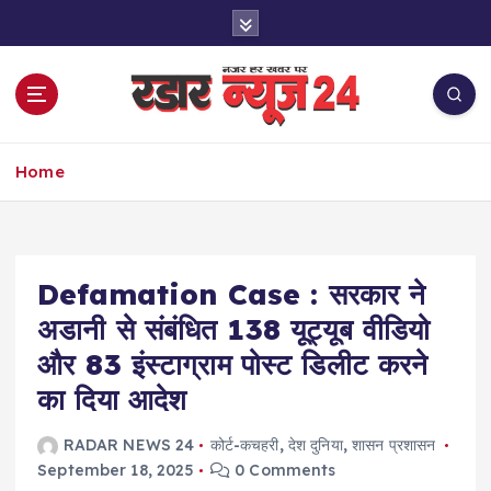
S
k
i
p
t
o
नज़र हर खबर पर
c
Home
o
n
t
e
Defamation Case : सरकार ने
n
t
अडानी से संबंधित 138 यूट्यूब वीडियो
और 83 इंस्टाग्राम पोस्ट डिलीट करने
का दिया आदेश
RADAR NEWS 24
कोर्ट-कचहरी
,
देश दुनिया
,
शासन प्रशासन
September 18, 2025
0 Comments