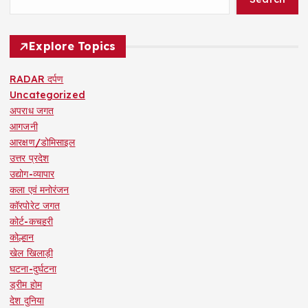
Explore Topics
RADAR दर्पण
Uncategorized
अपराध जगत
आगजनी
आरक्षण/डोमिसाइल
उत्तर प्रदेश
उद्योग-व्यापार
कला एवं मनोरंजन
कॉरपोरेट जगत
कोर्ट-कचहरी
कोल्हान
खेल खिलाड़ी
घटना-दुर्घटना
ड्रीम होम
देश दुनिया