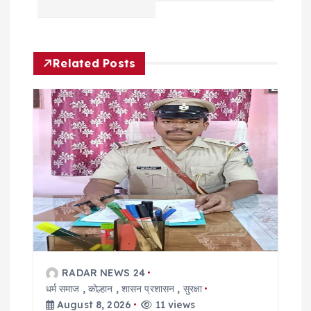
n
a
Related Posts
v
i
g
a
t
i
o
RADAR NEWS 24
धर्म समाज
,
कोल्हान
,
शासन प्रशासन
,
सुरक्षा
August 8, 2026
11 views