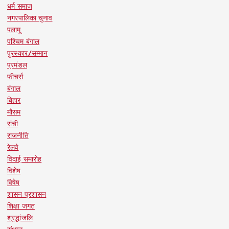
धर्म समाज
नगरपालिका चुनाव
पलामू
पश्चिम बंगाल
पुरस्कार/सम्मान
प्रमंडल
फीचर्स
बंगाल
बिहार
मौसम
रांची
राजनीति
रेलवे
विदाई समारोह
विशेष
विषेष
शासन प्रशासन
शिक्षा जगत
श्रद्धांजलि