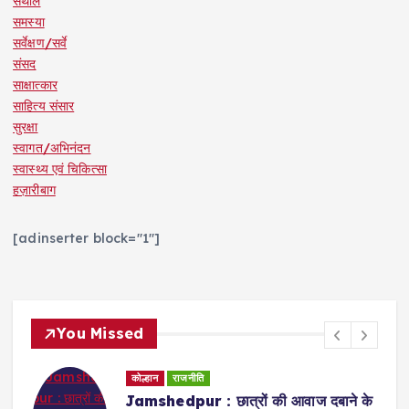
संथाल
समस्या
सर्वेक्षण/सर्वे
संसद
साक्षात्कार
साहित्य संसार
सुरक्षा
स्वागत/अभिनंदन
स्वास्थ्य एवं चिकित्सा
हज़ारीबाग
[adinserter block="1"]
You Missed
Uncategorized
े
Muri : राहे-सोनाहातू में देशव्यापी जेल भरो