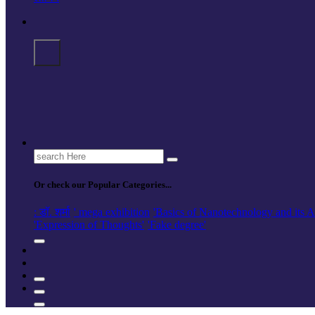
Search
for:
Or check our Popular Categories...
: डॉ. शर्मा
' mega exhibition
'Basics of Nanotechnology and its A
'Expression of Thoughts'
'Fake degree'