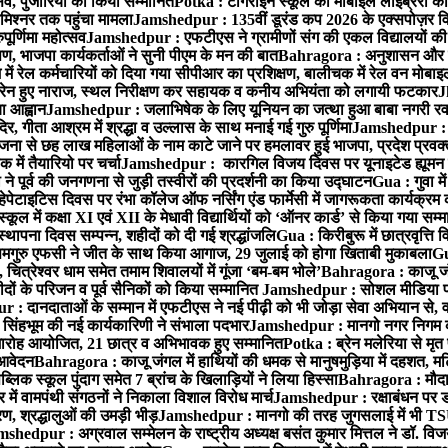
्सव, पुजारियों को किया सम्मानित
Potka : टांगराईन स्कूल की मोबाइल लाइब्रेरी को
मिश्नर तक पहुंचा मामला
Jamshedpur : 135वीं डूरंड कप 2026 के एक्सपोज़र विजिट म
ूर्णिमा महोत्सव
Jamshedpur : एफटीएस ने ग्रामीणों संग की एकल विद्यालयों की गुण
पण, भाजपा कार्यकर्ताओं ने सुनी पीएम के मन की बात
Bahragora : अनुशासन और प्र
ें रेल कर्मचारियों को दिया गया सीपीआर का प्रशिक्षण, बालीचक में रेल वन मोबा
सोरेन हुए नाराज, स्थल निरीक्षण कर सहायक व कनीय अभियंता को लगायी फटकार
J
ा आह्वान
Jamshedpur : जलाभिषेक के लिए यूनियन का जत्था हुआ बाबा नगरी रव
र, गीता आश्रम में श्रद्धा व उल्लास के साथ मनाई गई गुरु पूर्णिमा
Jamshedpur : बा
ना से छह लाख महिलाओं के नाम काटे जाने पर हमलावर हुई भाजपा, प्रदेश प्रवक्त
में तैयारियो पर चर्चा
Jamshedpur : कारगिल विजय दिवस पर यूनाइटेड ह्यूमन रा
पूर्व की जनगणना से जुड़ी तस्वीरों की प्रदर्शनी का किया उद्घाटन
Gua : गुवा म
हेपेटाइटिस दिवस पर रंभा कॉलेज ऑफ नर्सिंग एंड फार्मेसी में जागरूकता कार्यक्
ूल में कक्षा XI एवं XII के मेधावी विद्यार्थियों को ‘ऑनर कार्ड’ से किया गया सम्
्थापना दिवस सम्पन्न, शहीदों को दी गई श्रद्धांजलि
Gua : किरीबुरू में छात्रवृत्ति
समगुरु एफसी ने जीत के साथ किया आगाज, 29 जुलाई को होगा खिताबी मुकाबला
Gu
त्रेश्वर धाम समेत तमाम शिवालयों में गूंजा ‘बम-बम भोले’
Bahragora : काजू जंगल
ों के परिजन व पूर्व सैनिकों को किया सम्मानित
Jamshedpur : सोशल मीडिया पर
: दानदाताओं के सम्मान में एफटीएस ने नई पीढ़ी को भी जोड़ा सेवा अभियान से, वर्
सिंहभूम की नई कार्यकारिणी ने संभाला पदभार
Jamshedpur : मानगो नगर निगम की 
मारोह आयोजित, 21 छात्र व अभिभावक हुए सम्मानित
Potka : ब्रेन मलेरिया से मृत 
 आवेदन
Bahragora : काजू जंगल में हाथियों की धमक से मानुषमुड़िया में दहशत, म
िक स्कूल पुंदाग समेत 7 ब्रांच के खिलाड़ियों ने लिया हिस्सा
Bahragora : मौदा म
में वामपंथी संगठनों ने निकाला विशाल विरोध मार्च
Jamshedpur : रक्षाबंधन पर ड
, श्रद्धालुओं की उमड़ी भीड़
Jamshedpur : मानगो की तरह जुगसलाई में भी TS
shedpur : अग्रवाल सम्मेलन के राष्ट्रीय अध्यक्ष बसंत कुमार मित्तल ने डॉ. विजय