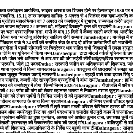
ता कार्यक्रम आयोजित, साइबर अपराध का शिकार होने पर हेल्पलाइन 1930 पर स
ची प्रकाशित, 15.11 लाख मतदाता शामिल; 5 अगस्त से 4 सितंबर तक दावा-आपत्ति क
्रतिज्ञा महाअभियान का 7 अगस्त को जमशेदपुर में शुभारंभ, राज्यपाल करेंगे उद्घ
का सावन महोत्सव 22 अगस्त को, महिलाएं दिखाएगी हुनर की प्रदर्शनी
Jhargram : 
पर चला प्रशासनिक डंडा, मापी के बाद 15 दिनों में कब्जा खाली करने का अल्टीमे
या गया ‘भारतेन्दु हरिश्चंद्र साहित्य सेवी सम्मान’
Jamshedpur : बागबेड़ा में ब
ल पार्क ने 34 वर्षों की समर्पित सेवा के बाद दो वरिष्ठ कर्मचारियों को भावभीनी
गोड़ा में पहली सोमवारी पर चित्रेस्वर धाम सहित सभी शिवालयों में उमड़ा श्रद्
य तिथि पर यूनियन ने किया नमन
Jamshedpur टाटा मोटर्स वर्कर्स यूनियन के उपाध्
्त को ‘जेल भरो अभियान’ से आर-पार की जंग लड़ेगी सीपीआई(एम)
विश्व स्तनपान स
र प्रदर्शन, जीते 12 पदक
Potka : सरकारी जमीन पर अतिक्रमण की शिकायत, जांच
ी थाना प्रभारी ने किया जागरूक
Bahragora : कस्तुरबा की छात्राओं ने समझा ख
ें मशाल जुलूस निकाल जताई नाराजगी
Jamshedpur : पहाड़ी वाले बाबा दयाल सिंह जी की 
समारोह, कजरी और सांस्कृतिक प्रस्तुतियों ने बांधा समां
Jamshedpur : हाथियों 
स्त को जमशेदपुर में होगा ‘सिम्पोजियम 2026’
Kharagpur : गीतांजलि में अवैध रूप
 CBI जांच की मांग को लेकर महानगर भाजपा ने निकाला मशाल जुलूश
Jamshedp
मांग को लेकर पार्षदों ने सिविल सर्जन से की मुलाकात
Jamshedpur : जुगसलाई में
श होकर कागजात के साथ किया प्रदर्शन
Bahragora : सीनियर एसपी डॉक्टर एहतेश
्ञापन
Jamshedpur : सोनारी में श्री श्याम भटली परिवार चेरिटेबल ट्रस्ट की भजन संध
्लब ऑफ जमशेदपुर ईस्ट का 49वाँ पदस्थापना समारोह गोलमुरी क्लब में संपन्न
Potk
 प्रबंधन समिति का हुआ पुनर्गठन, अध्यक्ष बने अशोक कुमार दास, उपाध्यक्ष चुनी गई
ताली प्रश्नपत्र की उच्चस्तरीय जांच की उठाई मांग
Jadugora : बालिजुडी से बा
े की शिकायत, अंचलाधिकारी के निर्देश पर पहुंची जांच टीम
Bahragora : सांड्र