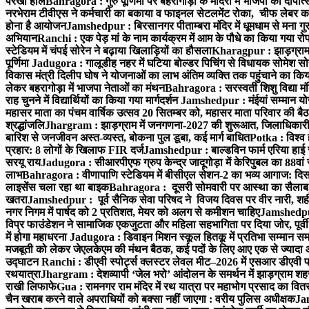
परखा हाल
Bahragora : गुरु पूर्णिमा पर बहरागोड़ा के मंदिरों में भाजपा का दीपोत
नरभेराम टीवीएस ने कर्मचारी का बकाया व फाइनल सेटलमेंट रोका, चीफ लेबर क
होना है आयोजन
Jamshedpur : बिरसानगर पीताम्बरा मंदिर में धूमधाम से मना गुरुप
अभियान
Ranchi : एक पेड़ मां के नाम कार्यक्रम में आम के पौधे का किया गया रो
स्टेडियम में चंपई सोरेन ने बढ़ाया खिलाड़ियों का हौसला
Kharagpur : झाड़ग्राम म
पूर्णिमा
Jadugora : गालूडीह नहर में घटिया बोल्डर पिचिंग से विधायक सोमेश 
विकास मंत्री दिलीप घोष ने योजनाओं का लाभ अंतिम व्यक्ति तक पहुंचाने का किय
लेकर बहरागोड़ा में भाजपा नेताओं का मंथन
Bahragora : सरस्वती शिशु विद्या मंदि
राह चुनने में विद्यार्थियों का किया गया मार्गदर्शन
Jamshedpur : मंईयां सम्मान योज
महासर माता का पंचम वार्षिक उत्सव 20 सितम्बर को, महासर माता परिवार की बैठक 
श्रद्धांजलि
Jhargram : झाड़ग्राम में जनगणना-2027 की शुरूआत, जिलाधिकारी ने 
बारिश से जनजीवन अस्त-व्यस्त, बोकना पुल डूबा, कई मार्ग बाधित
Potka : विश्व 
प्रहार: 8 लोगों के खिलाफ FIR दर्ज
Jamshedpur : बाल्डविन फार्म एरिया हाई स्क
सरयू राय
Jadugora : सीआरपीएफ ग्रुप केन्द्र जादूगोड़ा में केरिपुबल का 88वां स
लाभ
Bahragora : वीणापाणि स्टेडियम में बीसीएल सेशन-2 का भव्य आगाज: दि
लाइसेंस चला रहा था बाइक
Bahragora : दूसरी सोमवारी पर आस्था का सैलाब, चि
खतरा
Jamshedpur : पूर्व सैनिक सेवा परिषद ने विजय दिवस पर वीर नारी, शहीद
नगर निगम में पार्षद को 2 प्रतिशत, मेयर को अलग से कमीशन चाहिए
Jamshedpur 
विप्र फाउंडेशन ने सामाजिक एकजुटता और महिला सहभागिता पर दिया जोर, पूर्वी 
में होगा महाधरना
Jadugora : डिवाइन मिशन स्कूल हितकू में प्रतिभा सम्मान स
मजबूती को लेकर जेएलकेएम की मंथन बैठक, कई पदों के लिए आए एक से ज्यादा
उद्घाटन
Ranchi : डीएवी स्पोर्ट्स क्लस्टर लेवल मीट–2026 में एसआर डीएवी पब्ल
रथयात्रा
Jhargram : देशव्यापी ‘जेल भरो’ आंदोलन के समर्थन में झाड़ग्राम शहर 
राखी लिफाफे
Gua : रामनगर राम मंदिर में रथ यात्रा पर महाभोग प्रसाद का वितरण
चैन खराब करने वाले अपराधियों को बक्सा नहीं जाएगा : वरीय पुलिस अधीक्षक
Jam