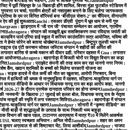
 जेपीएस बारीडीह का सहयोग, 200 से अधिक पुस्तकें भेंट
Jamshedpur
ें पूर्वी सिंहभूम के 50 खिलाड़ी होंगे शामिल, बिरसा मुंडा फुटबॉल स्टेडियम में
वत्ता पर चर्चा, ग्रामीण क्षेत्रों को नशामुक्त बनाने के लिए चलेगा जागरूकता
तिभा के दम पर विनित वॉरियर्स बना ‘बीसीएल सेशन-2’ का चैंपियन, वीणापाणि
इल ऐप की हुई शुरूआत
Ranchi : एसआर डीएवी पुंदाग में धूम धाम से मनी गुरु
hargram : झाड़ग्राम में ‘जी राम जी’ पंचायत सम्मेलन का आयोजन, ग्रामीण
ाना
Bahragora : संगठन की मजबूती,बूथ सशक्तिकरण तथा रविदास जयंती को
ल्डविन फार्म एरिया हाई स्कूल में करियर काउंसलिंग सत्र आयोजित, भविष्य की
ा ने हेमंत सोरेन को बताया धोखेबाज
Jamshedpur : बिष्टुपुर तुलसी भवन में
इट्स एंड एंटी करप्शन सोशल जस्टिस संगठन ने शहीदों को अर्पित की
ें लगातार बारिश से कच्चे मकान की दीवार ढही, परिवार दहशत में
Gua : लगातार
रम का आयोजन
Bahragora : बहरागोड़ा में बिजली चोरों पर विद्युत विभाग का कड़ा
मानित
Jamshedpur : प्राइवेट कंपनी की तरह काम कर रहा मानगो नगर निगम :
 विशेष कैंप, खदान श्रमिकों के बच्चों को मिलेगा सरकारी योजना का
a : सड़क हादसे में सेल कर्मी की मौत का खुलासा, आरोपी गिरफ्तार, बिना
 में हाथियों की धमक से मानुषमुड़िया में दहशत, मटिहाना-चाकुलिया मार्ग पर
 वायरल वीडियो के आधार पर विधायक सरयू राय का बड़ा आरोप कहा, मानगो
ष 2026-27 के दौरान प्रत्येक दानदाता परिवार का होगा सम्मान
Jamshedpur :
‘मनमानी’ के खिलाफ 27 जुलाई को हल्ला बोल, विधायक सरयू राय के नेतृत्व
पांच मासूमों की स्मृति में लगा रक्तदान शिविर
Bahragora : बहरागोड़ा में संगठन
टिहाना-चाकुलिया मार्ग पर खतरा
Jamshedpur : सोनारी में “कृष्णा वीडियो” का
ौसी बाड़ी से श्रद्धालुओं के उत्साह के साथ निकली भव्य बाहुड़ा
ाक विभाग की खास पहल, टाटानगर आरएमएस में मात्र ₹10 में मिलेंगे आकर्षक
UISL चलाए स्वच्छता अभियान : अनिल मोदी
Jamshedpur : शहर का अमन
 कुमार अग्रवाल से की शिष्टाचार भेंट, लिया आशीर्वाद
Jamshedpur : भाजपा