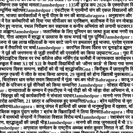
मिश्नर तक पहुंचा मामला
Jamshedpur : 135वीं डूरंड कप 2026 के एक्सपोज़र विजिट म
ूर्णिमा महोत्सव
Jamshedpur : एफटीएस ने ग्रामीणों संग की एकल विद्यालयों की गुण
पण, भाजपा कार्यकर्ताओं ने सुनी पीएम के मन की बात
Bahragora : अनुशासन और प्र
ें रेल कर्मचारियों को दिया गया सीपीआर का प्रशिक्षण, बालीचक में रेल वन मोबा
सोरेन हुए नाराज, स्थल निरीक्षण कर सहायक व कनीय अभियंता को लगायी फटकार
J
ा आह्वान
Jamshedpur : जलाभिषेक के लिए यूनियन का जत्था हुआ बाबा नगरी रव
र, गीता आश्रम में श्रद्धा व उल्लास के साथ मनाई गई गुरु पूर्णिमा
Jamshedpur : बा
ना से छह लाख महिलाओं के नाम काटे जाने पर हमलावर हुई भाजपा, प्रदेश प्रवक्त
में तैयारियो पर चर्चा
Jamshedpur : कारगिल विजय दिवस पर यूनाइटेड ह्यूमन रा
पूर्व की जनगणना से जुड़ी तस्वीरों की प्रदर्शनी का किया उद्घाटन
Gua : गुवा म
हेपेटाइटिस दिवस पर रंभा कॉलेज ऑफ नर्सिंग एंड फार्मेसी में जागरूकता कार्यक्
ूल में कक्षा XI एवं XII के मेधावी विद्यार्थियों को ‘ऑनर कार्ड’ से किया गया सम्
्थापना दिवस सम्पन्न, शहीदों को दी गई श्रद्धांजलि
Gua : किरीबुरू में छात्रवृत्ति
समगुरु एफसी ने जीत के साथ किया आगाज, 29 जुलाई को होगा खिताबी मुकाबला
Gu
त्रेश्वर धाम समेत तमाम शिवालयों में गूंजा ‘बम-बम भोले’
Bahragora : काजू जंगल
ों के परिजन व पूर्व सैनिकों को किया सम्मानित
Jamshedpur : सोशल मीडिया पर
: दानदाताओं के सम्मान में एफटीएस ने नई पीढ़ी को भी जोड़ा सेवा अभियान से, वर्
सिंहभूम की नई कार्यकारिणी ने संभाला पदभार
Jamshedpur : मानगो नगर निगम की 
मारोह आयोजित, 21 छात्र व अभिभावक हुए सम्मानित
Potka : ब्रेन मलेरिया से मृत 
 आवेदन
Bahragora : काजू जंगल में हाथियों की धमक से मानुषमुड़िया में दहशत, म
िक स्कूल पुंदाग समेत 7 ब्रांच के खिलाड़ियों ने लिया हिस्सा
Bahragora : मौदा म
में वामपंथी संगठनों ने निकाला विशाल विरोध मार्च
Jamshedpur : रक्षाबंधन पर ड
, श्रद्धालुओं की उमड़ी भीड़
Jamshedpur : मानगो की तरह जुगसलाई में भी TS
shedpur : अग्रवाल सम्मेलन के राष्ट्रीय अध्यक्ष बसंत कुमार मित्तल ने डॉ. विजय