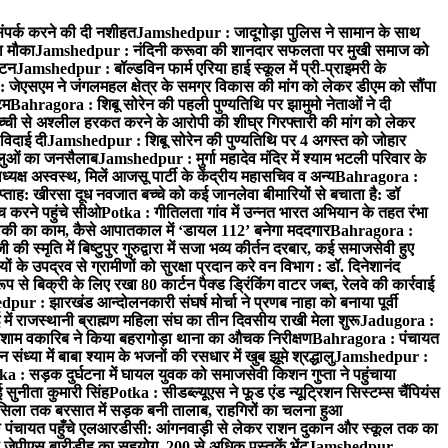
ंपर्क करने की दी नशीहत
Jamshedpur : जादूगोड़ा पुलिस ने सामान के साथ
ा मौका
Jamshedpur : नंदिनी करूवा की शानदार सफलता पर मुखी समाज को
ाटन
Jamshedpur : बॉल्डविन फार्म एरिया हाई स्कूल में प्री-प्राइमरी के
जेएसएम ने जंगलमहल क्षेत्र के समग्र विकास की मांग को लेकर डीएम को सौंपा
टम
Bahragora : शिबू सोरेन की पहली पुण्यतिथि पर झामुमो नेताओं ने दी
च्ची से अश्लील हरकत करने के आरोपी की शीघ्र गिरफ्तारी की मांग को लेकर
 विदाई दी
Jamshedpur : शिबू सोरेन की पुण्यतिथि पर 4 अगस्त को जोहार
धालुओं का जनसैलाब
Jamshedpur : मुर्गा महादेव मंदिर में श्याम भटली परिवार के
यक्ष अस्वस्थ, मिलें आजसू पार्टी के केंद्रीय महासचिव व अन्य
Bahragora :
प्ताह: खीरसा दूध नवजात बच्चे को कई जानलेवा बीमारियों से बचाता है: डॉ
 करने पहुंचे सीओ
Potka : गीतिलता गांव में उन्नत भारत अभियान के तहत रंभा
ाकी का काम, कैसे आपातकाल में ‘डायल 112’ बनेगा मददगार
Bahragora :
स्मृति में बिष्टुपुर गुरुद्वारा में सजा भव्य कीर्तन दरबार, कई समाजसेवी हुए
के उपद्रव से ग्रामीणों को सुरक्षा प्रदान करे वन विभाग : डॉ. दिनेशानंद
 से बिक्री के लिए रखा 80 कार्टन पैक्ड ड्रिंकिंग वाटर जब्त, रेलवे की कार्रवाई
ur : झारखंड आन्दोलनकारी संघर्ष मोर्चा ने प्रणब नाहा को बनाया पूर्वी
 राजस्थानी ब्राह्मण महिला संघ का तीन दिवसीय राखी मेला शुरू
Jadugora :
ाम वकारिब ने किया बहरागोड़ा थाना का औचक निरीक्षण
Bahragora : पंचायत
्या में बाबा श्याम के भजनों की रसधार में खुब झूमे श्रद्धालु
Jamshedpur :
a : सड़क दुर्घटना में घायल युवक को समाजसेवी किशन गुप्ता ने पहुंचाया
 सुनीता कुमारी सिंह
Potka : सीडब्ल्यूएस ने फूड एंड न्यूट्रिशन सिस्टम्स चैंपियंस
सिला तक बरसात में सड़क बनी तालाब, राहगिरों का चलना हुआ
ा पंचायत पहुँचे एलआरडीसी: आंगनवाड़ी से लेकर राशन दुकान और स्कूल तक का
 जेपीएस बारीडीह का सहयोग, 200 से अधिक पुस्तकें भेंट
Jamshedpur