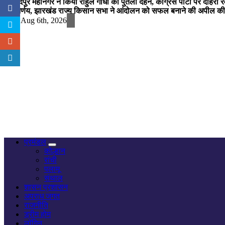
जमशेदपुर महानगर ने किया राहुल गांधी का पुतला दहन, कांग्रेस पार्टी पर दोहर
का निर्णय, झारखंड राज्य किसान सभा ने आंदोलन को सफल बनाने की अपील की
Thu. Aug 6th, 2026
नज़र हर खबर पर
प्रमंडल
कोल्हान
रांची
पलामू
संथाल
शासन प्रशासन
अपराध जगत
राजनीति
ड्रीम होम
लॉगिन