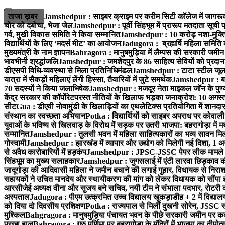
ताजा ख़बर
Jamshedpur : साइबर क्राइम पर करीम सिटी कॉलेज में जागरूक
चोर को दबोचा, भेजा जेल
Jamshedpur : पूर्वी सिंहभूम में प्रारूप मतदाता सू
गर्व, मुखी विकास समिति ने किया सम्मानित
Jamshedpur : 10 करोड़ नशा-मुक्ति प
विद्यार्थियों के लिए ‘मदर्स मीट’ का आयोजन
Jadugora : ब्रह्मर्षि महिला समिति 
मुख्यमंत्री के नाम ज्ञापन
Bahragora : मानुषमुड़िया में लैम्पस की सरकारी जमीन 
भावभीनी श्रद्धांजलि
Jamshedpur : जमशेदपुर के 86 साहित्य सेवियों को प्रदान कि
डीएसपी विधि-व्यवस्था से मिला प्रतिनिधिमंडल
Jamshedpur : टाटा स्टील जूलॉजिक
यात्रा में सैकड़ों महिलाएं लेंगी हिस्सा, तैयारियों में जुटे समर्थक
Jamshedpur : बहरा
70 सदस्यों ने किया जलाभिषेक
Jamshedpur : मजदूर नेता माइकल जॉन के पुण्
केंद्र सरकार की कॉर्पोरेटपरस्त नीतियों के खिलाफ भड़का जनाक्रोश: 10 अगस
सीट
Gua : डीएवी नोवामुंडी के खिलाड़ियों का एथलेटिक्स प्रतियोगिता में शानदा
संस्थान का स्वच्छता अभियान
Potka : विद्यार्थियों को साइबर अपराध पर कोवाल
युवाओं के भविष्य से खिलवाड़ के विरोध में सड़क पर उतरी भाजपा: बहरागोड़ा म
सम्मानित
Jamshedpur : तुलसी भवन में महिला साहित्यकारों का भव्य सावन मिलन 
गोस्वामी
Jamshedpur : झारखंड में व्यापार और उद्योग को मिलेगी नई दिशा, 1 अग
से अवैध कारोबारियों में हड़कंप
Jamshedpur : JPSC-JSSC पेपर लीक मामले की
सिंहभूम का मुख्य सलाहकार
Jamshedpur : जुगसलाई में एंटी लारवा छिड़काव की 
जादूगोड़ा की आदिवासी महिला ने जमीन बचाने की लगाई गुहार, विधायक से निरा
सहायकों ने उचित मानदेय और स्थायीकरण की मांग को लेकर विधायक को सौंपा ज
आरसीजेई अध्यक्ष वीना और सुजय बने सचिव, नयी टीम ने संभाला पदभार, रोटरी क
अस्पताल
Jadugora : पीएम उत्क्रमित उच्च विद्यालय खुकड़ाडीह + 2 में विद्यालय
को दिया दो दिवसीय प्रशिक्षण
Potka : राज्यपाल से मिलीं दुखनी सोरेन, JSSC सं
मुश्किल
Bahgragora : मानुषमुड़िया पंचायत भवन के पीछे सरकारी जमीन पर कब्ज
परखा हाल
Bahragora : गुरु पूर्णिमा पर बहरागोड़ा के मंदिरों में भाजपा का दीपोत