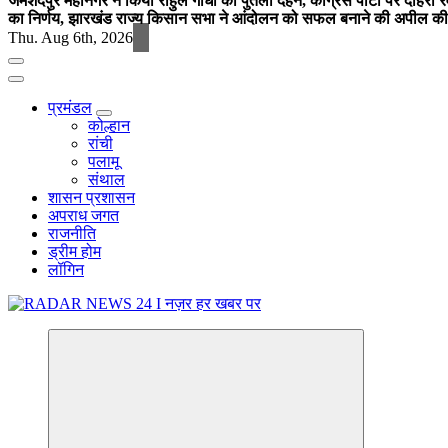
जमशेदपुर महानगर ने किया राहुल गांधी का पुतला दहन, कांग्रेस पार्टी पर दोहर
का निर्णय, झारखंड राज्य किसान सभा ने आंदोलन को सफल बनाने की अपील की
Thu. Aug 6th, 2026
प्रमंडल
कोल्हान
रांची
पलामू
संथाल
शासन प्रशासन
अपराध जगत
राजनीति
ड्रीम होम
लॉगिन
नज़र हर खबर पर