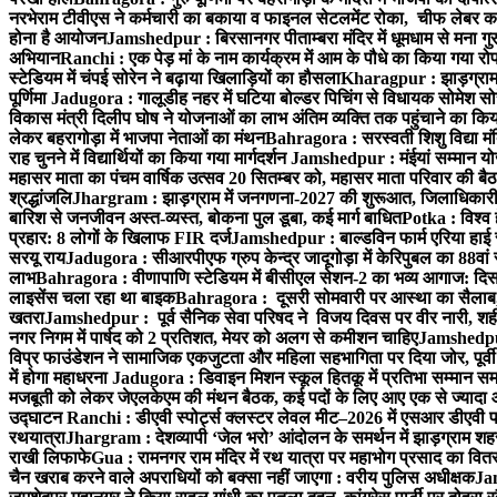
नरभेराम टीवीएस ने कर्मचारी का बकाया व फाइनल सेटलमेंट रोका, चीफ लेबर क
होना है आयोजन
Jamshedpur : बिरसानगर पीताम्बरा मंदिर में धूमधाम से मना गुरुप
अभियान
Ranchi : एक पेड़ मां के नाम कार्यक्रम में आम के पौधे का किया गया रो
स्टेडियम में चंपई सोरेन ने बढ़ाया खिलाड़ियों का हौसला
Kharagpur : झाड़ग्राम म
पूर्णिमा
Jadugora : गालूडीह नहर में घटिया बोल्डर पिचिंग से विधायक सोमेश 
विकास मंत्री दिलीप घोष ने योजनाओं का लाभ अंतिम व्यक्ति तक पहुंचाने का किय
लेकर बहरागोड़ा में भाजपा नेताओं का मंथन
Bahragora : सरस्वती शिशु विद्या मंदि
राह चुनने में विद्यार्थियों का किया गया मार्गदर्शन
Jamshedpur : मंईयां सम्मान योज
महासर माता का पंचम वार्षिक उत्सव 20 सितम्बर को, महासर माता परिवार की बैठक 
श्रद्धांजलि
Jhargram : झाड़ग्राम में जनगणना-2027 की शुरूआत, जिलाधिकारी ने 
बारिश से जनजीवन अस्त-व्यस्त, बोकना पुल डूबा, कई मार्ग बाधित
Potka : विश्व 
प्रहार: 8 लोगों के खिलाफ FIR दर्ज
Jamshedpur : बाल्डविन फार्म एरिया हाई स्क
सरयू राय
Jadugora : सीआरपीएफ ग्रुप केन्द्र जादूगोड़ा में केरिपुबल का 88वां स
लाभ
Bahragora : वीणापाणि स्टेडियम में बीसीएल सेशन-2 का भव्य आगाज: दि
लाइसेंस चला रहा था बाइक
Bahragora : दूसरी सोमवारी पर आस्था का सैलाब, चि
खतरा
Jamshedpur : पूर्व सैनिक सेवा परिषद ने विजय दिवस पर वीर नारी, शहीद
नगर निगम में पार्षद को 2 प्रतिशत, मेयर को अलग से कमीशन चाहिए
Jamshedpur 
विप्र फाउंडेशन ने सामाजिक एकजुटता और महिला सहभागिता पर दिया जोर, पूर्वी 
में होगा महाधरना
Jadugora : डिवाइन मिशन स्कूल हितकू में प्रतिभा सम्मान स
मजबूती को लेकर जेएलकेएम की मंथन बैठक, कई पदों के लिए आए एक से ज्यादा
उद्घाटन
Ranchi : डीएवी स्पोर्ट्स क्लस्टर लेवल मीट–2026 में एसआर डीएवी पब्ल
रथयात्रा
Jhargram : देशव्यापी ‘जेल भरो’ आंदोलन के समर्थन में झाड़ग्राम शहर 
राखी लिफाफे
Gua : रामनगर राम मंदिर में रथ यात्रा पर महाभोग प्रसाद का वितरण
चैन खराब करने वाले अपराधियों को बक्सा नहीं जाएगा : वरीय पुलिस अधीक्षक
Jam