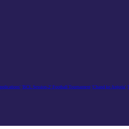
pplications'
'BCL Session-2' Football Tournament
'Chand ke Anjoria'