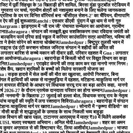
ें पूर्वी सिंहभूम के 50 खिलाड़ी होंगे शामिल, बिरसा मुंडा फुटबॉल स्टेडियम में
वत्ता पर चर्चा, ग्रामीण क्षेत्रों को नशामुक्त बनाने के लिए चलेगा जागरूकता
तिभा के दम पर विनित वॉरियर्स बना ‘बीसीएल सेशन-2’ का चैंपियन, वीणापाणि
इल ऐप की हुई शुरूआत
Ranchi : एसआर डीएवी पुंदाग में धूम धाम से मनी गुरु
hargram : झाड़ग्राम में ‘जी राम जी’ पंचायत सम्मेलन का आयोजन, ग्रामीण
ाना
Bahragora : संगठन की मजबूती,बूथ सशक्तिकरण तथा रविदास जयंती को
ल्डविन फार्म एरिया हाई स्कूल में करियर काउंसलिंग सत्र आयोजित, भविष्य की
ा ने हेमंत सोरेन को बताया धोखेबाज
Jamshedpur : बिष्टुपुर तुलसी भवन में
इट्स एंड एंटी करप्शन सोशल जस्टिस संगठन ने शहीदों को अर्पित की
ें लगातार बारिश से कच्चे मकान की दीवार ढही, परिवार दहशत में
Gua : लगातार
रम का आयोजन
Bahragora : बहरागोड़ा में बिजली चोरों पर विद्युत विभाग का कड़ा
मानित
Jamshedpur : प्राइवेट कंपनी की तरह काम कर रहा मानगो नगर निगम :
 विशेष कैंप, खदान श्रमिकों के बच्चों को मिलेगा सरकारी योजना का
a : सड़क हादसे में सेल कर्मी की मौत का खुलासा, आरोपी गिरफ्तार, बिना
 में हाथियों की धमक से मानुषमुड़िया में दहशत, मटिहाना-चाकुलिया मार्ग पर
 वायरल वीडियो के आधार पर विधायक सरयू राय का बड़ा आरोप कहा, मानगो
ष 2026-27 के दौरान प्रत्येक दानदाता परिवार का होगा सम्मान
Jamshedpur :
‘मनमानी’ के खिलाफ 27 जुलाई को हल्ला बोल, विधायक सरयू राय के नेतृत्व
पांच मासूमों की स्मृति में लगा रक्तदान शिविर
Bahragora : बहरागोड़ा में संगठन
टिहाना-चाकुलिया मार्ग पर खतरा
Jamshedpur : सोनारी में “कृष्णा वीडियो” का
ौसी बाड़ी से श्रद्धालुओं के उत्साह के साथ निकली भव्य बाहुड़ा
ाक विभाग की खास पहल, टाटानगर आरएमएस में मात्र ₹10 में मिलेंगे आकर्षक
UISL चलाए स्वच्छता अभियान : अनिल मोदी
Jamshedpur : शहर का अमन
 कुमार अग्रवाल से की शिष्टाचार भेंट, लिया आशीर्वाद
Jamshedpur : भाजपा