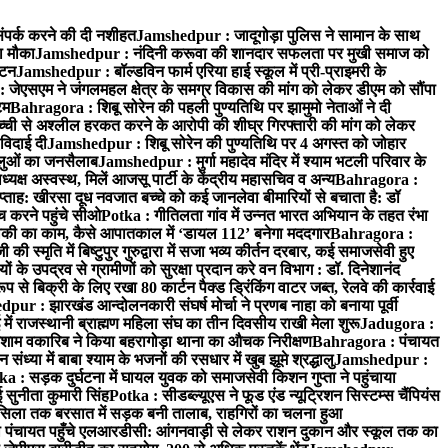
ंपर्क करने की दी नशीहत
Jamshedpur : जादूगोड़ा पुलिस ने सामान के साथ
ा मौका
Jamshedpur : नंदिनी करूवा की शानदार सफलता पर मुखी समाज को
ाटन
Jamshedpur : बॉल्डविन फार्म एरिया हाई स्कूल में प्री-प्राइमरी के
जेएसएम ने जंगलमहल क्षेत्र के समग्र विकास की मांग को लेकर डीएम को सौंपा
टम
Bahragora : शिबू सोरेन की पहली पुण्यतिथि पर झामुमो नेताओं ने दी
च्ची से अश्लील हरकत करने के आरोपी की शीघ्र गिरफ्तारी की मांग को लेकर
 विदाई दी
Jamshedpur : शिबू सोरेन की पुण्यतिथि पर 4 अगस्त को जोहार
धालुओं का जनसैलाब
Jamshedpur : मुर्गा महादेव मंदिर में श्याम भटली परिवार के
यक्ष अस्वस्थ, मिलें आजसू पार्टी के केंद्रीय महासचिव व अन्य
Bahragora :
प्ताह: खीरसा दूध नवजात बच्चे को कई जानलेवा बीमारियों से बचाता है: डॉ
 करने पहुंचे सीओ
Potka : गीतिलता गांव में उन्नत भारत अभियान के तहत रंभा
ाकी का काम, कैसे आपातकाल में ‘डायल 112’ बनेगा मददगार
Bahragora :
स्मृति में बिष्टुपुर गुरुद्वारा में सजा भव्य कीर्तन दरबार, कई समाजसेवी हुए
के उपद्रव से ग्रामीणों को सुरक्षा प्रदान करे वन विभाग : डॉ. दिनेशानंद
 से बिक्री के लिए रखा 80 कार्टन पैक्ड ड्रिंकिंग वाटर जब्त, रेलवे की कार्रवाई
ur : झारखंड आन्दोलनकारी संघर्ष मोर्चा ने प्रणब नाहा को बनाया पूर्वी
 राजस्थानी ब्राह्मण महिला संघ का तीन दिवसीय राखी मेला शुरू
Jadugora :
ाम वकारिब ने किया बहरागोड़ा थाना का औचक निरीक्षण
Bahragora : पंचायत
्या में बाबा श्याम के भजनों की रसधार में खुब झूमे श्रद्धालु
Jamshedpur :
a : सड़क दुर्घटना में घायल युवक को समाजसेवी किशन गुप्ता ने पहुंचाया
 सुनीता कुमारी सिंह
Potka : सीडब्ल्यूएस ने फूड एंड न्यूट्रिशन सिस्टम्स चैंपियंस
सिला तक बरसात में सड़क बनी तालाब, राहगिरों का चलना हुआ
ा पंचायत पहुँचे एलआरडीसी: आंगनवाड़ी से लेकर राशन दुकान और स्कूल तक का