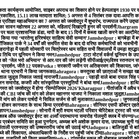
ता कार्यक्रम आयोजित, साइबर अपराध का शिकार होने पर हेल्पलाइन 1930 पर स
ची प्रकाशित, 15.11 लाख मतदाता शामिल; 5 अगस्त से 4 सितंबर तक दावा-आपत्ति क
्रतिज्ञा महाअभियान का 7 अगस्त को जमशेदपुर में शुभारंभ, राज्यपाल करेंगे उद्घ
का सावन महोत्सव 22 अगस्त को, महिलाएं दिखाएगी हुनर की प्रदर्शनी
Jhargram : 
पर चला प्रशासनिक डंडा, मापी के बाद 15 दिनों में कब्जा खाली करने का अल्टीमे
या गया ‘भारतेन्दु हरिश्चंद्र साहित्य सेवी सम्मान’
Jamshedpur : बागबेड़ा में ब
ल पार्क ने 34 वर्षों की समर्पित सेवा के बाद दो वरिष्ठ कर्मचारियों को भावभीनी
गोड़ा में पहली सोमवारी पर चित्रेस्वर धाम सहित सभी शिवालयों में उमड़ा श्रद्
य तिथि पर यूनियन ने किया नमन
Jamshedpur टाटा मोटर्स वर्कर्स यूनियन के उपाध्
्त को ‘जेल भरो अभियान’ से आर-पार की जंग लड़ेगी सीपीआई(एम)
विश्व स्तनपान स
र प्रदर्शन, जीते 12 पदक
Potka : सरकारी जमीन पर अतिक्रमण की शिकायत, जांच
ी थाना प्रभारी ने किया जागरूक
Bahragora : कस्तुरबा की छात्राओं ने समझा ख
ें मशाल जुलूस निकाल जताई नाराजगी
Jamshedpur : पहाड़ी वाले बाबा दयाल सिंह जी की 
समारोह, कजरी और सांस्कृतिक प्रस्तुतियों ने बांधा समां
Jamshedpur : हाथियों 
स्त को जमशेदपुर में होगा ‘सिम्पोजियम 2026’
Kharagpur : गीतांजलि में अवैध रूप
 CBI जांच की मांग को लेकर महानगर भाजपा ने निकाला मशाल जुलूश
Jamshedp
मांग को लेकर पार्षदों ने सिविल सर्जन से की मुलाकात
Jamshedpur : जुगसलाई में
श होकर कागजात के साथ किया प्रदर्शन
Bahragora : सीनियर एसपी डॉक्टर एहतेश
्ञापन
Jamshedpur : सोनारी में श्री श्याम भटली परिवार चेरिटेबल ट्रस्ट की भजन संध
्लब ऑफ जमशेदपुर ईस्ट का 49वाँ पदस्थापना समारोह गोलमुरी क्लब में संपन्न
Potk
 प्रबंधन समिति का हुआ पुनर्गठन, अध्यक्ष बने अशोक कुमार दास, उपाध्यक्ष चुनी गई
ताली प्रश्नपत्र की उच्चस्तरीय जांच की उठाई मांग
Jadugora : बालिजुडी से बा
े की शिकायत, अंचलाधिकारी के निर्देश पर पहुंची जांच टीम
Bahragora : सांड्र
्सव, पुजारियों को किया सम्मानित
Potka : टांगराईन स्कूल की मोबाइल लाइब्रेरी को