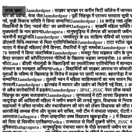
Skip
to
ताजा ख़बर
Jamshedpur : साइबर क्राइम पर करीम सिटी कॉलेज में जागरूक
content
चोर को दबोचा, भेजा जेल
Jamshedpur : पूर्वी सिंहभूम में प्रारूप मतदाता सू
गर्व, मुखी विकास समिति ने किया सम्मानित
Jamshedpur : 10 करोड़ नशा-मुक्ति प
विद्यार्थियों के लिए ‘मदर्स मीट’ का आयोजन
Jadugora : ब्रह्मर्षि महिला समिति 
मुख्यमंत्री के नाम ज्ञापन
Bahragora : मानुषमुड़िया में लैम्पस की सरकारी जमीन 
भावभीनी श्रद्धांजलि
Jamshedpur : जमशेदपुर के 86 साहित्य सेवियों को प्रदान कि
डीएसपी विधि-व्यवस्था से मिला प्रतिनिधिमंडल
Jamshedpur : टाटा स्टील जूलॉजिक
यात्रा में सैकड़ों महिलाएं लेंगी हिस्सा, तैयारियों में जुटे समर्थक
Jamshedpur : बहरा
70 सदस्यों ने किया जलाभिषेक
Jamshedpur : मजदूर नेता माइकल जॉन के पुण्
केंद्र सरकार की कॉर्पोरेटपरस्त नीतियों के खिलाफ भड़का जनाक्रोश: 10 अगस
सीट
Gua : डीएवी नोवामुंडी के खिलाड़ियों का एथलेटिक्स प्रतियोगिता में शानदा
संस्थान का स्वच्छता अभियान
Potka : विद्यार्थियों को साइबर अपराध पर कोवाल
युवाओं के भविष्य से खिलवाड़ के विरोध में सड़क पर उतरी भाजपा: बहरागोड़ा म
सम्मानित
Jamshedpur : तुलसी भवन में महिला साहित्यकारों का भव्य सावन मिलन 
गोस्वामी
Jamshedpur : झारखंड में व्यापार और उद्योग को मिलेगी नई दिशा, 1 अग
से अवैध कारोबारियों में हड़कंप
Jamshedpur : JPSC-JSSC पेपर लीक मामले की
सिंहभूम का मुख्य सलाहकार
Jamshedpur : जुगसलाई में एंटी लारवा छिड़काव की 
जादूगोड़ा की आदिवासी महिला ने जमीन बचाने की लगाई गुहार, विधायक से निरा
सहायकों ने उचित मानदेय और स्थायीकरण की मांग को लेकर विधायक को सौंपा ज
आरसीजेई अध्यक्ष वीना और सुजय बने सचिव, नयी टीम ने संभाला पदभार, रोटरी क
अस्पताल
Jadugora : पीएम उत्क्रमित उच्च विद्यालय खुकड़ाडीह + 2 में विद्यालय
को दिया दो दिवसीय प्रशिक्षण
Potka : राज्यपाल से मिलीं दुखनी सोरेन, JSSC सं
मुश्किल
Bahgragora : मानुषमुड़िया पंचायत भवन के पीछे सरकारी जमीन पर कब्ज