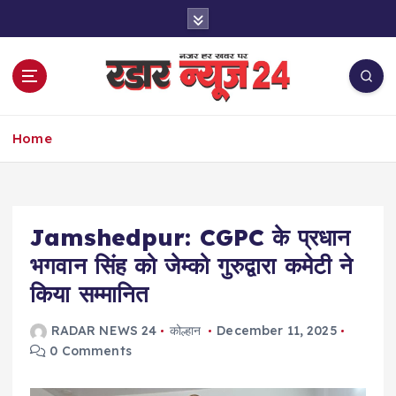
S
k
i
p
t
o
नज़र हर खबर पर
c
Home
o
n
t
e
Jamshedpur: CGPC के प्रधान
n
t
भगवान सिंह को जेम्को गुरुद्वारा कमेटी ने
किया सम्मानित
RADAR NEWS 24
कोल्हान
December 11, 2025
0 Comments