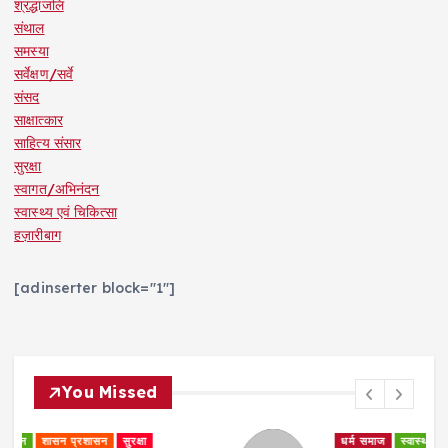
श्रद्धांजलि
संथाल
समस्या
सर्वेक्षण/सर्वे
संसद
साक्षात्कार
साहित्य संसार
सुरक्षा
स्वागत/अभिनंदन
स्वास्थ्य एवं चिकित्सा
हज़ारीबाग
[adinserter block="1"]
You Missed
धर्म समाज
स्वास्थ्य एवं चिकित्सा