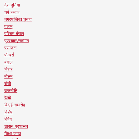
देश दुनिया
धर्म समाज
नगरपालिका चुनाव
पलामू
पश्चिम बंगाल
पुरस्कार/सम्मान
प्रमंडल
फीचर्स
बंगाल
बिहार
मौसम
रांची
राजनीति
रेलवे
विदाई समारोह
विशेष
विषेष
शासन प्रशासन
शिक्षा जगत