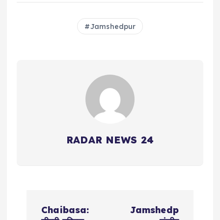
Jamshedpur
RADAR NEWS 24
P
Chaibasa:
Jamshedp