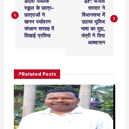
o
डीएवी पब्लिक
ur: संजीव
स्कूल के छात्र-
सरदार ने
s
छात्राओं ने
विधानसभा में
खनन पर्यावरण
उठाया भूमिज
t
संरक्षण सप्ताह में
भाषा का मुद्दा,
दिखाई प्रतिभा
मंत्री ने दिया
n
आश्वासन
a
v
Related Posts
i
g
a