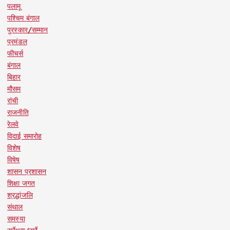
पलामू
पश्चिम बंगाल
पुरस्कार/सम्मान
प्रमंडल
फीचर्स
बंगाल
बिहार
मौसम
रांची
राजनीति
रेलवे
विदाई समारोह
विशेष
विषेष
शासन प्रशासन
शिक्षा जगत
श्रद्धांजलि
संथाल
समस्या