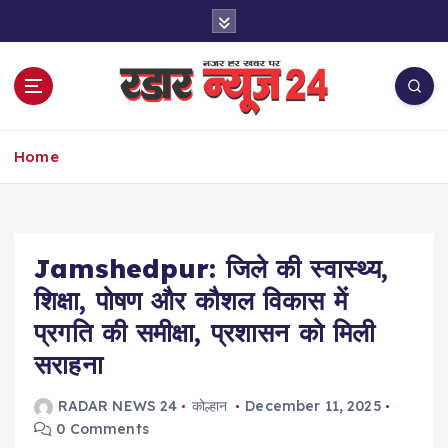
S
k
i
p
t
o
नज़र हर खबर पर
c
Home
o
n
t
e
Jamshedpur: जिले की स्वास्थ्य,
n
t
शिक्षा, पोषण और कौशल विकास में
प्रगति की समीक्षा, प्रशासन को मिली
सराहना
RADAR NEWS 24
कोल्हान
December 11, 2025
0 Comments