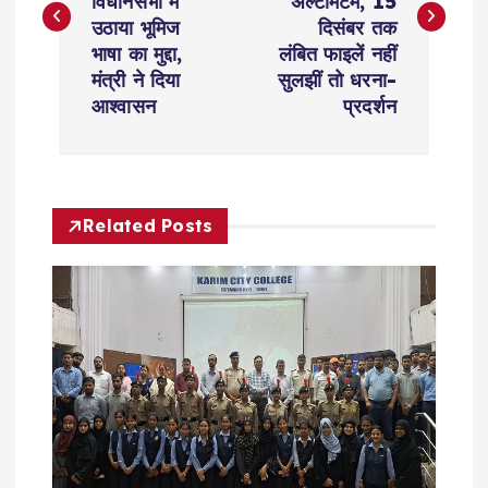
s
विधानसभा में
अल्टीमेटम, 15
उठाया भूमिज
दिसंबर तक
t
भाषा का मुद्दा,
लंबित फाइलें नहीं
मंत्री ने दिया
सुलझीं तो धरना-
n
आश्वासन
प्रदर्शन
a
v
Related Posts
i
g
a
t