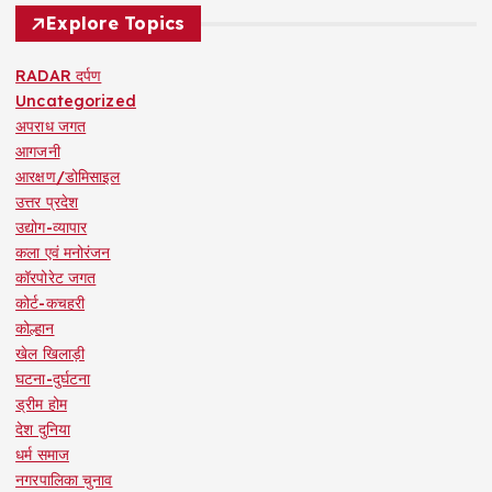
Explore Topics
RADAR दर्पण
Uncategorized
अपराध जगत
आगजनी
आरक्षण/डोमिसाइल
उत्तर प्रदेश
उद्योग-व्यापार
कला एवं मनोरंजन
कॉरपोरेट जगत
कोर्ट-कचहरी
कोल्हान
खेल खिलाड़ी
घटना-दुर्घटना
ड्रीम होम
देश दुनिया
धर्म समाज
नगरपालिका चुनाव