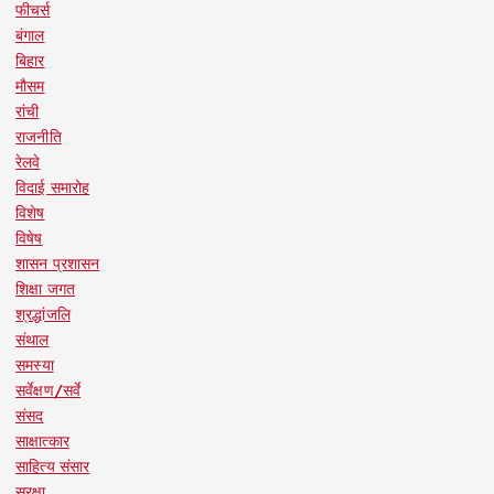
फीचर्स
बंगाल
बिहार
मौसम
रांची
राजनीति
रेलवे
विदाई समारोह
विशेष
विषेष
शासन प्रशासन
शिक्षा जगत
श्रद्धांजलि
संथाल
समस्या
सर्वेक्षण/सर्वे
संसद
साक्षात्कार
साहित्य संसार
सुरक्षा