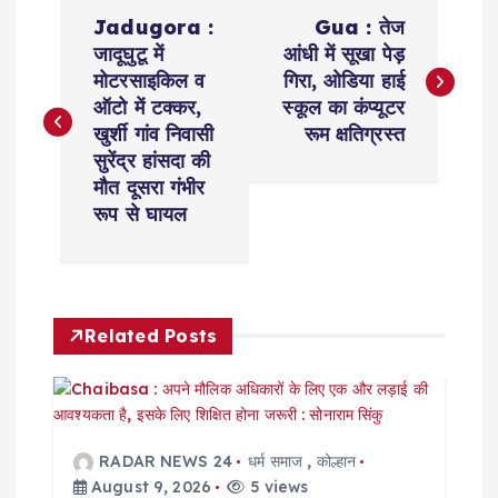
P
Jadugora :
Gua : तेज
o
जादूघुटू में
आंधी में सूखा पेड़
मोटरसाइकिल व
गिरा, ओडिया हाई
s
ऑटो में टक्कर,
स्कूल का कंप्यूटर
खुर्शी गांव निवासी
रूम क्षतिग्रस्त
t
सुरेंद्र हांसदा की
मौत दूसरा गंभीर
n
रूप से घायल
a
v
Related Posts
i
g
RADAR NEWS 24
धर्म समाज
,
कोल्हान
a
August 9, 2026
5 views