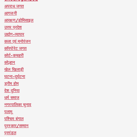
अपराध जगत
आगजनी
आरक्षण/डोमिसाइल
उत्तर प्रदेश
उद्योग-व्यापार
कला एवं मनोरंजन
कॉरपोरेट जगत
कोर्ट-कचहरी
कोल्हान
खेल खिलाड़ी
घटना-दुर्घटना
ड्रीम होम
देश दुनिया
धर्म समाज
नगरपालिका चुनाव
पलामू
पश्चिम बंगाल
पुरस्कार/सम्मान
प्रमंडल