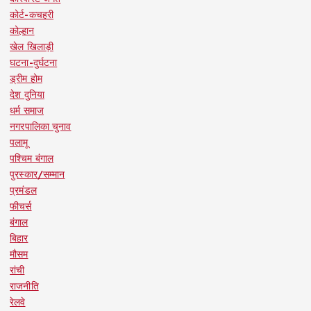
कोर्ट-कचहरी
कोल्हान
खेल खिलाड़ी
घटना-दुर्घटना
ड्रीम होम
देश दुनिया
धर्म समाज
नगरपालिका चुनाव
पलामू
पश्चिम बंगाल
पुरस्कार/सम्मान
प्रमंडल
फीचर्स
बंगाल
बिहार
मौसम
रांची
राजनीति
रेलवे