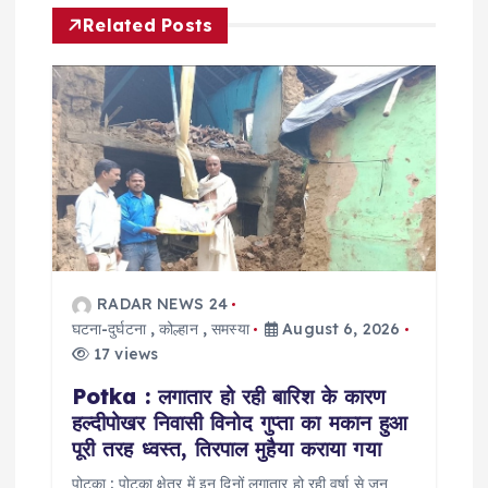
a
Related Posts
v
i
g
a
t
RADAR NEWS 24
i
घटना-दुर्घटना
,
कोल्हान
,
समस्या
August 6, 2026
17 views
o
Potka : लगातार हो रही बारिश के कारण
हल्दीपोखर निवासी विनोद गुप्ता का मकान हुआ
n
पूरी तरह ध्वस्त, तिरपाल मुहैया कराया गया
पोटका : पोटका क्षेत्र में इन दिनों लगातार हो रही वर्षा से जन