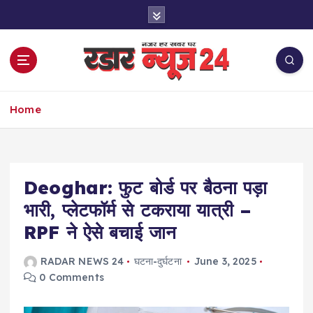
S
k
i
p
t
o
नज़र हर खबर पर
c
Home
o
n
t
e
Deoghar: फुट बोर्ड पर बैठना पड़ा
n
t
भारी, प्लेटफॉर्म से टकराया यात्री –
RPF ने ऐसे बचाई जान
RADAR NEWS 24
घटना-दुर्घटना
June 3, 2025
0 Comments