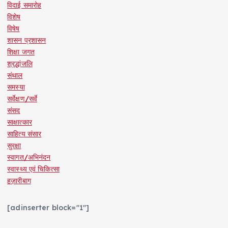
विदाई समारोह
विशेष
विषेष
शासन प्रशासन
शिक्षा जगत
श्रद्धांजलि
संथाल
समस्या
सर्वेक्षण/सर्वे
संसद
साक्षात्कार
साहित्य संसार
सुरक्षा
स्वागत/अभिनंदन
स्वास्थ्य एवं चिकित्सा
हज़ारीबाग
[adinserter block="1"]