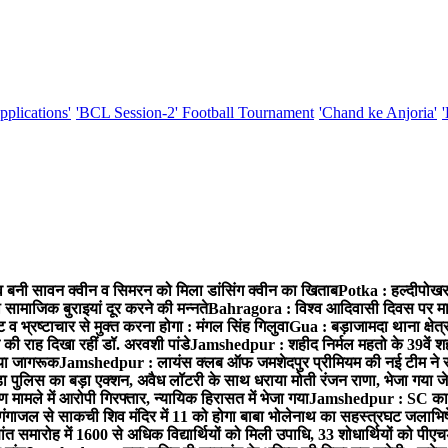
pplications'
'BCL Session-2' Football Tournament
'Chand ke Anjoria'
्तव बनी सावन क्वीन व सिमरन को मिला डांसिंग क्वीन का खिताब
Potka : हल्दीपोखर
सामाजिक बुराइयां दूर करने की मन्नते
Bahragora : विश्व आदिवासी दिवस पर मानुष
व भ्रष्टाचार से मुक्त करना होगा : मंगल सिंह गिलुवा
Gua : बड़ाजामदा थाना क्षेत्र
की राह दिखा रहीं डॉ. अरवशी पांडे
Jamshedpur : शहीद निर्मल महतो के 39वें शहा
किया जागरूक
Jamshedpur : लायंस क्लब ऑफ जमशेदपुर प्रीमियम की नई टीम ने संभाल
 पुलिस का बड़ा एक्शन, अवैध लॉटरी के साथ धराया मोती रंजन राणा, भेजा गया ज
ामले में आरोपी गिरफ्तार, न्यायिक हिरासत में भेजा गया
Jamshedpur : SC का विव
ंगाजल से साकची शिव मंदिर में 11 को होगा बाबा भोलेनाथ का सहस्त्रघट जलाभ
ांत समारोह में 1600 से अधिक विद्यार्थियों को मिली उपाधि, 33 शोधार्थियों को पी