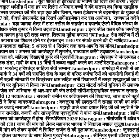
मांग
Jamshedpur : युवा शक्ति ही झारखंड के भविष्य की दिशा तय करेगी : सुदेश
्कूल धर्मडीह में मना हर घर तिरंगा अभियान,बच्चों ने वंदे मातरम् का किया सामूहि
थ्य व्यवस्था की भेंट चढ़ा एक और चिराग, गलत इंजेक्शन से बहरागोड़ा के युवक क
ो, वीवर्स डेवलपमेंट एंड रिसर्च आर्गेनाइजेशन कर रहा आयोजन, राज्यपाल करेंग
 : बड़ा जामदा क्षेत्र में टाटा स्टील के सहयोग व दयानंद एंग्लो वैदिक संस्था के
िरीक्षक रमेश कुमार ने किया उद्घाटन
Jamshedpur : इनर व्हील क्लब ऑफ जमशेदपुर ई
ा मकान हुआ पूरी तरह ध्वस्त, तिरपाल मुहैया कराया गया
Potka: रंभा कॉलेज में टी
अपराध का शिकार होने पर हेल्पलाइन 1930 पर संपर्क करने की दी नशीहत
Jamshe
लाख मतदाता शामिल; 5 अगस्त से 4 सितंबर तक दावा-आपत्ति का मौका
Jamshedpur :
ान का 7 अगस्त को जमशेदपुर में शुभारंभ, राज्यपाल करेंगे उद्घाटन
Jamshedpur : ब
्त को, महिलाएं दिखाएगी हुनर की प्रदर्शनी
Jhargram : जेएसएम ने जंगलमहल क्षेत
 डंडा, मापी के बाद 15 दिनों में कब्जा खाली करने का अल्टीमेटम
Bahragora : शि
ारतेन्दु हरिश्चंद्र साहित्य सेवी सम्मान’
Jamshedpur : बागबेड़ा में बच्ची से 
ने 34 वर्षों की समर्पित सेवा के बाद दो वरिष्ठ कर्मचारियों को भावभीनी विदाई दी
ं पहली सोमवारी पर चित्रेस्वर धाम सहित सभी शिवालयों में उमड़ा श्रद्धालुओं क
थि पर यूनियन ने किया नमन
Jamshedpur टाटा मोटर्स वर्कर्स यूनियन के उपाध्यक्ष
‘जेल भरो अभियान’ से आर-पार की जंग लड़ेगी सीपीआई(एम)
विश्व स्तनपान सप्ताह
 जीते 12 पदक
Potka : सरकारी जमीन पर अतिक्रमण की शिकायत, जांच करने पहुं
ारी ने किया जागरूक
Bahragora : कस्तुरबा की छात्राओं ने समझा खाकी का काम,
काल जताई नाराजगी
Jamshedpur : पहाड़ी वाले बाबा दयाल सिंह जी की स्मृति में बिष्ट
समारोह, कजरी और सांस्कृतिक प्रस्तुतियों ने बांधा समां
Jamshedpur : हाथियों 
स्त को जमशेदपुर में होगा ‘सिम्पोजियम 2026’
Kharagpur : गीतांजलि में अवैध रूप
 CBI जांच की मांग को लेकर महानगर भाजपा ने निकाला मशाल जुलूश
Jamshedp
मांग को लेकर पार्षदों ने सिविल सर्जन से की मुलाकात
Jamshedpur : जुगसलाई में
श होकर कागजात के साथ किया प्रदर्शन
Bahragora : सीनियर एसपी डॉक्टर एहतेश