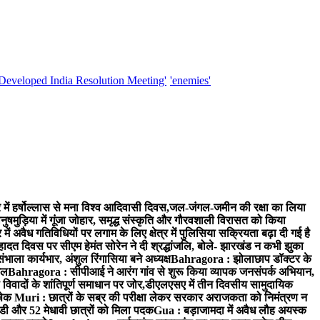
'Developed India Resolution Meeting'
'enemies'
 में हर्षोल्लास से मना विश्व आदिवासी दिवस,जल-जंगल-जमीन की रक्षा का लिया
मुड़िया में गूंजा जोहार, समृद्ध संस्कृति और गौरवशाली विरासत को किया
 में अवैध गतिविधियों पर लगाम के लिए क्षेत्र में पुलिसिया सक्रियता बढ़ा दी गई है
दत दिवस पर सीएम हेमंत सोरेन ने दी श्रद्धांजलि, बोले- झारखंड न कभी झुका
ा कार्यभार, अंशुल रिंगासिया बने अध्यक्ष
Bahragora : झोलाछाप डॉक्टर के
ेल
Bahragora : सीपीआई ने आरंग गांव से शुरू किया व्यापक जनसंपर्क अभियान,
ादों के शांतिपूर्ण समाधान पर जोर,डीएलएसए में तीन दिवसीय सामुदायिक
िषेक
Muri : छात्रों के सब्र की परीक्षा लेकर सरकार अराजकता को निमंत्रण न
एचडी और 52 मेधावी छात्रों को मिला पदक
Gua : बड़ाजामदा में अवैध लौह अयस्क