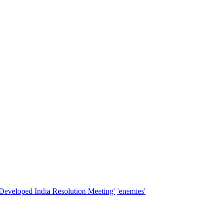
'Developed India Resolution Meeting'
'enemies'