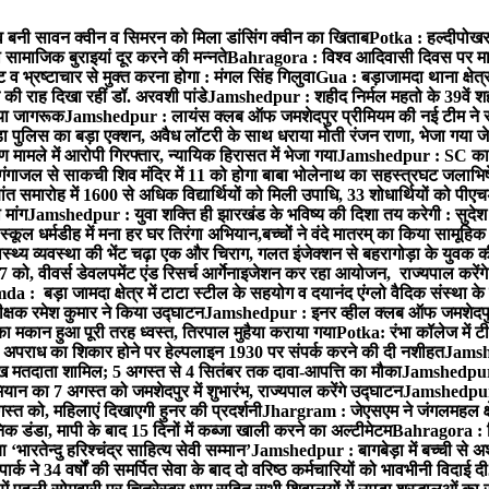
्तव बनी सावन क्वीन व सिमरन को मिला डांसिंग क्वीन का खिताब
Potka : हल्दीपोखर
सामाजिक बुराइयां दूर करने की मन्नते
Bahragora : विश्व आदिवासी दिवस पर मानुष
व भ्रष्टाचार से मुक्त करना होगा : मंगल सिंह गिलुवा
Gua : बड़ाजामदा थाना क्षेत्र
की राह दिखा रहीं डॉ. अरवशी पांडे
Jamshedpur : शहीद निर्मल महतो के 39वें शहा
किया जागरूक
Jamshedpur : लायंस क्लब ऑफ जमशेदपुर प्रीमियम की नई टीम ने संभाल
 पुलिस का बड़ा एक्शन, अवैध लॉटरी के साथ धराया मोती रंजन राणा, भेजा गया ज
ामले में आरोपी गिरफ्तार, न्यायिक हिरासत में भेजा गया
Jamshedpur : SC का विव
ंगाजल से साकची शिव मंदिर में 11 को होगा बाबा भोलेनाथ का सहस्त्रघट जलाभ
ांत समारोह में 1600 से अधिक विद्यार्थियों को मिली उपाधि, 33 शोधार्थियों को पी
मांग
Jamshedpur : युवा शक्ति ही झारखंड के भविष्य की दिशा तय करेगी : सुदेश
्कूल धर्मडीह में मना हर घर तिरंगा अभियान,बच्चों ने वंदे मातरम् का किया सामूहि
थ्य व्यवस्था की भेंट चढ़ा एक और चिराग, गलत इंजेक्शन से बहरागोड़ा के युवक क
ो, वीवर्स डेवलपमेंट एंड रिसर्च आर्गेनाइजेशन कर रहा आयोजन, राज्यपाल करेंग
 : बड़ा जामदा क्षेत्र में टाटा स्टील के सहयोग व दयानंद एंग्लो वैदिक संस्था के
िरीक्षक रमेश कुमार ने किया उद्घाटन
Jamshedpur : इनर व्हील क्लब ऑफ जमशेदपुर ई
ा मकान हुआ पूरी तरह ध्वस्त, तिरपाल मुहैया कराया गया
Potka: रंभा कॉलेज में टी
अपराध का शिकार होने पर हेल्पलाइन 1930 पर संपर्क करने की दी नशीहत
Jamshe
लाख मतदाता शामिल; 5 अगस्त से 4 सितंबर तक दावा-आपत्ति का मौका
Jamshedpur :
ान का 7 अगस्त को जमशेदपुर में शुभारंभ, राज्यपाल करेंगे उद्घाटन
Jamshedpur : ब
्त को, महिलाएं दिखाएगी हुनर की प्रदर्शनी
Jhargram : जेएसएम ने जंगलमहल क्षेत
 डंडा, मापी के बाद 15 दिनों में कब्जा खाली करने का अल्टीमेटम
Bahragora : शि
ारतेन्दु हरिश्चंद्र साहित्य सेवी सम्मान’
Jamshedpur : बागबेड़ा में बच्ची से 
ने 34 वर्षों की समर्पित सेवा के बाद दो वरिष्ठ कर्मचारियों को भावभीनी विदाई दी