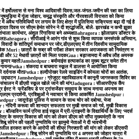
 में हर्षोल्लास से मना विश्व आदिवासी दिवस,जल-जंगल-जमीन की रक्षा का लिया
मुड़िया में गूंजा जोहार, समृद्ध संस्कृति और गौरवशाली विरासत को किया
 में अवैध गतिविधियों पर लगाम के लिए क्षेत्र में पुलिसिया सक्रियता बढ़ा दी गई है
दत दिवस पर सीएम हेमंत सोरेन ने दी श्रद्धांजलि, बोले- झारखंड न कभी झुका
ा कार्यभार, अंशुल रिंगासिया बने अध्यक्ष
Bahragora : झोलाछाप डॉक्टर के
ेल
Bahragora : सीपीआई ने आरंग गांव से शुरू किया व्यापक जनसंपर्क अभियान,
ादों के शांतिपूर्ण समाधान पर जोर,डीएलएसए में तीन दिवसीय सामुदायिक
िषेक
Muri : छात्रों के सब्र की परीक्षा लेकर सरकार अराजकता को निमंत्रण न
एचडी और 52 मेधावी छात्रों को मिला पदक
Gua : बड़ाजामदा में अवैध लौह अयस्क
 कुमार महतो
Jamshedpur : बर्मामाइंस हत्याकांड का मुख्य शूटर समेत तीन
क गायन
Potka : शंकरदा व बाघमारा स्कूल में डालसा ने आयोजित किया
ी दर्दनाक मौत
Potka : हल्दीपोखर रेलवे साइडिंग में कोयला चोरों का आतंक,
े उद्घाटन
Jamshedpur : ग्रेजुएट महाविद्यालय में कानूनी जागरुकता शिविर का
 संचालन में डीएवी स्कूल खोले जाने की मांग
Jadugora : सीआरपीएफ कैंप
स्ट ने फ्रेंडशिप डे पर ट्रांसजेंडर समुदाय के साथ मनाया अपनत्व का
एलएम प्रदर्शनी, प्रशिक्षुओं ने नवाचार से किया आकर्षित
Jamshedpur :
dpur : जादूगोड़ा पुलिस ने सामान के साथ चोर को दबोचा, भेजा
 नंदिनी करूवा की शानदार सफलता पर मुखी समाज को गर्व, मुखी विकास
ॉल्डविन फार्म एरिया हाई स्कूल में प्री-प्राइमरी के विद्यार्थियों के लिए ‘मदर्स
्र के समग्र विकास की मांग को लेकर डीएम को सौंपा मुख्यमंत्री के नाम
बू सोरेन की पहली पुण्यतिथि पर झामुमो नेताओं ने दी भावभीनी
अश्लील हरकत करने के आरोपी की शीघ्र गिरफ्तारी की मांग को लेकर डीएसपी
Jamshedpur : शिबू सोरेन की पुण्यतिथि पर 4 अगस्त को जोहार यात्रा में