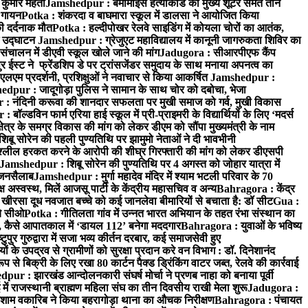
 कुमार महतो
Jamshedpur : बर्मामाइंस हत्याकांड का मुख्य शूटर समेत तीन
क गायन
Potka : शंकरदा व बाघमारा स्कूल में डालसा ने आयोजित किया
ी दर्दनाक मौत
Potka : हल्दीपोखर रेलवे साइडिंग में कोयला चोरों का आतंक,
े उद्घाटन
Jamshedpur : ग्रेजुएट महाविद्यालय में कानूनी जागरुकता शिविर का
 संचालन में डीएवी स्कूल खोले जाने की मांग
Jadugora : सीआरपीएफ कैंप
स्ट ने फ्रेंडशिप डे पर ट्रांसजेंडर समुदाय के साथ मनाया अपनत्व का
एलएम प्रदर्शनी, प्रशिक्षुओं ने नवाचार से किया आकर्षित
Jamshedpur :
dpur : जादूगोड़ा पुलिस ने सामान के साथ चोर को दबोचा, भेजा
 नंदिनी करूवा की शानदार सफलता पर मुखी समाज को गर्व, मुखी विकास
ॉल्डविन फार्म एरिया हाई स्कूल में प्री-प्राइमरी के विद्यार्थियों के लिए ‘मदर्स
्र के समग्र विकास की मांग को लेकर डीएम को सौंपा मुख्यमंत्री के नाम
बू सोरेन की पहली पुण्यतिथि पर झामुमो नेताओं ने दी भावभीनी
अश्लील हरकत करने के आरोपी की शीघ्र गिरफ्तारी की मांग को लेकर डीएसपी
Jamshedpur : शिबू सोरेन की पुण्यतिथि पर 4 अगस्त को जोहार यात्रा में
ा जनसैलाब
Jamshedpur : मुर्गा महादेव मंदिर में श्याम भटली परिवार के 70
 अस्वस्थ, मिलें आजसू पार्टी के केंद्रीय महासचिव व अन्य
Bahragora : केंद्र
: खीरसा दूध नवजात बच्चे को कई जानलेवा बीमारियों से बचाता है: डॉ सीट
Gua :
चे सीओ
Potka : गीतिलता गांव में उन्नत भारत अभियान के तहत रंभा संस्थान का
 कैसे आपातकाल में ‘डायल 112’ बनेगा मददगार
Bahragora : युवाओं के भविष्य
ुपुर गुरुद्वारा में सजा भव्य कीर्तन दरबार, कई समाजसेवी हुए
के उपद्रव से ग्रामीणों को सुरक्षा प्रदान करे वन विभाग : डॉ. दिनेशानंद
 से बिक्री के लिए रखा 80 कार्टन पैक्ड ड्रिंकिंग वाटर जब्त, रेलवे की कार्रवाई
ur : झारखंड आन्दोलनकारी संघर्ष मोर्चा ने प्रणब नाहा को बनाया पूर्वी
 राजस्थानी ब्राह्मण महिला संघ का तीन दिवसीय राखी मेला शुरू
Jadugora :
ाम वकारिब ने किया बहरागोड़ा थाना का औचक निरीक्षण
Bahragora : पंचायत