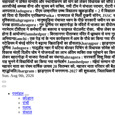
सहायकों ने उचित मानदेय और स्थायीकरण की मांग को लेकर विधायक को सौंपा ज
आरसीजेई अध्यक्ष वीना और सुजय बने सचिव, नयी टीम ने संभाला पदभार, रोटरी क
अस्पताल
Jadugora : पीएम उत्क्रमित उच्च विद्यालय खुकड़ाडीह + 2 में विद्यालय
को दिया दो दिवसीय प्रशिक्षण
Potka : राज्यपाल से मिलीं दुखनी सोरेन, JSSC सं
मुश्किल
Bahgragora : मानुषमुड़िया पंचायत भवन के पीछे सरकारी जमीन पर कब्ज
परखा हाल
Bahragora : गुरु पूर्णिमा पर बहरागोड़ा के मंदिरों में भाजपा का दीपोत
नरभेराम टीवीएस ने कर्मचारी का बकाया व फाइनल सेटलमेंट रोका, चीफ लेबर क
होना है आयोजन
Jamshedpur : बिरसानगर पीताम्बरा मंदिर में धूमधाम से मना गुरुप
अभियान
Ranchi : एक पेड़ मां के नाम कार्यक्रम में आम के पौधे का किया गया रो
स्टेडियम में चंपई सोरेन ने बढ़ाया खिलाड़ियों का हौसला
Kharagpur : झाड़ग्राम म
पूर्णिमा
Jadugora : गालूडीह नहर में घटिया बोल्डर पिचिंग से विधायक सोमेश 
विकास मंत्री दिलीप घोष ने योजनाओं का लाभ अंतिम व्यक्ति तक पहुंचाने का किय
लेकर बहरागोड़ा में भाजपा नेताओं का मंथन
Bahragora : सरस्वती शिशु विद्या मंदि
राह चुनने में विद्यार्थियों का किया गया मार्गदर्शन
Jamshedpur : मंईयां सम्मान योज
महासर माता का पंचम वार्षिक उत्सव 20 सितम्बर को, महासर माता परिवार की बैठक 
श्रद्धांजलि
Jhargram : झाड़ग्राम में जनगणना-2027 की शुरूआत, जिलाधिकारी ने 
Sun. Aug 9th, 2026
प्रमंडल
कोल्हान
रांची
पलामू
संथाल