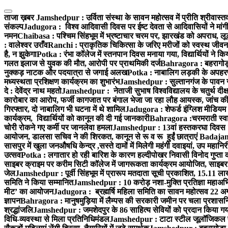
Skip
to
ताजा ख़बर
Jamshedpur : उर्विता संस्था के सावन महोत्सव में प्रीति श्रीवास
content
संकल्प
Jadugora : विश्व आदिवासी दिवस पर ईष्ट देवता से आदिवासियों ने मांगी 
नमन
Chaibasa : पश्चिम सिंहभूम में भ्रष्टाचार चरम पर, झारखंड को अपराध, लूट 
: वालेश्वर उराँव
Ranchi : प्राकृतिक चिकित्सा के जरिए मरीजों को स्वस्थ जीवन 
है, न झुकेगा
Potka : रंभा कॉलेज में स्तनपान दिवस मनाया गया, विद्यार्थियों ने 
गलत इलाज से युवक की मौत, आरोपी पर प्राथमिकी दर्ज
Bahragora : बहरागोड़ा
नुक्कड़ नाटक और पदयात्रा से जगाई अलख
Potka : नाबालिग लड़की के अपहरण म
मध्यस्थता प्रशिक्षण कार्यक्रम का शुभारंभ
Jamshedpur : सुल्तानगंज के पावन ग
दे : देवेंद्र नाथ महतो
Jamshedpur : नेताजी सुभाष विश्वविद्यालय के चतुर्थ दीक्ष
कारोबार का आरोप, फर्जी कागजात पर बंगाल भेजा जा रहा लौह आयस्क, जांच की 
गिरफ्तार, दो नाबालिग भी घटना में थे शामिल
Jadugora : शेफर्ड इंग्लिश मीडियम स
कार्यक्रम, विद्यार्थियों को कानून की दी गई जानकारी
Bahragora :चरमराती स्वास्
चोरी रोकने गए कर्मी पर जानलेवा हमला
Jamshedpur : 13वां हस्तकरघा दिवस 7 क
आयोजन, डालसा सचिव ने की शिरकत, कानून से रू व रू हुईं छात्राएं
Badajamda
सासपुर में खुला जनऔषधि केन्द्र ,सस्ते दामों में मिलेगी महंगी दवाइयां, उप महान
उत्सव
Potka : लगातार हो रही बारिश के कारण हल्दीपोखर निवासी विनोद गुप्ता क
साइबर क्राइम पर करीम सिटी कॉलेज में जागरूकता कार्यक्रम आयोजित, साइबर 
जेल
Jamshedpur : पूर्वी सिंहभूम में प्रारूप मतदाता सूची प्रकाशित, 15.11 
समिति ने किया सम्मानित
Jamshedpur : 10 करोड़ नशा-मुक्ति प्रतिज्ञा महाअभिय
मीट’ का आयोजन
Jadugora : ब्रह्मर्षि महिला समिति का सावन महोत्सव 22 अगस
ज्ञापन
Bahragora : मानुषमुड़िया में लैम्पस की सरकारी जमीन पर चला प्रशासनिक
श्रद्धांजलि
Jamshedpur : जमशेदपुर के 86 साहित्य सेवियों को प्रदान किया गया ‘भ
विधि-व्यवस्था से मिला प्रतिनिधिमंडल
Jamshedpur : टाटा स्टील जूलॉजिकल पार्क 