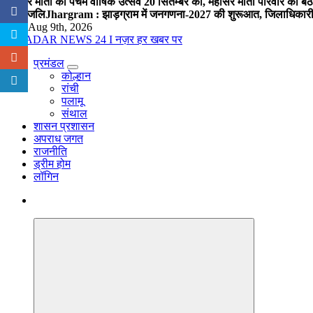
महासर माता का पंचम वार्षिक उत्सव 20 सितम्बर को, महासर माता परिवार की बैठक 
श्रद्धांजलि
Jhargram : झाड़ग्राम में जनगणना-2027 की शुरूआत, जिलाधिकारी ने 
Sun. Aug 9th, 2026
प्रमंडल
नज़र हर खबर पर
कोल्हान
रांची
पलामू
संथाल
शासन प्रशासन
अपराध जगत
राजनीति
ड्रीम होम
लॉगिन