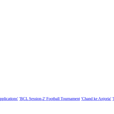
pplications'
'BCL Session-2' Football Tournament
'Chand ke Anjoria'