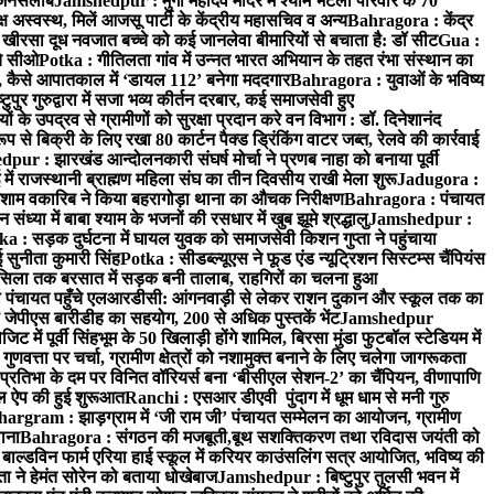
ा जनसैलाब
Jamshedpur : मुर्गा महादेव मंदिर में श्याम भटली परिवार के 70
 अस्वस्थ, मिलें आजसू पार्टी के केंद्रीय महासचिव व अन्य
Bahragora : केंद्र
: खीरसा दूध नवजात बच्चे को कई जानलेवा बीमारियों से बचाता है: डॉ सीट
Gua :
चे सीओ
Potka : गीतिलता गांव में उन्नत भारत अभियान के तहत रंभा संस्थान का
 कैसे आपातकाल में ‘डायल 112’ बनेगा मददगार
Bahragora : युवाओं के भविष्य
ुपुर गुरुद्वारा में सजा भव्य कीर्तन दरबार, कई समाजसेवी हुए
के उपद्रव से ग्रामीणों को सुरक्षा प्रदान करे वन विभाग : डॉ. दिनेशानंद
 से बिक्री के लिए रखा 80 कार्टन पैक्ड ड्रिंकिंग वाटर जब्त, रेलवे की कार्रवाई
ur : झारखंड आन्दोलनकारी संघर्ष मोर्चा ने प्रणब नाहा को बनाया पूर्वी
 राजस्थानी ब्राह्मण महिला संघ का तीन दिवसीय राखी मेला शुरू
Jadugora :
ाम वकारिब ने किया बहरागोड़ा थाना का औचक निरीक्षण
Bahragora : पंचायत
्या में बाबा श्याम के भजनों की रसधार में खुब झूमे श्रद्धालु
Jamshedpur :
a : सड़क दुर्घटना में घायल युवक को समाजसेवी किशन गुप्ता ने पहुंचाया
 सुनीता कुमारी सिंह
Potka : सीडब्ल्यूएस ने फूड एंड न्यूट्रिशन सिस्टम्स चैंपियंस
सिला तक बरसात में सड़क बनी तालाब, राहगिरों का चलना हुआ
ा पंचायत पहुँचे एलआरडीसी: आंगनवाड़ी से लेकर राशन दुकान और स्कूल तक का
 जेपीएस बारीडीह का सहयोग, 200 से अधिक पुस्तकें भेंट
Jamshedpur
ें पूर्वी सिंहभूम के 50 खिलाड़ी होंगे शामिल, बिरसा मुंडा फुटबॉल स्टेडियम में
वत्ता पर चर्चा, ग्रामीण क्षेत्रों को नशामुक्त बनाने के लिए चलेगा जागरूकता
तिभा के दम पर विनित वॉरियर्स बना ‘बीसीएल सेशन-2’ का चैंपियन, वीणापाणि
इल ऐप की हुई शुरूआत
Ranchi : एसआर डीएवी पुंदाग में धूम धाम से मनी गुरु
hargram : झाड़ग्राम में ‘जी राम जी’ पंचायत सम्मेलन का आयोजन, ग्रामीण
ाना
Bahragora : संगठन की मजबूती,बूथ सशक्तिकरण तथा रविदास जयंती को
ल्डविन फार्म एरिया हाई स्कूल में करियर काउंसलिंग सत्र आयोजित, भविष्य की
ा ने हेमंत सोरेन को बताया धोखेबाज
Jamshedpur : बिष्टुपुर तुलसी भवन में