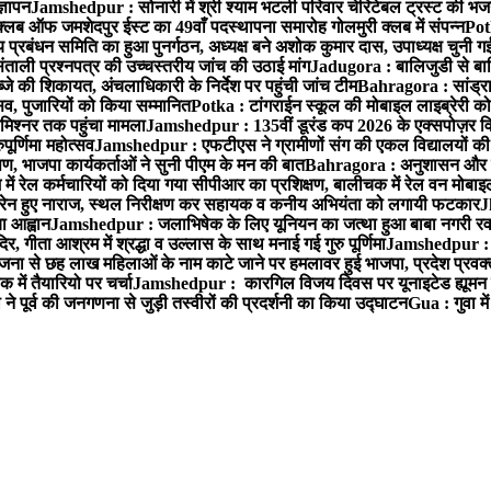
्ञापन
Jamshedpur : सोनारी में श्री श्याम भटली परिवार चेरिटेबल ट्रस्ट की भजन संध
्लब ऑफ जमशेदपुर ईस्ट का 49वाँ पदस्थापना समारोह गोलमुरी क्लब में संपन्न
Potk
 प्रबंधन समिति का हुआ पुनर्गठन, अध्यक्ष बने अशोक कुमार दास, उपाध्यक्ष चुनी गई
ताली प्रश्नपत्र की उच्चस्तरीय जांच की उठाई मांग
Jadugora : बालिजुडी से बा
े की शिकायत, अंचलाधिकारी के निर्देश पर पहुंची जांच टीम
Bahragora : सांड्र
्सव, पुजारियों को किया सम्मानित
Potka : टांगराईन स्कूल की मोबाइल लाइब्रेरी को
मिश्नर तक पहुंचा मामला
Jamshedpur : 135वीं डूरंड कप 2026 के एक्सपोज़र विजिट म
ूर्णिमा महोत्सव
Jamshedpur : एफटीएस ने ग्रामीणों संग की एकल विद्यालयों की गुण
पण, भाजपा कार्यकर्ताओं ने सुनी पीएम के मन की बात
Bahragora : अनुशासन और प्र
ें रेल कर्मचारियों को दिया गया सीपीआर का प्रशिक्षण, बालीचक में रेल वन मोबा
सोरेन हुए नाराज, स्थल निरीक्षण कर सहायक व कनीय अभियंता को लगायी फटकार
J
ा आह्वान
Jamshedpur : जलाभिषेक के लिए यूनियन का जत्था हुआ बाबा नगरी रव
र, गीता आश्रम में श्रद्धा व उल्लास के साथ मनाई गई गुरु पूर्णिमा
Jamshedpur : बा
ना से छह लाख महिलाओं के नाम काटे जाने पर हमलावर हुई भाजपा, प्रदेश प्रवक्त
में तैयारियो पर चर्चा
Jamshedpur : कारगिल विजय दिवस पर यूनाइटेड ह्यूमन रा
पूर्व की जनगणना से जुड़ी तस्वीरों की प्रदर्शनी का किया उद्घाटन
Gua : गुवा म