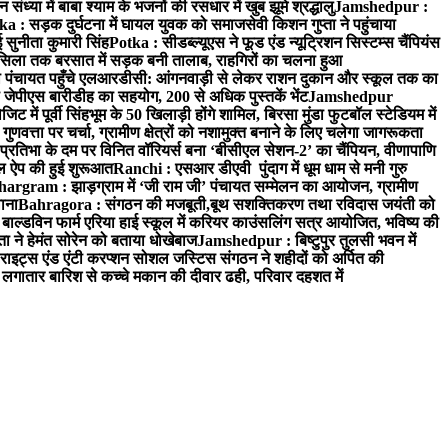
्या में बाबा श्याम के भजनों की रसधार में खुब झूमे श्रद्धालु
Jamshedpur :
a : सड़क दुर्घटना में घायल युवक को समाजसेवी किशन गुप्ता ने पहुंचाया
 सुनीता कुमारी सिंह
Potka : सीडब्ल्यूएस ने फूड एंड न्यूट्रिशन सिस्टम्स चैंपियंस
सिला तक बरसात में सड़क बनी तालाब, राहगिरों का चलना हुआ
ा पंचायत पहुँचे एलआरडीसी: आंगनवाड़ी से लेकर राशन दुकान और स्कूल तक का
 जेपीएस बारीडीह का सहयोग, 200 से अधिक पुस्तकें भेंट
Jamshedpur
ें पूर्वी सिंहभूम के 50 खिलाड़ी होंगे शामिल, बिरसा मुंडा फुटबॉल स्टेडियम में
वत्ता पर चर्चा, ग्रामीण क्षेत्रों को नशामुक्त बनाने के लिए चलेगा जागरूकता
तिभा के दम पर विनित वॉरियर्स बना ‘बीसीएल सेशन-2’ का चैंपियन, वीणापाणि
इल ऐप की हुई शुरूआत
Ranchi : एसआर डीएवी पुंदाग में धूम धाम से मनी गुरु
hargram : झाड़ग्राम में ‘जी राम जी’ पंचायत सम्मेलन का आयोजन, ग्रामीण
ाना
Bahragora : संगठन की मजबूती,बूथ सशक्तिकरण तथा रविदास जयंती को
ल्डविन फार्म एरिया हाई स्कूल में करियर काउंसलिंग सत्र आयोजित, भविष्य की
ा ने हेमंत सोरेन को बताया धोखेबाज
Jamshedpur : बिष्टुपुर तुलसी भवन में
इट्स एंड एंटी करप्शन सोशल जस्टिस संगठन ने शहीदों को अर्पित की
ें लगातार बारिश से कच्चे मकान की दीवार ढही, परिवार दहशत में