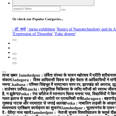
Search
for:
Or check our Popular Categories...
: डॉ. शर्मा
' mega exhibition
'Basics of Nanotechnology and its A
'Expression of Thoughts'
'Fake degree'
ताजा ख़बर
Jamshedpur : उर्विता संस्था के सावन महोत्सव में प्रीति श्रीवास
संकल्प
Jadugora : विश्व आदिवासी दिवस पर ईष्ट देवता से आदिवासियों ने मांगी 
नमन
Chaibasa : पश्चिम सिंहभूम में भ्रष्टाचार चरम पर, झारखंड को अपराध, लूट 
: वालेश्वर उराँव
Ranchi : प्राकृतिक चिकित्सा के जरिए मरीजों को स्वस्थ जीवन 
है, न झुकेगा
Potka : रंभा कॉलेज में स्तनपान दिवस मनाया गया, विद्यार्थियों ने 
गलत इलाज से युवक की मौत, आरोपी पर प्राथमिकी दर्ज
Bahragora : बहरागोड़ा
नुक्कड़ नाटक और पदयात्रा से जगाई अलख
Potka : नाबालिग लड़की के अपहरण म
मध्यस्थता प्रशिक्षण कार्यक्रम का शुभारंभ
Jamshedpur : सुल्तानगंज के पावन ग
दे : देवेंद्र नाथ महतो
Jamshedpur : नेताजी सुभाष विश्वविद्यालय के चतुर्थ दीक्ष