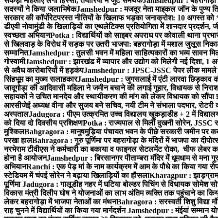
सैकड़ों महिलाएं लेंगी हिस्सा, तैयारियों में जुटे समर्थक
Jamshedpur : बहरागोड़ा मे
सदस्यों ने किया जलाभिषेक
Jamshedpur : मजदूर नेता माइकल जॉन के पुण्य ति
सरकार की कॉर्पोरेटपरस्त नीतियों के खिलाफ भड़का जनाक्रोश: 10 अगस्त को 
डीएवी नोवामुंडी के खिलाड़ियों का एथलेटिक्स प्रतियोगिता में शानदार प्रदर्शन,
स्वच्छता अभियान
Potka : विद्यार्थियों को साइबर अपराध पर कोवाली थाना प्रभ
से खिलवाड़ के विरोध में सड़क पर उतरी भाजपा: बहरागोड़ा में मशाल जुलूस नि
सम्मानित
Jamshedpur : तुलसी भवन में महिला साहित्यकारों का भव्य सावन मिलन 
गोस्वामी
Jamshedpur : झारखंड में व्यापार और उद्योग को मिलेगी नई दिशा, 1 अग
से अवैध कारोबारियों में हड़कंप
Jamshedpur : JPSC-JSSC पेपर लीक मामले की
सिंहभूम का मुख्य सलाहकार
Jamshedpur : जुगसलाई में एंटी लारवा छिड़काव की 
जादूगोड़ा की आदिवासी महिला ने जमीन बचाने की लगाई गुहार, विधायक से निरा
सहायकों ने उचित मानदेय और स्थायीकरण की मांग को लेकर विधायक को सौंपा ज
आरसीजेई अध्यक्ष वीना और सुजय बने सचिव, नयी टीम ने संभाला पदभार, रोटरी क
अस्पताल
Jadugora : पीएम उत्क्रमित उच्च विद्यालय खुकड़ाडीह + 2 में विद्यालय
को दिया दो दिवसीय प्रशिक्षण
Potka : राज्यपाल से मिलीं दुखनी सोरेन, JSSC सं
मुश्किल
Bahgragora : मानुषमुड़िया पंचायत भवन के पीछे सरकारी जमीन पर कब्ज
परखा हाल
Bahragora : गुरु पूर्णिमा पर बहरागोड़ा के मंदिरों में भाजपा का दीपोत
नरभेराम टीवीएस ने कर्मचारी का बकाया व फाइनल सेटलमेंट रोका, चीफ लेबर क
होना है आयोजन
Jamshedpur : बिरसानगर पीताम्बरा मंदिर में धूमधाम से मना गुरुप
अभियान
Ranchi : एक पेड़ मां के नाम कार्यक्रम में आम के पौधे का किया गया रो
स्टेडियम में चंपई सोरेन ने बढ़ाया खिलाड़ियों का हौसला
Kharagpur : झाड़ग्राम म
पूर्णिमा
Jadugora : गालूडीह नहर में घटिया बोल्डर पिचिंग से विधायक सोमेश 
विकास मंत्री दिलीप घोष ने योजनाओं का लाभ अंतिम व्यक्ति तक पहुंचाने का किय
लेकर बहरागोड़ा में भाजपा नेताओं का मंथन
Bahragora : सरस्वती शिशु विद्या मंदि
राह चुनने में विद्यार्थियों का किया गया मार्गदर्शन
Jamshedpur : मंईयां सम्मान योज