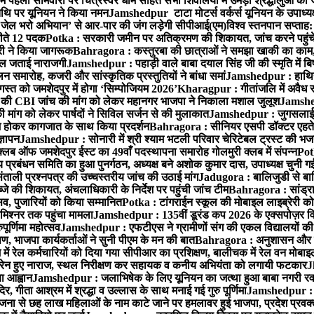
ं पहली सोमवारी पर चित्रेस्वर धाम सहित सभी शिवालयों में उमड़ा श्रद्धालुओं क
थि पर यूनियन ने किया नमन
Jamshedpur टाटा मोटर्स वर्कर्स यूनियन के उपाध्यक्ष
‘जेल भरो अभियान’ से आर-पार की जंग लड़ेगी सीपीआई(एम)
विश्व स्तनपान सप्ताह
 जीते 12 पदक
Potka : सरकारी जमीन पर अतिक्रमण की शिकायत, जांच करने पहुं
ारी ने किया जागरूक
Bahragora : कस्तुरबा की छात्राओं ने समझा खाकी का काम,
काल जताई नाराजगी
Jamshedpur : पहाड़ी वाले बाबा दयाल सिंह जी की स्मृति में बिष्ट
समारोह, कजरी और सांस्कृतिक प्रस्तुतियों ने बांधा समां
Jamshedpur : हाथियों 
स्त को जमशेदपुर में होगा ‘सिम्पोजियम 2026’
Kharagpur : गीतांजलि में अवैध रूप
 CBI जांच की मांग को लेकर महानगर भाजपा ने निकाला मशाल जुलूश
Jamshedp
मांग को लेकर पार्षदों ने सिविल सर्जन से की मुलाकात
Jamshedpur : जुगसलाई में
श होकर कागजात के साथ किया प्रदर्शन
Bahragora : सीनियर एसपी डॉक्टर एहतेश
्ञापन
Jamshedpur : सोनारी में श्री श्याम भटली परिवार चेरिटेबल ट्रस्ट की भजन संध
्लब ऑफ जमशेदपुर ईस्ट का 49वाँ पदस्थापना समारोह गोलमुरी क्लब में संपन्न
Potk
 प्रबंधन समिति का हुआ पुनर्गठन, अध्यक्ष बने अशोक कुमार दास, उपाध्यक्ष चुनी गई
ताली प्रश्नपत्र की उच्चस्तरीय जांच की उठाई मांग
Jadugora : बालिजुडी से बा
े की शिकायत, अंचलाधिकारी के निर्देश पर पहुंची जांच टीम
Bahragora : सांड्र
्सव, पुजारियों को किया सम्मानित
Potka : टांगराईन स्कूल की मोबाइल लाइब्रेरी को
मिश्नर तक पहुंचा मामला
Jamshedpur : 135वीं डूरंड कप 2026 के एक्सपोज़र विजिट म
ूर्णिमा महोत्सव
Jamshedpur : एफटीएस ने ग्रामीणों संग की एकल विद्यालयों की गुण
पण, भाजपा कार्यकर्ताओं ने सुनी पीएम के मन की बात
Bahragora : अनुशासन और प्र
ें रेल कर्मचारियों को दिया गया सीपीआर का प्रशिक्षण, बालीचक में रेल वन मोबा
सोरेन हुए नाराज, स्थल निरीक्षण कर सहायक व कनीय अभियंता को लगायी फटकार
J
ा आह्वान
Jamshedpur : जलाभिषेक के लिए यूनियन का जत्था हुआ बाबा नगरी रव
र, गीता आश्रम में श्रद्धा व उल्लास के साथ मनाई गई गुरु पूर्णिमा
Jamshedpur : बा
ना से छह लाख महिलाओं के नाम काटे जाने पर हमलावर हुई भाजपा, प्रदेश प्रवक्त