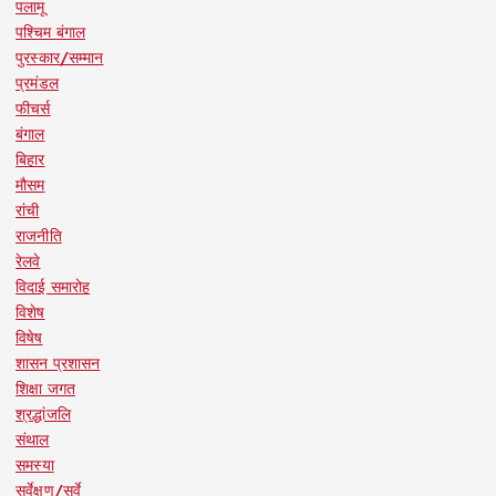
पलामू
पश्चिम बंगाल
पुरस्कार/सम्मान
प्रमंडल
फीचर्स
बंगाल
बिहार
मौसम
रांची
राजनीति
रेलवे
विदाई समारोह
विशेष
विषेष
शासन प्रशासन
शिक्षा जगत
श्रद्धांजलि
संथाल
समस्या
सर्वेक्षण/सर्वे