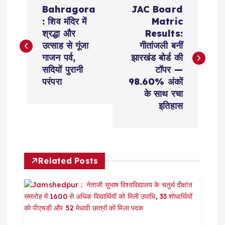
P
Bahragora
JAC Board
o
: शिव मंदिर में
Matric
श्रद्धा और
Results:
s
उत्साह से गूंजा
गीतांजली बनीं
गाजन पर्व,
झारखंड बोर्ड की
t
सदियों पुरानी
टॉपर —
परंपरा
98.60% अंकों
n
के साथ रचा
इतिहास
a
v
Related Posts
i
g
a