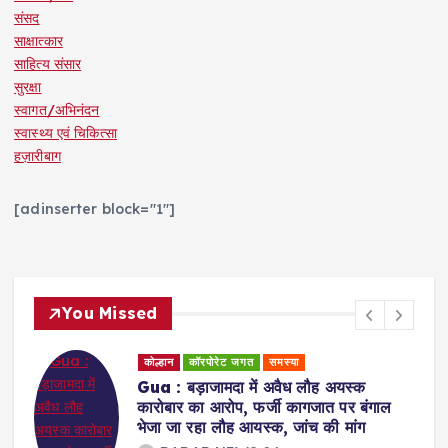
संसद
साक्षात्कार
साहित्य संसार
सुरक्षा
स्वागत/अभिनंदन
स्वास्थ्य एवं चिकित्सा
हज़ारीबाग
[adinserter block="1"]
You Missed
कोल्हान
राजनीति
ह अयस्क
Jamshedpur : युवा शक्ति ही झारख
ात पर बंगाल
भविष्य की दिशा तय करेगी : सुदेश कुमा
की मांग
RADAR NEWS 24