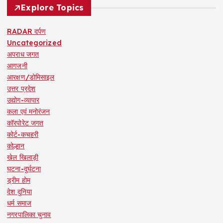
Explore Topics
RADAR दर्पण
Uncategorized
अपराध जगत
आगजनी
आरक्षण/डोमिसाइल
उत्तर प्रदेश
उद्योग-व्यापार
कला एवं मनोरंजन
कॉरपोरेट जगत
कोर्ट-कचहरी
कोल्हान
खेल खिलाड़ी
घटना-दुर्घटना
ड्रीम होम
देश दुनिया
धर्म समाज
नगरपालिका चुनाव