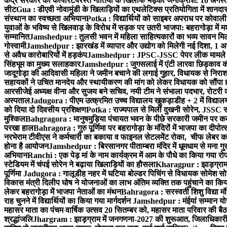
केंद्र सरकार की कॉर्पोरेटपरस्त नीतियों के खिलाफ भड़का जनाक्रोश: 10 अगस
सीट
Gua : डीएवी नोवामुंडी के खिलाड़ियों का एथलेटिक्स प्रतियोगिता में शानदा
संस्थान का स्वच्छता अभियान
Potka : विद्यार्थियों को साइबर अपराध पर कोवाल
युवाओं के भविष्य से खिलवाड़ के विरोध में सड़क पर उतरी भाजपा: बहरागोड़ा म
सम्मानित
Jamshedpur : तुलसी भवन में महिला साहित्यकारों का भव्य सावन मिलन 
गोस्वामी
Jamshedpur : झारखंड में व्यापार और उद्योग को मिलेगी नई दिशा, 1 अग
से अवैध कारोबारियों में हड़कंप
Jamshedpur : JPSC-JSSC पेपर लीक मामले की
सिंहभूम का मुख्य सलाहकार
Jamshedpur : जुगसलाई में एंटी लारवा छिड़काव की 
जादूगोड़ा की आदिवासी महिला ने जमीन बचाने की लगाई गुहार, विधायक से निरा
सहायकों ने उचित मानदेय और स्थायीकरण की मांग को लेकर विधायक को सौंपा ज
आरसीजेई अध्यक्ष वीना और सुजय बने सचिव, नयी टीम ने संभाला पदभार, रोटरी क
अस्पताल
Jadugora : पीएम उत्क्रमित उच्च विद्यालय खुकड़ाडीह + 2 में विद्यालय
को दिया दो दिवसीय प्रशिक्षण
Potka : राज्यपाल से मिलीं दुखनी सोरेन, JSSC सं
मुश्किल
Bahgragora : मानुषमुड़िया पंचायत भवन के पीछे सरकारी जमीन पर कब्ज
परखा हाल
Bahragora : गुरु पूर्णिमा पर बहरागोड़ा के मंदिरों में भाजपा का दीपोत
नरभेराम टीवीएस ने कर्मचारी का बकाया व फाइनल सेटलमेंट रोका, चीफ लेबर क
होना है आयोजन
Jamshedpur : बिरसानगर पीताम्बरा मंदिर में धूमधाम से मना गुरुप
अभियान
Ranchi : एक पेड़ मां के नाम कार्यक्रम में आम के पौधे का किया गया रो
स्टेडियम में चंपई सोरेन ने बढ़ाया खिलाड़ियों का हौसला
Kharagpur : झाड़ग्राम म
पूर्णिमा
Jadugora : गालूडीह नहर में घटिया बोल्डर पिचिंग से विधायक सोमेश 
विकास मंत्री दिलीप घोष ने योजनाओं का लाभ अंतिम व्यक्ति तक पहुंचाने का किय
लेकर बहरागोड़ा में भाजपा नेताओं का मंथन
Bahragora : सरस्वती शिशु विद्या मंदि
राह चुनने में विद्यार्थियों का किया गया मार्गदर्शन
Jamshedpur : मंईयां सम्मान योज
महासर माता का पंचम वार्षिक उत्सव 20 सितम्बर को, महासर माता परिवार की बैठक 
श्रद्धांजलि
Jhargram : झाड़ग्राम में जनगणना-2027 की शुरूआत, जिलाधिकारी ने 