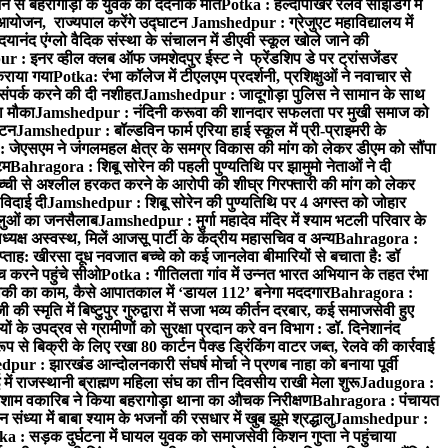
न से बहरागोड़ा के युवक की दर्दनाक मौत
Potka : हल्दीपोखर रेलवे साइडिंग में
 आयोजन, राज्यपाल करेंगे उद्घाटन
Jamshedpur : ग्रेजुएट महाविद्यालय में
यानंद एंग्लो वैदिक संस्था के संचालन में डीएवी स्कूल खोले जाने की
 : इनर व्हील क्लब ऑफ जमशेदपुर ईस्ट ने फ्रेंडशिप डे पर ट्रांसजेंडर
कराया गया
Potka: रंभा कॉलेज में टीएलएम प्रदर्शनी, प्रशिक्षुओं ने नवाचार से
ंपर्क करने की दी नशीहत
Jamshedpur : जादूगोड़ा पुलिस ने सामान के साथ
ा मौका
Jamshedpur : नंदिनी करूवा की शानदार सफलता पर मुखी समाज को
ाटन
Jamshedpur : बॉल्डविन फार्म एरिया हाई स्कूल में प्री-प्राइमरी के
जेएसएम ने जंगलमहल क्षेत्र के समग्र विकास की मांग को लेकर डीएम को सौंपा
टम
Bahragora : शिबू सोरेन की पहली पुण्यतिथि पर झामुमो नेताओं ने दी
च्ची से अश्लील हरकत करने के आरोपी की शीघ्र गिरफ्तारी की मांग को लेकर
 विदाई दी
Jamshedpur : शिबू सोरेन की पुण्यतिथि पर 4 अगस्त को जोहार
धालुओं का जनसैलाब
Jamshedpur : मुर्गा महादेव मंदिर में श्याम भटली परिवार के
यक्ष अस्वस्थ, मिलें आजसू पार्टी के केंद्रीय महासचिव व अन्य
Bahragora :
प्ताह: खीरसा दूध नवजात बच्चे को कई जानलेवा बीमारियों से बचाता है: डॉ
 करने पहुंचे सीओ
Potka : गीतिलता गांव में उन्नत भारत अभियान के तहत रंभा
ाकी का काम, कैसे आपातकाल में ‘डायल 112’ बनेगा मददगार
Bahragora :
स्मृति में बिष्टुपुर गुरुद्वारा में सजा भव्य कीर्तन दरबार, कई समाजसेवी हुए
के उपद्रव से ग्रामीणों को सुरक्षा प्रदान करे वन विभाग : डॉ. दिनेशानंद
 से बिक्री के लिए रखा 80 कार्टन पैक्ड ड्रिंकिंग वाटर जब्त, रेलवे की कार्रवाई
ur : झारखंड आन्दोलनकारी संघर्ष मोर्चा ने प्रणब नाहा को बनाया पूर्वी
 राजस्थानी ब्राह्मण महिला संघ का तीन दिवसीय राखी मेला शुरू
Jadugora :
ाम वकारिब ने किया बहरागोड़ा थाना का औचक निरीक्षण
Bahragora : पंचायत
्या में बाबा श्याम के भजनों की रसधार में खुब झूमे श्रद्धालु
Jamshedpur :
a : सड़क दुर्घटना में घायल युवक को समाजसेवी किशन गुप्ता ने पहुंचाया