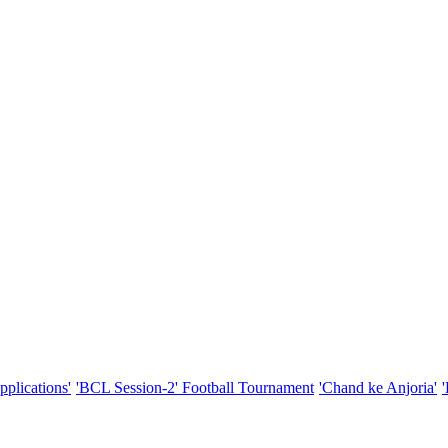
pplications'
'BCL Session-2' Football Tournament
'Chand ke Anjoria'