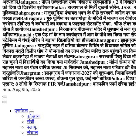
अस्पताल
Jadugora : पीएम उत्क्रमित उच्च विद्यालय खुकड़ाडीह + 2 में विद्यालय
को दिया दो दिवसीय प्रशिक्षण
Potka : राज्यपाल से मिलीं दुखनी सोरेन, JSSC सं
मुश्किल
Bahgragora : मानुषमुड़िया पंचायत भवन के पीछे सरकारी जमीन पर कब्ज
परखा हाल
Bahragora : गुरु पूर्णिमा पर बहरागोड़ा के मंदिरों में भाजपा का दीपोत
नरभेराम टीवीएस ने कर्मचारी का बकाया व फाइनल सेटलमेंट रोका, चीफ लेबर क
होना है आयोजन
Jamshedpur : बिरसानगर पीताम्बरा मंदिर में धूमधाम से मना गुरुप
अभियान
Ranchi : एक पेड़ मां के नाम कार्यक्रम में आम के पौधे का किया गया रो
स्टेडियम में चंपई सोरेन ने बढ़ाया खिलाड़ियों का हौसला
Kharagpur : झाड़ग्राम म
पूर्णिमा
Jadugora : गालूडीह नहर में घटिया बोल्डर पिचिंग से विधायक सोमेश 
विकास मंत्री दिलीप घोष ने योजनाओं का लाभ अंतिम व्यक्ति तक पहुंचाने का किय
लेकर बहरागोड़ा में भाजपा नेताओं का मंथन
Bahragora : सरस्वती शिशु विद्या मंदि
राह चुनने में विद्यार्थियों का किया गया मार्गदर्शन
Jamshedpur : मंईयां सम्मान योज
महासर माता का पंचम वार्षिक उत्सव 20 सितम्बर को, महासर माता परिवार की बैठक 
श्रद्धांजलि
Jhargram : झाड़ग्राम में जनगणना-2027 की शुरूआत, जिलाधिकारी ने 
बारिश से जनजीवन अस्त-व्यस्त, बोकना पुल डूबा, कई मार्ग बाधित
Potka : विश्व 
प्रहार: 8 लोगों के खिलाफ FIR दर्ज
Jamshedpur : बाल्डविन फार्म एरिया हाई स्क
Sun. Aug 9th, 2026
प्रमंडल
कोल्हान
रांची
पलामू
संथाल