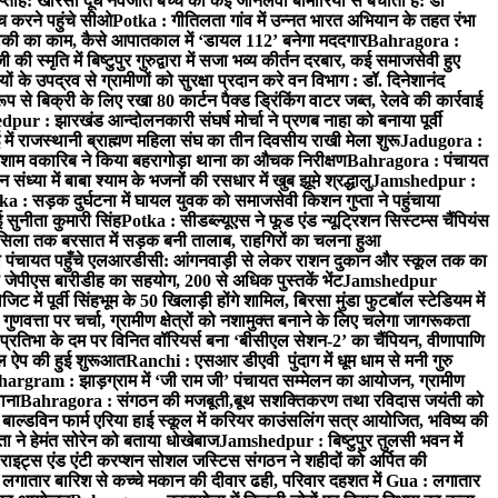
प्ताह: खीरसा दूध नवजात बच्चे को कई जानलेवा बीमारियों से बचाता है: डॉ
 करने पहुंचे सीओ
Potka : गीतिलता गांव में उन्नत भारत अभियान के तहत रंभा
ाकी का काम, कैसे आपातकाल में ‘डायल 112’ बनेगा मददगार
Bahragora :
स्मृति में बिष्टुपुर गुरुद्वारा में सजा भव्य कीर्तन दरबार, कई समाजसेवी हुए
के उपद्रव से ग्रामीणों को सुरक्षा प्रदान करे वन विभाग : डॉ. दिनेशानंद
 से बिक्री के लिए रखा 80 कार्टन पैक्ड ड्रिंकिंग वाटर जब्त, रेलवे की कार्रवाई
ur : झारखंड आन्दोलनकारी संघर्ष मोर्चा ने प्रणब नाहा को बनाया पूर्वी
 राजस्थानी ब्राह्मण महिला संघ का तीन दिवसीय राखी मेला शुरू
Jadugora :
ाम वकारिब ने किया बहरागोड़ा थाना का औचक निरीक्षण
Bahragora : पंचायत
्या में बाबा श्याम के भजनों की रसधार में खुब झूमे श्रद्धालु
Jamshedpur :
a : सड़क दुर्घटना में घायल युवक को समाजसेवी किशन गुप्ता ने पहुंचाया
 सुनीता कुमारी सिंह
Potka : सीडब्ल्यूएस ने फूड एंड न्यूट्रिशन सिस्टम्स चैंपियंस
सिला तक बरसात में सड़क बनी तालाब, राहगिरों का चलना हुआ
ा पंचायत पहुँचे एलआरडीसी: आंगनवाड़ी से लेकर राशन दुकान और स्कूल तक का
 जेपीएस बारीडीह का सहयोग, 200 से अधिक पुस्तकें भेंट
Jamshedpur
ें पूर्वी सिंहभूम के 50 खिलाड़ी होंगे शामिल, बिरसा मुंडा फुटबॉल स्टेडियम में
वत्ता पर चर्चा, ग्रामीण क्षेत्रों को नशामुक्त बनाने के लिए चलेगा जागरूकता
तिभा के दम पर विनित वॉरियर्स बना ‘बीसीएल सेशन-2’ का चैंपियन, वीणापाणि
इल ऐप की हुई शुरूआत
Ranchi : एसआर डीएवी पुंदाग में धूम धाम से मनी गुरु
hargram : झाड़ग्राम में ‘जी राम जी’ पंचायत सम्मेलन का आयोजन, ग्रामीण
ाना
Bahragora : संगठन की मजबूती,बूथ सशक्तिकरण तथा रविदास जयंती को
ल्डविन फार्म एरिया हाई स्कूल में करियर काउंसलिंग सत्र आयोजित, भविष्य की
ा ने हेमंत सोरेन को बताया धोखेबाज
Jamshedpur : बिष्टुपुर तुलसी भवन में
इट्स एंड एंटी करप्शन सोशल जस्टिस संगठन ने शहीदों को अर्पित की
ें लगातार बारिश से कच्चे मकान की दीवार ढही, परिवार दहशत में
Gua : लगातार