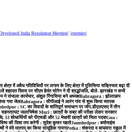
'Developed India Resolution Meeting'
'enemies'
क्षेत्र में अवैध गतिविधियों पर लगाम के लिए क्षेत्र में पुलिसिया सक्रियता बढ़ा दी
ं शहादत दिवस पर सीएम हेमंत सोरेन ने दी श्रद्धांजलि, बोले- झारखंड न कभी
संभाला कार्यभार, अंशुल रिंगासिया बने अध्यक्ष
Bahragora : झोलाछाप
भेजा गया जेल
Bahragora : सीपीआई ने आरंग गांव से शुरू किया व्यापक
hedpur : SC का विवादों के शांतिपूर्ण समाधान पर जोर,डीएलएसए में तीन
का सहस्त्रघट जलाभिषेक
Muri : छात्रों के सब्र की परीक्षा लेकर सरकार
ाधि, 33 शोधार्थियों को पीएचडी और 52 मेधावी छात्रों को मिला पदक
Gua :
िष्य की दिशा तय करेगी : सुदेश कुमार महतो
Jamshedpur : बर्मामाइंस
चों ने वंदे मातरम् का किया सामूहिक गायन
Potka : शंकरदा व बाघमारा स्कूल में