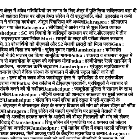
क्षेत्र में अवैध गतिविधियों पर लगाम के लिए क्षेत्र में पुलिसिया सक्रियता बढ़ा दी
ं शहादत दिवस पर सीएम हेमंत सोरेन ने दी श्रद्धांजलि, बोले- झारखंड न कभी
संभाला कार्यभार, अंशुल रिंगासिया बने अध्यक्ष
Bahragora : झोलाछाप
भेजा गया जेल
Bahragora : सीपीआई ने आरंग गांव से शुरू किया व्यापक
hedpur : SC का विवादों के शांतिपूर्ण समाधान पर जोर,डीएलएसए में तीन
का सहस्त्रघट जलाभिषेक
Muri : छात्रों के सब्र की परीक्षा लेकर सरकार
ाधि, 33 शोधार्थियों को पीएचडी और 52 मेधावी छात्रों को मिला पदक
Gua :
िष्य की दिशा तय करेगी : सुदेश कुमार महतो
Jamshedpur : बर्मामाइंस
चों ने वंदे मातरम् का किया सामूहिक गायन
Potka : शंकरदा व बाघमारा स्कूल में
न से बहरागोड़ा के युवक की दर्दनाक मौत
Potka : हल्दीपोखर रेलवे साइडिंग में
 आयोजन, राज्यपाल करेंगे उद्घाटन
Jamshedpur : ग्रेजुएट महाविद्यालय में
यानंद एंग्लो वैदिक संस्था के संचालन में डीएवी स्कूल खोले जाने की
 : इनर व्हील क्लब ऑफ जमशेदपुर ईस्ट ने फ्रेंडशिप डे पर ट्रांसजेंडर
कराया गया
Potka: रंभा कॉलेज में टीएलएम प्रदर्शनी, प्रशिक्षुओं ने नवाचार से
ंपर्क करने की दी नशीहत
Jamshedpur : जादूगोड़ा पुलिस ने सामान के साथ
ा मौका
Jamshedpur : नंदिनी करूवा की शानदार सफलता पर मुखी समाज को
ाटन
Jamshedpur : बॉल्डविन फार्म एरिया हाई स्कूल में प्री-प्राइमरी के
जेएसएम ने जंगलमहल क्षेत्र के समग्र विकास की मांग को लेकर डीएम को सौंपा
टम
Bahragora : शिबू सोरेन की पहली पुण्यतिथि पर झामुमो नेताओं ने दी
च्ची से अश्लील हरकत करने के आरोपी की शीघ्र गिरफ्तारी की मांग को लेकर
 विदाई दी
Jamshedpur : शिबू सोरेन की पुण्यतिथि पर 4 अगस्त को जोहार
धालुओं का जनसैलाब
Jamshedpur : मुर्गा महादेव मंदिर में श्याम भटली परिवार के
यक्ष अस्वस्थ, मिलें आजसू पार्टी के केंद्रीय महासचिव व अन्य
Bahragora :