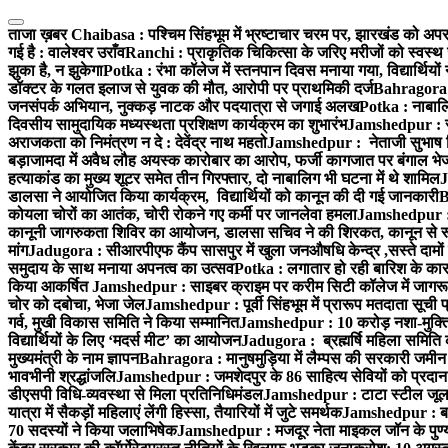
Skip
to
ताजा ख़बर
Chaibasa : पश्चिम सिंहभूम में भ्रष्टाचार चरम पर, झारखंड को अपराध
content
गई है : वालेश्वर उराँव
Ranchi : प्राकृतिक चिकित्सा के जरिए मरीजों को स्वस्थ 
झुका है, न झुकेगा
Potka : रंभा कॉलेज में स्तनपान दिवस मनाया गया, विद्यार्थियो
डॉक्टर के गलत इलाज से युवक की मौत, आरोपी पर प्राथमिकी दर्ज
Bahragora : 
जनसंपर्क अभियान, नुक्कड़ नाटक और पदयात्रा से जगाई अलख
Potka : नाबालि
दिवसीय सामुदायिक मध्यस्थता प्रशिक्षण कार्यक्रम का शुभारंभ
Jamshedpur : सु
अराजकता को निमंत्रण न दे : देवेंद्र नाथ महतो
Jamshedpur : नेताजी सुभाष विश्
बड़ाजामदा में अवैध लौह अयस्क कारोबार का आरोप, फर्जी कागजात पर बंगाल भे
हत्याकांड का मुख्य शूटर समेत तीन गिरफ्तार, दो नाबालिग भी घटना में थे शामिल
J
डालसा ने आयोजित किया कार्यक्रम, विद्यार्थियों को कानून की दी गई जानकारी
B
कोयला चोरों का आतंक, चोरी रोकने गए कर्मी पर जानलेवा हमला
Jamshedpur : 1
कानूनी जागरुकता शिविर का आयोजन, डालसा सचिव ने की शिरकत, कानून से रू व
मांग
Jadugora : सीआरपीएफ कैंप सासपुर में खुला जनऔषधि केन्द्र ,सस्ते दामों मे
समुदाय के साथ मनाया अपनत्व का उत्सव
Potka : लगातार हो रही बारिश के कारण
किया आकर्षित
Jamshedpur : साइबर क्राइम पर करीम सिटी कॉलेज में जागरूक
चोर को दबोचा, भेजा जेल
Jamshedpur : पूर्वी सिंहभूम में प्रारूप मतदाता सू
गर्व, मुखी विकास समिति ने किया सम्मानित
Jamshedpur : 10 करोड़ नशा-मुक्ति प
विद्यार्थियों के लिए ‘मदर्स मीट’ का आयोजन
Jadugora : ब्रह्मर्षि महिला समिति 
मुख्यमंत्री के नाम ज्ञापन
Bahragora : मानुषमुड़िया में लैम्पस की सरकारी जमीन 
भावभीनी श्रद्धांजलि
Jamshedpur : जमशेदपुर के 86 साहित्य सेवियों को प्रदान कि
डीएसपी विधि-व्यवस्था से मिला प्रतिनिधिमंडल
Jamshedpur : टाटा स्टील जूलॉजिक
यात्रा में सैकड़ों महिलाएं लेंगी हिस्सा, तैयारियों में जुटे समर्थक
Jamshedpur : बहरा
70 सदस्यों ने किया जलाभिषेक
Jamshedpur : मजदूर नेता माइकल जॉन के पुण्