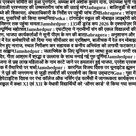
 प्रबंधन समिति का हुआ पुनर्गठन, अध्यक्ष बने अशोक कुमार दास, उपाध्यक्ष चुनी गई
ताली प्रश्नपत्र की उच्चस्तरीय जांच की उठाई मांग
Jadugora : बालिजुडी से बा
े की शिकायत, अंचलाधिकारी के निर्देश पर पहुंची जांच टीम
Bahragora : सांड्र
्सव, पुजारियों को किया सम्मानित
Potka : टांगराईन स्कूल की मोबाइल लाइब्रेरी को
मिश्नर तक पहुंचा मामला
Jamshedpur : 135वीं डूरंड कप 2026 के एक्सपोज़र विजिट म
ूर्णिमा महोत्सव
Jamshedpur : एफटीएस ने ग्रामीणों संग की एकल विद्यालयों की गुण
पण, भाजपा कार्यकर्ताओं ने सुनी पीएम के मन की बात
Bahragora : अनुशासन और प्र
ें रेल कर्मचारियों को दिया गया सीपीआर का प्रशिक्षण, बालीचक में रेल वन मोबा
सोरेन हुए नाराज, स्थल निरीक्षण कर सहायक व कनीय अभियंता को लगायी फटकार
J
ा आह्वान
Jamshedpur : जलाभिषेक के लिए यूनियन का जत्था हुआ बाबा नगरी रव
र, गीता आश्रम में श्रद्धा व उल्लास के साथ मनाई गई गुरु पूर्णिमा
Jamshedpur : बा
ना से छह लाख महिलाओं के नाम काटे जाने पर हमलावर हुई भाजपा, प्रदेश प्रवक्त
में तैयारियो पर चर्चा
Jamshedpur : कारगिल विजय दिवस पर यूनाइटेड ह्यूमन रा
पूर्व की जनगणना से जुड़ी तस्वीरों की प्रदर्शनी का किया उद्घाटन
Gua : गुवा म
हेपेटाइटिस दिवस पर रंभा कॉलेज ऑफ नर्सिंग एंड फार्मेसी में जागरूकता कार्यक्
ूल में कक्षा XI एवं XII के मेधावी विद्यार्थियों को ‘ऑनर कार्ड’ से किया गया सम्