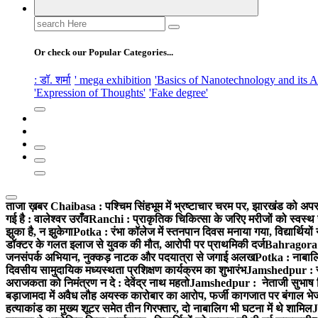
Search
for:
Or check our Popular Categories...
: डॉ. शर्मा
' mega exhibition
'Basics of Nanotechnology and its A
'Expression of Thoughts'
'Fake degree'
ताजा ख़बर
Chaibasa : पश्चिम सिंहभूम में भ्रष्टाचार चरम पर, झारखंड को अपराध
गई है : वालेश्वर उराँव
Ranchi : प्राकृतिक चिकित्सा के जरिए मरीजों को स्वस्थ 
झुका है, न झुकेगा
Potka : रंभा कॉलेज में स्तनपान दिवस मनाया गया, विद्यार्थियो
डॉक्टर के गलत इलाज से युवक की मौत, आरोपी पर प्राथमिकी दर्ज
Bahragora : 
जनसंपर्क अभियान, नुक्कड़ नाटक और पदयात्रा से जगाई अलख
Potka : नाबालि
दिवसीय सामुदायिक मध्यस्थता प्रशिक्षण कार्यक्रम का शुभारंभ
Jamshedpur : सु
अराजकता को निमंत्रण न दे : देवेंद्र नाथ महतो
Jamshedpur : नेताजी सुभाष विश्
बड़ाजामदा में अवैध लौह अयस्क कारोबार का आरोप, फर्जी कागजात पर बंगाल भे
हत्याकांड का मुख्य शूटर समेत तीन गिरफ्तार, दो नाबालिग भी घटना में थे शामिल
J