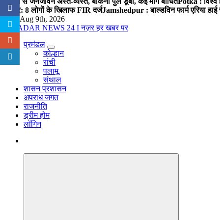
बारिश से जनजीवन अस्त-व्यस्त, बोकना पुल डूबा, कई मार्ग बाधित
Potka : विश्व 
प्रहार: 8 लोगों के खिलाफ FIR दर्ज
Jamshedpur : बाल्डविन फार्म एरिया हाई स्क
Sun. Aug 9th, 2026
प्रमंडल
नज़र हर खबर पर
कोल्हान
रांची
पलामू
संथाल
शासन प्रशासन
अपराध जगत
राजनीति
ड्रीम होम
लॉगिन