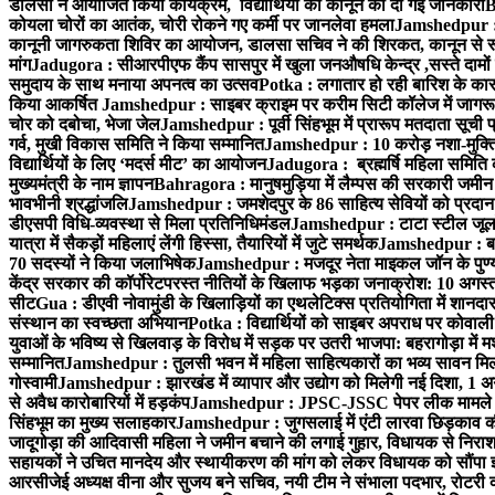
डालसा ने आयोजित किया कार्यक्रम, विद्यार्थियों को कानून की दी गई जानकारी
B
कोयला चोरों का आतंक, चोरी रोकने गए कर्मी पर जानलेवा हमला
Jamshedpur : 1
कानूनी जागरुकता शिविर का आयोजन, डालसा सचिव ने की शिरकत, कानून से रू व
मांग
Jadugora : सीआरपीएफ कैंप सासपुर में खुला जनऔषधि केन्द्र ,सस्ते दामों मे
समुदाय के साथ मनाया अपनत्व का उत्सव
Potka : लगातार हो रही बारिश के कारण
किया आकर्षित
Jamshedpur : साइबर क्राइम पर करीम सिटी कॉलेज में जागरूक
चोर को दबोचा, भेजा जेल
Jamshedpur : पूर्वी सिंहभूम में प्रारूप मतदाता सू
गर्व, मुखी विकास समिति ने किया सम्मानित
Jamshedpur : 10 करोड़ नशा-मुक्ति प
विद्यार्थियों के लिए ‘मदर्स मीट’ का आयोजन
Jadugora : ब्रह्मर्षि महिला समिति 
मुख्यमंत्री के नाम ज्ञापन
Bahragora : मानुषमुड़िया में लैम्पस की सरकारी जमीन 
भावभीनी श्रद्धांजलि
Jamshedpur : जमशेदपुर के 86 साहित्य सेवियों को प्रदान कि
डीएसपी विधि-व्यवस्था से मिला प्रतिनिधिमंडल
Jamshedpur : टाटा स्टील जूलॉजिक
यात्रा में सैकड़ों महिलाएं लेंगी हिस्सा, तैयारियों में जुटे समर्थक
Jamshedpur : बहरा
70 सदस्यों ने किया जलाभिषेक
Jamshedpur : मजदूर नेता माइकल जॉन के पुण्
केंद्र सरकार की कॉर्पोरेटपरस्त नीतियों के खिलाफ भड़का जनाक्रोश: 10 अगस
सीट
Gua : डीएवी नोवामुंडी के खिलाड़ियों का एथलेटिक्स प्रतियोगिता में शानदा
संस्थान का स्वच्छता अभियान
Potka : विद्यार्थियों को साइबर अपराध पर कोवाल
युवाओं के भविष्य से खिलवाड़ के विरोध में सड़क पर उतरी भाजपा: बहरागोड़ा म
सम्मानित
Jamshedpur : तुलसी भवन में महिला साहित्यकारों का भव्य सावन मिलन 
गोस्वामी
Jamshedpur : झारखंड में व्यापार और उद्योग को मिलेगी नई दिशा, 1 अग
से अवैध कारोबारियों में हड़कंप
Jamshedpur : JPSC-JSSC पेपर लीक मामले की
सिंहभूम का मुख्य सलाहकार
Jamshedpur : जुगसलाई में एंटी लारवा छिड़काव की 
जादूगोड़ा की आदिवासी महिला ने जमीन बचाने की लगाई गुहार, विधायक से निरा
सहायकों ने उचित मानदेय और स्थायीकरण की मांग को लेकर विधायक को सौंपा ज
आरसीजेई अध्यक्ष वीना और सुजय बने सचिव, नयी टीम ने संभाला पदभार, रोटरी क