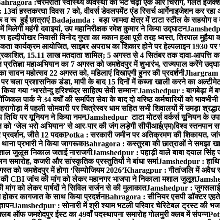
ahragora :चरमराती स्वास्थ्य व्यवस्था की भेंट चढ़ा एक और चिराग, गलत इंजेक्श
3वां हस्तकरघा दिवस 7 को, वीवर्स डेवलपमेंट एंड रिसर्च आर्गेनाइजेशन कर रहा
 रू हुईं छात्राएं
Badajamda : बड़ा जामदा क्षेत्र में टाटा स्टील के सहयोग व द
ं मिलेगी महंगी दवाइयां, उप महानिरीक्षक रमेश कुमार ने किया उद्घाटन
Jamshedpur
 हल्दीपोखर निवासी विनोद गुप्ता का मकान हुआ पूरी तरह ध्वस्त, तिरपाल मुहैया 
ता कार्यक्रम आयोजित, साइबर अपराध का शिकार होने पर हेल्पलाइन 1930 पर स
ची प्रकाशित, 15.11 लाख मतदाता शामिल; 5 अगस्त से 4 सितंबर तक दावा-आपत्ति क
्रतिज्ञा महाअभियान का 7 अगस्त को जमशेदपुर में शुभारंभ, राज्यपाल करेंगे उद्घ
का सावन महोत्सव 22 अगस्त को, महिलाएं दिखाएगी हुनर की प्रदर्शनी
Jhargram : 
पर चला प्रशासनिक डंडा, मापी के बाद 15 दिनों में कब्जा खाली करने का अल्टीमे
या गया ‘भारतेन्दु हरिश्चंद्र साहित्य सेवी सम्मान’
Jamshedpur : बागबेड़ा में ब
ल पार्क ने 34 वर्षों की समर्पित सेवा के बाद दो वरिष्ठ कर्मचारियों को भावभीनी
गोड़ा में पहली सोमवारी पर चित्रेस्वर धाम सहित सभी शिवालयों में उमड़ा श्रद्
य तिथि पर यूनियन ने किया नमन
Jamshedpur टाटा मोटर्स वर्कर्स यूनियन के उपाध्
्त को ‘जेल भरो अभियान’ से आर-पार की जंग लड़ेगी सीपीआई(एम)
विश्व स्तनपान स
र प्रदर्शन, जीते 12 पदक
Potka : सरकारी जमीन पर अतिक्रमण की शिकायत, जांच
ी थाना प्रभारी ने किया जागरूक
Bahragora : कस्तुरबा की छात्राओं ने समझा ख
ें मशाल जुलूस निकाल जताई नाराजगी
Jamshedpur : पहाड़ी वाले बाबा दयाल सिंह जी की 
समारोह, कजरी और सांस्कृतिक प्रस्तुतियों ने बांधा समां
Jamshedpur : हाथियों 
स्त को जमशेदपुर में होगा ‘सिम्पोजियम 2026’
Kharagpur : गीतांजलि में अवैध रूप
 CBI जांच की मांग को लेकर महानगर भाजपा ने निकाला मशाल जुलूश
Jamshedp
मांग को लेकर पार्षदों ने सिविल सर्जन से की मुलाकात
Jamshedpur : जुगसलाई में
श होकर कागजात के साथ किया प्रदर्शन
Bahragora : सीनियर एसपी डॉक्टर एहतेश
्ञापन
Jamshedpur : सोनारी में श्री श्याम भटली परिवार चेरिटेबल ट्रस्ट की भजन संध
्लब ऑफ जमशेदपुर ईस्ट का 49वाँ पदस्थापना समारोह गोलमुरी क्लब में संपन्न
Potk