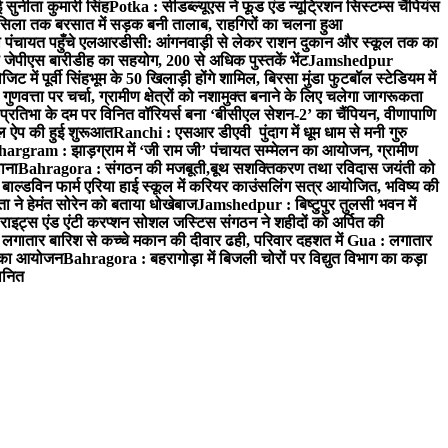
 सुनीता कुमारी सिंह
Potka : सीडब्ल्यूएस ने फूड एंड न्यूट्रिशन सिस्टम्स चैंपियंस
सिला तक बरसात में सड़क बनी तालाब, राहगिरों का चलना हुआ
ा पंचायत पहुँचे एलआरडीसी: आंगनवाड़ी से लेकर राशन दुकान और स्कूल तक का
 जेपीएस बारीडीह का सहयोग, 200 से अधिक पुस्तकें भेंट
Jamshedpur
ें पूर्वी सिंहभूम के 50 खिलाड़ी होंगे शामिल, बिरसा मुंडा फुटबॉल स्टेडियम में
वत्ता पर चर्चा, ग्रामीण क्षेत्रों को नशामुक्त बनाने के लिए चलेगा जागरूकता
तिभा के दम पर विनित वॉरियर्स बना ‘बीसीएल सेशन-2’ का चैंपियन, वीणापाणि
इल ऐप की हुई शुरूआत
Ranchi : एसआर डीएवी पुंदाग में धूम धाम से मनी गुरु
hargram : झाड़ग्राम में ‘जी राम जी’ पंचायत सम्मेलन का आयोजन, ग्रामीण
ाना
Bahragora : संगठन की मजबूती,बूथ सशक्तिकरण तथा रविदास जयंती को
ल्डविन फार्म एरिया हाई स्कूल में करियर काउंसलिंग सत्र आयोजित, भविष्य की
ा ने हेमंत सोरेन को बताया धोखेबाज
Jamshedpur : बिष्टुपुर तुलसी भवन में
इट्स एंड एंटी करप्शन सोशल जस्टिस संगठन ने शहीदों को अर्पित की
ें लगातार बारिश से कच्चे मकान की दीवार ढही, परिवार दहशत में
Gua : लगातार
रम का आयोजन
Bahragora : बहरागोड़ा में बिजली चोरों पर विद्युत विभाग का कड़ा
मानित