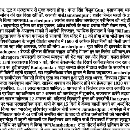
, लूट व भ्रष्टाचार से मुक्त करना होगा : मंगल सिंह गिलुवा
Gua : बड़ाजामदा थाना 
जीवन की राह दिखा रहीं डॉ. अरवशी पांडे
Jamshedpur : शहीद निर्मल महतो के 39वे
ं ने किया जागरूक
Jamshedpur : लायंस क्लब ऑफ जमशेदपुर प्रीमियम की नई टीम ने 
बहरागोड़ा पुलिस का बड़ा एक्शन, अवैध लॉटरी के साथ धराया मोती रंजन राणा, 
ग लड़की के अपहरण मामले में आरोपी गिरफ्तार, न्यायिक हिरासत में भेजा गया
Jams
ल्तानगंज के पावन गंगाजल से साकची शिव मंदिर में 11 को होगा बाबा भोलेनाथ 
वविद्यालय के चतुर्थ दीक्षांत समारोह में 1600 से अधिक विद्यार्थियों को मिली उप
जा जा रहा लौह आयस्क, जांच की मांग
Jamshedpur : युवा शक्ति ही झारखंड के भव
adugora : शेफर्ड इंग्लिश मीडियम स्कूल धर्मडीह में मना हर घर तिरंगा अभियान,बच्
ahragora :चरमराती स्वास्थ्य व्यवस्था की भेंट चढ़ा एक और चिराग, गलत इंजेक्श
3वां हस्तकरघा दिवस 7 को, वीवर्स डेवलपमेंट एंड रिसर्च आर्गेनाइजेशन कर रहा
 रू हुईं छात्राएं
Badajamda : बड़ा जामदा क्षेत्र में टाटा स्टील के सहयोग व द
ं मिलेगी महंगी दवाइयां, उप महानिरीक्षक रमेश कुमार ने किया उद्घाटन
Jamshedpur
 हल्दीपोखर निवासी विनोद गुप्ता का मकान हुआ पूरी तरह ध्वस्त, तिरपाल मुहैया 
ता कार्यक्रम आयोजित, साइबर अपराध का शिकार होने पर हेल्पलाइन 1930 पर स
ची प्रकाशित, 15.11 लाख मतदाता शामिल; 5 अगस्त से 4 सितंबर तक दावा-आपत्ति क
्रतिज्ञा महाअभियान का 7 अगस्त को जमशेदपुर में शुभारंभ, राज्यपाल करेंगे उद्घ
का सावन महोत्सव 22 अगस्त को, महिलाएं दिखाएगी हुनर की प्रदर्शनी
Jhargram : 
पर चला प्रशासनिक डंडा, मापी के बाद 15 दिनों में कब्जा खाली करने का अल्टीमे
या गया ‘भारतेन्दु हरिश्चंद्र साहित्य सेवी सम्मान’
Jamshedpur : बागबेड़ा में ब
ल पार्क ने 34 वर्षों की समर्पित सेवा के बाद दो वरिष्ठ कर्मचारियों को भावभीनी
गोड़ा में पहली सोमवारी पर चित्रेस्वर धाम सहित सभी शिवालयों में उमड़ा श्रद्
य तिथि पर यूनियन ने किया नमन
Jamshedpur टाटा मोटर्स वर्कर्स यूनियन के उपाध्