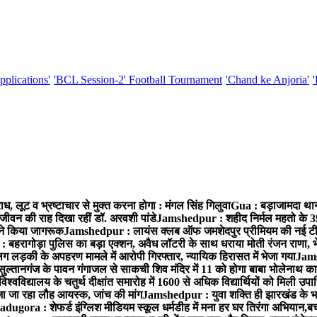
pplications'
'BCL Session-2' Football Tournament
'Chand ke Anjoria'
, लूट व भ्रष्टाचार से मुक्त करना होगा : मंगल सिंह गिलुवा
Gua : बड़ाजामदा थाना 
जीवन की राह दिखा रहीं डॉ. अरवशी पांडे
Jamshedpur : शहीद निर्मल महतो के 39वे
ं ने किया जागरूक
Jamshedpur : लायंस क्लब ऑफ जमशेदपुर प्रीमियम की नई टीम ने 
बहरागोड़ा पुलिस का बड़ा एक्शन, अवैध लॉटरी के साथ धराया मोती रंजन राणा, 
ग लड़की के अपहरण मामले में आरोपी गिरफ्तार, न्यायिक हिरासत में भेजा गया
Jams
ल्तानगंज के पावन गंगाजल से साकची शिव मंदिर में 11 को होगा बाबा भोलेनाथ 
वविद्यालय के चतुर्थ दीक्षांत समारोह में 1600 से अधिक विद्यार्थियों को मिली उप
जा जा रहा लौह आयस्क, जांच की मांग
Jamshedpur : युवा शक्ति ही झारखंड के भव
adugora : शेफर्ड इंग्लिश मीडियम स्कूल धर्मडीह में मना हर घर तिरंगा अभियान,बच्