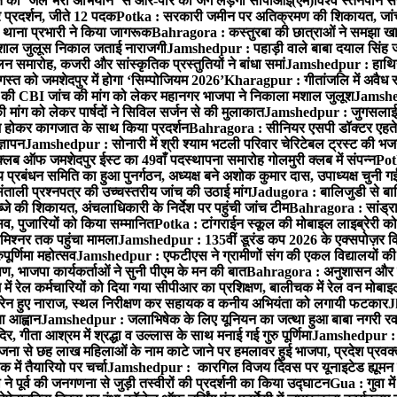
्त को ‘जेल भरो अभियान’ से आर-पार की जंग लड़ेगी सीपीआई(एम)
विश्व स्तनपान स
र प्रदर्शन, जीते 12 पदक
Potka : सरकारी जमीन पर अतिक्रमण की शिकायत, जांच
ी थाना प्रभारी ने किया जागरूक
Bahragora : कस्तुरबा की छात्राओं ने समझा ख
ें मशाल जुलूस निकाल जताई नाराजगी
Jamshedpur : पहाड़ी वाले बाबा दयाल सिंह जी की 
समारोह, कजरी और सांस्कृतिक प्रस्तुतियों ने बांधा समां
Jamshedpur : हाथियों 
स्त को जमशेदपुर में होगा ‘सिम्पोजियम 2026’
Kharagpur : गीतांजलि में अवैध रूप
 CBI जांच की मांग को लेकर महानगर भाजपा ने निकाला मशाल जुलूश
Jamshedp
मांग को लेकर पार्षदों ने सिविल सर्जन से की मुलाकात
Jamshedpur : जुगसलाई में
श होकर कागजात के साथ किया प्रदर्शन
Bahragora : सीनियर एसपी डॉक्टर एहतेश
्ञापन
Jamshedpur : सोनारी में श्री श्याम भटली परिवार चेरिटेबल ट्रस्ट की भजन संध
्लब ऑफ जमशेदपुर ईस्ट का 49वाँ पदस्थापना समारोह गोलमुरी क्लब में संपन्न
Potk
 प्रबंधन समिति का हुआ पुनर्गठन, अध्यक्ष बने अशोक कुमार दास, उपाध्यक्ष चुनी गई
ताली प्रश्नपत्र की उच्चस्तरीय जांच की उठाई मांग
Jadugora : बालिजुडी से बा
े की शिकायत, अंचलाधिकारी के निर्देश पर पहुंची जांच टीम
Bahragora : सांड्र
्सव, पुजारियों को किया सम्मानित
Potka : टांगराईन स्कूल की मोबाइल लाइब्रेरी को
मिश्नर तक पहुंचा मामला
Jamshedpur : 135वीं डूरंड कप 2026 के एक्सपोज़र विजिट म
ूर्णिमा महोत्सव
Jamshedpur : एफटीएस ने ग्रामीणों संग की एकल विद्यालयों की गुण
पण, भाजपा कार्यकर्ताओं ने सुनी पीएम के मन की बात
Bahragora : अनुशासन और प्र
ें रेल कर्मचारियों को दिया गया सीपीआर का प्रशिक्षण, बालीचक में रेल वन मोबा
सोरेन हुए नाराज, स्थल निरीक्षण कर सहायक व कनीय अभियंता को लगायी फटकार
J
ा आह्वान
Jamshedpur : जलाभिषेक के लिए यूनियन का जत्था हुआ बाबा नगरी रव
र, गीता आश्रम में श्रद्धा व उल्लास के साथ मनाई गई गुरु पूर्णिमा
Jamshedpur : बा
ना से छह लाख महिलाओं के नाम काटे जाने पर हमलावर हुई भाजपा, प्रदेश प्रवक्त
में तैयारियो पर चर्चा
Jamshedpur : कारगिल विजय दिवस पर यूनाइटेड ह्यूमन रा
पूर्व की जनगणना से जुड़ी तस्वीरों की प्रदर्शनी का किया उद्घाटन
Gua : गुवा म