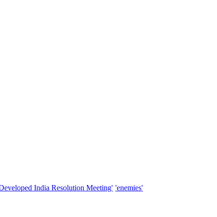
'Developed India Resolution Meeting'
'enemies'