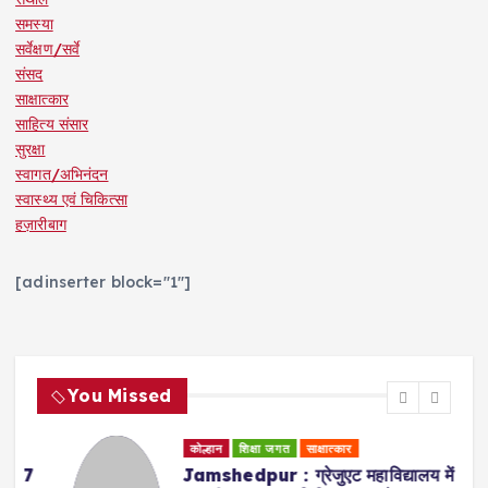
समस्या
सर्वेक्षण/सर्वे
संसद
साक्षात्कार
साहित्य संसार
सुरक्षा
स्वागत/अभिनंदन
स्वास्थ्य एवं चिकित्सा
हज़ारीबाग
[adinserter block="1"]
You Missed
कोल्हान
शिक्षा जगत
साक्षात्कार
Jamshedpur : ग्रेजुएट महाविद्यालय में