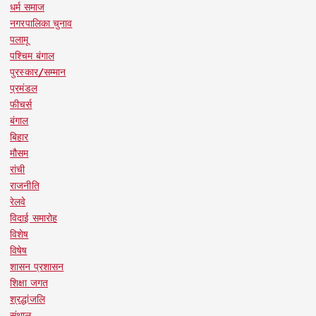
धर्म समाज
नगरपालिका चुनाव
पलामू
पश्चिम बंगाल
पुरस्कार/सम्मान
प्रमंडल
फीचर्स
बंगाल
बिहार
मौसम
रांची
राजनीति
रेलवे
विदाई समारोह
विशेष
विषेष
शासन प्रशासन
शिक्षा जगत
श्रद्धांजलि
संथाल