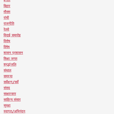
बंगाल
बिहार
मौसम
रांची
राजनीति
रेलवे
विदाई समारोह
विशेष
विषेष
शासन प्रशासन
शिक्षा जगत
श्रद्धांजलि
संथाल
समस्या
सर्वेक्षण/सर्वे
संसद
साक्षात्कार
साहित्य संसार
सुरक्षा
स्वागत/अभिनंदन