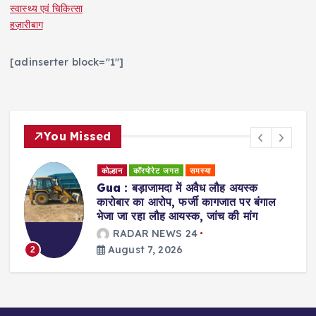
स्वास्थ्य एवं चिकित्सा
हज़ारीबाग
[adinserter block="1"]
You Missed
कोल्हान
राजनीति
Jamshedpur : युवा शक्ति ही झारखंड के
भविष्य की दिशा तय करेगी : सुदेश कुमार महतो
RADAR NEWS 24
August 7, 2026
3