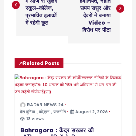
में आज से खुलेंगे
हैवानियत, नहाते
s
स्कूल-कॉलेज,
समय ससुर और
प्रभावित इलाकों
देवरों ने बनाया
t
में रहेगी छूट
Video –
विरोध पर पीटा
n
a
Related Posts
v
i
g
RADAR NEWS 24
a
देश दुनिया
,
कोल्हान
,
राजनीति
August 2, 2026
13 views
t
Bahragora : केंद्र सरकार की