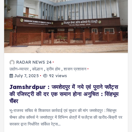
RADAR NEWS 24
उद्योग-व्यापार
,
कोल्हान
,
ड्रीम होम
,
शासन प्रशासन
July 7, 2025
92 views
Jamshrdpur : जमशेदपुर में नये एवं पुराने फ्लैट्स
की रजिस्ट्री की दर एक समान होना अनुचित : सिंहभूम
चैंबर
भू-राजस्व सचिव से शिकायत कार्रवाई एवं सुधार की मांग जमशेदपुर : सिंहभूम
चैम्बर ऑफ कॉमर्स ने जमशेदपुर में विभिन्न क्षेत्रों में फलैट्स की खरीद-बिक्री पर
सरकार द्वारा निर्धारित सर्किल रेट्स…