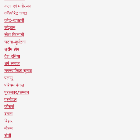
कला एवं मनोरंजन
कॉरपोरेट जगत
कोर्ट-कचहरी
कोल्हान
खेल खिलाड़ी
घटना-दुर्घटना
ड्रीम होम
देश दुनिया
धर्म समाज
नगरपालिका चुनाव
पलामू
पश्चिम बंगाल
पुरस्कार/सम्मान
प्रमंडल
फीचर्स
बंगाल
बिहार
मौसम
रांची