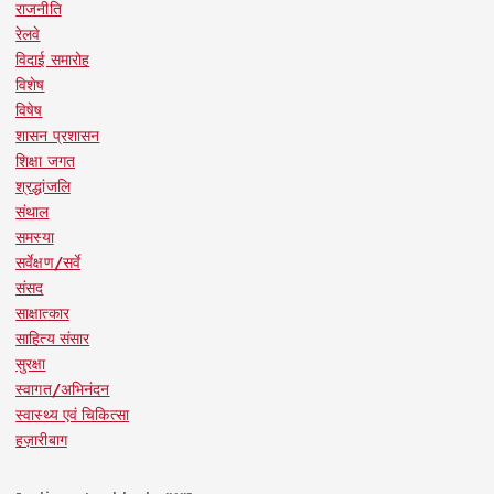
राजनीति
रेलवे
विदाई समारोह
विशेष
विषेष
शासन प्रशासन
शिक्षा जगत
श्रद्धांजलि
संथाल
समस्या
सर्वेक्षण/सर्वे
संसद
साक्षात्कार
साहित्य संसार
सुरक्षा
स्वागत/अभिनंदन
स्वास्थ्य एवं चिकित्सा
हज़ारीबाग